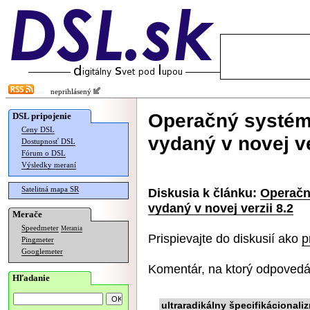
neprihlásený
Operačný systém 
DSL pripojenie
Ceny DSL
vydaný v novej ve
Dostupnosť DSL
Fórum o DSL
Výsledky meraní
Satelitná mapa SR
Diskusia k článku:
Operačn
vydaný v novej verzii 8.2
Merače
Speedmeter
Merania
Prispievajte do diskusií ako
p
Pingmeter
Googlemeter
Komentár, na ktorý odpovedá
Hľadanie
ultraradikálny špecifikácionali