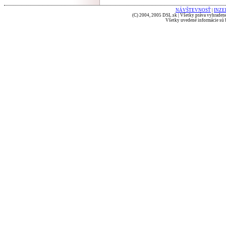
NÁVŠTEVNOSŤ
|
INZE
(C) 2004, 2005 DSL.sk | Všetky práva vyhradené
Všetky uvedené informácie sú b