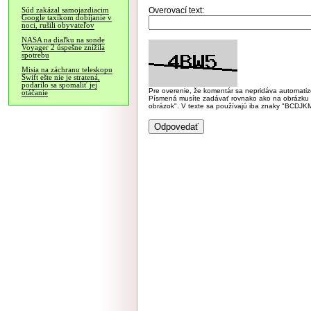
Overovací text:
Súd zakázal samojazdiacim
Google taxíkom dobíjanie v
noci, rušili obyvateľov
NASA na diaľku na sonde
Voyager 2 úspešne znížila
spotrebu
Misia na záchranu teleskopu
Swift ešte nie je stratená,
podarilo sa spomaliť jej
Pre overenie, že komentár sa nepridáva automatizov
otáčanie
Písmená musíte zadávať rovnako ako na obrázku veľk
obrázok". V texte sa používajú iba znaky "BC