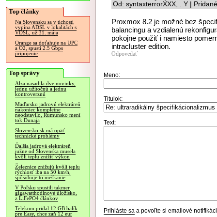
Od: syntaxterrorXXX, . Y | Pridan
Top články
Proxmox 8.2 je možné bez špecif
Na Slovensku sa v tichosti
vypína ADSL v lokalitách s
balancingu a vzdialenú rekonfigu
VDSL, už 31. mája
pokojne použiť i namiesto pomer
Orange sa doťahuje na UPC
intracluster edition.
a O2, spustí 2.5 Gbps
Odpovedať
pripojenie
Top správy
Meno:
Alza nasadila dve novinky,
jednu užitočnú a jednu
kontroverznú
Titulok:
Maďarsko jadrovú elektráreň
nakoniec kompletne
neodstavilo, Rumunsko mení
tok Dunaja
Text:
Slovensko.sk má opäť
technické problémy
Ďalšia jadrová elektráreň
južne od Slovenska musela
kvôli teplu znížiť výkon
Železnice znižujú kvôli teplu
rýchlosť iba na 50 km/h,
spôsobuje to meškanie
V Poľsku spustili takmer
gigawatthodinové úložisko,
z LiFePO4 článkov
Telekom pridal 12 GB balík
Prihláste sa
a povoľte si emailové notifiká
pre Easy, chce zaň 12 eur