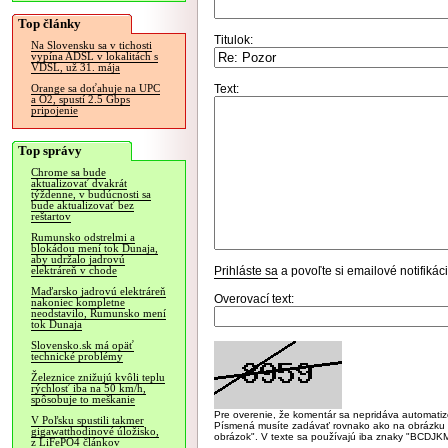
Top články
Titulok:
Na Slovensku sa v tichosti
vypína ADSL v lokalitách s
VDSL, už 31. mája
Text:
Orange sa doťahuje na UPC
a O2, spustí 2.5 Gbps
pripojenie
Top správy
Chrome sa bude
aktualizovať dvakrát
týždenne, v budúcnosti sa
bude aktualizovať bez
reštartov
Rumunsko odstrelmi a
blokádou mení tok Dunaja,
aby udržalo jadrovú
Prihláste sa
a povoľte si emailové notifiká
elektráreň v chode
Maďarsko jadrovú elektráreň
Overovací text:
nakoniec kompletne
neodstavilo, Rumunsko mení
tok Dunaja
Slovensko.sk má opäť
technické problémy
Železnice znižujú kvôli teplu
rýchlosť iba na 50 km/h,
spôsobuje to meškanie
Pre overenie, že komentár sa nepridáva automatizov
V Poľsku spustili takmer
Písmená musíte zadávať rovnako ako na obrázku veľk
gigawatthodinové úložisko,
obrázok". V texte sa používajú iba znaky "BC
z LiFePO4 článkov