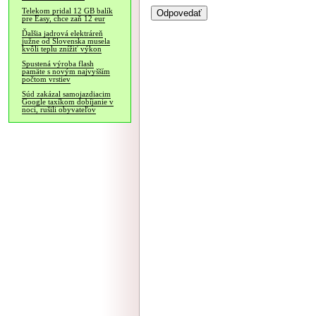
Telekom pridal 12 GB balík
pre Easy, chce zaň 12 eur
Ďalšia jadrová elektráreň
južne od Slovenska musela
kvôli teplu znížiť výkon
Spustená výroba flash
pamäte s novým najvyšším
počtom vrstiev
Súd zakázal samojazdiacim
Google taxíkom dobíjanie v
noci, rušili obyvateľov