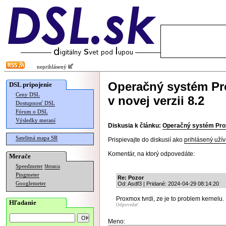
neprihlásený
Operačný systém Pro
DSL pripojenie
Ceny DSL
v novej verzii 8.2
Dostupnosť DSL
Fórum o DSL
Výsledky meraní
Diskusia k článku:
Operačný systém Proxm
Satelitná mapa SR
Prispievajte do diskusií ako
prihlásený užív
Komentár, na ktorý odpovedáte:
Merače
Speedmeter
Merania
Pingmeter
Re: Pozor
Googlemeter
Od: Asdf3 | Pridané: 2024-04-29 08:14:20
Proxmox tvrdi, ze je to problem kernelu.
Hľadanie
Odpovedať
Meno: