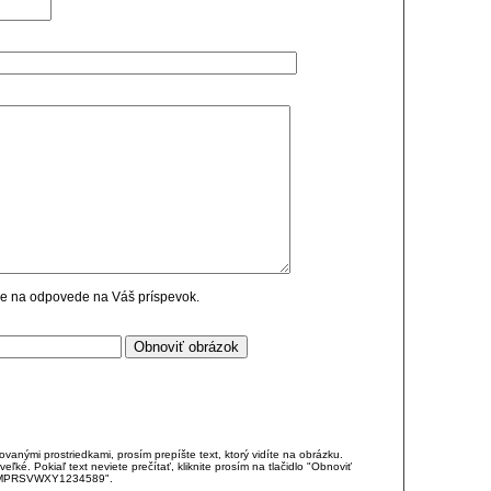
cie na odpovede na Váš príspevok.
anými prostriedkami, prosím prepíšte text, ktorý vidíte na obrázku.
é. Pokiaľ text neviete prečítať, kliknite prosím na tlačidlo "Obnoviť
DJKMPRSVWXY1234589".