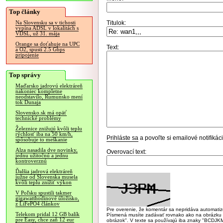
Top články
Titulok:
Na Slovensku sa v tichosti
vypína ADSL v lokalitách s
VDSL, už 31. mája
Orange sa doťahuje na UPC
Text:
a O2, spustí 2.5 Gbps
pripojenie
Top správy
Maďarsko jadrovú elektráreň
nakoniec kompletne
neodstavilo, Rumunsko mení
tok Dunaja
Slovensko.sk má opäť
technické problémy
Železnice znižujú kvôli teplu
rýchlosť iba na 50 km/h,
Prihláste sa
a povoľte si emailové notifiká
spôsobuje to meškanie
Alza nasadila dve novinky,
Overovací text:
jednu užitočnú a jednu
kontroverznú
Ďalšia jadrová elektráreň
južne od Slovenska musela
kvôli teplu znížiť výkon
V Poľsku spustili takmer
gigawatthodinové úložisko,
z LiFePO4 článkov
Pre overenie, že komentár sa nepridáva automatizov
Telekom pridal 12 GB balík
Písmená musíte zadávať rovnako ako na obrázku veľk
pre Easy, chce zaň 12 eur
obrázok". V texte sa používajú iba znaky "BC