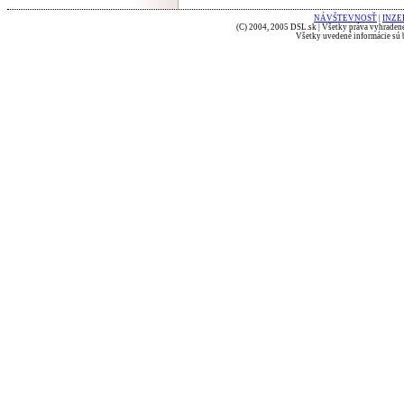
NÁVŠTEVNOSŤ
|
INZE
(C) 2004, 2005 DSL.sk | Všetky práva vyhradené
Všetky uvedené informácie sú b