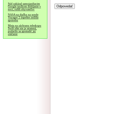
Súd zakázal samojazdiacim
Google taxíkom dobíjanie v
noci, rušili obyvateľov
NASA na diaľku na sonde
Voyager 2 úspešne znížila
spotrebu
Misia na záchranu teleskopu
Swift ešte nie je stratená,
podarilo sa spomaliť jej
otáčanie