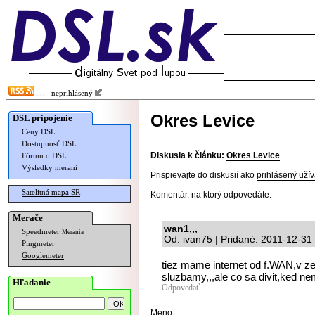
neprihlásený
Okres Levice
DSL pripojenie
Ceny DSL
Dostupnosť DSL
Diskusia k článku:
Okres Levice
Fórum o DSL
Výsledky meraní
Prispievajte do diskusií ako
prihlásený užív
Satelitná mapa SR
Komentár, na ktorý odpovedáte:
Merače
wan1,,,
Speedmeter
Merania
Od: ivan75 | Pridané: 2011-12-31
Pingmeter
Googlemeter
tiez mame internet od f.WAN,v ze
sluzbamy,,,ale co sa divit,ked n
Hľadanie
Odpovedať
Meno: