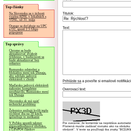
Top články
Titulok:
Na Slovensku sa v tichosti
vypína ADSL v lokalitách s
VDSL, už 31. mája
Orange sa doťahuje na UPC
Text:
a O2, spustí 2.5 Gbps
pripojenie
Top správy
Chrome sa bude
aktualizovať dvakrát
týždenne, v budúcnosti sa
bude aktualizovať bez
reštartov
Rumunsko odstrelmi a
blokádou mení tok Dunaja,
aby udržalo jadrovú
elektráreň v chode
Prihláste sa
a povoľte si emailové notifiká
Maďarsko jadrovú elektráreň
nakoniec kompletne
Overovací text:
neodstavilo, Rumunsko mení
tok Dunaja
Slovensko.sk má opäť
technické problémy
Železnice znižujú kvôli teplu
rýchlosť iba na 50 km/h,
spôsobuje to meškanie
V Poľsku spustili takmer
Pre overenie, že komentár sa nepridáva automatizov
gigawatthodinové úložisko,
Písmená musíte zadávať rovnako ako na obrázku veľk
z LiFePO4 článkov
obrázok". V texte sa používajú iba znaky "BC