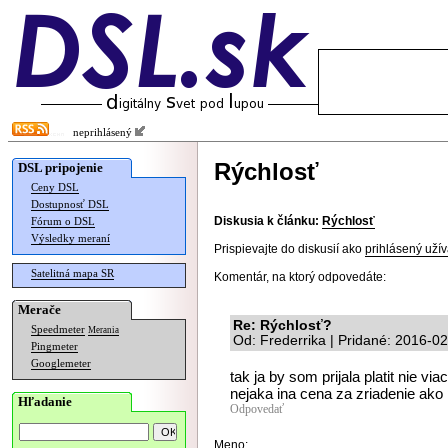
neprihlásený
Rýchlosť
DSL pripojenie
Ceny DSL
Dostupnosť DSL
Diskusia k článku:
Rýchlosť
Fórum o DSL
Výsledky meraní
Prispievajte do diskusií ako
prihlásený užív
Satelitná mapa SR
Komentár, na ktorý odpovedáte:
Merače
Re: Rýchlosť?
Speedmeter
Merania
Od: Frederrika | Pridané: 2016-0
Pingmeter
Googlemeter
tak ja by som prijala platit nie v
nejaka ina cena za zriadenie ak
Hľadanie
Odpovedať
Meno: