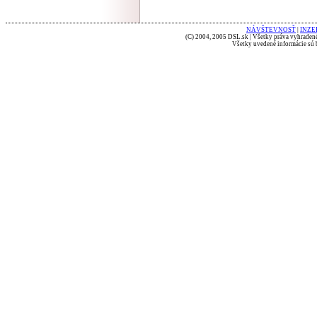
NÁVŠTEVNOSŤ
|
INZE
(C) 2004, 2005 DSL.sk | Všetky práva vyhradené
Všetky uvedené informácie sú b