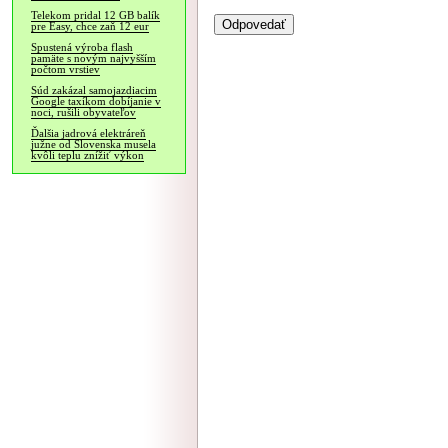
Telekom pridal 12 GB balík
pre Easy, chce zaň 12 eur
Spustená výroba flash
pamäte s novým najvyšším
počtom vrstiev
Súd zakázal samojazdiacim
Google taxíkom dobíjanie v
noci, rušili obyvateľov
Ďalšia jadrová elektráreň
južne od Slovenska musela
kvôli teplu znížiť výkon