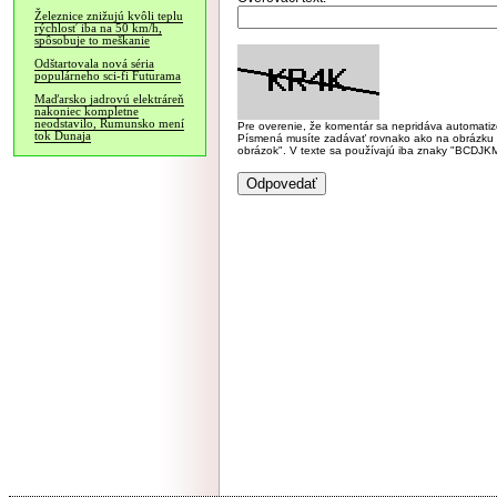
Železnice znižujú kvôli teplu
rýchlosť iba na 50 km/h,
spôsobuje to meškanie
Odštartovala nová séria
populárneho sci-fi Futurama
Maďarsko jadrovú elektráreň
nakoniec kompletne
neodstavilo, Rumunsko mení
Pre overenie, že komentár sa nepridáva automatizov
tok Dunaja
Písmená musíte zadávať rovnako ako na obrázku veľk
obrázok". V texte sa používajú iba znaky "BC