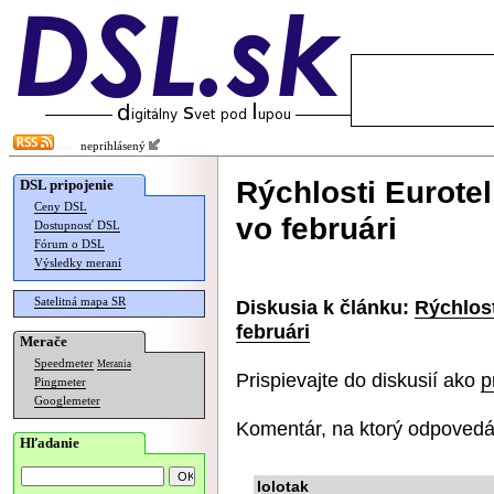
neprihlásený
Rýchlosti Eurot
DSL pripojenie
Ceny DSL
vo februári
Dostupnosť DSL
Fórum o DSL
Výsledky meraní
Satelitná mapa SR
Diskusia k článku:
Rýchlos
februári
Merače
Speedmeter
Merania
Prispievajte do diskusií ako
p
Pingmeter
Googlemeter
Komentár, na ktorý odpovedá
Hľadanie
lolotak