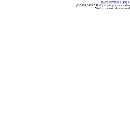
NÁVŠTEVNOSŤ
|
INZE
(C) 2004, 2005 DSL.sk | Všetky práva vyhradené
Všetky uvedené informácie sú b