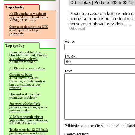
Od: lolotak | Pridané: 2005-03-15
Top články
Pocuj a to akoze u koho v nitre s
Na Slovensku sa v tichosti
vypína ADSL v lokalitách s
penaz som nenasou..ale fcul ma na
VDSL, už 31. mája
nemozes stahovat cez den.......
Orange sa doťahuje na UPC
Odpovedať
a O2, spustí 2.5 Gbps
pripojenie
Meno:
Top správy
Rumunsko odstrelmi a
blokádou mení tok Dunaja,
Titulok:
aby udržalo jadrovú
elektráreň v chode
Joj Play výrazne zdražuje
Text:
Chrome sa bude
aktualizovať dvakrát
týždenne, v budúcnosti sa
bude aktualizovať bez
reštartov
Slovensko.sk má opäť
technické problémy
Spustená výroba flash
pamäte s novým najvyšším
počtom vrstiev
V Poľsku spustili takmer
gigawatthodinové úložisko,
z LiFePO4 článkov
Prihláste sa
a povoľte si emailové notifiká
Telekom pridal 12 GB balík
pre Easy, chce zaň 12 eur
Overovací text: