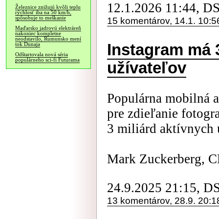
12.1.2026 11:44, D
Železnice znižujú kvôli teplu
rýchlosť iba na 50 km/h,
spôsobuje to meškanie
15 komentárov, 14.1. 10:5
Maďarsko jadrovú elektráreň
nakoniec kompletne
neodstavilo, Rumunsko mení
Instagram má 3
tok Dunaja
Odštartovala nová séria
populárneho sci-fi Futurama
užívateľov
Populárna mobilná a
pre zdieľanie fotogr
3 miliárd aktívnych 
Mark Zuckerberg, C
24.9.2025 21:15, D
13 komentárov, 28.9. 20:1