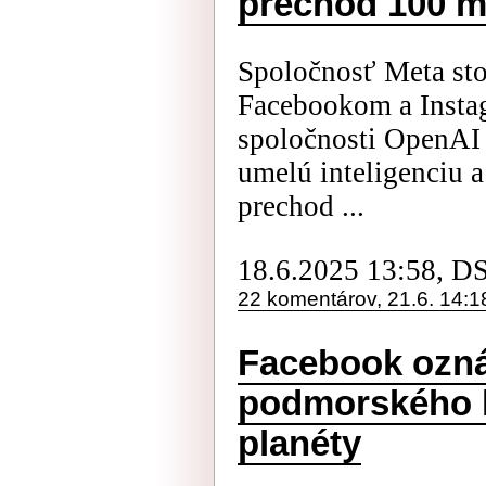
prechod 100 m
Spoločnosť Meta sto
Facebookom a Instag
spoločnosti OpenAI
umelú inteligenciu 
prechod ...
18.6.2025 13:58, D
22 komentárov, 21.6. 14:1
Facebook ozná
podmorského k
planéty