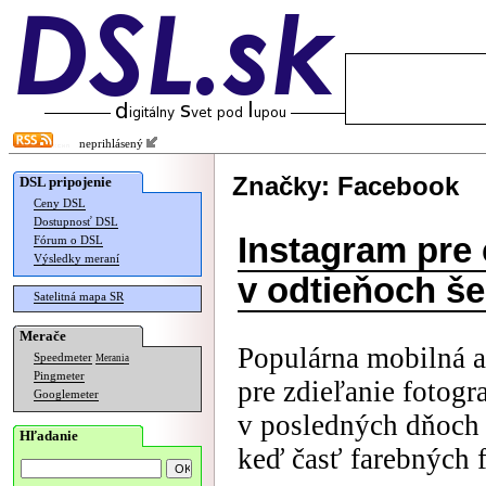
neprihlásený
Značky: Facebook
DSL pripojenie
Ceny DSL
Dostupnosť DSL
Instagram pre 
Fórum o DSL
Výsledky meraní
v odtieňoch še
Satelitná mapa SR
Merače
Populárna mobilná a
Speedmeter
Merania
Pingmeter
pre zdieľanie fotogr
Googlemeter
v posledných dňoch 
Hľadanie
keď časť farebných f