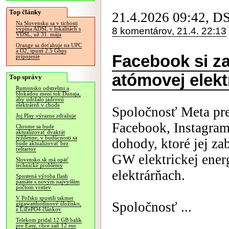
Top články
21.4.2026 09:42, D
Na Slovensku sa v tichosti
8 komentárov, 21.4. 22:13
vypína ADSL v lokalitách s
VDSL, už 31. mája
Orange sa doťahuje na UPC
a O2, spustí 2.5 Gbps
Facebook si z
pripojenie
atómovej elekt
Top správy
Rumunsko odstrelmi a
blokádou mení tok Dunaja,
aby udržalo jadrovú
elektráreň v chode
Spoločnosť Meta pr
Joj Play výrazne zdražuje
Facebook, Instagram
Chrome sa bude
aktualizovať dvakrát
týždenne, v budúcnosti sa
dohody, ktoré jej za
bude aktualizovať bez
reštartov
GW elektrickej ener
Slovensko.sk má opäť
technické problémy
elektrárňach.
Spustená výroba flash
pamäte s novým najvyšším
počtom vrstiev
V Poľsku spustili takmer
Spoločnosť ...
gigawatthodinové úložisko,
z LiFePO4 článkov
Telekom pridal 12 GB balík
pre Easy, chce zaň 12 eur