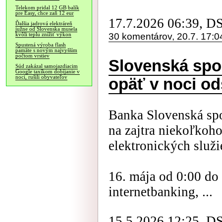
Telekom pridal 12 GB balík
pre Easy, chce zaň 12 eur
17.7.2026 06:39, D
Ďalšia jadrová elektráreň
južne od Slovenska musela
30 komentárov, 20.7. 17:0
kvôli teplu znížiť výkon
Spustená výroba flash
pamäte s novým najvyšším
počtom vrstiev
Slovenská spo
Súd zakázal samojazdiacim
Google taxíkom dobíjanie v
noci, rušili obyvateľov
opäť v noci o
Banka Slovenská spo
na zajtra niekoľkoh
elektronických služi
16. mája od 0:00 do
internetbanking, ...
15.5.2026 12:25, D