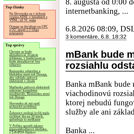
8. augusta od 0:00 
Top články
internetbanking, ...
Na Slovensku sa v tichosti
vypína ADSL v lokalitách s
VDSL, už 31. mája
6.8.2026 08:09, DS
Orange sa doťahuje na UPC
a O2, spustí 2.5 Gbps
pripojenie
3 komentáre, 6.8. 18:32
Top správy
mBank bude m
Chrome sa bude
aktualizovať dvakrát
týždenne, v budúcnosti sa
bude aktualizovať bez
rozsiahlu odst
reštartov
Rumunsko odstrelmi a
blokádou mení tok Dunaja,
aby udržalo jadrovú
elektráreň v chode
Banka mBank bude m
Maďarsko jadrovú elektráreň
nakoniec kompletne
viachodinovú rozsia
neodstavilo, Rumunsko mení
tok Dunaja
ktorej nebudú fungo
Slovensko.sk má opäť
technické problémy
služby ale ani zákla
Železnice znižujú kvôli teplu
rýchlosť iba na 50 km/h,
spôsobuje to meškanie
V Poľsku spustili takmer
Banka ...
gigawatthodinové úložisko,
z LiFePO4 článkov