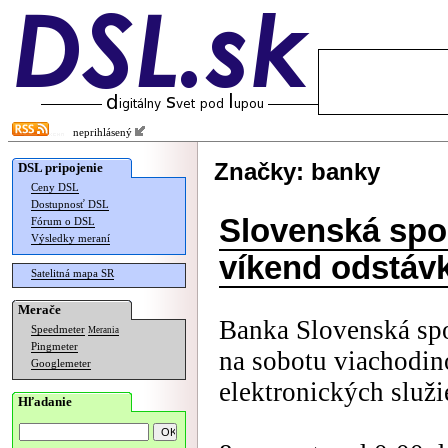
neprihlásený
Značky: banky
DSL pripojenie
Ceny DSL
Dostupnosť DSL
Slovenská spo
Fórum o DSL
Výsledky meraní
víkend odstáv
Satelitná mapa SR
Merače
Banka Slovenská spo
Speedmeter
Merania
Pingmeter
na sobotu viachodin
Googlemeter
elektronických služi
Hľadanie