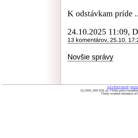
K odstávkam príde ..
24.10.2025 11:09, 
13 komentárov, 25.10. 17:
Novšie správy
NÁVŠTEVNOSŤ
|
INZE
(C) 2004, 2005 DSL.sk | Všetky práva vyhradené
Všetky uvedené informácie sú b