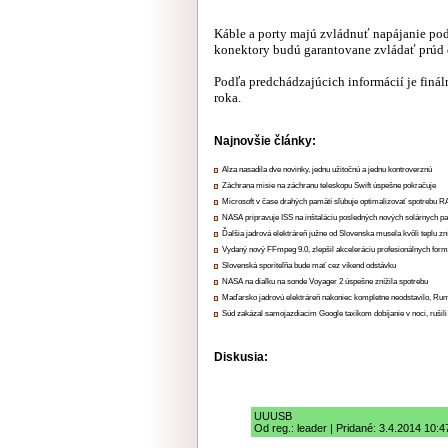
Káble a porty majú zvládnuť napájanie po
konektory budú garantovane zvládať prúd d
Podľa predchádzajúcich informácií je finá
roka.
Najnovšie články:
Alza nasadila dve novinky, jednu užitočnú a jednu kontroverznú
Záchrana misie na záchranu teleskopu Swift úspešne pokračuje
Microsoft v čase drahých pamätí sľubuje optimalizovať spotrebu
NASA pripravuje ISS na inštaláciu posledných nových solárnych p
Ďalšia jadrová elektráreň južne od Slovenska musela kvôli teplu zn
Vydaný nový FFmpeg 9.0, zlepšil akceleráciu profesionálnych form
Slovenská sporiteľňa bude mať cez víkend odstávku
NASA na diaľku na sonde Voyager 2 úspešne znížila spotrebu
Maďarsko jadrovú elektráreň nakoniec kompletne neodstavilo, Ru
Súd zakázal samojazdiacim Google taxíkom dobíjanie v noci, rušili
Diskusia:
UUUSB
Od reg.: leader | Pridané: 3.4.2014 10:4