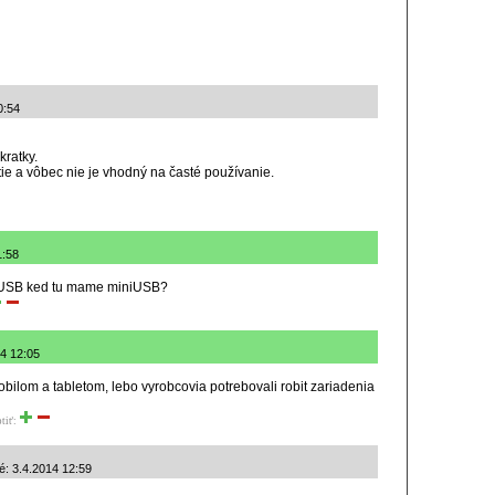
0:54
kratky.
ie a vôbec nie je vhodný na časté používanie.
1:58
roUSB ked tu mame miniUSB?
14 12:05
mobilom a tabletom, lebo vyrobcovia potrebovali robit zariadenia
tiť:
né: 3.4.2014 12:59