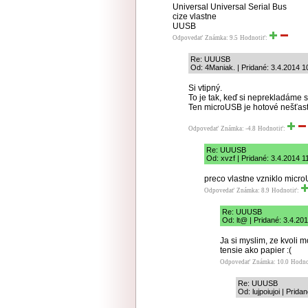
Universal Universal Serial Bus
cize vlastne
UUSB
Odpovedať
Známka: 9.5
Hodnotiť:
Re: UUUSB
Od: 4Maniak. | Pridané: 3.4.2014 1
Si vtipný.
To je tak, keď si neprekladáme s
Ten microUSB je hotové nešťast
Odpovedať
Známka: -4.8
Hodnotiť:
Re: UUUSB
Od: xvzf | Pridané: 3.4.2014 1
preco vlastne vzniklo mic
Odpovedať
Známka: 8.9
Hodnotiť:
Re: UUUSB
Od: lt@ | Pridané: 3.4.20
Ja si myslim, ze kvoli 
tensie ako papier :(
Odpovedať
Známka: 10.0
Hodno
Re: UUUSB
Od: lujpoiujoi | Prida