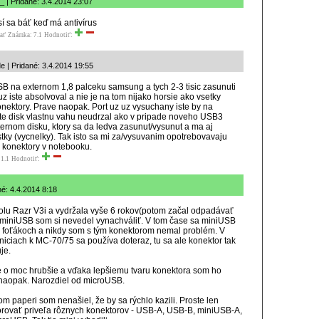
_ | Pridané: 3.4.2014 23:07
 sa báť keď má antivírus
ať
Známka: 7.1
Hodnotiť:
de | Pridané: 3.4.2014 19:55
 na externom 1,8 palceku samsung a tych 2-3 tisic zasunuti
 uz iste absolvoval a nie je na tom nijako horsie ako vsetky
nektory. Prave naopak. Port uz uz vysuchany iste by na
e disk vlastnu vahu neudrzal ako v pripade noveho USB3
ternom disku, ktory sa da ledva zasunut/vysunut a ma aj
stky (vycnelky). Tak isto sa mi za/vysuvanim opotrebovavaju
 konektory v notebooku.
1.1
Hodnotiť:
né: 4.4.2014 8:18
lu Razr V3i a vydržala vyše 6 rokov(potom začal odpadávať
 A miniUSB som si nevedel vynachváliť. V tom čase sa miniUSB
o foťákoch a nikdy som s tým konektorom nemal problém. V
niciach k MC-70/75 sa používa doteraz, tu sa ale konektor tak
je.
e o moc hrubšie a vďaka lepšiemu tvaru konektora som ho
naopak. Narozdiel od microUSB.
m paperi som nenašiel, že by sa rýchlo kazili. Proste len
rovať priveľa rôznych konektorov - USB-A, USB-B, miniUSB-A,