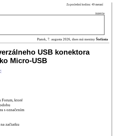
Za poslednú hodinu: 49 meraní
inzercia
Piatok, 7. augusta 2026, dnes má meniny
Štefánia
erzálneho USB konektora
ako Micro-USB
C
 Forum, ktoré
podobu
ra s označením
na začiatku