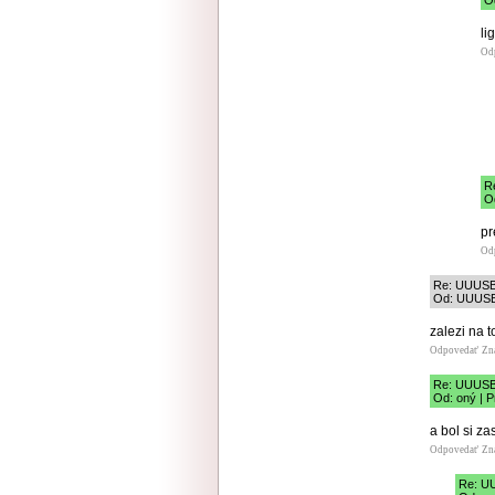
O
li
Od
R
Od
pr
Od
Re: UUUS
Od: UUUSB 
zalezi na t
Odpovedať
Zn
Re: UUUS
Od: oný | P
a bol si za
Odpovedať
Zn
Re: U