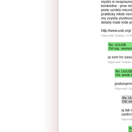
myslis si nespravn
konkretne - prve mi
preto vzniklo micr
prakticky nikde ne
mu zvysila zivotno
detaily mate inde p
http://www.usb.or
Odpovedať
Známka: 2.6
H
Re: UUUSB
Od reg.: anonym
ja som ho zasun
Odpovedať
Známka: 
Re: UUUS
Od: amolo |
gratulujem
Odpovedať
Zn
Re: U
Od: se
aj tak
zastrci.
Odpoved
R