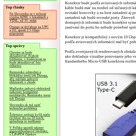
Konektor bude podľa avizovaných informác
Top články
káble budú mať na rozdiel od súčasných k
rovnaké koncovky a na host zariadení aj p
Na Slovensku sa v tichosti
zariadení tak budú rovnaké porty. Zároveň
vypína ADSL v lokalitách s
VDSL, už 31. mája
dostupných informácií bude konektor symet
zasúvaní do portu ho nebude potrebné sprá
Orange sa doťahuje na UPC
a O2, spustí 2.5 Gbps
pripojenie
Konektor je kompatibilný s novým 10 Gbp
podľa avizovaných informácií mal byť prib
Top správy
Podľa zverejnených renderovaných obrázkov
Chrome sa bude
aktualizovať dvakrát
ako dokladuje vizuálne porovnanie jeho v
týždenne, v budúcnosti sa
štandardného Micro-USB konektora rozšíre
bude aktualizovať bez
reštartov
Rumunsko odstrelmi a
blokádou mení tok Dunaja,
aby udržalo jadrovú
elektráreň v chode
Maďarsko jadrovú elektráreň
nakoniec kompletne
neodstavilo, Rumunsko mení
tok Dunaja
Slovensko.sk má opäť
technické problémy
Železnice znižujú kvôli teplu
rýchlosť iba na 50 km/h,
spôsobuje to meškanie
V Poľsku spustili takmer
gigawatthodinové úložisko,
z LiFePO4 článkov