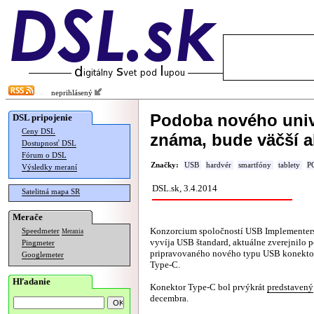
neprihlásený
Podoba nového univ
DSL pripojenie
Ceny DSL
známa, bude väčší 
Dostupnosť DSL
Fórum o DSL
Značky:
USB
hardvér
smartfóny
tablety
P
Výsledky meraní
DSL.sk, 3.4.2014
Satelitná mapa SR
Merače
Konzorcium spoločností USB Implementers
Speedmeter
Merania
vyvíja USB štandard, aktuálne zverejnilo 
Pingmeter
pripravovaného nového typu USB konekto
Googlemeter
Type-C.
Hľadanie
Konektor Type-C bol prvýkrát
predstavený
decembra.