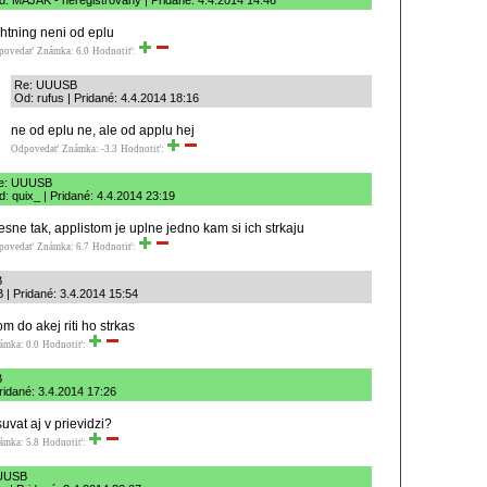
d: MAJAK - neregistrovany | Pridané: 4.4.2014 14:46
ghtning neni od eplu
povedať
Známka: 6.0
Hodnotiť:
Re: UUUSB
Od: rufus | Pridané: 4.4.2014 18:16
ne od eplu ne, ale od applu hej
Odpovedať
Známka: -3.3
Hodnotiť:
e: UUUSB
: quix_ | Pridané: 4.4.2014 23:19
esne tak, applistom je uplne jedno kam si ich strkaju
povedať
Známka: 6.7
Hodnotiť:
B
| Pridané: 3.4.2014 15:54
om do akej riti ho strkas
ámka: 0.0
Hodnotiť:
B
ridané: 3.4.2014 17:26
suvat aj v prievidzi?
ámka: 5.8
Hodnotiť:
UUSB