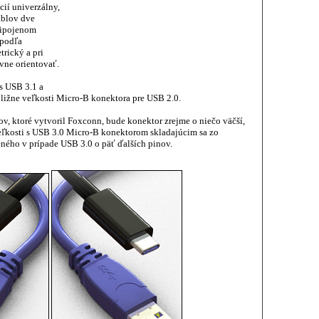
ií univerzálny,
áblov dve
ripojenom
 podľa
rický a pri
vne orientovať.
s USB 3.1 a
ližne veľkosti Micro-B konektora pre USB 2.0.
, ktoré vytvoril Foxconn, bude konektor zrejme o niečo väčší,
eľkosti s USB 3.0 Micro-B konektorom skladajúcim sa zo
ného v prípade USB 3.0 o päť ďalších pinov.