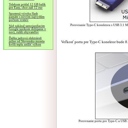
Telekom pridal 12 GB balík
pre Easy, chce zaň 12 eur
Spustená výroba flash
pamäte s novým najvyšším
počtom vrstiev
Porovnanie Type-C konektora s USB 3.1 M
Súd zakázal samojazdiacim
Google taxíkom dobíjanie v
noci, rušili obyvateľov
Ďalšia jadrová elektráreň
Veľkosť portu pre Type-C konektor bude 8
južne od Slovenska musela
kvôli teplu znížiť výkon
Porovnanie portu pre Type-C a USB 