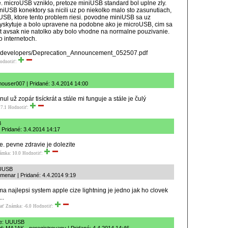
e. microUSB vzniklo, pretoze miniUSB standard bol uplne zly.
niUSB konektory sa nicili uz po niekolko malo sto zasunutiach,
oUSB, ktore tento problem riesi. povodne miniUSB sa uz
vyskytuje a bolo upravene na podobne ako je microUSB, cim sa
st avsak nie natolko aby bolo vhodne na normalne pouzivanie.
o internetoch.
g/ developers/Deprecation_Announcement_052507.pdf
odnotiť:
ouser007 | Pridané: 3.4.2014 14:00
ul už zopár tisíckrát a stále mi funguje a stále je čulý
7.1
Hodnotiť:
B
 Pridané: 3.4.2014 14:17
e. pevne zdravie je dolezite
ámka: 10.0
Hodnotiť:
UUSB
menar | Pridané: 4.4.2014 9:19
 ma najlepsi system apple cize lightning je jedno jak ho clovek
..
ať
Známka: -6.0
Hodnotiť:
e: UUUSB