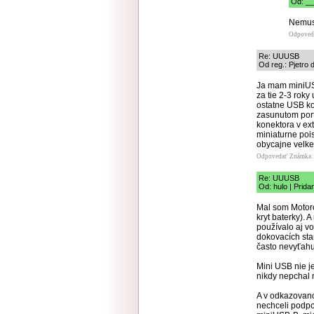
Od: __
Nemusí
Odpoved
Re: UUUSB
Od reg.: Pjetro 
Ja mam miniUSB
za tie 2-3 roky
ostatne USB ko
zasunutom port
konektora v ex
miniaturne poi
obycajne velke
Odpovedať
Známka: 
Re: UUUSB
Od: hulo | Prida
Mal som Motoro
kryt baterky).
používalo aj v
dokovacích sta
často nevyťahu
Mini USB nie j
nikdy nepchal 
A v odkazovano
nechceli podpo