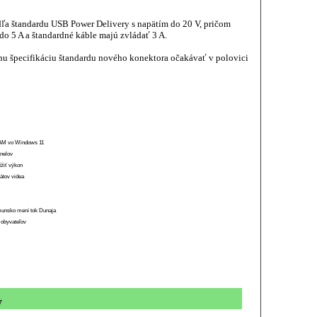
dľa štandardu USB Power Delivery s napätím do 20 V, pričom
o 5 A a štandardné káble majú zvládať 3 A.
lnu špecifikáciu štandardu nového konektora očakávať v polovici
 RAM vo Windows 11
anelov
ížiť výkon
átov videa
munsko mení tok Dunaja
 obyvateľov
7