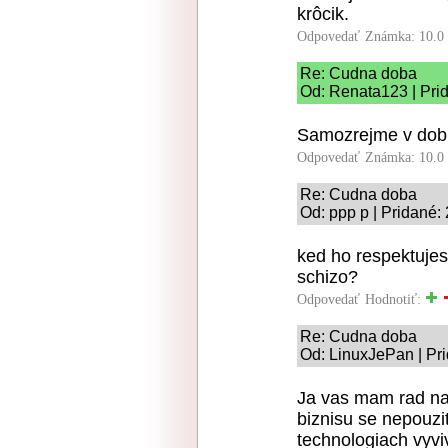
krôcik.
Odpovedať
Známka: 10.0
Re: Cudna doba
Od: Renata123 | Pri
Samozrejme v dob
Odpovedať
Známka: 10.0
Re: Cudna doba
Od: ppp p | Pridané:
ked ho respektujes
schizo?
Odpovedať
Hodnotiť:
Re: Cudna doba
Od: LinuxJePan | Pr
Ja vas mam rad nap
biznisu se nepouzi
technologiach vyv