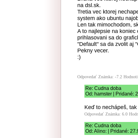
na dsl.sk.
Tretia vec ktorej necha
system ako ubuntu najobl
Len tak mimochodom, sku
A to najlepsie na koniec
prihlasovani sa do graf
"Default" sa da zvolit aj 
Pekny vecer.
:)
Odpovedať
Známka: -7.2
Hodnoti
Re: Cudna doba
Od: hamster | Pridané: 
Keď to nechápeš, tak 
Odpovedať
Známka: 6.0
Hodn
Re: Cudna doba
Od: Alino: | Pridané: 27