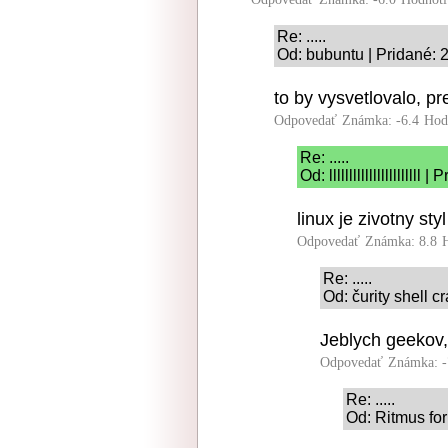
Re: .....
Od: bubuntu | Pridané: 
to by vysvetlovalo, p
Odpovedať
Známka: -6.4
Hod
Re: .....
Od: lllllllllllllllllllll
linux je zivotny styl
Odpovedať
Známka: 8.8
Re: .....
Od: čurity shell c
Jeblych geekov,
Odpovedať
Známka: -
Re: .....
Od: Ritmus for