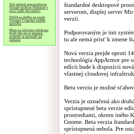
štandardné desktopové pros
Súd zakázal samojazdiacim
Google taxíkom dobíjanie v
serverom, displej server Mir
noci, rušili obyvateľov
verzii.
NASA na diaľku na sonde
Voyager 2 úspešne znížila
spotrebu
Misia na záchranu teleskopu
Podporovaným je init systém
Swift ešte nie je stratená,
podarilo sa spomaliť jej
tu ale nemá prísť k zmene š
otáčanie
Nová verzia prejde oproti 14.
technológia AppArmor pre ob
edícii bude k dispozícii nov
vlastnej cloudovej infraštru
Betu verziu je možné sťaho
Verzia je označená ako druhá
sprístupnené beta verzie edí
prostrediami, okrem iného 
Gnome. Beta verzia štandard
sprístupnená nebola. Pre ost