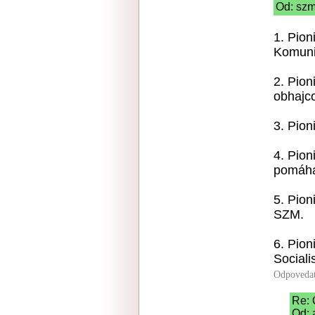
Od: szm
1. Pioni
Komuni
2. Pion
obhajc
3. Pion
4. Pion
pomáha 
5. Pion
SZM.
6. Pion
Sociali
Odpoveda
Re: 
Od: 