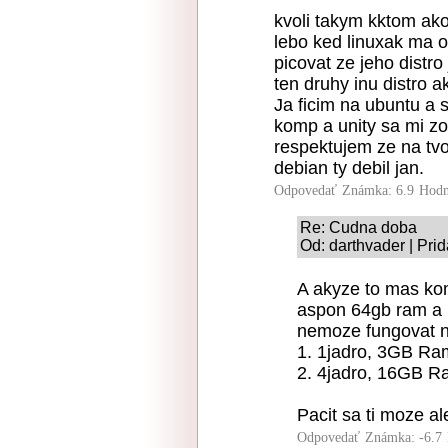
kvoli takym kktom ako
lebo ked linuxak ma o
picovat ze jeho distr
ten druhy inu distro a
Ja ficim na ubuntu a
komp a unity sa mi zo
respektujem ze na t
debian ty debil jan.
Odpovedať
Známka: 6.9
Hodn
Re: Cudna doba
Od: darthvader | Pri
A akyze to mas ko
aspon 64gb ram a 
nemoze fungovat n
1. 1jadro, 3GB Ra
2. 4jadro, 16GB R
Pacit sa ti moze ale
Odpovedať
Známka: -6.7