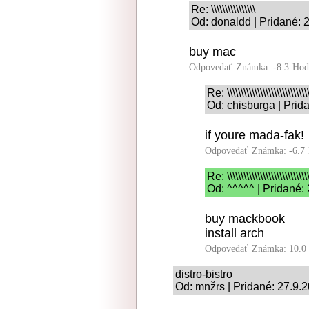
Re: \\\\\\\\\\\\\\\\
Od: donaldd | Pridané: 
buy mac
Odpovedať
Známka: -8.3
Hod
Re: \\\\\\\\\\\\\\\\\\\\\\\\\\\\\
Od: chisburga | Prid
if youre mada-fak!
Odpovedať
Známka: -6.7
Re: \\\\\\\\\\\\\\\\\\\\\\\\\\\\\
Od: ^^^^^ | Pridané:
buy mackbook
install arch
Odpovedať
Známka: 10.0
distro-bistro
Od: mnžrs | Pridané: 27.9.