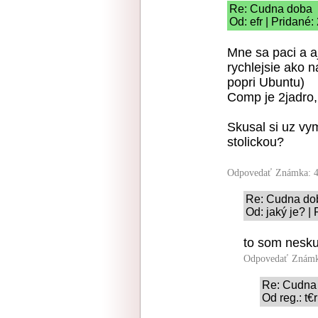
Re: Cudna doba
Od: efr | Pridané
Mne sa paci a aj
rychlejsie ako
popri Ubuntu)
Comp je 2jadro
Skusal si uz v
stolickou?
Odpovedať
Známka: 4
Re: Cudna do
Od: jaký je? |
to som nesku
Odpovedať
Známk
Re: Cudna
Od reg.: t€