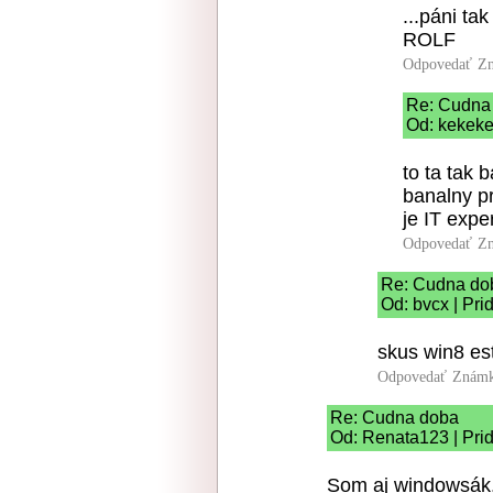
...páni ta
ROLF
Odpovedať
Zn
Re: Cudna
Od: kekeke
to ta tak 
banalny p
je IT exper
Odpovedať
Zn
Re: Cudna do
Od: bvcx | Pri
skus win8 est
Odpovedať
Známk
Re: Cudna doba
Od: Renata123 | Pri
Som aj windowsák,