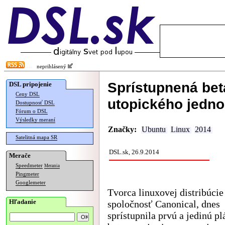
neprihlásený
Sprístupnená bet
DSL pripojenie
Ceny DSL
utopického jedno
Dostupnosť DSL
Fórum o DSL
Výsledky meraní
Značky:
Ubuntu
Linux
2014
Satelitná mapa SR
DSL.sk, 26.9.2014
Merače
Speedmeter
Merania
Pingmeter
Googlemeter
Tvorca linuxovej distribúci
Hľadanie
spoločnosť Canonical, dnes
sprístupnila prvú a jedinú p