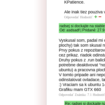
KPatience.
Ale inak tiez pouziva
Odpovedať
Hodnotiť:
radsej si dockajte na stable
Od: asdsadf | Pridané: 27.
Vyskusal som, padal mi 
plochy) tak som skusal n
Prvy pokus z repozitaro
cez prikaz. riadok odinst
Druhy pokus z .run balic
potrebne deaktivovat "no
ubuntu) a pracovna ploc
V tomto pripade ani nep
odinstalovat ovladace, 
:) Vraciam sa k ubuntu 14
Grafiku mam GTX 660
Odpovedať
Známka: 7.1
Hodnoti
Re: radsej si dockajte n