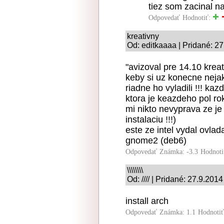
tiez som zacinal na
Odpovedať
Hodnotiť:
kreativny
Od: editkaaaa | Pridané: 2
"avizoval pre 14.10 kreat
keby si uz konecne nejake
riadne ho vyladili !!! ka
ktora je keazdeho pol ro
mi nikto nevyprava ze je
instalaciu !!!)
este ze intel vydal ovlad
gnome2 (deb6)
Odpovedať
Známka: -3.3
Hodnoti
\\\\\\\\
Od: //// | Pridané: 27.9.2014
install arch
Odpovedať
Známka: 1.1
Hodnoti