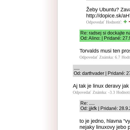
Žeby Ubuntu? Zavá
http://dopice.sk/a
Odpovedať
Hodnotiť:
Re: radsej si dockajte n
Od: Alino: | Pridané: 27
Torvalds musi ten pro
Odpovedať
Známka: 6.7
Hodn
.....
Od: darthvader | Pridané: 
Aj tak je linux deravy ja
Odpovedať
Známka: -3.3
Hodnoti
Re: .....
Od: jjkfk | Pridané: 28.9
to je jedno, hlavna "
nejaky linuxovy jebo 