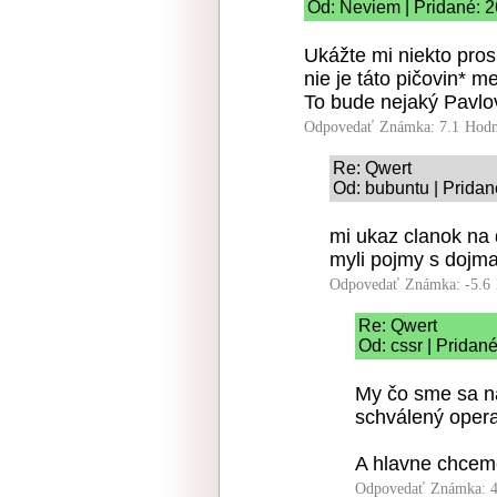
Od: Neviem | Pridané: 2
Ukážte mi niekto pros
nie je táto pičovin* 
To bude nejaký Pavlov
Odpovedať
Známka: 7.1
Hodn
Re: Qwert
Od: bubuntu | Pridan
mi ukaz clanok na 
myli pojmy s dojm
Odpovedať
Známka: -5.6
Re: Qwert
Od: cssr | Pridan
My čo sme sa n
schválený oper
A hlavne chceme
Odpovedať
Známka: 4