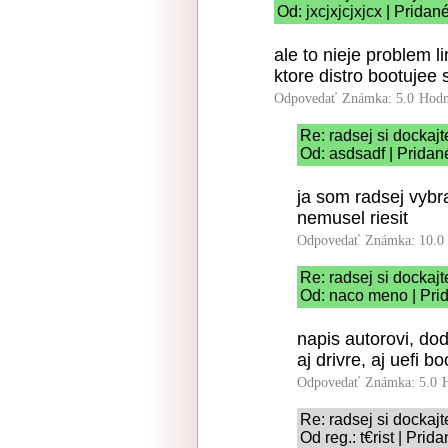
Od: jxcjxjcjxjcx | Prida
ale to nieje problem l
ktore distro bootujee
Odpovedať
Známka: 5.0
Hodn
Re: radsej si dockajt
Od: asdsadf | Pridan
ja som radsej vybr
nemusel riesit
Odpovedať
Známka: 10.0
Re: radsej si dockajt
Od: naco meno | Pri
napis autorovi, dod
aj drivre, aj uefi bo
Odpovedať
Známka: 5.0
Re: radsej si dockajt
Od reg.: t€rist | Pri