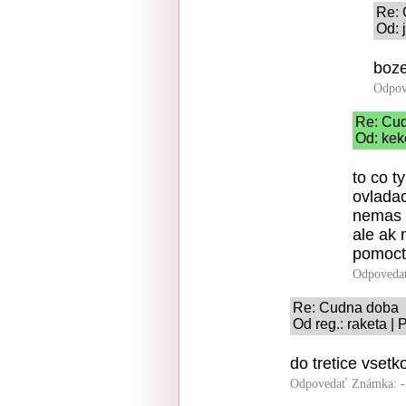
Re:
Od: 
boze
Odpov
Re: Cu
Od: kek
to co t
ovladac
nemas 
ale ak 
pomoct
Odpoveda
Re: Cudna doba
Od reg.: raketa |
do tretice vsetk
Odpovedať
Známka: -