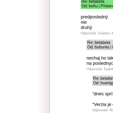
Re: betabeta
Od: koňu | Pridan
predposledný
nie
druhý
Odpovedať
Známka: 8
Re: betabeta
Od: bubuntu |
nechaj ho tak
na poslednyc
Odpovedať
Známk
Re: betabe
Od: huangg
"dnes sprí
"Verzia je
Odpovedať
Ho