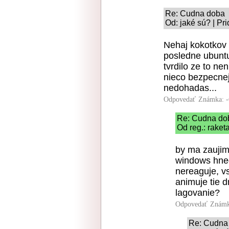
Re: Cudna doba
Od: jaké sú? | Pr
Nehaj kokotkov 
posledne ubuntu 
tvrdilo ze to ne
nieco bezpecnej
nedohadas...
Odpovedať
Známka: -
Re: Cudna do
Od reg.: raket
by ma zaujim
windows hned
nereaguje, v
animuje tie d
lagovanie?
Odpovedať
Známk
Re: Cudna