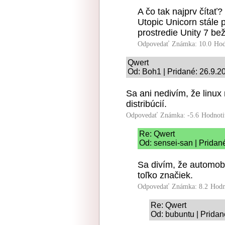
A čo tak najprv čítať?
Utopic Unicorn stále
prostredie Unity 7 b
Odpovedať
Známka: 10.0
Hod
Qwert
Od: Boh1 | Pridané: 26.9.2
Sa ani nedivím, že linux 
distribúcií.
Odpovedať
Známka: -5.6
Hodnoti
Re: Qwert
Od: sensei-san | Pridan
Sa divím, že automobi
toľko značiek.
Odpovedať
Známka: 8.2
Hodn
Re: Qwert
Od: bubuntu | Pridan