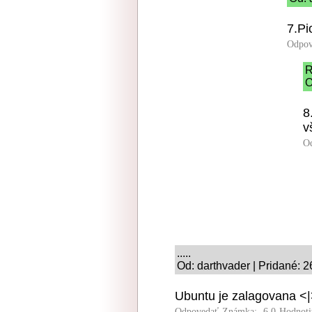
7.Pi
Odpov
R
O
8
v
O
.....
Od: darthvader | Pridané: 
Ubuntu je zalagovana <
Odpovedať
Známka: -6.0
Hodnoti