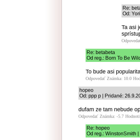
Re: bet
Od: Yor
Ta asi 
spríst
Odpoveda
Re: betabeta
Od reg.: Born To Be Wil
To bude asi popularit
Odpovedať
Známka: 10.0
Hod
hopeo
Od: ppp p | Pridané: 26.9.
dufam ze tam nebude opa
Odpovedať
Známka: -5.7
Hodnoti
Re: hopeo
Od reg.: WinstonSmith |