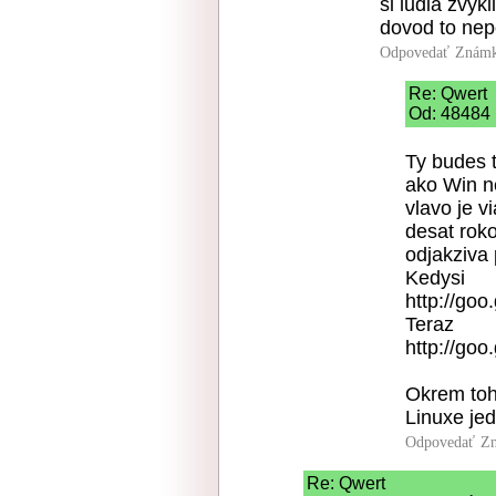
si ludia zvyk
dovod to nep
Odpovedať
Známk
Re: Qwert
Od: 48484 
Ty budes t
ako Win ne
vlavo je v
desat rok
odjakziva
Kedysi
http://go
Teraz
http://goo
Okrem toh
Linuxe je
Odpovedať
Zn
Re: Qwert