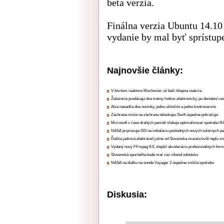
beta verzia.
Finálna verzia Ubuntu 14.10 
vydanie by mal byť sprístupe
Najnovšie články:
V štvrtom reaktore Mochoviec už beží štiepna reakcia
Železnice predávajú dve tretiny lístkov elektronicky, po donútení ce
Alza nasadila dve novinky, jednu užitočnú a jednu kontroverznú
Záchrana misie na záchranu teleskopu Swift úspešne pokračuje
Microsoft v čase drahých pamätí sľubuje optimalizovať spotrebu
NASA pripravuje ISS na inštaláciu posledných nových solárnych p
Ďalšia jadrová elektráreň južne od Slovenska musela kvôli teplu zn
Vydaný nový FFmpeg 9.0, zlepšil akceleráciu profesionálnych form
Slovenská sporiteľňa bude mať cez víkend odstávku
NASA na diaľku na sonde Voyager 2 úspešne znížila spotrebu
Diskusia: