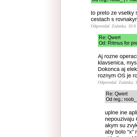
to preto ze vsetky
cestach s rovnakym
Odpovedať
Známka: 10.0
Re: Qwert
Od: Ritmus for pr
Aj rozne operac
klavsenica, mys
Dokonca aj elek
roznym OS je rov
Odpovedať
Známka: 1
Re: Qwert
Od reg.: roob_
uplne ine apl
nepouzivaju 
akym su zvyk
aby bolo "x"