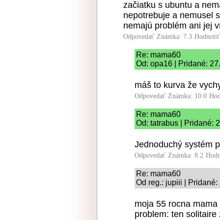
začiatku s ubuntu a nemá
nepotrebuje a nemusel s
nemajú problém ani jej v
Odpovedať
Známka: 7.3
Hodnoti
Re: mama60
Od: opa16 | Pridané: 27
máš to kurva že vych
Odpovedať
Známka: 10.0
Hod
Re: mama60
Od: tatrabus | Pridané: 
Jednoduchý systém pr
Odpovedať
Známka: 8.2
Hodn
Re: mama60
Od reg.: jupiii | Pridané
moja 55 rocna mama u
problem: ten solitaire