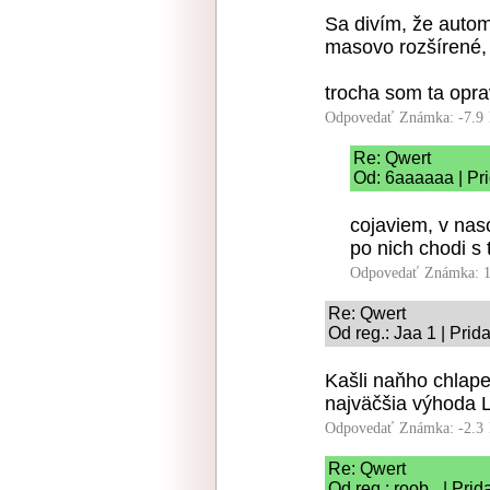
Sa divím, že aut
masovo rozšírené, 
trocha som ta oprav
Odpovedať
Známka: -7.9
Re: Qwert
Od: 6aaaaaa | Pr
cojaviem, v nas
po nich chodi s
Odpovedať
Známka: 1
Re: Qwert
Od reg.: Jaa 1 | Pri
Kašli naňho chlape
najväčšia výhoda L
Odpovedať
Známka: -2.3
Re: Qwert
Od reg.: roob_ | Pri