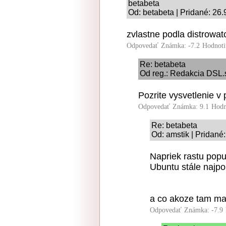
betabeta
Od: betabeta | Pridané: 26
zvlastne podla distrowatc
Odpovedať
Známka: -7.2
Hodnoti
Re: betabeta
Od reg.: Redakcia DSL.s
Pozrite vysvetlenie v
Odpovedať
Známka: 9.1
Hodn
Re: betabeta
Od: amstik | Pridané
Napriek rastu popula
Ubuntu stále najpo
a co akoze tam ma
Odpovedať
Známka: -7.9