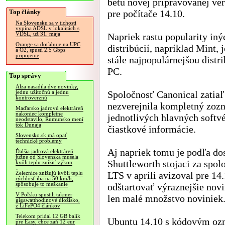
betu novej pripravovanej ve
Top články
pre počítače 14.10.
Na Slovensku sa v tichosti
vypína ADSL v lokalitách s
VDSL, už 31. mája
Napriek rastu popularity iný
Orange sa doťahuje na UPC
distribúcií, napríklad Mint, 
a O2, spustí 2.5 Gbps
pripojenie
stále najpopulárnejšou distr
PC.
Top správy
Alza nasadila dve novinky,
Spoločnosť Canonical zatiaľ
jednu užitočnú a jednu
kontroverznú
nezverejnila kompletný zozn
Maďarsko jadrovú elektráreň
nakoniec kompletne
jednotlivých hlavných softvé
neodstavilo, Rumunsko mení
tok Dunaja
čiastkové informácie.
Slovensko.sk má opäť
technické problémy
Aj napriek tomu je podľa do
Ďalšia jadrová elektráreň
južne od Slovenska musela
Shuttleworth stojaci za spo
kvôli teplu znížiť výkon
LTS v apríli avizoval pre 14.
Železnice znižujú kvôli teplu
rýchlosť iba na 50 km/h,
spôsobuje to meškanie
odštartovať výraznejšie nov
V Poľsku spustili takmer
len malé množstvo noviniek
gigawatthodinové úložisko,
z LiFePO4 článkov
Telekom pridal 12 GB balík
Ubuntu 14.10 s kódovým ozn
pre Easy, chce zaň 12 eur