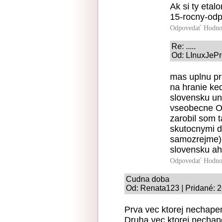
Ak si ty eta
15-rocny-odpa
Odpovedať
Hodno
Re: .....
Od: LInuxJePr
mas uplnu pr
na hranie ked
slovensku uni
vseobecne OS
zarobil som 
skutocnymi d
samozrejme) 
slovensku a
Odpovedať
Hodno
Cudna doba
Od: Renata123 | Pridané: 
Prva vec ktorej nechape
Druha vec ktorej nechap