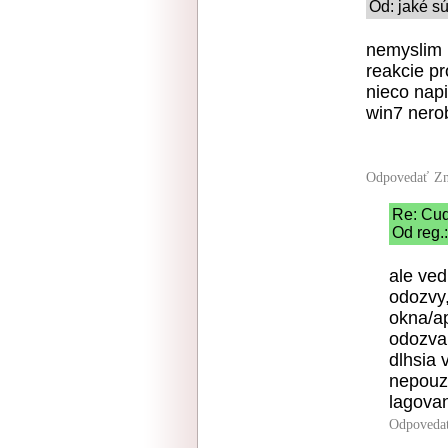
Od: jaké sú
nemyslim b
reakcie pr
nieco nap
win7 nerob
Odpovedať
Zn
Re: Cu
Od reg.
ale ved
odozvy,
okna/ap
odozva 
dlhsia 
nepouzi
lagova
Odpoveda