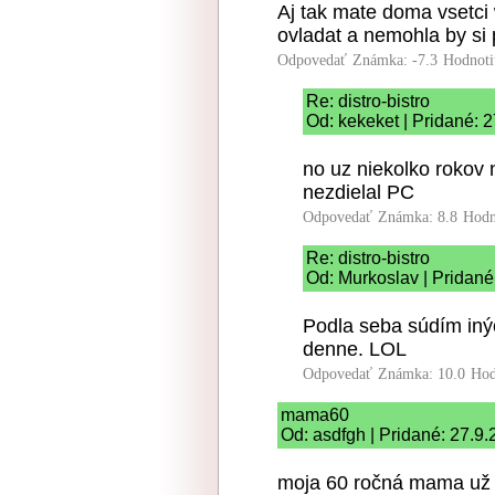
Aj tak mate doma vsetci
ovladat a nemohla by si pu
Odpovedať
Známka: -7.3
Hodnoti
Re: distro-bistro
Od: kekeket | Pridané: 
no uz niekolko roko
nezdielal PC
Odpovedať
Známka: 8.8
Hodn
Re: distro-bistro
Od: Murkoslav | Pridané
Podla seba súdím iných
denne. LOL
Odpovedať
Známka: 10.0
Hod
mama60
Od: asdfgh | Pridané: 27.9
moja 60 ročná mama už 2