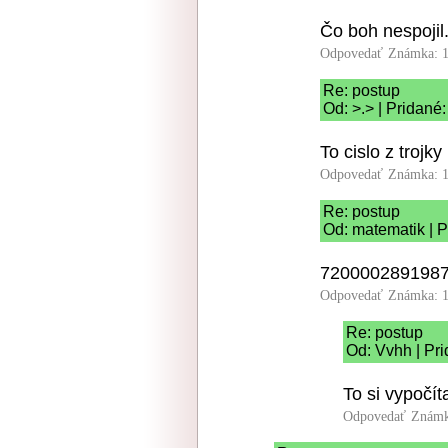
Čo boh nespojil
Odpovedať
Známka: 1
Re: postup
Od: >.> | Pridané
To cislo z trojky
Odpovedať
Známka: 1
Re: postup
Od: matematik | P
7200002891987
Odpovedať
Známka: 1
Re: postup
Od: Vvhh | Pr
To si vypočít
Odpovedať
Známk