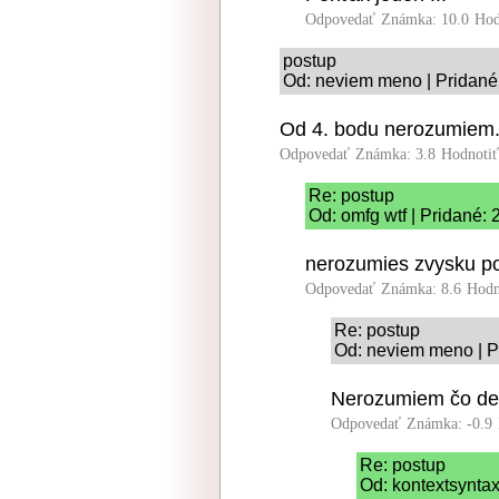
Odpovedať
Známka: 10.0
Hod
postup
Od: neviem meno | Pridané
Od 4. bodu nerozumiem.
Odpovedať
Známka: 3.8
Hodnoti
Re: postup
Od: omfg wtf | Pridané:
nerozumies zvysku po
Odpovedať
Známka: 8.6
Hodn
Re: postup
Od: neviem meno | P
Nerozumiem čo del
Odpovedať
Známka: -0.9
Re: postup
Od: kontextsyntax