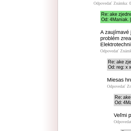
Odpovedať
Známka: 0
Re: ake zjedn
Od: 4Maniak. 
A zaujímavé 
problém zreal
Elektrotechn
Odpovedať
Známk
Re: ake zj
Od: reg: x 
Miesas hru
Odpovedať
Zn
Re: ake
Od: 4Ma
Veľmi 
Odpoveda