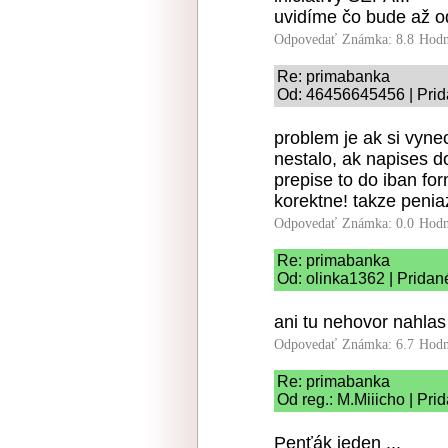
uvidíme čo bude až o
Odpovedať
Známka: 8.8
Hodn
Re: primabanka
Od: 46456645456 | Prid
problem je ak si vynec
nestalo, ak napises d
prepise to do iban fo
korektne! takze peniaz
Odpovedať
Známka: 0.0
Hodn
Re: primabanka
Od: olinka1362 | Pridan
ani tu nehovor nahla
Odpovedať
Známka: 6.7
Hodn
Re: primabanka
Od reg.: M.Miiicho | Pri
Penťák jeden ...