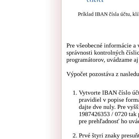
Príklad IBAN čísla účtu, kl
Pre všeobecné informácie a
správnosti kontrolných čísli
programátorov, uvádzame aj 
Výpočet pozostáva z nasledu
Vytvorte IBAN číslo úč
pravidiel v popise form
dajte dve nuly. Pre vyš
1987426353 / 0720 tak
pre prehľadnosť ho uvá
Prvé štyri znaky presuňt