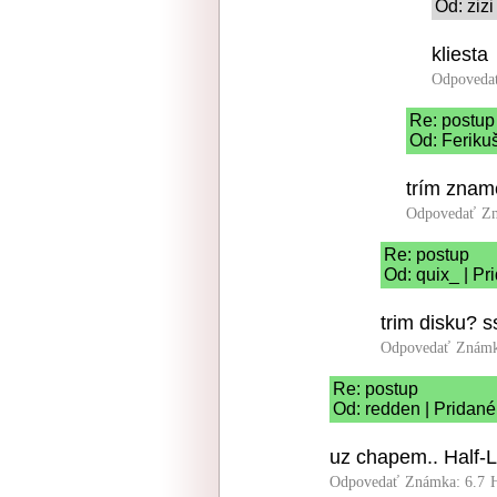
Od: zizi
kliesta
Odpoveda
Re: postup
Od: Feriku
trím zname
Odpovedať
Zn
Re: postup
Od: quix_ | Pr
trim disku? 
Odpovedať
Známk
Re: postup
Od: redden | Pridané
uz chapem.. Half-Li
Odpovedať
Známka: 6.7