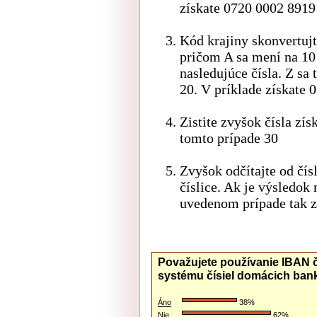
získate 0720 0002 891
Kód krajiny skonvertuj
pričom A sa mení na 10
nasledujúce čísla. Z sa
20. V príklade získate
Zistite zvyšok čísla zí
tomto prípade 30
Zvyšok odčítajte od čís
číslice. Ak je výsledok
uvedenom prípade tak zí
Považujete používanie IBAN č
systému čísiel domácich ban
Áno
38%
Nie
62%