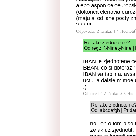
alebo aspon celoeuropsky
(dokonca clenovia euroz
(maju aj odlisne pocty z
??? !!!
Odpovedať
Známka: 4.4
Hodnoti
Re: ake zjednotenie?
Od reg.: K-NinetyNine |
IBAN je zjednotene c
BBAN, co si doteraz ri
IBAN variabilna. avsa
uctu. a dalsie mimoeu
:)
Odpovedať
Známka: 5.5
Hodn
Re: ake zjednotenie
Od: abcdefgh | Prida
no, len o tom pise
ze ak uz zjednotit, 