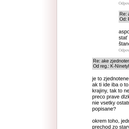
Odpov
Re: 
Od: 
aspo
stať
štan
Odpov
Re: ake zjednote
Od reg.: K-Ninety
je to zjednotene
ak ti ide iba o 
krajiny, tak to 
preco prave dlz
nie vsetky ostat
popisane?
okrem toho, jed
prechod zo star