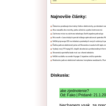
Najnovšie články:
Železnice predávajú dve tretiny lístkov elektronicky, po donútení ce
Alza nasadila dve novinky, jednu užitočnú a jednu kontroverznú
Záchrana misie na záchranu teleskopu Swift úspešne pokračuje
Microsoft v čase drahých pamätí sľubuje optimalizovať spotrebu
NASA pripravuje ISS na inštaláciu posledných nových solárnych p
Ďalšia jadrová elektráreň južne od Slovenska musela kvôli teplu zn
Vydaný nový FFmpeg 9.0, zlepšil akceleráciu profesionálnych form
Slovenská sporiteľňa bude mať cez víkend odstávku
NASA na diaľku na sonde Voyager 2 úspešne znížila spotrebu
Maďarsko jadrovú elektráreň nakoniec kompletne neodstavilo, Ru
Diskusia:
ake zjednotenie?
Od: Fako | Pridané: 21.1.2
Nechapem vsak, ze preco