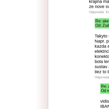
krajina ma
ze nove sv
Odpovedať
Zn
Re: ake
Od: Zial
Takyto 
Napr. p
kazda e
elektri
konekto
bola le
sustav 
tiez to
Odpoveda
Re: 
Od r
vidi
IBA