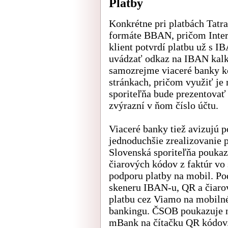
Platby
Konkrétne pri platbách Tatr
formáte BBAN, pričom Inter
klient potvrdí platbu už s 
uvádzať odkaz na IBAN kalku
samozrejme viaceré banky k
stránkach, pričom využiť je
sporiteľňa bude prezentovať 
zvýrazní v ňom číslo účtu.
Viaceré banky tiež avizujú 
jednoduchšie zrealizovanie 
Slovenská sporiteľňa pouka
čiarových kódov z faktúr vo
podporu platby na mobil. P
skeneru IBAN-u, QR a čiaro
platbu cez Viamo na mobilné 
bankingu. ČSOB poukazuje n
mBank na čítačku QR kódov