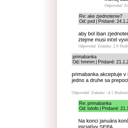
Odpovedať
Zn
Re: ake zjednotenie?
Od: pxd | Pridané: 24.1
aby bol iban zjednote
ztejme musi inťel vyvin
Odpovedať
Známka: 2.0
Hodn
primabanka
Od: hmmm | Pridané: 21.1.
primabanka akceptuje v
jedno a druhe sa prepoci
Odpovedať
Známka: -4.1
Hodnoti
Re: primabanka
Od: lolofo | Pridané: 21
Na konci januára kon
iniciatívy SEPA...