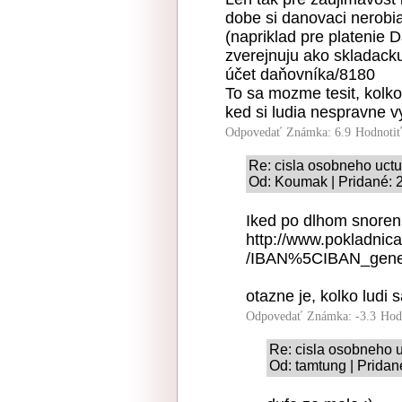
dobe si danovaci nerobia
(napriklad pre platenie
zverejnuju ako skladack
účet daňovníka/8180
To sa mozme tesit, kolko
ked si ludia nespravne v
Odpovedať
Známka: 6.9
Hodnoti
Re: cisla osobneho uct
Od: Koumak | Pridané: 
Iked po dlhom snoreni
http://www.pokladnic
/IBAN%5CIBAN_genera
otazne je, kolko ludi s
Odpovedať
Známka: -3.3
Hod
Re: cisla osobneho 
Od: tamtung | Pridan