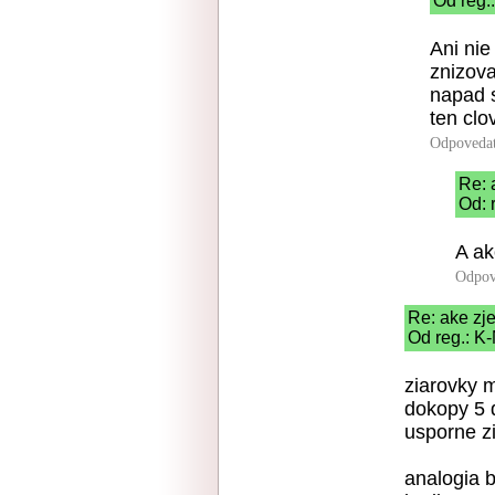
Od reg.
Ani nie
znizov
napad s
ten clo
Odpoveda
Re: 
Od: 
A ak
Odpov
Re: ake zj
Od reg.: K
ziarovky m
dokopy 5 
usporne zi
analogia 