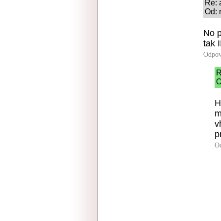
Re: 
Od: r
No p
tak 
Odpov
R
O
H
m
v
p
O