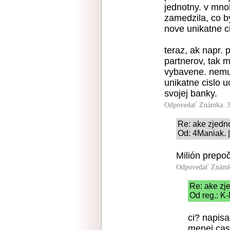
jednotny. v mn
zamedzila, co b
nove unikatne ci
teraz, ak napr. 
partnerov, tak mi
vybavene. nemus
unikatne cislo u
svojej banky.
Odpovedať
Známka: 3
Re: ake zjedn
Od: 4Maniak. 
Milión prepoč
Odpovedať
Známk
Re: ake zj
Od reg.: K
ci? napisa
menej casu