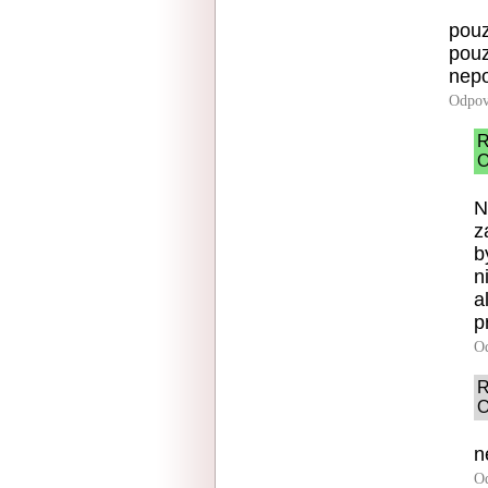
pouz
pouz
nepo
Odpov
R
O
N
z
b
n
a
p
O
R
O
n
O