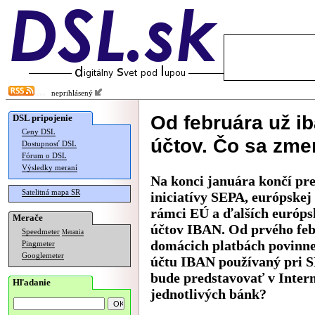
neprihlásený
Od februára už i
DSL pripojenie
Ceny DSL
účtov. Čo sa zme
Dostupnosť DSL
Fórum o DSL
Výsledky meraní
Na konci januára končí pr
Satelitná mapa SR
iniciatívy SEPA, európskej
rámci EÚ a ďalších európs
Merače
účtov IBAN. Od prvého feb
Speedmeter
Merania
domácich platbách povinne
Pingmeter
Googlemeter
účtu IBAN používaný pri S
bude predstavovať v Inter
Hľadanie
jednotlivých bánk?