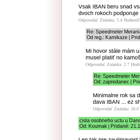
Vsak IBAN beru snad vsad
dvoch rokoch podporuje
Odpovedať
Známka: 5.4
Hodnoti
Re: Speedmeter Merani
Od reg.: Kamikaze | Pri
Mi hovor stále mám u
musel platiť no kamoš
Odpovedať
Známka: 2.7
Hodn
Re: Speedmeter Mer
Od: zapredanec | Pri
Minimalne rok sa d
dava IBAN ... ez shi
Odpovedať
Známka: 10.0
cisla osobneho uctu u Dan
Od: Koumak | Pridané: 21.
Len tak pre zaujimavost 