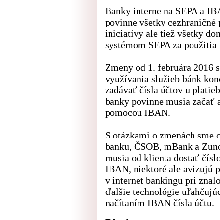
Banky interne na SEPA a IBA
povinne všetky cezhraničné 
iniciatívy ale tiež všetky 
systémom SEPA za použitia 
Zmeny od 1. februára 2016 s
využívania služieb bánk kon
zadávať čísla účtov u plati
banky povinne musia začať a
pomocou IBAN.
S otázkami o zmenách sme os
banku, ČSOB, mBank a Zuno.
musia od klienta dostať čísl
IBAN, niektoré ale avizujú 
v internet bankingu pri znalo
ďalšie technológie uľahčujú
načítaním IBAN čísla účtu.