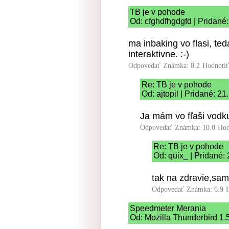
TB je v pohode
Od: cfghdfhgdgfd | Pridané
ma inbaking vo flasi, ted
interaktivne. :-)
Odpovedať
Známka: 8.2
Hodnoti
Re: TB je v pohode
Od: ajtopil | Pridané: 2
Ja mám vo fľaši vodku
Odpovedať
Známka: 10.0
Hod
Re: TB je v pohode
Od: quix_ | Pridané:
tak na zdravie,sa
Odpovedať
Známka: 6.9
Speedmeter Merania
Od: Mozilla Thunderbird 1.5