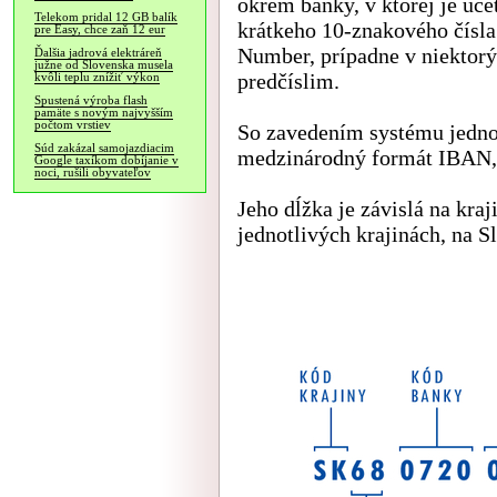
okrem banky, v ktorej je úče
Telekom pridal 12 GB balík
krátkeho 10-znakového čís
pre Easy, chce zaň 12 eur
Number, prípadne v niektorý
Ďalšia jadrová elektráreň
južne od Slovenska musela
predčíslim.
kvôli teplu znížiť výkon
Spustená výroba flash
pamäte s novým najvyšším
počtom vrstiev
So zavedením systému jednot
Súd zakázal samojazdiacim
medzinárodný formát IBAN, 
Google taxíkom dobíjanie v
noci, rušili obyvateľov
Jeho dĺžka je závislá na kraj
jednotlivých krajinách, na 