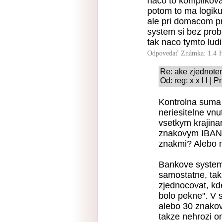
naco to komplikova
potom to ma logiku
ale pri domacom pr
system si bez prob
tak naco tymto ludi
Odpovedať
Známka: 1.4
Re: ake zjednote
Od: reg: x x l l |
Kontrolna suma 
neriesitelne vnu
vsetkym krajina
znakovym IBANo
znakmi? Alebo 
Bankove systemy
samostatne, tak 
zjednocovat, kde
bolo pekne". V 
alebo 30 znakov
takze nehrozi om