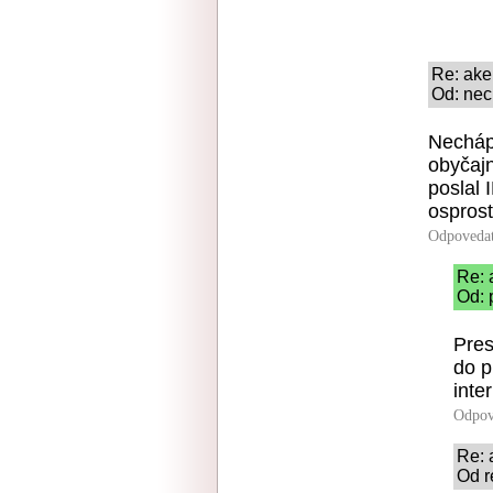
Re: ake
Od: nec
Necháp
obyčajn
poslal 
osprosť
Odpoveda
Re: 
Od: 
Pres
do p
inte
Odpov
Re: 
Od r