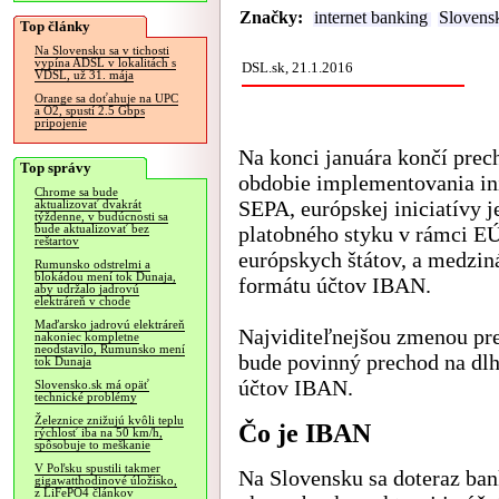
Značky:
internet banking
Slovens
Top články
Na Slovensku sa v tichosti
vypína ADSL v lokalitách s
DSL.sk, 21.1.2016
VDSL, už 31. mája
Orange sa doťahuje na UPC
a O2, spustí 2.5 Gbps
pripojenie
Na konci januára končí prec
Top správy
obdobie implementovania in
Chrome sa bude
SEPA, európskej iniciatívy 
aktualizovať dvakrát
týždenne, v budúcnosti sa
platobného styku v rámci EÚ
bude aktualizovať bez
reštartov
európskych štátov, a medzi
Rumunsko odstrelmi a
blokádou mení tok Dunaja,
formátu účtov IBAN.
aby udržalo jadrovú
elektráreň v chode
Maďarsko jadrovú elektráreň
Najviditeľnejšou zmenou pr
nakoniec kompletne
neodstavilo, Rumunsko mení
bude povinný prechod na dlh
tok Dunaja
účtov IBAN.
Slovensko.sk má opäť
technické problémy
Železnice znižujú kvôli teplu
Čo je IBAN
rýchlosť iba na 50 km/h,
spôsobuje to meškanie
V Poľsku spustili takmer
Na Slovensku sa doteraz ban
gigawatthodinové úložisko,
z LiFePO4 článkov