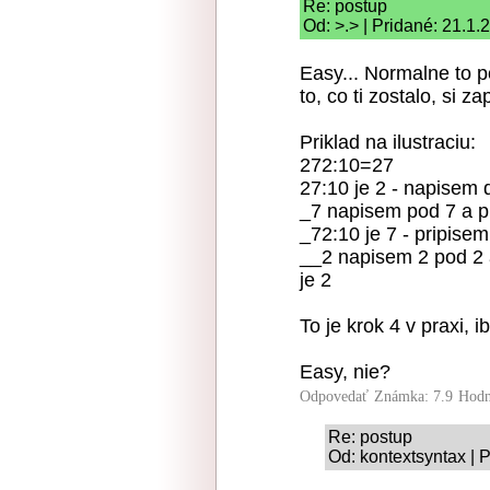
Re: postup
Od: >.> | Pridané: 21.1.
Easy... Normalne to po
to, co ti zostalo, si z
Priklad na ilustraciu:
272:10=27
27:10 je 2 - napisem 
_7 napisem pod 7 a pr
_72:10 je 7 - pripisem
__2 napisem 2 pod 2 a
je 2
To je krok 4 v praxi, i
Easy, nie?
Odpovedať
Známka: 7.9
Hodn
Re: postup
Od: kontextsyntax | 