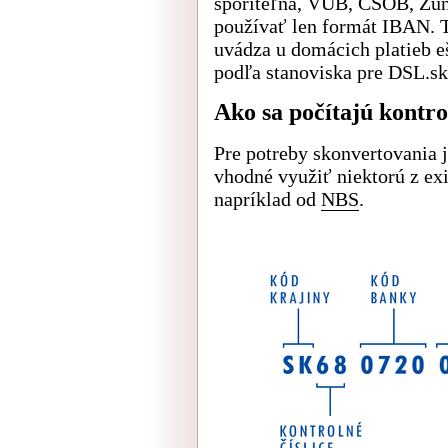
sporiteľňa, VÚB, ČSOB, Zun
používať len formát IBAN. T
uvádza u domácich platieb e
podľa stanoviska pre DSL.sk
Ako sa počítajú kontro
Pre potreby skonvertovania 
vhodné využiť niektorú z ex
napríklad od
NBS
.