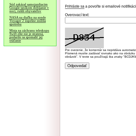
Súd zakázal samojazdiacim
Prihláste sa
a povoľte si emailové notifiká
Google taxíkom dobíjanie v
noci, rušili obyvateľov
Overovací text:
NASA na diaľku na sonde
Voyager 2 úspešne znížila
spotrebu
Misia na záchranu teleskopu
Swift ešte nie je stratená,
podarilo sa spomaliť jej
otáčanie
Pre overenie, že komentár sa nepridáva automatizov
Písmená musíte zadávať rovnako ako na obrázku veľk
obrázok". V texte sa používajú iba znaky "BC