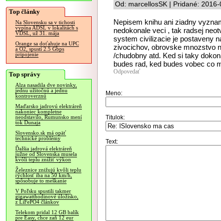
Od: marcellosSK | Pridané: 2016-
Top články
Nepisem knihu ani ziadny vyznamn
Na Slovensku sa v tichosti
vypína ADSL v lokalitách s
nedokonale veci , tak radsej neotv
VDSL, už 31. mája
system civilizacie je postaveny 
Orange sa doťahuje na UPC
zivocichov, obrovske mnozstvo 
a O2, spustí 2.5 Gbps
/chudobny atd. Ked si taky dokon
pripojenie
budes rad, ked budes vobec co ma
Odpovedať
Top správy
Alza nasadila dve novinky,
jednu užitočnú a jednu
Meno:
kontroverznú
Maďarsko jadrovú elektráreň
nakoniec kompletne
Titulok:
neodstavilo, Rumunsko mení
tok Dunaja
Slovensko.sk má opäť
technické problémy
Text:
Ďalšia jadrová elektráreň
južne od Slovenska musela
kvôli teplu znížiť výkon
Železnice znižujú kvôli teplu
rýchlosť iba na 50 km/h,
spôsobuje to meškanie
V Poľsku spustili takmer
gigawatthodinové úložisko,
z LiFePO4 článkov
Telekom pridal 12 GB balík
pre Easy, chce zaň 12 eur