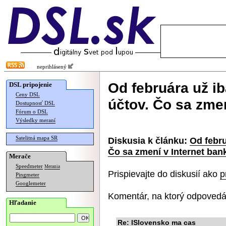
neprihlásený
Od februára už i
DSL pripojenie
Ceny DSL
účtov. Čo sa zme
Dostupnosť DSL
Fórum o DSL
Výsledky meraní
Satelitná mapa SR
Diskusia k článku:
Od febru
Čo sa zmení v Internet ban
Merače
Speedmeter
Merania
Prispievajte do diskusií ako
p
Pingmeter
Googlemeter
Komentár, na ktorý odpovedá
Hľadanie
Re: lSlovensko ma cas