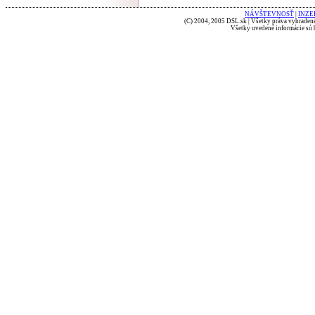
NÁVŠTEVNOSŤ
|
INZE
(C) 2004, 2005 DSL.sk | Všetky práva vyhradené
Všetky uvedené informácie sú b