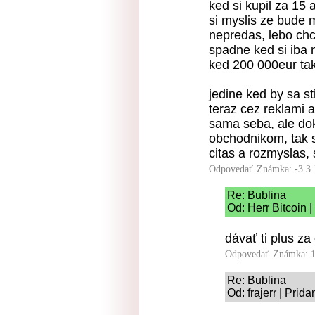
ked si kupil za 15
si myslis ze bude 
nepredas, lebo chc
spadne ked si iba n
ked 200 000eur tak s
jedine ked by sa s
teraz cez reklami 
sama seba, ale dok
obchodnikom, tak s
citas a rozmyslas, s
Odpovedať
Známka: -3.3
Re: Bublina
Od: Herr Bitcoin 
dávať ti plus za
Odpovedať
Známka: 1
Re: Bublina
Od: frajerr | Prid