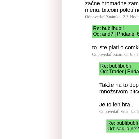
začne hromadne zamie
menu, bitcoin poletí n
Odpovedať
Známka: 2.3
Hodn
Re: bublibubli
Od: and? | Pridané: 
to iste plati o com
Odpovedať
Známka: 6.7
Re: bublibubli
Od: Trader | Prid
Takže na to dop
množstvom bitco
Je to len hra..
Odpovedať
Známka: 5
Re: bublibubli
Od: sak ja ne?