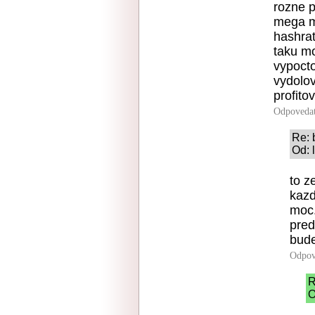
rozne p
mega m
hashrat
taku mo
vypocto
vydolov
profitov
Odpoveda
Re: 
Od: 
to z
kazd
moc
pred
bude
Odpov
R
O