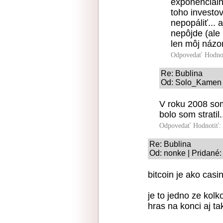
exponenciálne
toho investov
nepopáliť... 
nepôjde (ale 
len môj názor
Odpovedať
Hodno
Re: Bublina
Od: Solo_Kamen |
V roku 2008 so
bolo som stratil.
Odpovedať
Hodnotiť:
Re: Bublina
Od: nonke | Pridané:
bitcoin je ako casi
je to jedno ze kolk
hras na konci aj ta