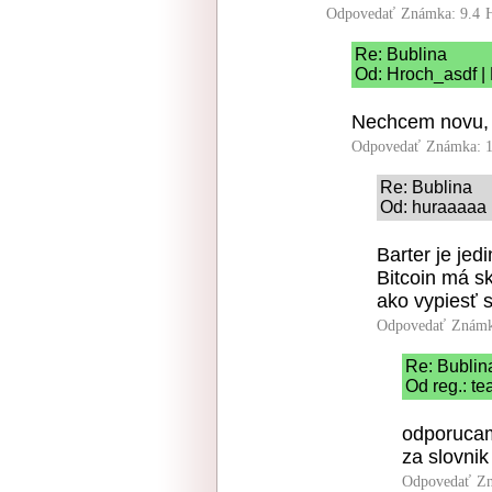
Odpovedať
Známka: 9.4
Re: Bublina
Od: Hroch_asdf | 
Nechcem novu, s
Odpovedať
Známka: 1
Re: Bublina
Od: huraaaaa 
Barter je jedi
Bitcoin má s
ako vypiesť 
Odpovedať
Známk
Re: Bublin
Od reg.: te
odporucam
za slovni
Odpovedať
Zn