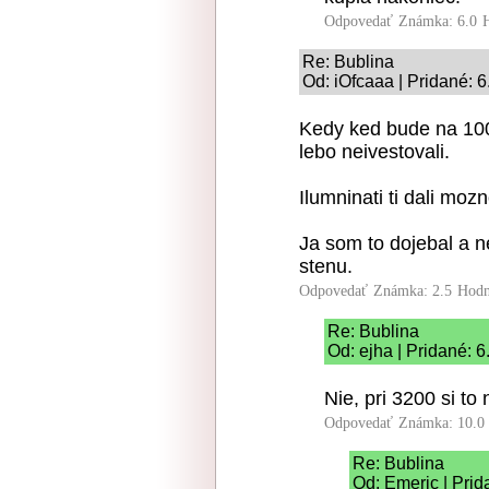
Odpovedať
Známka: 6.0
Re: Bublina
Od: iOfcaaa | Pridané: 
Kedy ked bude na 100
lebo neivestovali.
Ilumninati ti dali moz
Ja som to dojebal a n
stenu.
Odpovedať
Známka: 2.5
Hodn
Re: Bublina
Od: ejha | Pridané: 
Nie, pri 3200 si to 
Odpovedať
Známka: 10.0
Re: Bublina
Od: Emeric | Prid