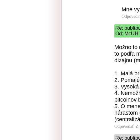
Mne vy
Odpoveda
Re: bublibu
Od: McUH |
Možno to n
to podľa m
dizajnu (m
1. Malá pr
2. Pomalé
3. Vysoká
4. Nemožno
bitcoinov
5. O mene 
nárastom o
(centraliz
Odpovedať
Zn
Re: bublibu