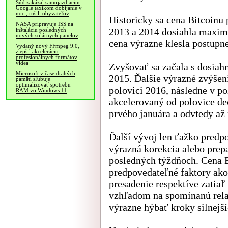
Súd zakázal samojazdiacim
Google taxíkom dobíjanie v
noci, rušili obyvateľov
Historicky sa cena Bitcoinu
NASA pripravuje ISS na
2013 a 2014 dosiahla maximu
inštaláciu posledných
nových solárnych panelov
cena výrazne klesla postupne
Vydaný nový FFmpeg 9.0,
zlepšil akceleráciu
profesionálnych formátov
videa
Zvyšovať sa začala s dosiah
Microsoft v čase drahých
2015. Ďalšie výrazné zvýšen
pamätí sľubuje
optimalizovať spotrebu
polovici 2016, následne v po
RAM vo Windows 11
akcelerovaný od polovice dec
prvého januára a odvtedy až 
Ďalší vývoj len ťažko predp
výrazná korekcia alebo prep
posledných týždňoch. Cena B
predpovedateľné faktory ako
presadenie respektíve zatia
vzhľadom na spomínanú relat
výrazne hýbať kroky silnejší