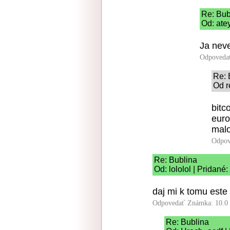
Re: Bub
Od: ate
Ja neve
Odpoveda
Re: 
Od r
bitc
euro
malo
Odpov
Re: Bublina
Od: lololol | Pridané
daj mi k tomu este
Odpovedať
Známka: 10.0
Re: Bublina