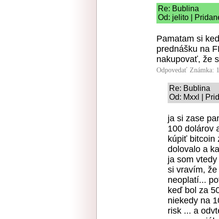
Re: Bublina
Od: jelito | Prida
Pamatam si keď 
prednášku na FE
nakupovať, že sa
Odpovedať
Známka: 1
Re: Bublina
Od: Mxxl | Pri
ja si zase p
100 dolárov a
kúpiť bitcoin 
dolovalo a ka
ja som vtedy
si vravím, že
neoplatí... 
keď bol za 5
niekedy na 10
risk ... a od