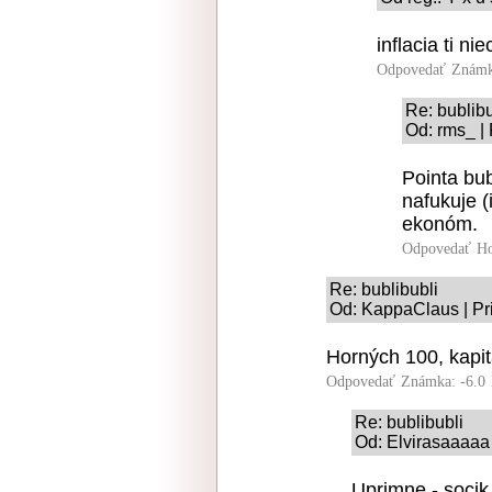
inflacia ti ni
Odpovedať
Známk
Re: bublibu
Od: rms_ |
Pointa bub
nafukuje (
ekonóm.
Odpovedať
Ho
Re: bublibubli
Od: KappaClaus | Pr
Horných 100, kapit
Odpovedať
Známka: -6.0
Re: bublibubli
Od: Elvirasaaaaa 
Uprimne - soci