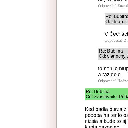
Odpovedať
Známk
Re: Bublin
Od: hrabať
V Čechách 
Odpovedať
Zn
Re: Bublina
Od: vianocny t
to neni o hlu
a raz dole.
Odpovedať
Hodno
Re: Bublina
Od: zvastovnik | Pri
Ked padla burza z 
podoba na tento os
nizsia a bude to aj 
kupia nakoniec.