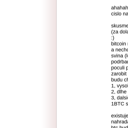
ahahaha
cislo n
skusme 
(za dol
:)
bitcoin
a nechc
svina (
podrban
poculi 
zarobit
budu ch
1, vyso
2, dlhe
3, dals
1BTC st
existuj
nahrad
btc bud