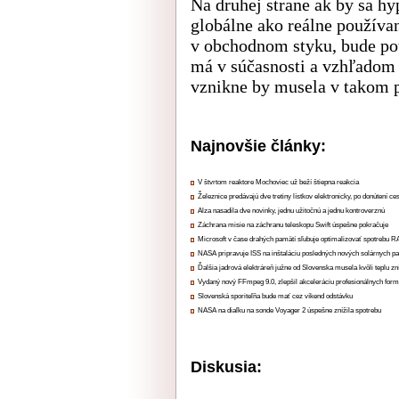
Na druhej strane ak by sa hy
globálne ako reálne použív
v obchodnom styku, bude pot
má v súčasnosti a vzhľadom
vznikne by musela v takom p
Najnovšie články:
V štvrtom reaktore Mochoviec už beží štiepna reakcia
Železnice predávajú dve tretiny lístkov elektronicky, po donútení ce
Alza nasadila dve novinky, jednu užitočnú a jednu kontroverznú
Záchrana misie na záchranu teleskopu Swift úspešne pokračuje
Microsoft v čase drahých pamätí sľubuje optimalizovať spotrebu
NASA pripravuje ISS na inštaláciu posledných nových solárnych p
Ďalšia jadrová elektráreň južne od Slovenska musela kvôli teplu zn
Vydaný nový FFmpeg 9.0, zlepšil akceleráciu profesionálnych form
Slovenská sporiteľňa bude mať cez víkend odstávku
NASA na diaľku na sonde Voyager 2 úspešne znížila spotrebu
Diskusia: