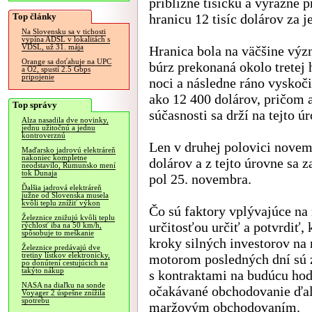
približne tisícku a výrazne 
Top články
hranicu 12 tisíc dolárov za 
Na Slovensku sa v tichosti
vypína ADSL v lokalitách s
VDSL, už 31. mája
Hranica bola na väčšine vý
Orange sa doťahuje na UPC
búrz prekonaná okolo tretej 
a O2, spustí 2.5 Gbps
pripojenie
noci a následne ráno vyskoči
ako 12 400 dolárov, pričom a
Top správy
súčasnosti sa drží na tejto úr
Alza nasadila dve novinky,
jednu užitočnú a jednu
kontroverznú
Len v druhej polovici novem
Maďarsko jadrovú elektráreň
nakoniec kompletne
dolárov a z tejto úrovne sa 
neodstavilo, Rumunsko mení
tok Dunaja
pol 25. novembra.
Ďalšia jadrová elektráreň
južne od Slovenska musela
kvôli teplu znížiť výkon
Čo sú faktory vplývajúce na
Železnice znižujú kvôli teplu
určitosťou určiť a potvrdiť
rýchlosť iba na 50 km/h,
spôsobuje to meškanie
kroky silných investorov na
Železnice predávajú dve
tretiny lístkov elektronicky,
motorom posledných dní sú 
po donútení cestujúcich na
takýto nákup
s kontraktami na budúcu hod
NASA na diaľku na sonde
očakávané obchodovanie ďalš
Voyager 2 úspešne znížila
spotrebu
maržovým obchodovaním.