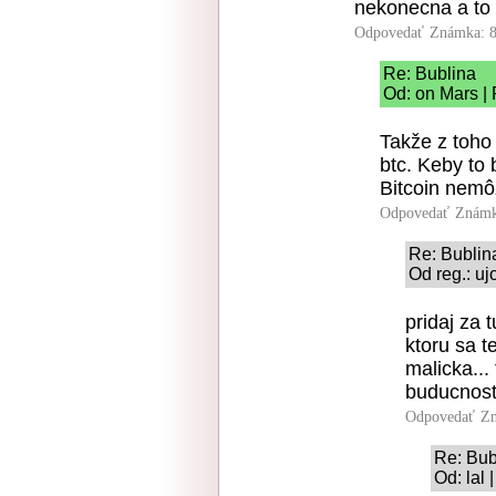
nekonecna a to 
Odpovedať
Známka: 8
Re: Bublina
Od: on Mars |
Takže z toho
btc. Keby to 
Bitcoin nemô
Odpovedať
Známk
Re: Bublin
Od reg.: uj
pridaj za 
ktoru sa t
malicka...
buducnosti
Odpovedať
Zn
Re: Bub
Od: lal 