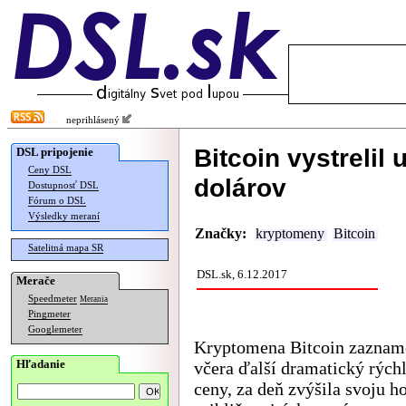
neprihlásený
Bitcoin vystrelil
DSL pripojenie
Ceny DSL
dolárov
Dostupnosť DSL
Fórum o DSL
Výsledky meraní
Značky:
kryptomeny
Bitcoin
Satelitná mapa SR
DSL.sk, 6.12.2017
Merače
Speedmeter
Merania
Pingmeter
Googlemeter
Kryptomena Bitcoin zaznam
Hľadanie
včera ďalší dramatický rýchl
ceny, za deň zvýšila svoju h