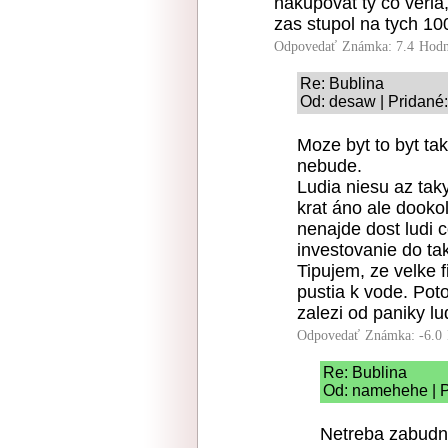
nakupovat ty co veria,
zas stupol na tych 100
Odpovedať
Známka: 7.4
Hodn
Re: Bublina
Od: desaw | Pridané
Moze byt to byt ta
nebude.
Ludia niesu az tak
krat áno ale dooko
nenajde dost ludi 
investovanie do tak
Tipujem, ze velke 
pustia k vode. Pot
zalezi od paniky lud
Odpovedať
Známka: -6.0
Re: Bublina
Od: namehehe | P
Netreba zabudnu