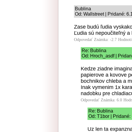
Bublina
Od: Wallstreet | Pridané: 6
Zase budú ľudia vyskako
Ľudia sú nepoučiteľný a 
Odpovedať
Známka: -2.7
Hodnoti
Re: Bublina
Od: Hroch_asdf | Pridan
Kedze ziadne imagina
papierove a kovove p
bochnikov chleba a mr
Inak vymenim 1x kara
nadobku pre chladiacu
Odpovedať
Známka: 6.0
Hodn
Re: Bublina
Od: T1bor | Pridané:
Uz len ta expanzn