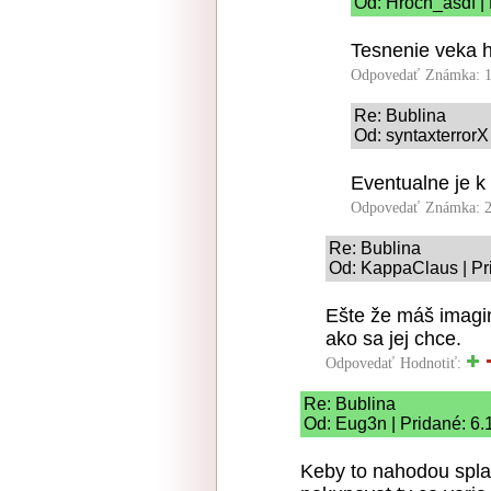
Od: Hroch_asdf |
Tesnenie veka h
Odpovedať
Známka: 1
Re: Bublina
Od: syntaxterrorX
Eventualne je k
Odpovedať
Známka: 2
Re: Bublina
Od: KappaClaus | Pr
Ešte že máš imagin
ako sa jej chce.
Odpovedať
Hodnotiť:
Re: Bublina
Od: Eug3n | Pridané: 6.
Keby to nahodou spla