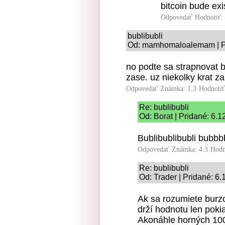
bitcoin bude exi
Odpovedať
Hodnotiť:
bublibubli
Od: mamhomaloalemam | Pr
no podte sa strapnovat bu
zase. uz niekolky krat z
Odpovedať
Známka: 1.3
Hodnoti
Re: bublibubli
Od: Borat | Pridané: 6.1
Bublibublibubli bubb
Odpovedať
Známka: 4.3
Hodn
Re: bublibubli
Od: Trader | Pridané: 6
Ak sa rozumiete burzo
drží hodnotu len pokia
Akonáhle horných 100