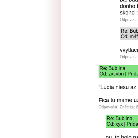
donho b
skonci 
Odpoveda
Re: Bub
Od: m4f
vvytlac
Odpoveda
Re: Bublina
Od: zxcvbn | Prid
"Ludia niesu az
Fica tu mame uz
Odpovedať
Známka: 8
Re: Bublina
Od: xyx | Prid
ou, to bolo n