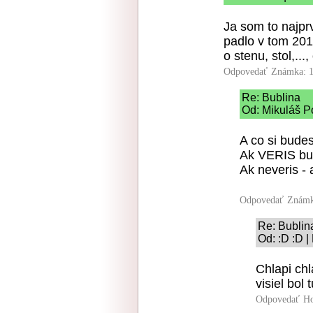
Ja som to najprv
padlo v tom 201
o stenu, stol,...,
Odpovedať
Známka: 1
Re: Bublina
Od: Mikuláš Po
A co si bude
Ak VERIS bud
Ak neveris - a
Odpovedať
Známk
Re: Bublin
Od: :D :D |
Chlapi chl
visiel bol
Odpovedať
Ho