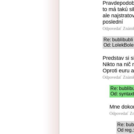
Pravdepodobn
to má takú si
ale najstrato
poslední
Odpovedať
Známk
Re: bublibubli
Od: LolekBoler
Predstav si s
Nikto na nič n
Oproti euru 
Odpovedať
Známk
Re: bublibu
Od: syntax
Mne dokon
Odpovedať
Zn
Re: bub
Od reg.