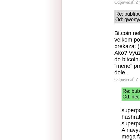
Odpovedať
Zn
Re: bublibu
Od: qwerty/
Bitcoin ne
velkom po
prekazat (
Ako? Vyuzi
do bitcoin
"mene" pr
dole...
Odpovedať
Zn
Re: bub
Od: nec
superpo
hashrat
superpo
A navys
mega f