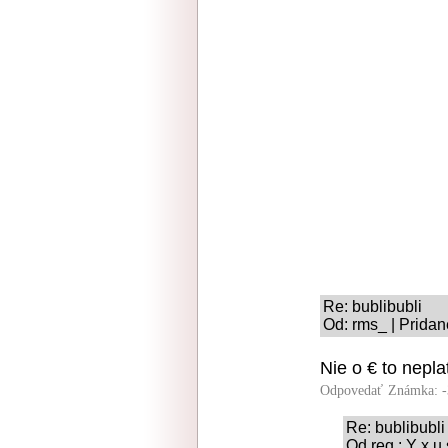
Re: bublibubli
Od: rms_ | Pridan
Nie o € to nepla
Odpovedať
Známka: -
Re: bublibubli
Od reg.: Y x u