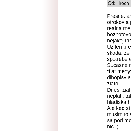
Od: Hroch_
Presne, a
otrokov a 
realna me
bezhotovos
nejakej ins
Uz len pr
skoda, ze 
spotrebe e
Sucasne m
"fiat meny
dlhopisy 
zlato.
Dnes, zia
neplati, t
hladiska 
Ale ked si
musim to 
sa pod mo
nic :).