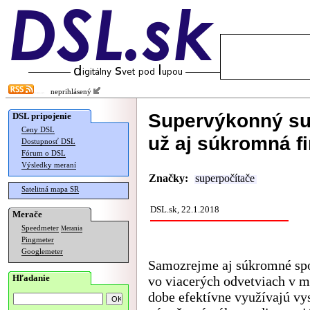
neprihlásený
Supervýkonný sup
DSL pripojenie
Ceny DSL
už aj súkromná f
Dostupnosť DSL
Fórum o DSL
Výsledky meraní
Značky:
superpočítače
Satelitná mapa SR
DSL.sk, 22.1.2018
Merače
Speedmeter
Merania
Pingmeter
Googlemeter
Samozrejme aj súkromné spo
Hľadanie
vo viacerých odvetviach v 
dobe efektívne využívajú vy