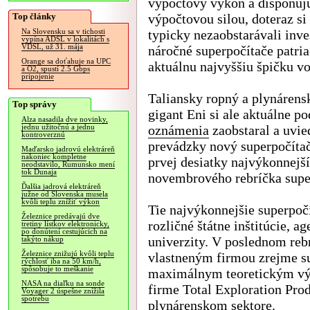
výpočtový výkon a disponuj
Top články
výpočtovou silou, doteraz si 
typicky nezaobstarávali inve
Na Slovensku sa v tichosti
vypína ADSL v lokalitách s
VDSL, už 31. mája
náročné superpočítače patri
Orange sa doťahuje na UPC
aktuálnu najvyššiu špičku v
a O2, spustí 2.5 Gbps
pripojenie
Taliansky ropný a plynárens
Top správy
gigant Eni si ale aktuálne p
Alza nasadila dve novinky,
oznámenia
zaobstaral a uvie
jednu užitočnú a jednu
kontroverznú
prevádzky nový superpočítač
Maďarsko jadrovú elektráreň
nakoniec kompletne
prvej desiatky najvýkonnejš
neodstavilo, Rumunsko mení
tok Dunaja
novembrového rebríčka supe
Ďalšia jadrová elektráreň
južne od Slovenska musela
kvôli teplu znížiť výkon
Tie najvýkonnejšie superpočí
Železnice predávajú dve
rozličné štátne inštitúcie, 
tretiny lístkov elektronicky,
po donútení cestujúcich na
univerzity. V poslednom re
takýto nákup
Železnice znižujú kvôli teplu
vlastneným firmou zrejme su
rýchlosť iba na 50 km/h,
spôsobuje to meškanie
maximálnym teoretickým výk
NASA na diaľku na sonde
firme Total Exploration Pro
Voyager 2 úspešne znížila
spotrebu
plynárenskom sektore.