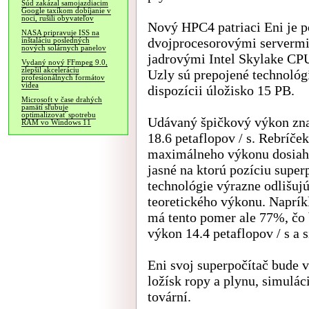
Súd zakázal samojazdiacim
Google taxíkom dobíjanie v
noci, rušili obyvateľov
Nový HPC4 patriaci Eni je 
NASA pripravuje ISS na
dvojprocesorovými serverm
inštaláciu posledných
nových solárnych panelov
jadrovými Intel Skylake CPU
Vydaný nový FFmpeg 9.0,
zlepšil akceleráciu
Uzly sú prepojené technológ
profesionálnych formátov
videa
dispozícii úložisko 15 PB.
Microsoft v čase drahých
pamätí sľubuje
optimalizovať spotrebu
Udávaný špičkový výkon zna
RAM vo Windows 11
18.6 petaflopov / s. Rebríč
maximálneho výkonu dosiahn
jasné na ktorú pozíciu super
technológie výrazne odlišu
teoretického výkonu. Naprík
má tento pomer ale 77%, čo
výkon 14.4 petaflopov / s a 
Eni svoj superpočítač bude 
ložísk ropy a plynu, simulác
tovární.