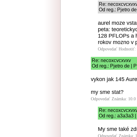
Re: necoxcvcxvx
Od reg.: Pjetro d
aurel moze vsta
peta: teoretick
128 PFLOPs a h
rokov mozno v pr
Odpovedať
Hodnotiť:
Re: necoxcvcxvxv
Od reg.: Pjetro de | 
vykon jak 145 Aur
my sme stat?
Odpovedať
Známka: 10.0
Re: necoxcvcxvx
Od reg.: a3a3a3 |
My sme také zd
Odpovedať
Známka: 1