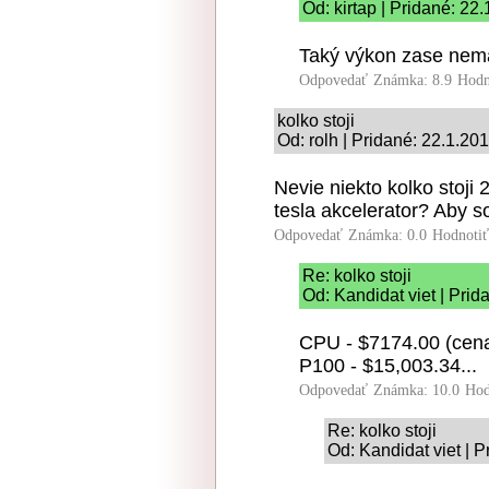
Od: kirtap | Pridané: 22
Taký výkon zase nem
Odpovedať
Známka: 8.9
Hodn
kolko stoji
Od: rolh | Pridané: 22.1.20
Nevie niekto kolko stoji
tesla akcelerator? Aby s
Odpovedať
Známka: 0.0
Hodnoti
Re: kolko stoji
Od: Kandidat viet | Prid
CPU - $7174.00 (cena 
P100 - $15,003.34...
Odpovedať
Známka: 10.0
Hod
Re: kolko stoji
Od: Kandidat viet | 