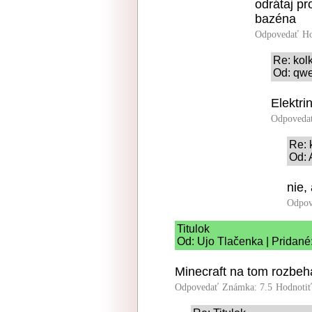
odrátaj pr
bazéna
Odpovedať
Ho
Re: kolk
Od: qwe
Elektri
Odpoveda
Re: 
Od: 
nie,
Odpov
Titulok
Od: Ujo Tlačenka | Pridané
Minecraft na tom rozbeh
Odpovedať
Známka: 7.5
Hodnoti