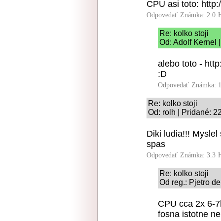
CPU asi toto: http:
Odpovedať
Známka: 2.0
Re: kolko stoji
Od: Adolf Kernel 
alebo toto - htt
:D
Odpovedať
Známka: 1
Re: kolko stoji
Od: rolh | Pridané: 
Diki ludia!!! Mysl
spas
Odpovedať
Známka: 3.3
Re: kolko stoji
Od reg.: Pjetro d
CPU cca 2x 6-7k
fosna istotne n