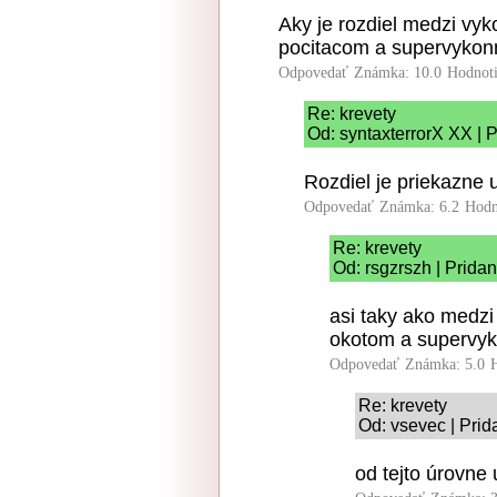
Aky je rozdiel medzi v
pocitacom a supervyko
Odpovedať
Známka: 10.0
Hodnot
Re: krevety
Od: syntaxterrorX XX | 
Rozdiel je priekazne 
Odpovedať
Známka: 6.2
Hodn
Re: krevety
Od: rsgzrszh | Prida
asi taky ako medz
okotom a supervy
Odpovedať
Známka: 5.0
Re: krevety
Od: vsevec | Prid
od tejto úrovne 