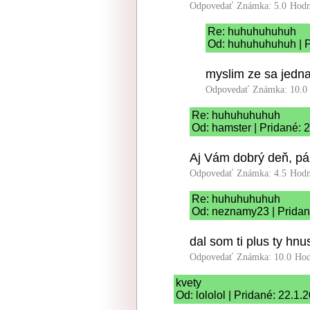
Odpovedať
Známka: 5.0
Hodn
Re: huhuhuhuhuh
Od: huhuhuhuhuh | P
myslim ze sa jedna
Odpovedať
Známka: 10.0
Re: huhuhuhuhuh
Od: hamster | Pridané: 
Aj Vám dobrý deň, pá
Odpovedať
Známka: 4.5
Hodn
Re: huhuhuhuhuh
Od: neznamy23 | Pridan
dal som ti plus ty hnu
Odpovedať
Známka: 10.0
Hod
kvety
Od: lololol | Pridané: 22.1.