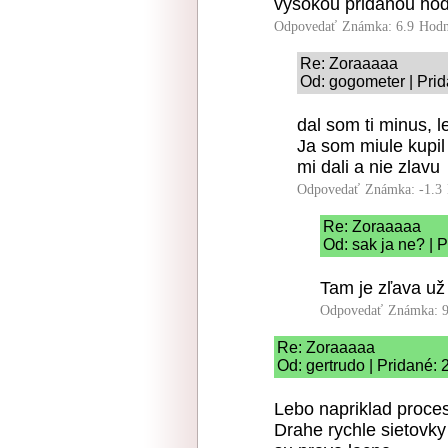
vysokou pridanou hod
Odpovedať
Známka: 6.9
Hodn
Re: Zoraaaaa
Od: gogometer | Prid
dal som ti minus, 
Ja som miule kupil
mi dali a nie zlavu
Odpovedať
Známka: -1.3
Re: Zoraaaaa
Od: sak ja ne? | 
Tam je zľava už
Odpovedať
Známka: 9
Re: Zoraaaaa
Od: gertrudo | Pridané:
Lebo napriklad proces
Drahe rychle sietovky 