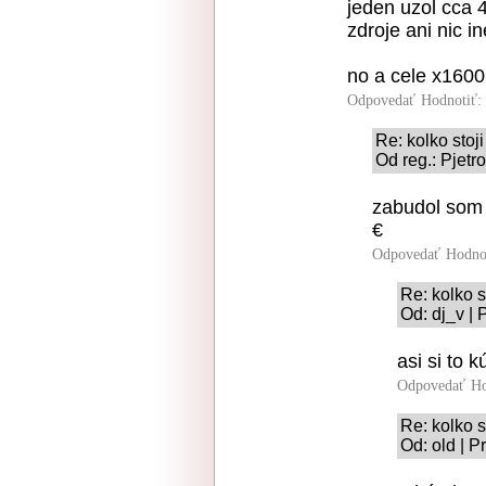
jeden uzol cca 
zdroje ani nic i
no a cele x1600
Odpovedať
Hodnotiť:
Re: kolko stoji
Od reg.: Pjetr
zabudol som 
€
Odpovedať
Hodno
Re: kolko s
Od: dj_v | 
asi si to 
Odpovedať
Ho
Re: kolko s
Od: old | P