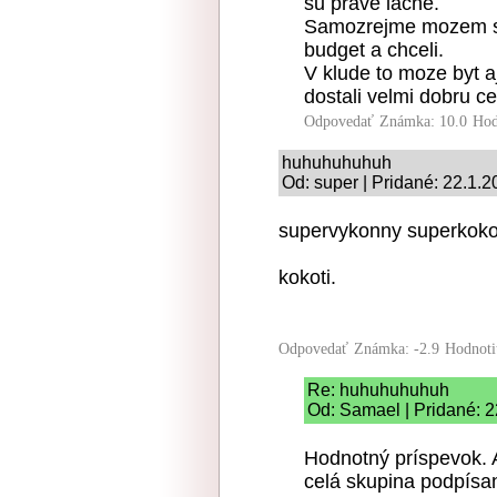
su prave lacne.
Samozrejme mozem sa m
budget a chceli.
V klude to moze byt aj
dostali velmi dobru c
Odpovedať
Známka: 10.0
Hod
huhuhuhuhuh
Od: super | Pridané: 22.1.
supervykonny superkoko
kokoti.
Odpovedať
Známka: -2.9
Hodnoti
Re: huhuhuhuhuh
Od: Samael | Pridané: 2
Hodnotný príspevok. 
celá skupina podpísa