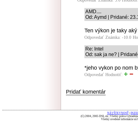
Odpovedať
Známka: 5.0
Hodnoti
AMD....
Od: Aymd | Pridané: 23.
Ten výkon je taky ak
Odpovedať
Známka: -10.0
Ho
Re: Intel
Od: sak ja ne? | Pridané
*jeho vykon po nom b
Odpovedať
Hodnotiť:
Pridať komentár
NÁVŠTEVNOSŤ
|
INZE
(C) 2004, 2005 DSL.sk | Všetky práva vyhradené
Všetky uvedené informácie sú b