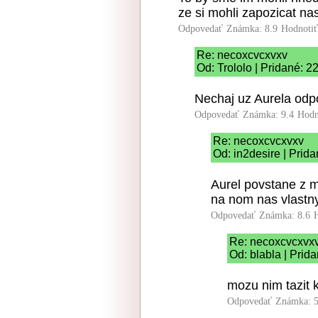
ze si mohli zapozicat na
Odpovedať
Známka: 8.9
Hodnoti
Re: necoxcvcxvxv
Od: Trololo | Pridané: 2
Nechaj uz Aurela odpoc
Odpovedať
Známka: 9.4
Hodn
Re: necoxcvcxvxv
Od: in2desire | Prid
Aurel povstane z m
na nom nas vlast
Odpovedať
Známka: 8.6
Re: necoxcvcxvx
Od: blabla | Prid
mozu nim tazit
Odpovedať
Známka: 5