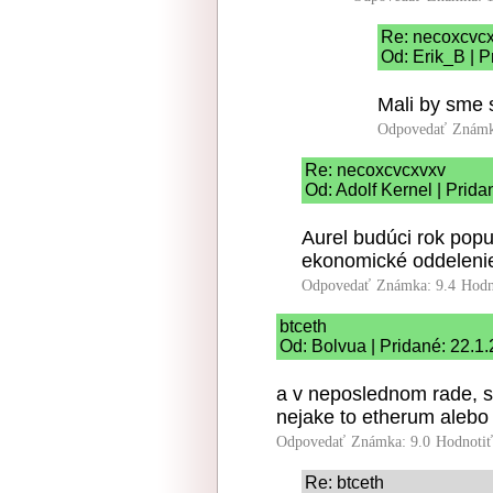
Re: necoxcvc
Od: Erik_B | P
Mali by sme s
Odpovedať
Známk
Re: necoxcvcxvxv
Od: Adolf Kernel | Prid
Aurel budúci rok pop
ekonomické oddelenie
Odpovedať
Známka: 9.4
Hodn
btceth
Od: Bolvua | Pridané: 22.1
a v neposlednom rade, s
nejake to etherum alebo b
Odpovedať
Známka: 9.0
Hodnoti
Re: btceth