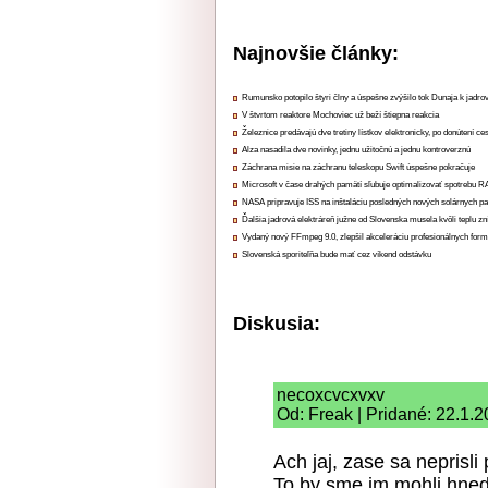
Najnovšie články:
Rumunsko potopilo štyri člny a úspešne zvýšilo tok Dunaja k jadrov
V štvrtom reaktore Mochoviec už beží štiepna reakcia
Železnice predávajú dve tretiny lístkov elektronicky, po donútení ce
Alza nasadila dve novinky, jednu užitočnú a jednu kontroverznú
Záchrana misie na záchranu teleskopu Swift úspešne pokračuje
Microsoft v čase drahých pamätí sľubuje optimalizovať spotrebu
NASA pripravuje ISS na inštaláciu posledných nových solárnych p
Ďalšia jadrová elektráreň južne od Slovenska musela kvôli teplu zn
Vydaný nový FFmpeg 9.0, zlepšil akceleráciu profesionálnych form
Slovenská sporiteľňa bude mať cez víkend odstávku
Diskusia:
necoxcvcxvxv
Od: Freak | Pridané: 22.1.
Ach jaj, zase sa neprisli
To by sme im mohli hned