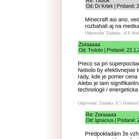
Re: Titulok
Od: Dr Krtek | Pridané:
Minecraft asi ano, ved
rozbahali aj na mediu
Odpovedať
Známka: -0.8
Hod
Zoraaaaa
Od: Trololo | Pridané: 22.1
Preco sa pri superpocit
Nebolo by efektivnejsie 
rady, kde je pomer cena 
Alebo je tam signifikant
technologii / energetick
Odpovedať
Známka: 8.5
Hodnoti
Re: Zoraaaaa
Od: Ignacius | Pridané:
Predpokladám že vzhľ