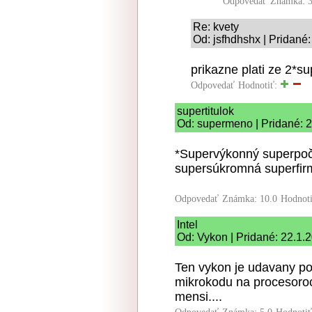
Odpovedať
Známka: 3
Re: kvety
Od: jsfhdhshx | Pridané
prikazne plati ze 2*s
Odpovedať
Hodnotiť:
supertitulok
Od: supermeno | Pridané: 
*Supervýkonný superpočí
supersúkromná superfir
Odpovedať
Známka: 10.0
Hodnot
Intel
Od: Vykon | Pridané: 22.1.
Ten vykon je udavany po
mikrokodu na procesoroc
mensi....