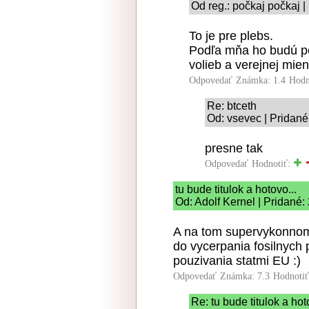
Od reg.: počkaj počkaj |
To je pre plebs.
Podľa mňa ho budú po
volieb a verejnej mien
Odpovedať
Známka: 1.4
Hodn
Re: btceth
Od: vsevec | Pridané
presne tak
Odpovedať
Hodnotiť:
tu bude titulok a hotovo...
Od: Adolf Kernel | Pridané:
A na tom supervykonnom 
do vycerpania fosilnych 
pouzivania statmi EU :)
Odpovedať
Známka: 7.3
Hodnoti
Re: tu bude titulok a hot