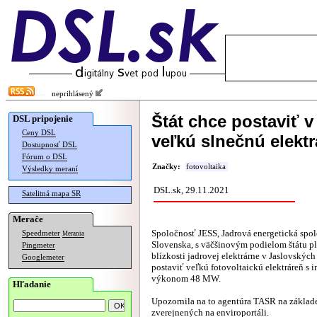
neprihlásený
Štát chce postaviť 
DSL pripojenie
Ceny DSL
veľkú slnečnú elekt
Dostupnosť DSL
Fórum o DSL
Značky:
fotovoltaika
Výsledky meraní
DSL.sk, 29.11.2021
Satelitná mapa SR
Merače
Spoločnosť JESS, Jadrová energetická spo
Speedmeter
Merania
Slovenska, s väčšinovým podielom štátu p
Pingmeter
blízkosti jadrovej elektrárne v Jaslovskýc
Googlemeter
postaviť veľkú fotovoltaickú elektráreň s 
výkonom 48 MW.
Hľadanie
Upozornila na to agentúra TASR na základe
zverejnených na enviroportáli.