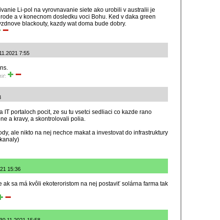
vanie Li-pol na vyrovnavanie siete ako urobili v australii je
rirode a v konecnom dosledku voci Bohu. Ked v daka green
tyzdnove blackouty, kazdy wat doma bude dobry.
11.2021 7:55
ons.
tiť:
3
 IT portaloch pocit, ze su tu vsetci sedliaci co kazde rano
ne a kravy, a skontrolovali polia.
ody, ale nikto na nej nechce makat a investovat do infrastruktury
 kanaly)
021 15:36
e ak sa má kvôli ekoteroristom na nej postaviť solárna farma tak