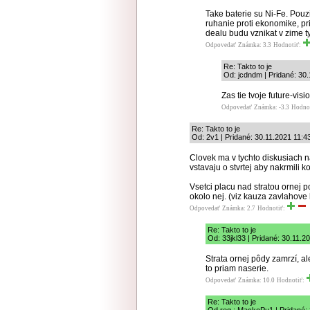
Take baterie su Ni-Fe. Pouzi
ruhanie proti ekonomike, p
dealu budu vznikat v zime 
Odpovedať
Známka: 3.3
Hodnotiť:
Re: Takto to je
Od: jcdndm | Pridané: 30.
Zas tie tvoje future-visi
Odpovedať
Známka: -3.3
Hodno
Re: Takto to je
Od: 2v1 | Pridané: 30.11.2021 11:4
Clovek ma v tychto diskusiach na
vstavaju o stvrtej aby nakrmili ko
Vsetci placu nad stratou ornej p
okolo nej. (viz kauza zavlahove
Odpovedať
Známka: 2.7
Hodnotiť:
Re: Takto to je
Od: 33jkl33 | Pridané: 30.11.2
Strata ornej pôdy zamrzí, al
to priam naserie.
Odpovedať
Známka: 10.0
Hodnotiť:
Re: Takto to je