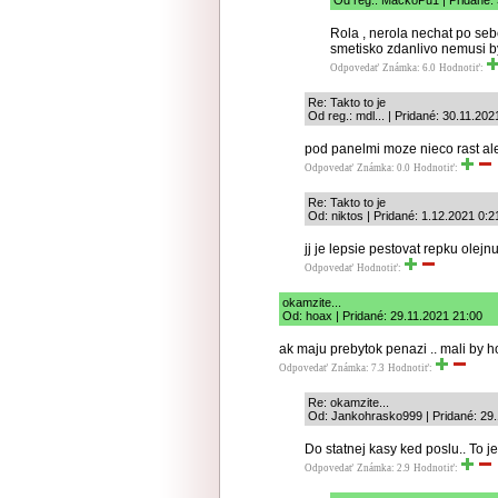
Od reg.: MackoPu1 | Pridané:
Rola , nerola nechat po se
smetisko zdanlivo nemusi by
Odpovedať
Známka: 6.0
Hodnotiť:
Re: Takto to je
Od reg.: mdl... | Pridané: 30.11.202
pod panelmi moze nieco rast al
Odpovedať
Známka: 0.0
Hodnotiť:
Re: Takto to je
Od: niktos | Pridané: 1.12.2021 0:2
jj je lepsie pestovat repku olejn
Odpovedať
Hodnotiť:
okamzite...
Od: hoax | Pridané: 29.11.2021 21:00
ak maju prebytok penazi .. mali by ho
Odpovedať
Známka: 7.3
Hodnotiť:
Re: okamzite...
Od: Jankohrasko999 | Pridané: 29.
Do statnej kasy ked poslu.. To je
Odpovedať
Známka: 2.9
Hodnotiť: