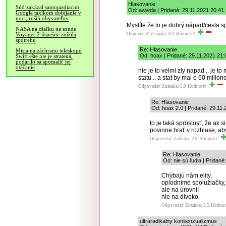
Hlasovanie
Súd zakázal samojazdiacim
Od: awwda | Pridané: 29.11.2021 20:41
Google taxíkom dobíjanie v
noci, rušili obyvateľov
Myslíte že to je dobrý nápad/cesta
NASA na diaľku na sonde
Odpovedať
Známka: 6.4
Hodnotiť:
Voyager 2 úspešne znížila
spotrebu
Re: Hlasovanie
Misia na záchranu teleskopu
Od: hoax | Pridané: 29.11.2021 21:
Swift ešte nie je stratená,
podarilo sa spomaliť jej
otáčanie
nie je to velmi zly napad .. je to
statu .. a stat by mal o 60 milio
Odpovedať
Známka: 5.0
Hodnotiť:
Re: Hlasovanie
Od: hoax 2.0 | Pridané: 29.11
to je taká sprostosť, že ak
povinne hrať v rozhlase, aby
Odpovedať
Známka: 2.9
Hodnotiť:
Re: Hlasovanie
Od: nie sú ľudia | Pridané
Chýbajú nám elity,
oplodnime spolužiačky,
ale na úrovni!
nie na divoko.
Odpovedať
Známka: 2.5
Hodnot
ultraradikalny konsenzualizmus