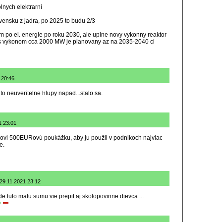
lnych elektrarni
vensku z jadra, po 2025 to budu 2/3
 po el. energie po roku 2030, ale uplne novy vykonny reaktor
 s vykonom cca 2000 MW je planovany az na 2035-2040 ci
1 20:46
o neuveritelne hlupy napad...stalo sa.
1 23:01
kovi 500EURovú poukážku, aby ju použil v podnikoch najviac
e.
 29.11.2021 23:12
e tuto malu sumu vie prepit aj skolopovinne dievca ...