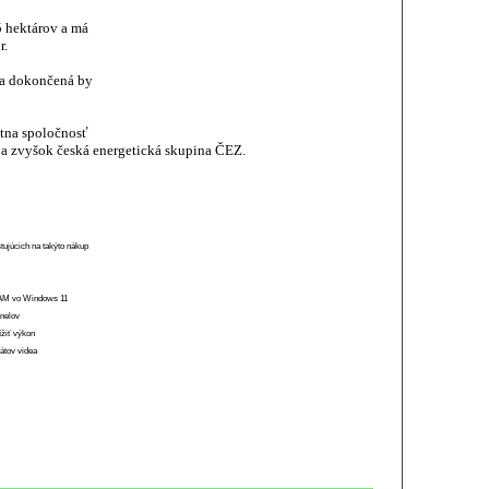
5 hektárov a má
r.
 a dokončená by
átna spoločnosť
 a zvyšok česká energetická skupina ČEZ.
stujúcich na takýto nákup
 RAM vo Windows 11
anelov
ížiť výkon
átov videa