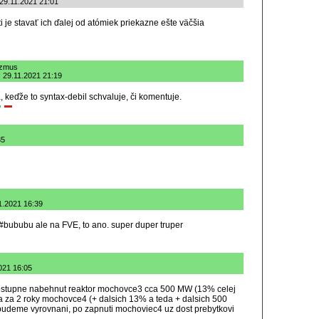
 29.11.2021 21:01
i je stavať ich ďalej od atómiek priekazne ešte väčšia
izmus
 29.11.2021 21:19
a, keďže to syntax-debil schvaluje, či komentuje.
35
1.2021 16:39
bububu ale na FVE, to ano. super duper truper
2021 16:05
ostupne nabehnut reaktor mochovce3 cca 500 MW (13% celej
 a za 2 roky mochovce4 (+ dalsich 13% a teda + dalsich 500
 budeme vyrovnani, po zapnuti mochoviec4 uz dost prebytkovi