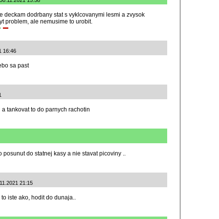
 30.11.2021 15:58
be deckam dodrbany stat s vyklcovanymi lesmi a zvysok
t problem, ale nemusime to urobit.
1 16:46
ebo sa past
1
u a tankovat to do parnych rachotin
 posunut do statnej kasy a nie stavat picoviny ..
11.2021 21:15
 to iste ako, hodit do dunaja..