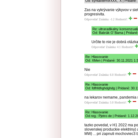
Od: syntaxterrorXXX,. X | Pridané:
Zas na vykrývanie výkyvov v siet
progresivita.
Odpovedať
Známka: -1.2
Hodnotiť:
Re: ultraradikalny konsenzual
Od: Babrák O´Bama | Pridané:
Určite to nie je dobrá otázk
Odpovedať
Známka: 4.1
Hodnotiť:
Re: Hlasovanie
Od: XMen | Pridané: 30.11.2021 1:
Nie
Odpovedať
Známka: 6.0
Hodnotiť:
Re: Hlasovanie
Od: fdfhfdhghdghdg | Pridané: 30.1
na lekarov nemame, pandemia #
Odpovedať
Známka: 5.0
Hodnotiť:
Re: Hlasovanie
Od reg.: Pjetro de | Pridané: 1.12.
tazko povedat, v H1 2022 ma p
slovenskej produckie elektriny)
MW) ... pri zapnuti mochoviec3