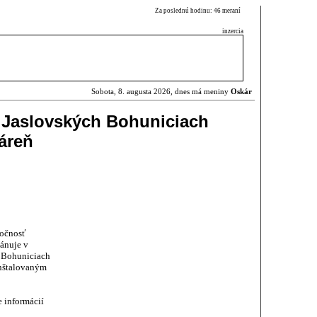
Za poslednú hodinu: 46 meraní
inzercia
Sobota, 8. augusta 2026, dnes má meniny
Oskár
v Jaslovských Bohuniciach
ráreň
ločnosť
lánuje v
h Bohuniciach
inštalovaným
 informácií