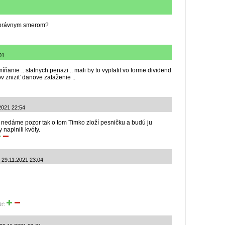
 správnym smerom?
01
 míňanie .. statnych penazi .. mali by to vyplatit vo forme dividend
nov zniziť danove zataženie ..
.2021 22:54
 si nedáme pozor tak o tom Timko zloží pesničku a budú ju
 naplnili kvóty.
: 29.11.2021 23:04
iť: