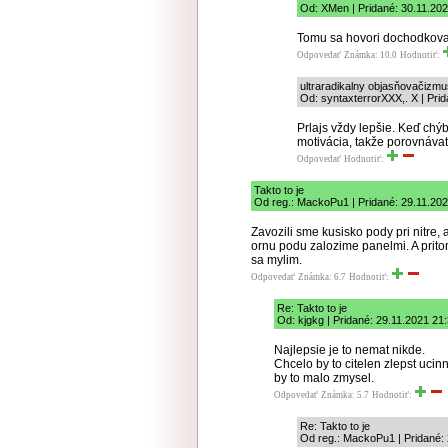
Od: XMen | Pridané: 30.11.202
Tomu sa hovori dochodkova 
Odpovedať
Známka: 10.0
Hodnotiť:
ultraradikalny objasňovačizmu
Od: syntaxterrorXXX,. X | Pri
Prlajs vždy lepšie. Keď ch
motivácia, takže porovnávať 
Odpovedať
Hodnotiť:
Takto to je
Od reg.: MackoPu1 | Pridané: 29.11.20
Zavozili sme kusisko pody pri nitre, 
ornu podu zalozime panelmi. A prito
sa mylim.
Odpovedať
Známka: 6.7
Hodnotiť:
Re: Takto to je
Od: kjgkg | Pridané: 29.11.2021 21
Najlepsie je to nemat nikde.
Chcelo by to citelen zlepst ucin
by to malo zmysel.
Odpovedať
Známka: 5.7
Hodnotiť:
Re: Takto to je
Od reg.: MackoPu1 | Pridané: