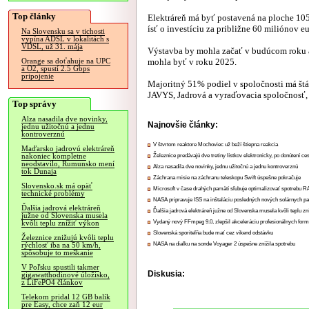
Top články
Elektráreň má byť postavená na ploche 10
ísť o investíciu za približne 60 miliónov eu
Na Slovensku sa v tichosti
vypína ADSL v lokalitách s
VDSL, už 31. mája
Výstavba by mohla začať v budúcom roku
mohla byť v roku 2025.
Orange sa doťahuje na UPC
a O2, spustí 2.5 Gbps
pripojenie
Majoritný 51% podiel v spoločnosti má št
JAVYS, Jadrová a vyraďovacia spoločnosť,
Top správy
Alza nasadila dve novinky,
Najnovšie články:
jednu užitočnú a jednu
kontroverznú
V štvrtom reaktore Mochoviec už beží štiepna reakcia
Maďarsko jadrovú elektráreň
nakoniec kompletne
Železnice predávajú dve tretiny lístkov elektronicky, po donútení ce
neodstavilo, Rumunsko mení
Alza nasadila dve novinky, jednu užitočnú a jednu kontroverznú
tok Dunaja
Záchrana misie na záchranu teleskopu Swift úspešne pokračuje
Slovensko.sk má opäť
Microsoft v čase drahých pamätí sľubuje optimalizovať spotrebu
technické problémy
NASA pripravuje ISS na inštaláciu posledných nových solárnych p
Ďalšia jadrová elektráreň
Ďalšia jadrová elektráreň južne od Slovenska musela kvôli teplu zn
južne od Slovenska musela
Vydaný nový FFmpeg 9.0, zlepšil akceleráciu profesionálnych form
kvôli teplu znížiť výkon
Slovenská sporiteľňa bude mať cez víkend odstávku
Železnice znižujú kvôli teplu
NASA na diaľku na sonde Voyager 2 úspešne znížila spotrebu
rýchlosť iba na 50 km/h,
spôsobuje to meškanie
V Poľsku spustili takmer
Diskusia:
gigawatthodinové úložisko,
z LiFePO4 článkov
Telekom pridal 12 GB balík
pre Easy, chce zaň 12 eur