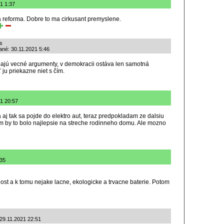
1 1:37
reforma. Dobre to ma cirkusant premyslene.
s
dané: 30.11.2021 5:46
ýbajú vecné argumenty, v demokracii ostáva len samotná
ju priekazne niet s čím.
21 20:57
a aj tak sa pojde do elektro aut, teraz predpokladam ze dalsiu
m by to bolo najlepsie na streche rodinneho domu. Ale mozno
:35
nost a k tomu nejake lacne, ekologicke a trvacne baterie. Potom
 29.11.2021 22:51