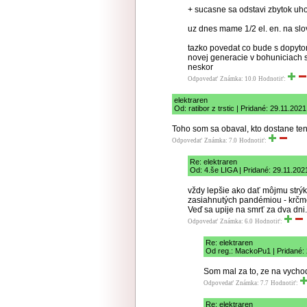
+ sucasne sa odstavi zbytok uho
uz dnes mame 1/2 el. en. na slo
tazko povedat co bude s dopytom
novej generacie v bohuniciach
neskor
Odpovedať
Známka: 10.0
Hodnotiť:
elektraren
Od: ratibor z trstic | Pridané: 29.11.202
Toho som sa obaval, kto dostane tent
Odpovedať
Známka: 7.0
Hodnotiť:
Re: elektraren
Od: 4.še LIGA | Pridané: 29.11.202
vždy lepšie ako dať môjmu strý
zasiahnutých pandémiou - krčm
Veď sa upije na smrť za dva dni.
Odpovedať
Známka: 6.0
Hodnotiť:
Re: elektraren
Od reg.: MackoPu1 | Pridané:
Som mal za to, ze na vychod
Odpovedať
Známka: 7.7
Hodnotiť:
Re: elektraren