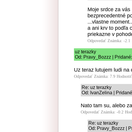
Moje srdce za vás 
bezprecedentné po
...vlastne moment..
a ani krv to podľa c
priekazne v pohod
Odpovedať
Známka: -2.1
uz terazky
Od: Pravy_Bozzz | Pridané:
Uz teraz lutujem ludi na
Odpovedať
Známka: 7.9
Hodnoti
Re: uz terazky
Od: IvanZelina | Pridan
Nato tam su, alebo za
Odpovedať
Známka: -0.2
Hod
Re: uz terazky
Od: Pravy_Bozzz | P