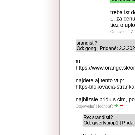
treba ist 
L, za cenu
tiez o upl
Odpovedať
Zn
srandisti?
Od: gong | Pridané: 2.2.20
tu
https://www.orange.sk/o
najdete aj tento vtip:
https-blokovacia-stranka
najblizsie pridu s cim, 
Odpovedať
Hodnotiť:
Re: srandisti?
Od: qwertyuiop1 | Prida