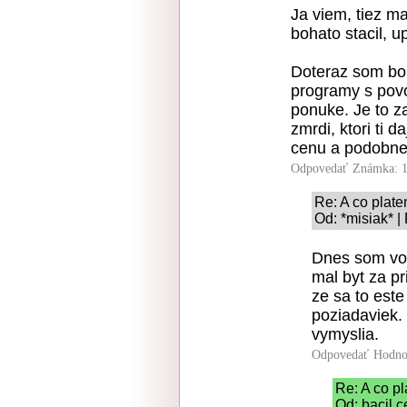
Ja viem, tiez m
bohato stacil, u
Doteraz som bol
programy s povo
ponuke. Je to z
zmrdi, ktori ti 
cenu a podobne
Odpovedať
Známka: 1
Re: A co plat
Od: *misiak* |
Dnes som vol
mal byt za pr
ze sa to este
poziadaviek.
vymyslia.
Odpovedať
Hodno
Re: A co p
Od: bacil c