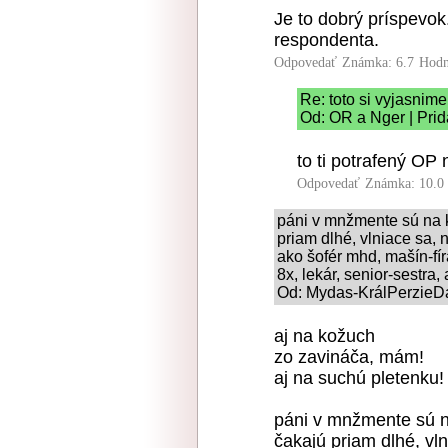
Je to dobrý príspevok
respondenta.
Odpovedať
Známka: 6.7
Hodn
Re: toto si vyjasnime
Od: OR a Nger | Prid
to ti potrafený OP
Odpovedať
Známka: 10.0
páni v mnžmente sú na ko
priam dlhé, vlniace sa, 
ako šofér mhd, mašín-fír
8x, lekár, senior-sestra, 
Od: Mydas-KrálPerzieDá
aj na kožuch
zo zavináča, mám!
aj na suchú pletenku!
páni v mnžmente sú na
čakajú priam dlhé, vl