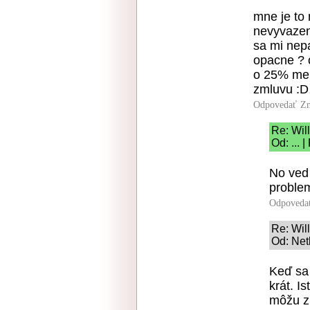
mne je to 
nevyvazen
sa mi nepa
opacne ? 
o 25% men
zmluvu :D
Odpovedať
Zn
Re: Wil
Od: ... 
No ved 
proble
Odpoveda
Re: Wil
Od: Net
Keď sa 
krát. I
môžu zm