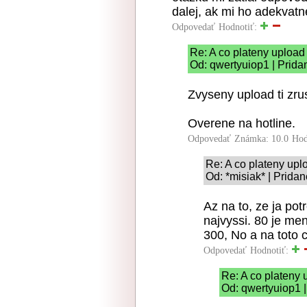
dalej, ak mi ho adekvatn
Odpovedať
Hodnotiť:
Re: A co plateny upload
Od: qwertyuiop1 | Prida
Zvyseny upload ti zru
Overene na hotline.
Odpovedať
Známka: 10.0
Hod
Re: A co plateny upl
Od: *misiak* | Pridan
Az na to, ze ja po
najvyssi. 80 je me
300, No a na toto c
Odpovedať
Hodnotiť:
Re: A co plateny 
Od: qwertyuiop1 |