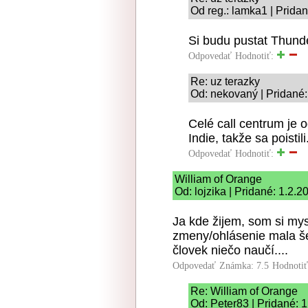
Od reg.: lamka1 | Prida
Si budu pustat Thunde
Odpovedať
Hodnotiť:
Re: uz terazky
Od: nekovaný | Pridané:
Celé call centrum je
Indie, takže sa poistili
Odpovedať
Hodnotiť:
William of Orange
Od: lojzika | Pridané: 1.2.
Ja kde žijem, som si mys
zmeny/ohlásenie mala še
človek niečo naučí....
Odpovedať
Známka: 7.5
Hodnoti
Re: William of Orange
Od: Peter83 | Pridané: 