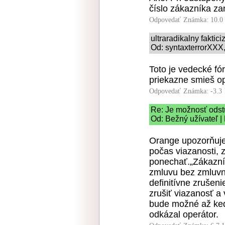
číslo zákazníka za
Odpovedať
Známka: 10.0
ultraradikalny faktic
Od: syntaxterrorXXX,
Toto je vedecké fó
priekazne smieš op
Odpovedať
Známka: -3.3
Re: Je možnosť odst
Od: Bežný užívateľ |
Orange upozorňuje 
počas viazanosti, 
ponechať.„Zákazník
zmluvu bez zmluvn
definitívne zrušeni
zrušiť viazanosť a
bude možné až keď
odkázal operátor.