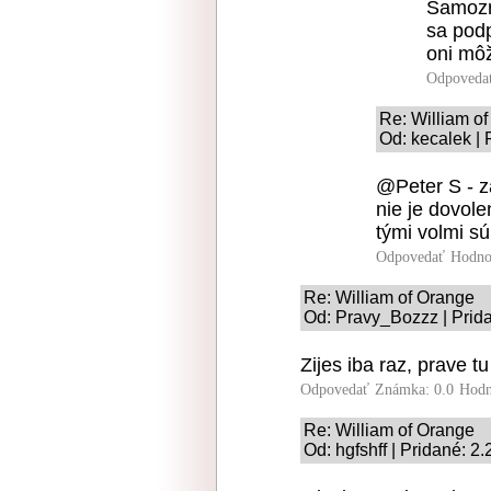
Samozr
sa podp
oni môž
Odpoveda
Re: William o
Od: kecalek | 
@Peter S - z
nie je dovol
tými volmi sú 
Odpovedať
Hodno
Re: William of Orange
Od: Pravy_Bozzz | Prid
Zijes iba raz, prave tu
Odpovedať
Známka: 0.0
Hodn
Re: William of Orange
Od: hgfshff | Pridané: 2