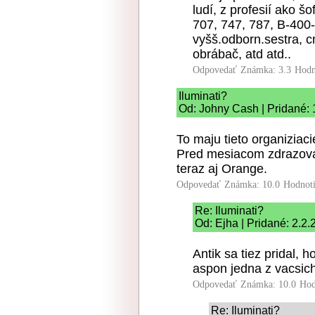
ludí, z profesií ako š
707, 747, 787, B-400-8
vyšš.odborn.sestra, c
obrábač, atd atd..
Odpovedať
Známka: 3.3
Hodn
Iluminati?
Od: Johny Cash | Pridané: 
To maju tieto organizia
Pred mesiacom zdrazova
teraz aj Orange.
Odpovedať
Známka: 10.0
Hodnot
Re: Iluminati?
Od: Ejha | Pridané: 2.2.
Antik sa tiez pridal, 
aspon jedna z vacsich 
Odpovedať
Známka: 10.0
Hod
Re: Iluminati?