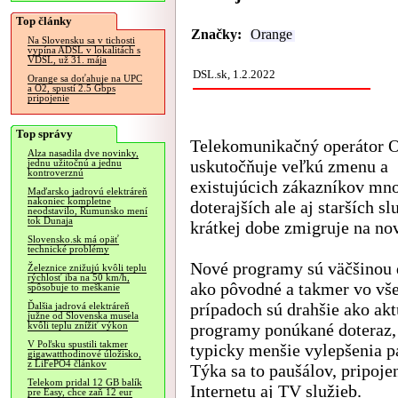
Top články
Značky:
Orange
Na Slovensku sa v tichosti
vypína ADSL v lokalitách s
VDSL, už 31. mája
DSL.sk, 1.2.2022
Orange sa doťahuje na UPC
a O2, spustí 2.5 Gbps
pripojenie
Top správy
Telekomunikačný operátor 
Alza nasadila dve novinky,
uskutočňuje veľkú zmenu a
jednu užitočnú a jednu
kontroverznú
existujúcich zákazníkov mn
Maďarsko jadrovú elektráreň
nakoniec kompletne
doterajších ale aj starších sl
neodstavilo, Rumunsko mení
tok Dunaja
krátkej dobe zmigruje na no
Slovensko.sk má opäť
technické problémy
Nové programy sú väčšinou 
Železnice znižujú kvôli teplu
rýchlosť iba na 50 km/h,
ako pôvodné a takmer vo vš
spôsobuje to meškanie
prípadoch sú drahšie ako ak
Ďalšia jadrová elektráreň
južne od Slovenska musela
programy ponúkané doteraz,
kvôli teplu znížiť výkon
V Poľsku spustili takmer
typicky menšie vylepšenia p
gigawatthodinové úložisko,
z LiFePO4 článkov
Týka sa to paušálov, pripoje
Telekom pridal 12 GB balík
Internetu aj TV služieb.
pre Easy, chce zaň 12 eur