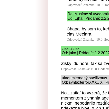
Odpovedať
Známka: 10.0
Hod
Re: Musíme si uvedomiť
Od: Ejha | Pridané: 2.2.
Chapal by som to, keb
cias Meciara.
Odpovedať
Známka: 10.0
Hod
zisk a zisk
Od: jako | Pridané: 1.2.202
Zisky idu hore, tak sa 
Odpovedať
Známka: 10.0
Hodnot
ultraumiernený pacifizmus
Od: syntaxterrorXXX,. X | P
No...zatiaľ to vyzerá, ž
mementom zlyhania agen
nickmi nepodarilo rozdúc
priekazne bitvu o ich 1 