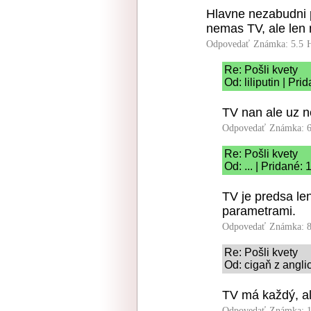
Hlavne nezabudni 
nemas TV, ale len n
Odpovedať
Známka: 5.5
Re: Pošli kvety
Od: liliputin | Pr
TV nan ale uz n
Odpovedať
Známka: 6
Re: Pošli kvety
Od: ... | Pridané:
TV je predsa le
parametrami.
Odpovedať
Známka: 8
Re: Pošli kvety
Od: cigaň z angli
TV má každý, al
Odpovedať
Známka: 1