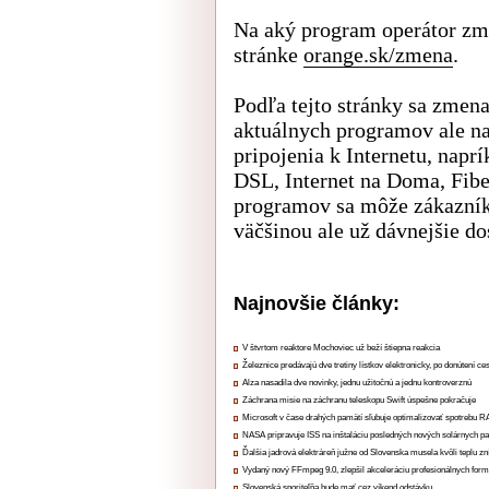
Na aký program operátor zme
stránke
orange.sk/zmena
.
Podľa tejto stránky sa zmen
aktuálnych programov ale na
pripojenia k Internetu, napr
DSL, Internet na Doma, Fibe
programov sa môže zákazník
väčšinou ale už dávnejšie d
Najnovšie články:
V štvrtom reaktore Mochoviec už beží štiepna reakcia
Železnice predávajú dve tretiny lístkov elektronicky, po donútení ce
Alza nasadila dve novinky, jednu užitočnú a jednu kontroverznú
Záchrana misie na záchranu teleskopu Swift úspešne pokračuje
Microsoft v čase drahých pamätí sľubuje optimalizovať spotrebu
NASA pripravuje ISS na inštaláciu posledných nových solárnych p
Ďalšia jadrová elektráreň južne od Slovenska musela kvôli teplu zn
Vydaný nový FFmpeg 9.0, zlepšil akceleráciu profesionálnych form
Slovenská sporiteľňa bude mať cez víkend odstávku