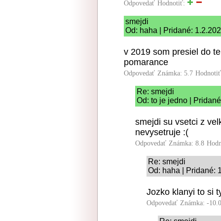
Odpovedať
Hodnotiť:
smejdi
Od: haha | Pridané: 1.2.20
v 2019 som presiel do te
pomarance
Odpovedať
Známka: 5.7
Hodnoti
Re: smejdi
Od: to je jedno | Pridan
smejdi su vsetci z velk
nevysetruje :(
Odpovedať
Známka: 8.8
Hodn
Re: smejdi
Od: haha | Pridané: 
Jozko klanyi to si t
Odpovedať
Známka: -10.