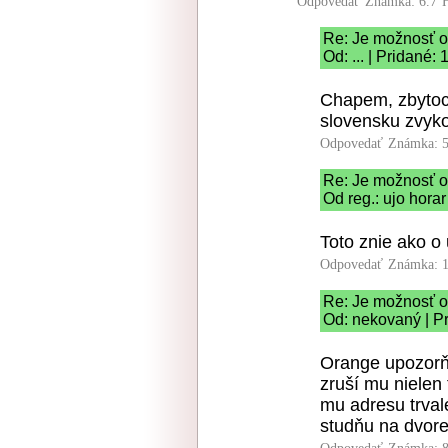
Odpovedať
Známka: 6.7
Re: Je možnosť o
Od: ... | Pridané:
Chapem, zbytoc
slovensku zvykom
Odpovedať
Známka: 5
Re: Je možnosť od
Od reg.: ujo horar
Toto znie ako o
Odpovedať
Známka: 1
Re: Je možnosť o
Od: nekovaný | Pr
Orange upozorňu
zruší mu nielen 
mu adresu trva
studňu na dvore 