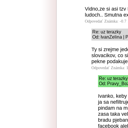
Vidno,ze si asi tz
ludoch.. Smutna ex
Odpovedať
Známka: -0.7
Re: uz terazky
Od: IvanZelina | 
Ty si zrejme jed
slovacikov, co 
pekne podakuje,
Odpovedať
Známka: 1
Re: uz terazky
Od: Pravy_Boz
Ivanko, keby 
ja sa nefiltr
pindam na ma
zasa taka ve
bradu pjeban
facebook ale