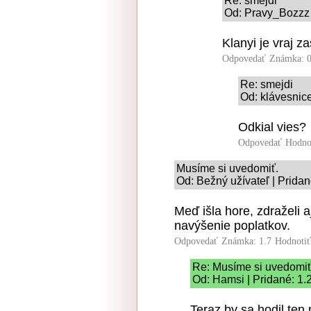
Re: smejdi
Od: Pravy_Bozzz 
Klanyi je vraj za
Odpovedať
Známka: 0
Re: smejdi
Od: klávesnice
Odkial vies?
Odpovedať
Hodno
Musíme si uvedomiť.
Od: Bežný užívateľ | Pridan
Meď išla hore, zdraželi a
navýšenie poplatkov.
Odpovedať
Známka: 1.7
Hodnoti
Re: Musíme si uvedomiť
Od: Hamsi | Pridané: 1.
Teraz by sa hodil ten