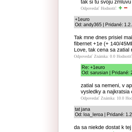
tak si tu svoju zmluvu 
Odpovedať
Hodnotiť:
+1euro
Od: andy365 | Pridané: 1.2
Tak mne dnes prisiel ma
fibernet +1e (+ 140/45Mb
Love, tak cena sa zatial
Odpovedať
Známka: 0.0
Hodnoti
Re: +1euro
Od: sarusian | Pridané: 
zatial sa nemeni, v ap
vysledky a najkratsia
Odpovedať
Známka: 10.0
Hod
tat jana
Od: loa_leroa | Pridané: 1.
da sa niekde dostat k te