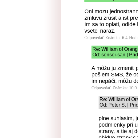
Oni mozu jednostrann
zmluvu zrusit a ist pre
Im sa to oplati, odid
vsetci naraz.
Odpovedať
Známka: 6.4
Hodn
Re: William of Oran
Od: sensei-san | Pri
A môžu ju zmeniť 
pošlem SMS, že od
im nepáči, môžu do
Odpovedať
Známka: 10.0
Re: William of O
Od: Peter S. | Pr
plne suhlasim,
podmienky pri u
strany, a tie aj
obidve strany s