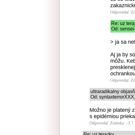
zakaznicku
Odpovedať
Zn
Re: uz ter
Od: sensei
> ja sa ne
Aj ja by s
môžu. Keby
presklene
ochrankou
Odpovedať
Zn
ultraradikalny obja
Od: syntaxterrorXXX,
Možno je platený za
s epidémiou prieka
Odpovedať
Známka: -3.7
Re: uz terazky