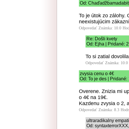
Od: Chaďadžbamadabit |
To je útok zo zálohy.
neexistujúcim zákazn
Odpovedať
Známka: 10.0
Hod
Re: Došli kvety
Od: Ejha | Pridané: 
To si zatial dovolil
Odpovedať
Známka: 10.0
zvysia cenu o 4€
Od: To je des | Pridané:
Overene. Znizia mi up
o 4€ na 19€.
Kazdenu zvysia o 2, a
Odpovedať
Známka: 8.3
Hodn
ultraradikalny empat
Od: syntaxterrorXXX,