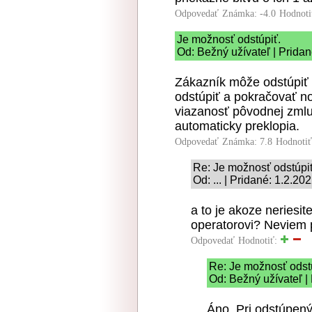
Odpovedať
Známka: -4.0
Hodnoti
Je možnosť odstúpiť.
Od: Bežný užívateľ | Pridan
Zákazník môže odstúpiť o
odstúpiť a pokračovať n
viazanosť pôvodnej zml
automaticky preklopia.
Odpovedať
Známka: 7.8
Hodnoti
Re: Je možnosť odstúpiť
Od: ... | Pridané: 1.2.20
a to je akoze neriesit
operatorovi? Neviem 
Odpovedať
Hodnotiť:
Re: Je možnosť odst
Od: Bežný užívateľ |
Áno. Pri odstúpený