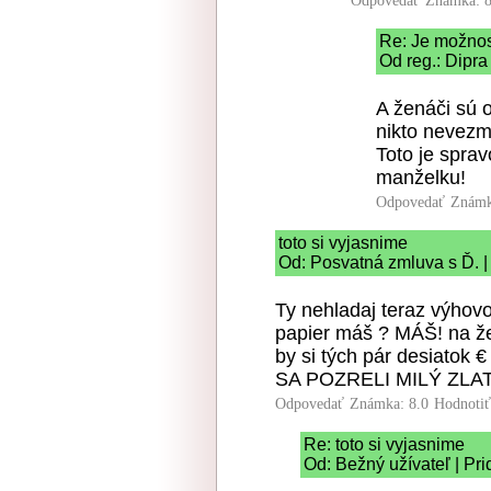
Odpovedať
Známka: 8
Re: Je možnos
Od reg.: Dipra
A ženáči sú 
nikto nevezm
Toto je sprav
manželku!
Odpovedať
Známk
toto si vyjasnime
Od: Posvatná zmluva s Ď. |
Ty nehladaj teraz výhov
papier máš ? MÁŠ! na ž
by si tých pár desiato
SA POZRELI MILÝ ZLAT
Odpovedať
Známka: 8.0
Hodnoti
Re: toto si vyjasnime
Od: Bežný užívateľ | Pr