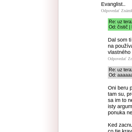
Evanglist..
Odpovedať
Známk
Re: uz ter
Od: čistič 
Dal som ti
na používa
vlastného
Odpovedať
Zn
Re: uz ter
Od: aaaaaa
Oni beru p
tam su, pr
sa im to n
isty argum
ponuka ne
Ked zacnu
co tie kra