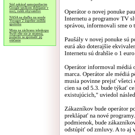
Súd zakázal samojazdiacim
Google taxíkom dobíjanie v
Operátor o novej ponuke pau
noci, rušili obyvateľov
Internetu a programov TV s
NASA na diaľku na sonde
Voyager 2 úspešne znížila
správou, informovali sme o
spotrebu
Misia na záchranu teleskopu
Swift ešte nie je stratená,
podarilo sa spomaliť jej
Paušály v novej ponuke sú p
otáčanie
eurá ako doterajšie ekvival
Internetu sú drahšie o 1 eur
Operátor informoval médiá o 
marca. Operátor ale médiá 
musia povinne prejsť všetci 
cien sa od 5.3. bude týkať c
existujúcich," uviedol násle
Zákazníkov bude operátor p
preklápať na nové programy
podmienok, bude zákazníkov
odstúpiť od zmluvy. A to aj v