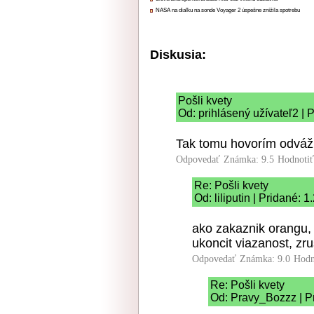
NASA na diaľku na sonde Voyager 2 úspešne znížila spotrebu
Diskusia:
Pošli kvety
Od: prihlásený užívateľ2 | 
Tak tomu hovorím odváž
Odpovedať
Známka: 9.5
Hodnoti
Re: Pošli kvety
Od: liliputin | Pridané: 
ako zakaznik orangu,
ukoncit viazanost, zru
Odpovedať
Známka: 9.0
Hodn
Re: Pošli kvety
Od: Pravy_Bozzz | P