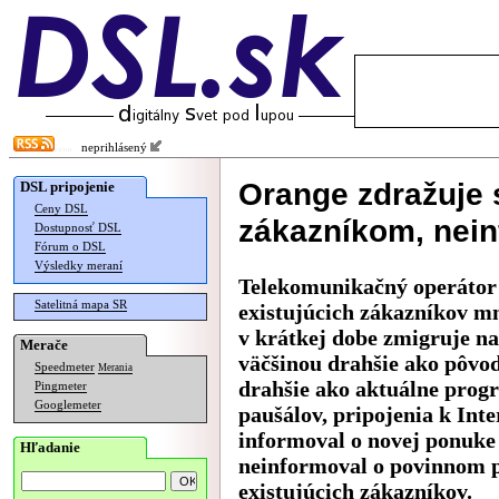
neprihlásený
Orange zdražuje 
DSL pripojenie
Ceny DSL
zákazníkom, nein
Dostupnosť DSL
Fórum o DSL
Výsledky meraní
Telekomunikačný operátor
Satelitná mapa SR
existujúcich zákazníkov mn
v krátkej dobe zmigruje n
Merače
väčšinou drahšie ako pôvo
Speedmeter
Merania
drahšie ako aktuálne prog
Pingmeter
Googlemeter
paušálov, pripojenia k Int
informoval o novej ponuke 
Hľadanie
neinformoval o povinnom p
existujúcich zákazníkov.