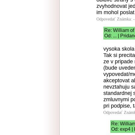
zvyhodnovat jed
im mohol poslat
Odpovedať
Známka: -
Re: William o
Od: ... | Prida
vysoka skola
Tak si precit
ze v pripade 
(bude uveden
vypovedat/me
akceptovat a
nevztahuju s
standardnej s
zmluvnymi pod
pri podpise, 
Odpovedať
Známk
Re: Willia
Od: exp4 |