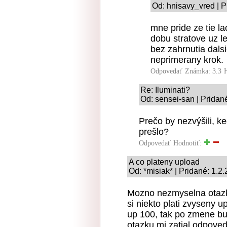
Od: hnisavy_vred | P
mne pride ze tie l
dobu stratove uz l
bez zahrnutia dals
neprimerany krok.
Odpovedať
Známka: 3.3
Re: Iluminati?
Od: sensei-san | Pridan
Prečo by nezvýšili, ke
prešlo?
Odpovedať
Hodnotiť:
A co plateny upload
Od: *misiak* | Pridané: 1.2
Mozno nezmyselna otazka
si niekto plati zvyseny 
up 100, tak po zmene b
otazku mi zatial odpoved