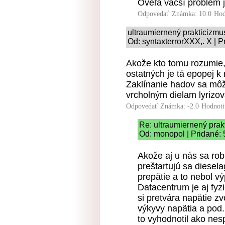
Oveľa väčší problém j
Odpovedať
Známka: 10.0
Hod
ultraumiernený prakticizmu
Od: syntaxterrorXXX,. X | P
Akože kto tomu rozumie,
ostatných je tá epopej k
Zaklínanie hadov sa môž
vrcholným dielam lyrizov
Odpovedať
Známka: -2.0
Hodnoti
Re: ultraumiernený prak
Od: monopol | Pridané: 
Akože aj u nás sa rob
preštartujú sa diesela
prepätie a to nebol v
Datacentrum je aj fyz
si pretvára napätie z
výkyvy napätia a pod.
to vyhodnotil ako nesp