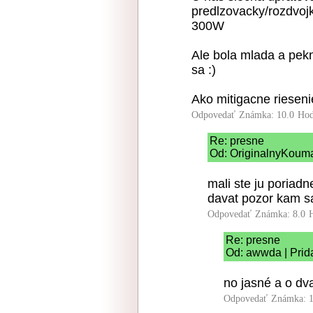
predlzovacky/rozdvoj
300W
Ale bola mlada a pekn
sa :)
Ako mitigacne rieseni
Odpovedať
Známka: 10.0
Hod
Re: presne
Od: OriginalnyKouma
mali ste ju poriadn
davat pozor kam sa
Odpovedať
Známka: 8.0
Re: presne
Od: awwda | Prid
no jasné a o dv
Odpovedať
Známka: 1