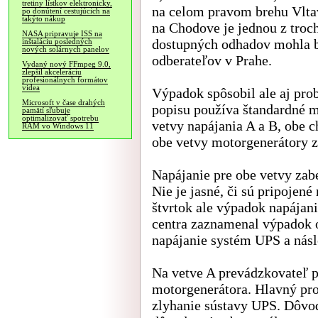
tretiny lístkov elektronicky,
na celom pravom brehu Vltav
po donútení cestujúcich na
takýto nákup
na Chodove je jednou z troc
NASA pripravuje ISS na
dostupných odhadov mohla by
inštaláciu posledných
nových solárnych panelov
odberateľov v Prahe.
Vydaný nový FFmpeg 9.0,
zlepšil akceleráciu
profesionálnych formátov
videa
Výpadok spôsobil ale aj pr
Microsoft v čase drahých
popisu používa štandardné 
pamätí sľubuje
optimalizovať spotrebu
vetvy napájania A a B, obe 
RAM vo Windows 11
obe vetvy motorgenerátory z
Napájanie pre obe vetvy zab
Nie je jasné, či sú pripojen
štvrtok ale výpadok napájani
centra zaznamenal výpadok o
napájanie systém UPS a násl
Na vetve A prevádzkovateľ p
motorgenerátora. Hlavný pro
zlyhanie sústavy UPS. Dôvo