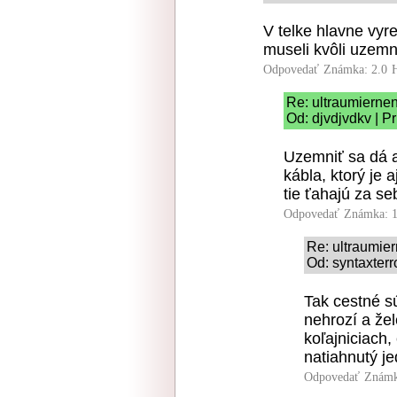
V telke hlavne vyre
museli kvôli uzemn
Odpovedať
Známka: 2.0
Re: ultraumierne
Od: djvdjvdkv | P
Uzemniť sa dá 
kábla, ktorý je a
tie ťahajú za s
Odpovedať
Známka: 1
Re: ultraumie
Od: syntaxterr
Tak cestné s
nehrozí a že
koľajniciach,
natiahnutý j
Odpovedať
Známk