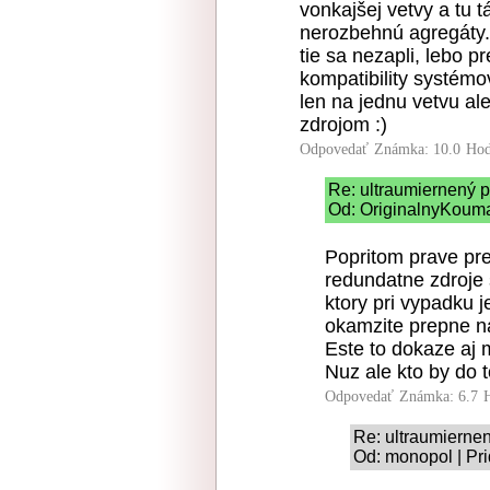
vonkajšej vetvy a tu 
nerozbehnú agregáty. 
tie sa nezapli, lebo p
kompatibility systémo
len na jednu vetvu ale
zdrojom :)
Odpovedať
Známka: 10.0
Hod
Re: ultraumiernený p
Od: OriginalnyKouma
Popritom prave pre
redundatne zdroje 
ktory pri vypadku 
okamzite prepne na
Este to dokaze aj 
Nuz ale kto by do t
Odpovedať
Známka: 6.7
Re: ultraumierne
Od: monopol | Pr