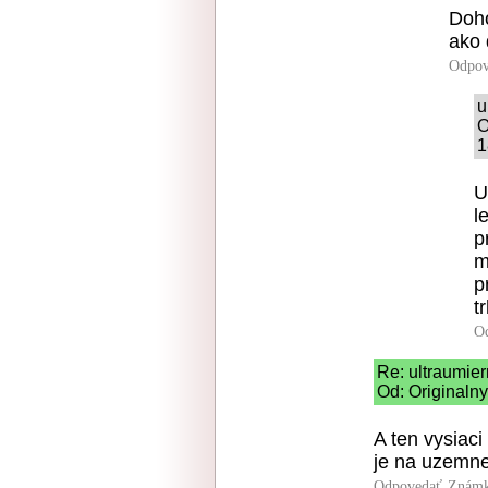
Doho
ako 
Odpov
u
O
1
U
l
p
m
p
t
O
Re: ultraumie
Od: Originaln
A ten vysiac
je na uzemnen
Odpovedať
Známk