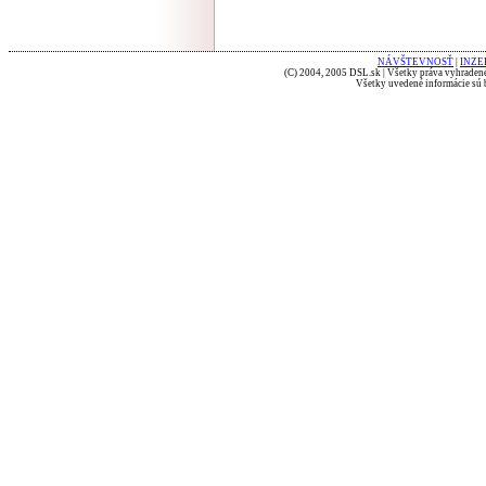
NÁVŠTEVNOSŤ
|
INZE
(C) 2004, 2005 DSL.sk | Všetky práva vyhradené
Všetky uvedené informácie sú b