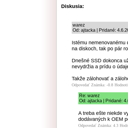
Diskusia:
warez
Od: ajtacka | Pridané: 4.6.
Istému nemenovanému do
na diskoch, tak po pár r
Dnešné SSD dokonca už 
nevydržia a prídu o údaje
Takže zálohovať a záloho
Odpovedať
Známka: -0.8
Hodnoti
Re: warez
Od: ajtacka | Pridané: 4
A treba ešte niekde 
dodávaných k OEM p
Odpovedať
Známka: 4.3
Hodn