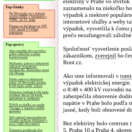
elektriny v Prahe vo štvrtok
Top články
zaznamenalo na niekoľko ho
výpadok a niektoré populárn
Na Slovensku sa v tichosti
vypína ADSL v lokalitách s
VDSL, už 31. mája
internetové služby a weby ta
Orange sa doťahuje na UPC
výpadok, vysvetlila k čomu p
a O2, spustí 2.5 Gbps
pripojenie
prečo nezafungovali záložné 
Top správy
Spoločnosť vysvetlenie posl
Alza nasadila dve novinky,
zákazníkom,
zverejnil
ho če
jednu užitočnú a jednu
kontroverznú
Root.cz.
Maďarsko jadrovú elektráreň
nakoniec kompletne
neodstavilo, Rumunsko mení
tok Dunaja
Ako sme informovali v
tomt
Ďalšia jadrová elektráreň
výpadok elektrickej energie
južne od Slovenska musela
kvôli teplu znížiť výkon
o 8:48 v 400 kV rozvodni na
Železnice znižujú kvôli teplu
zabezpečila obnovenie dodáv
rýchlosť iba na 50 km/h,
spôsobuje to meškanie
napätie v Prahe bolo podľa s
NASA na diaľku na sonde
Voyager 2 úspešne znížila
jasné, kedy boli obnovené 
spotrebu
Súd zakázal samojazdiacim
Google taxíkom dobíjanie v
Bez elektriny bolo centrum 
noci, rušili obyvateľov
5, Praha 10 a Praha 4, okrem
Železnice predávajú dve