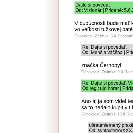
Dajte si povedať.
Od: Vizionár | Pridané: 5.6
V budúcnosti bude mať k
vo veľkosti tužkovej bat
Odpovedať
Známka: 6.0
Hodnoti
Re: Dajte si povedať.
Od: Menšia väčšna | Pri
značka Černobyl
Odpovedať
Známka: 0.0
Hodn
Re: Dajte si povedať. V
Od reg.: ujo horar | Pri
Ano aj ja som videl te
sa to nedalo kupit v L
Odpovedať
Známka: 10.0
Hod
ultraumiernený prakt
Od: syntaxterrorXXX,