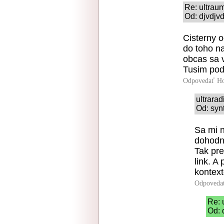
Re: ultrau
Od: djvdjvd
Cisterny o
do toho na
obcas sa v
Tusim poda
Odpovedať
Ho
ultrara
Od: syn
Sa mi 
dohodnú
Tak pre
link. A
kontext
Odpoveda
Re: 
Od: 