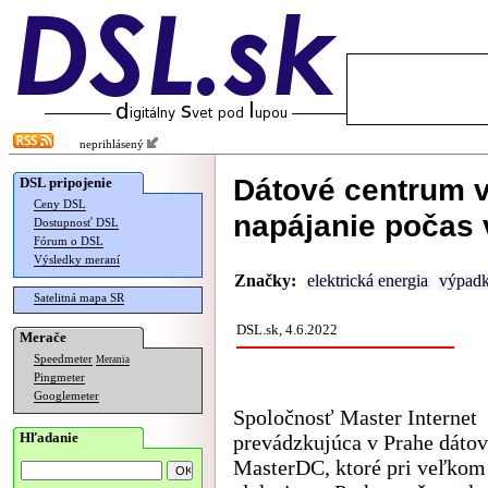
neprihlásený
Dátové centrum vy
DSL pripojenie
Ceny DSL
napájanie počas 
Dostupnosť DSL
Fórum o DSL
Výsledky meraní
Značky:
elektrická energia
výpad
Satelitná mapa SR
DSL.sk, 4.6.2022
Merače
Speedmeter
Merania
Pingmeter
Googlemeter
Spoločnosť Master Internet
Hľadanie
prevádzkujúca v Prahe dáto
MasterDC, ktoré pri veľkom