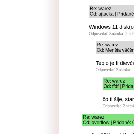
Re: warez
Od: ajtacka | Pridan
Windows 11 disk(o
Odpovedať
Známka: 2.5
Re: warez
Od: Menšia väčšn
Teplo je ti dievč
Odpovedať
Známka: -
Re: warez
Od: ffdf | Pri
čo ti šije, st
Odpovedať
Známk
Re: warez
Od: overflow | Pridané: