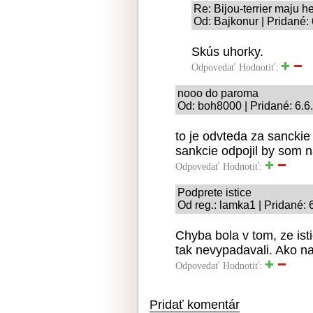
Re: Bijou-terrier maju 
Od: Bajkonur | Pridané:
Skús uhorky.
Odpovedať
Hodnotiť:
nooo do paroma
Od: boh8000 | Pridané: 6.6
to je odvteda za sanckie
sankcie odpojil by som na
Odpovedať
Hodnotiť:
Podprete istice
Od reg.: lamka1 | Pridané: 
Chyba bola v tom, ze ist
tak nevypadavali. Ako n
Odpovedať
Hodnotiť:
Pridať komentár