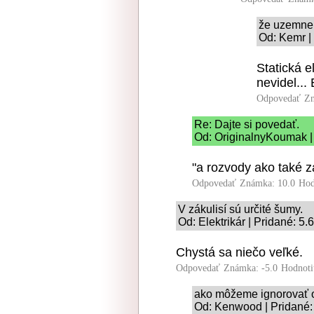
že uzemne
Od: Kemr |
Statická e
nevidel... 
Odpovedať
Zn
Re: Dajte si povedať.
Od: OriginalnyKoumak | 
"a rozvody ako také z
Odpovedať
Známka: 10.0
Hod
V zákulisí sú určité šumy.
Od: Elektrikár | Pridané: 5.
Chystá sa niečo veľké.
Odpovedať
Známka: -5.0
Hodnoti
ako môžeme ignorovať 
Od: Kenwood | Pridané: