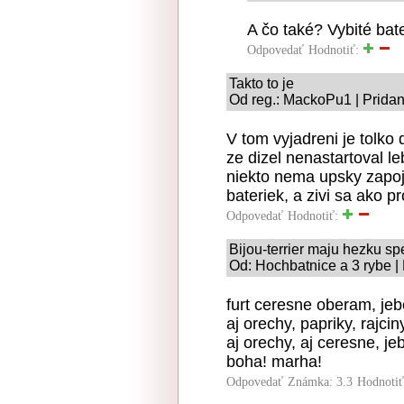
A čo také? Vybité bat
Odpovedať
Hodnotiť:
Takto to je
Od reg.: MackoPu1 | Pridan
V tom vyjadreni je tolko
ze dizel nenastartoval le
niekto nema upsky zapoj
bateriek, a zivi sa ako pr
Odpovedať
Hodnotiť:
Bijou-terrier maju hezku s
Od: Hochbatnice a 3 rybe |
furt ceresne oberam, jeb
aj orechy, papriky, rajciny
aj orechy, aj ceresne, je
boha! marha!
Odpovedať
Známka: 3.3
Hodnoti