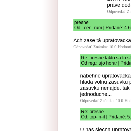
práve dod
Odpovedať
Zn
presne
Od: .cenTrum | Pridané: 4.
Ach zase tá upratovacka
Odpovedať
Známka: 10.0
Hodnot
Re: presne takto sa to st
Od reg.: ujo horar | Pri
nabehne upratovacka d
hlada volnu zasuvku p
zasuvku nenajde, tak 
jednoduche...
Odpovedať
Známka: 10.0
Hod
Re: presne
Od: top-in-it | Pridané: 
U nas slecna upratova