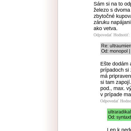
Sám si na to od
železo s dvoma 
zbytočné kupova
záruku napájani
ako vetva.
Odpovedať
Hodnotiť:
Re: ultraumie
Od: monopol |
Ešte dodám a
prípadoch si 
má pripraven
si tam zapoj
pod., max. vý
v prípade ma
Odpovedať
Hodno
ultraradika
Od: syntaxt
Len k ned