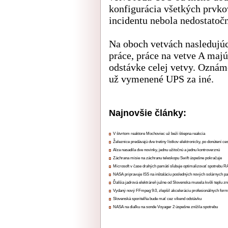
konfigurácia všetkých prvk
incidentu nebola nedostatoč
Na oboch vetvách nasledujúc
práce, práce na vetve A majú
odstávke celej vetvy. Oznám
už vymenené UPS za iné.
Najnovšie články:
V štvrtom reaktore Mochoviec už beží štiepna reakcia
Železnice predávajú dve tretiny lístkov elektronicky, po donútení ce
Alza nasadila dve novinky, jednu užitočnú a jednu kontroverznú
Záchrana misie na záchranu teleskopu Swift úspešne pokračuje
Microsoft v čase drahých pamätí sľubuje optimalizovať spotrebu
NASA pripravuje ISS na inštaláciu posledných nových solárnych p
Ďalšia jadrová elektráreň južne od Slovenska musela kvôli teplu zn
Vydaný nový FFmpeg 9.0, zlepšil akceleráciu profesionálnych form
Slovenská sporiteľňa bude mať cez víkend odstávku
NASA na diaľku na sonde Voyager 2 úspešne znížila spotrebu