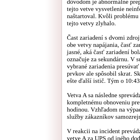
dôvodom je abnormálne prepä
tejto vetve vysvetlenie nein
naštartoval. Kvôli problému 
tejto vetvy zlyhalo.
Čast zariadení s dvomi zdro
obe vetvy napájania, časť zar
jasné, aká časť zariadení bo
označuje za sekundárnu. V s
vybrané zariadenia presúvať 
prvkov ale spôsobil skrat. Sk
ešte ďalší istič. Tým o 10:43
Vetva A sa následne sprevádz
kompletnému obnoveniu prev
hodinou. Vzhľadom na výpad
služby zákazníkov samozrejm
V reakcii na incident prevá
vetve A za UPS od iného dod