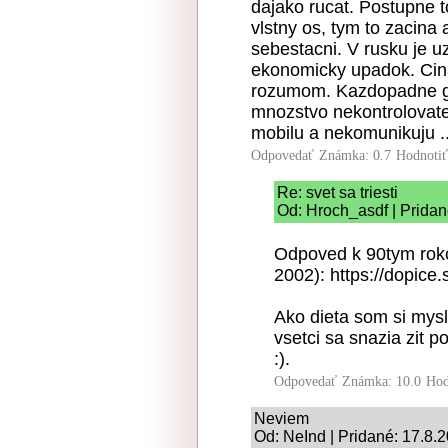
dajako rucat. Postupne t
vlstny os, tym to zacina 
sebestacni. V rusku je u
ekonomicky upadok. Cina 
rozumom. Kazdopadne glo
mnozstvo nekontrolovate
mobilu a nekomunikuju ...
Odpovedať
Známka: 0.7
Hodnoti
Re: svet sa triesti
Od: Hroch_asdf | Pridan
Odpoved k 90tym rokom
2002): https://dopice
Ako dieta som si mysl
vsetci sa snazia zit 
:).
Odpovedať
Známka: 10.0
Hod
Neviem
Od: NeInd | Pridané: 17.8.