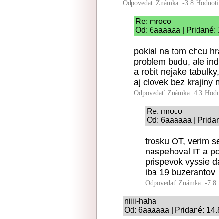
Odpovedať
Známka: -3.8
Hodnoti
Re: mroco
Od: 6aaaaaa | Pridané:
pokial na tom chcu hr
problem budu, ale ind
a robit nejake tabulk
aj clovek bez krajiny
Odpovedať
Známka: 4.3
Hodn
Re: mroco
Od: 6aaaaaa | Prida
trosku OT, verim s
naspehoval IT a po
prispevok vyssie da
iba 19 buzerantov
Odpovedať
Známka: -7.8
niiii-haha
Od: 6aaaaaa | Pridané: 14.