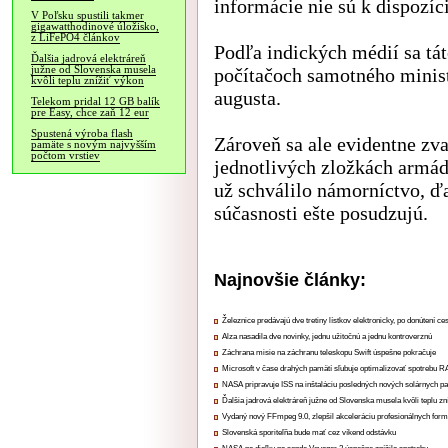
informácie nie sú k dispozíci
V Poľsku spustili takmer
gigawatthodinové úložisko,
z LiFePO4 článkov
Podľa indických médií sa tát
Ďalšia jadrová elektráreň
južne od Slovenska musela
počítačoch samotného minist
kvôli teplu znížiť výkon
augusta.
Telekom pridal 12 GB balík
pre Easy, chce zaň 12 eur
Spustená výroba flash
Zároveň sa ale evidentne zva
pamäte s novým najvyšším
počtom vrstiev
jednotlivých zložkách armád
už schválilo námorníctvo, ďa
súčasnosti ešte posudzujú.
Najnovšie články:
Železnice predávajú dve tretiny lístkov elektronicky, po donútení ce
Alza nasadila dve novinky, jednu užitočnú a jednu kontroverznú
Záchrana misie na záchranu teleskopu Swift úspešne pokračuje
Microsoft v čase drahých pamätí sľubuje optimalizovať spotrebu
NASA pripravuje ISS na inštaláciu posledných nových solárnych p
Ďalšia jadrová elektráreň južne od Slovenska musela kvôli teplu zn
Vydaný nový FFmpeg 9.0, zlepšil akceleráciu profesionálnych form
Slovenská sporiteľňa bude mať cez víkend odstávku