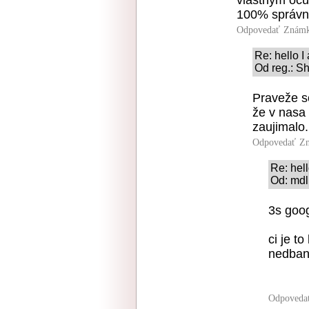
vlastným očúm
100% správny
Odpovedať
Známk
Re: hello I
Od reg.: S
Praveže so
že v nasa
zaujimalo.
Odpovedať
Zn
Re: hell
Od: mdl.
3s goog
ci je t
nedbanl
Odpoveda