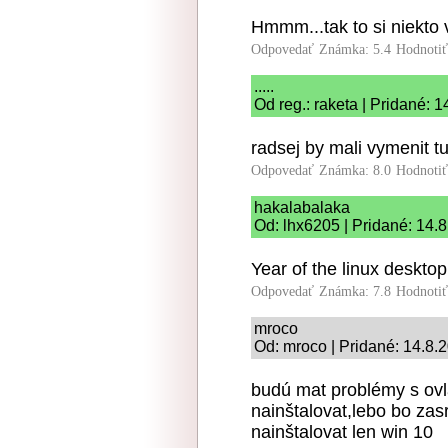
Hmmm...tak to si niekto 
Odpovedať
Známka: 5.4
Hodnoti
.....
Od reg.: raketa | Pridané: 
radsej by mali vymenit t
Odpovedať
Známka: 8.0
Hodnoti
hakalabalaka
Od: lhx6205 | Pridané: 14.
Year of the linux desktop
Odpovedať
Známka: 7.8
Hodnoti
mroco
Od: mroco | Pridané: 14.8.
budú mat problémy s ovl
nainštalovat,lebo bo zas
nainštalovat len win 10