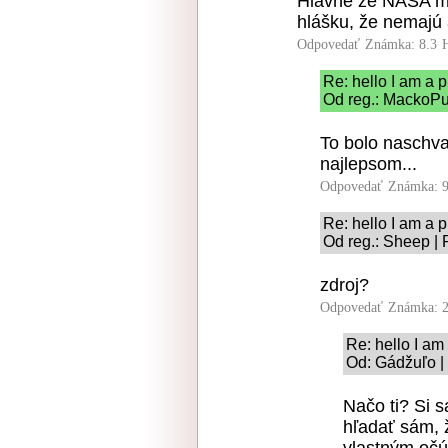
Hlavne že NASA ma
hlášku, že nemajú
Odpovedať
Známka: 8.3
Re: hello I am a p
Od reg.: MackoPu
To bolo naschval
najlepsom...
Odpovedať
Známka: 9
Re: hello I am a p
Od reg.: Sheep | 
zdroj?
Odpovedať
Známka: 2
Re: hello I am
Od: Gádžuľo |
Načo ti? Si s
hľadať sám, ž