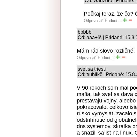
Od: Gádžuľo | Pridané: 
Počkaj teraz, že čo? 
Odpovedať
Hodnotiť:
bbbbb
Od: aaa+ľš | Pridané: 15.8
Mám rád slovo rozličné.
Odpovedať
Hodnotiť:
svet sa triesti
Od: truhlikč | Pridané: 15.8
V 90 rokoch som mal poci
mafia, tak svet sa dava 
prestavaju vojny, aleebo
pokracovalo, celkovo isi
rusko vymyslat, zacalo si
odstrihnutie od globalne
dns systemov, skratka pr
a snazili sa ist na linux.