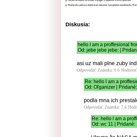
NASA na diaľku na sonde Voyager 2 úspešne znížila spotrebu
Maďarsko jadrovú elektráreň nakoniec kompletne neodstavilo, Ru
Diskusia:
hello I am a proffesional fr
Od: jebe jebe jebe: | Prida
asi uz mali plne zuby in
Odpovedať
Známka: 9.6
Hodnoti
Re: hello I am a proffes
Od: Oľganizer | Pridané
podla mna ich prestalo
Odpovedať
Známka: 7.6
Hodn
Re: hello I am a prof
Od: wc 11 | Pridané: