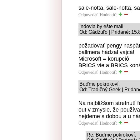
sale-notta, sale-notta, sa
Odpovedať
Hodnotiť:
Indovia by ešte mali
Od: Gádžuľo | Pridané: 15.
požadovať pengy naspäť 
ballmera hádzal vajcá!
Microsoft = korupció
BRICS vie a BRICS kon
Odpovedať
Hodnotiť:
Buďme pokrokoví.
Od: Tradičný Geek | Pridan
Na najbližšom stretnutí 
out v zmysle, že používa
nejdeme s dobou a u nás
Odpovedať
Hodnotiť:
Re: Buďme pokrokoví.