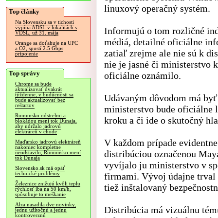
linuxový operačný systém.
Top články
Na Slovensku sa v tichosti
vypína ADSL v lokalitách s
Informujú o tom rozličné in
VDSL, už 31. mája
médiá, detailné oficiálne in
Orange sa doťahuje na UPC
a O2, spustí 2.5 Gbps
zatiaľ zrejme ale nie sú k dis
pripojenie
nie je jasné či ministerstvo 
Top správy
oficiálne oznámilo.
Chrome sa bude
aktualizovať dvakrát
týždenne, v budúcnosti sa
Udávaným dôvodom má byť be
bude aktualizovať bez
reštartov
ministerstvo bude oficiálne
Rumunsko odstrelmi a
kroku a či ide o skutočný hl
blokádou mení tok Dunaja,
aby udržalo jadrovú
elektráreň v chode
V každom prípade evidentn
Maďarsko jadrovú elektráreň
nakoniec kompletne
distribúciou označenou Maya
neodstavilo, Rumunsko mení
tok Dunaja
vyvíjalo ju ministerstvo v s
Slovensko.sk má opäť
technické problémy
firmami. Vývoj údajne trval
Železnice znižujú kvôli teplu
tiež inštalovaný bezpečnost
rýchlosť iba na 50 km/h,
spôsobuje to meškanie
Alza nasadila dve novinky,
Distribúcia má vizuálnu té
jednu užitočnú a jednu
kontroverznú