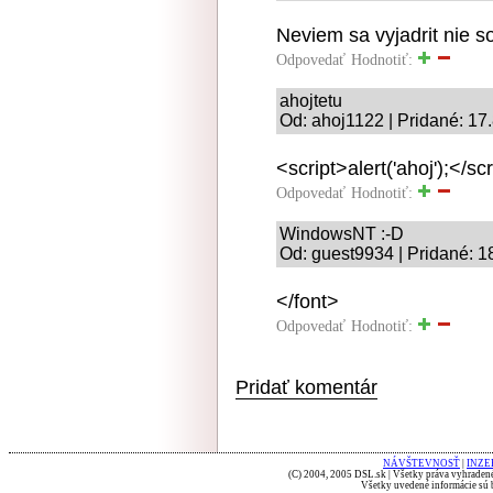
Neviem sa vyjadrit nie s
Odpovedať
Hodnotiť:
ahojtetu
Od: ahoj1122 | Pridané: 17
<script>alert('ahoj');</sc
Odpovedať
Hodnotiť:
WindowsNT :-D
Od: guest9934 | Pridané: 1
</font>
Odpovedať
Hodnotiť:
Pridať komentár
NÁVŠTEVNOSŤ
|
INZE
(C) 2004, 2005 DSL.sk | Všetky práva vyhradené
Všetky uvedené informácie sú b