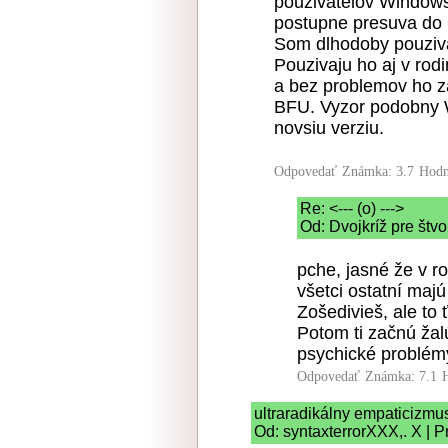
pouzivatelov Windows
postupne presuva do i
Som dlhodoby pouziva
Pouzivaju ho aj v rod
a bez problemov ho za
BFU. Vyzor podobny 
novsiu verziu.
Odpovedať
Známka: 3.7
Hodn
Re: <--- (o) --->
Od: Dvojkríž pre štv
pche, jasné že v r
všetci ostatní maj
Zošedivieš, ale to 
Potom ti začnú žalú
psychické problém
Odpovedať
Známka: 7.1
ultraradikálny empaticizmu
Od: syntaxterrorXXX,. X | P