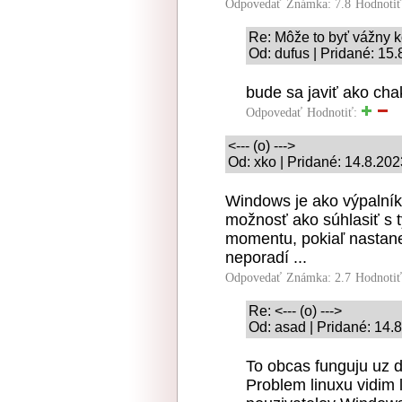
Odpovedať
Známka: 7.8
Hodnoti
Re: Môže to byť vážny k
Od: dufus | Pridané: 15
bude sa javiť ako cha
Odpovedať
Hodnotiť:
<--- (o) --->
Od: xko | Pridané: 14.8.20
Windows je ako výpalník,
možnosť ako súhlasiť s t
momentu, pokiaľ nastane
neporadí ...
Odpovedať
Známka: 2.7
Hodnoti
Re: <--- (o) --->
Od: asad | Pridané: 14.
To obcas funguju uz dl
Problem linuxu vidim 