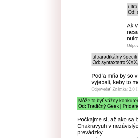
ultr
Od: 
Ak v
nese
nulo
Odpov
ultraradikálny špeci
Od: syntaxterrorXXX,
Podľa mňa by so vš
vyjebali, keby to m
Odpovedať
Známka: 2.0
Môže to byť vážny konkuren
Od: Tradičný Geek | Pridan
Počkajme si, až ako sa 
Chakravyuh v nezávislýc
prevádzky.