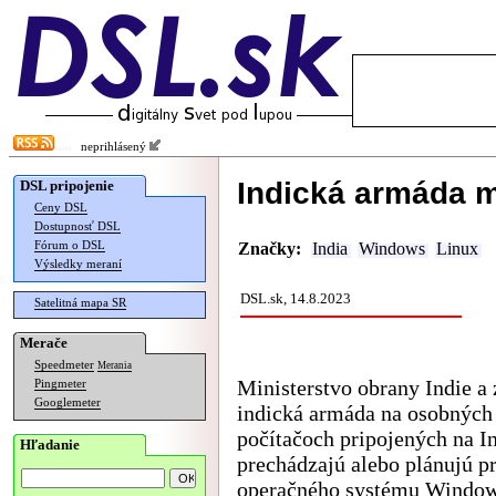
neprihlásený
Indická armáda 
DSL pripojenie
Ceny DSL
Dostupnosť DSL
Fórum o DSL
Značky:
India
Windows
Linux
Výsledky meraní
DSL.sk, 14.8.2023
Satelitná mapa SR
Merače
Speedmeter
Merania
Ministerstvo obrany Indie a 
Pingmeter
Googlemeter
indická armáda na osobných
počítačoch pripojených na In
Hľadanie
prechádzajú alebo plánujú pr
operačného systému Window