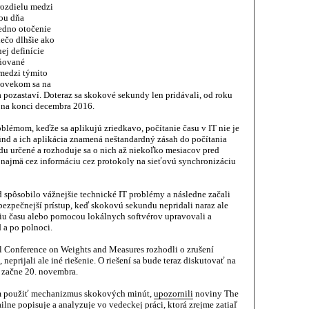
rozdielu medzi
ou dňa
edno otočenie
iečo dlhšie ako
ej definície
ňované
 medzi týmito
človekom sa na
pozastaví. Doteraz sa skokové sekundy len pridávali, od roku
y na konci decembra 2016.
lémom, keďže sa aplikujú zriedkavo, počítanie času v IT nie je
d a ich aplikácia znamená neštandardný zásah do počítania
u určené a rozhoduje sa o nich až niekoľko mesiacov pred
 najmä cez informáciu cez protokoly na sieťovú synchronizáciu
spôsobilo vážnejšie technické IT problémy a následne začali
bezpečnejší prístup, keď skokovú sekundu nepridali naraz ale
iu času alebo pomocou lokálnych softvérov upravovali a
 a po polnoci.
al Conference on Weights and Measures rozhodli o zrušení
prijali ale iné riešenie. O riešení sa bude teraz diskutovať na
 začne 20. novembra.
hom použiť mechanizmus skokových minút,
upozornili
noviny The
ne popisuje a analyzuje vo vedeckej práci, ktorá zrejme zatiaľ