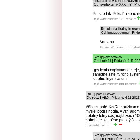
ultraradikálny konsenzualizmu
Od: syntaxterrorXXX, . Y | Pri
Presne tak. Pokiaľ nikoho n
Odpovedať
Známka: 0.0
Hodnotiť:
Re: ultraradikálny konse
Od: juuuuuuuuuuuj | Prida
Ved ano
Odpovedať
Známka: 3.3
Hodnot
Re: qqwweqqwww
Od: boris11 | Pridané: 4.11.20
gps tymto ovplyvnene nieje,
samotne satelity toho system
s uplne inym casom
Odpovedať
Známka: 10.0
Hodnotiť:
Re: qqwweqqwww
Od reg.: Kvík? | Pridané: 4.11.2023
Vôbec nanič. Keďže používame p
myslel podľa hodín. A vzhľadom
debilný letný čas, najblížších 
potrebuje skutočne presný čas, 
Odpovedať
Hodnotiť:
Re: qqwweqqwww
Od: rlp | Pridané: 6.11.2023 17