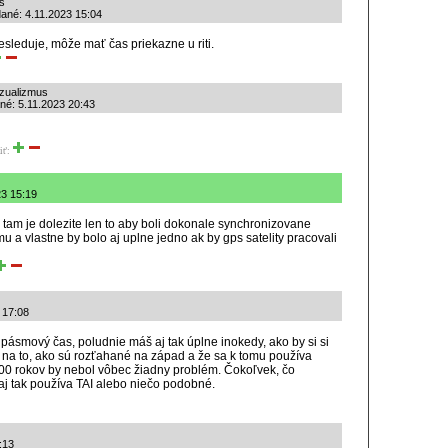
s
dané: 4.11.2023 15:04
esleduje, môže mať čas priekazne u riti.
nzualizmus
né: 5.11.2023 20:43
iť:
23 15:19
 tam je dolezite len to aby boli dokonale synchronizovane
u a vlastne by bolo aj uplne jedno ak by gps satelity pracovali
 17:08
ásmový čas, poludnie máš aj tak úplne inokedy, ako by si si
 na to, ako sú rozťahané na západ a že sa k tomu používa
1000 rokov by nebol vôbec žiadny problém. Čokoľvek, čo
aj tak používa TAI alebo niečo podobné.
:13