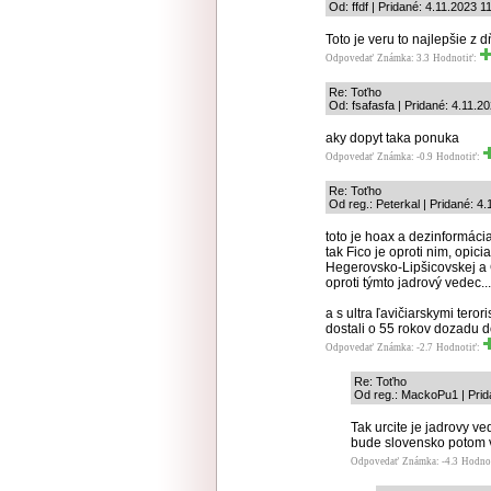
Od: ffdf | Pridané: 4.11.2023 1
Toto je veru to najlepšie z d
Odpovedať
Známka: 3.3
Hodnotiť:
Re: Toťho
Od: fsafasfa | Pridané: 4.11.2
aky dopyt taka ponuka
Odpovedať
Známka: -0.9
Hodnotiť:
Re: Toťho
Od reg.: Peterkal | Pridané: 4
toto je hoax a dezinformácia
tak Fico je oproti nim, op
Hegerovsko-Lipšicovskej a 
oproti týmto jadrový vedec...
a s ultra ľavičiarskymi ter
dostali o 55 rokov dozadu d
Odpovedať
Známka: -2.7
Hodnotiť:
Re: Toťho
Od reg.: MackoPu1 | Prid
Tak urcite je jadrovy ve
bude slovensko potom v
Odpovedať
Známka: -4.3
Hodno