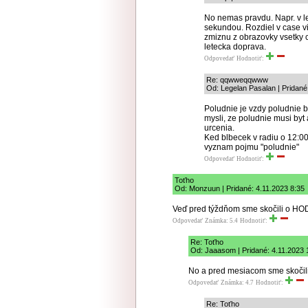
No nemas pravdu. Napr. v let
sekundou. Rozdiel v case v
zmiznu z obrazovky vsetky ci
letecka doprava.
Odpovedať
Hodnotiť:
Re: qqwweqqwww
Od: Legelan Pasalan | Pridané
Poludnie je vzdy poludnie b
mysli, ze poludnie musi byt
urcenia.
Ked blbecek v radiu o 12:00
vyznam pojmu "poludnie"
Odpovedať
Hodnotiť:
Toťho
Od: Monzuun | Pridané: 4.11.2023 8:35
Veď pred týždňom sme skočili o HOD
Odpovedať
Známka: 5.4
Hodnotiť:
Re: Toťho
Od: Jaaasom | Pridané: 4.11.2023 
No a pred mesiacom sme skočili 
Odpovedať
Známka: 4.7
Hodnotiť:
Re: Toťho