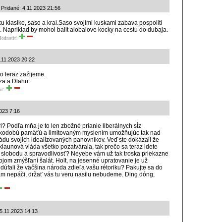
Pridané: 4.11.2023 21:56
u klasike, saso a kral.Saso svojimi kuskami zabava pospoliti
le. Napriklad by mohol balit alobalove kocky na cestu do dubaja.
Hodnotiť:
.11.2023 20:22
o teraz zažijeme.
za a Dlahu.
iť:
2023 7:16
yri? Podľa mňa je to len zbožné prianie liberálnych sĺz
átkodobú pamäťú a limitovaným myslením umožňujúc tak nad
u svojich idealizovaných panovníkov. Veď ste dokázali že
launová vláda všetko pozatvárala, tak prečo sa teraz idete
, slobodu a spravodlivosť? Neyebe vám už tak troska priekazne
jom zmýšľaní šalát. Holt, na jesenné upratovanie je už
 dúfali že väčšina národa zdieľa vašu rétoriku? Pakujte sa do
ám nepáči, držať vás tu veru nasilu nebudeme. Ding dóng,
 5.11.2023 14:13