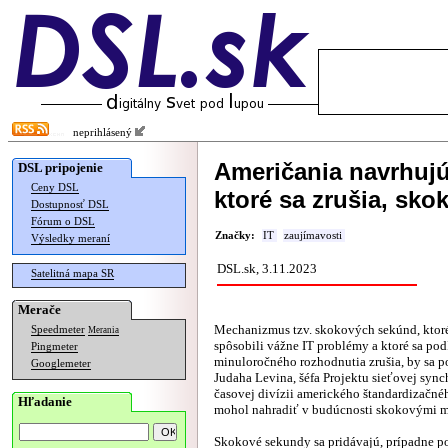
neprihlásený
Američania navrhujú
DSL pripojenie
Ceny DSL
ktoré sa zrušia, sk
Dostupnosť DSL
Fórum o DSL
Značky:
IT
zaujímavosti
Výsledky meraní
DSL.sk, 3.11.2023
Satelitná mapa SR
Merače
Mechanizmus tzv. skokových sekúnd, ktoré
Speedmeter
Merania
spôsobili vážne IT problémy a ktoré sa pod
Pingmeter
minuloročného rozhodnutia zrušia, by sa 
Googlemeter
Judaha Levina, šéfa Projektu sieťovej sync
časovej divízii amerického štandardizačné
Hľadanie
mohol nahradiť v budúcnosti skokovými m
Skokové sekundy sa pridávajú, prípadne p