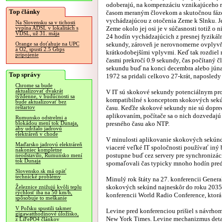
odoberajú, na kompenzáciu vznikajúceho 
Top články
časom meraným človekom a skutočnou fáz
vychádzajúcou z otočenia Zeme k Slnku. J
Na Slovensku sa v tichosti
Zeme okolo jej osi je v súčasnosti totiž o n
vypína ADSL v lokalitách s
VDSL, už 31. mája
24 hodín vychádzajúcich z presnej fyzikáln
sekundy, zároveň je nerovnomerne ovplyv
Orange sa doťahuje na UPC
a O2, spustí 2.5 Gbps
krátkodobejšími vplyvmi. Keď tak rozdiel
pripojenie
časmi prekročí 0.9 sekundy, čas počítaný 
sekundu buď na konci decembra alebo júna 
Top správy
1972 sa pridali celkovo 27-krát, naposled
Chrome sa bude
aktualizovať dvakrát
V IT sú skokové sekundy potenciálnym prob
týždenne, v budúcnosti sa
kompatibilné s konceptom skokových sekún
bude aktualizovať bez
času. Keďže skokové sekundy nie sú dopred
reštartov
aplikovaním, počítače sa o nich dozvedajú
Rumunsko odstrelmi a
presného času ako NTP.
blokádou mení tok Dunaja,
aby udržalo jadrovú
elektráreň v chode
V minulosti aplikovanie skokových sekúnd 
Maďarsko jadrovú elektráreň
viaceré veľké IT spoločnosti používať iný 
nakoniec kompletne
postupne buď cez servery pre synchronizác
neodstavilo, Rumunsko mení
tok Dunaja
spomaľovali čas typicky mnoho hodín pred
Slovensko.sk má opäť
technické problémy
Minulý rok štáty na 27. konferencii Gener
skokových sekúnd najneskôr do roku 2035, ne
Železnice znižujú kvôli teplu
rýchlosť iba na 50 km/h,
konferencii World Radio Conference, ktorá
spôsobuje to meškanie
V Poľsku spustili takmer
Levine pred konferenciou prišiel s návr
gigawatthodinové úložisko,
New York Times. Levine mechanizmus detail
z LiFePO4 článkov