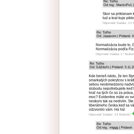
Re: Toťho
Od reg.: MackoPu1 | 
Skor sa priklanam k
lud a kral kuje pik
Odpovedať
Známka: -3.3
Re: Toťho
Od: Jaaasom | Pridané: 4
Normalizácia bude to, č
Normalizácia podľa Fiz
Odpovedať
Známka: 2.7
Hodnot
Re: Toťho
Od: GážduI'o | Pridané: 5.11.
Kde berieš istotu, že len št
smarkatých pokrytcov s kr
sebou neobmedzenú nadvlád
slobodu nepotrebujete keď k
hrať na tých čo sú za práva
moc? Evidentne máte vo svo
neskoro tak sa nedivím. Ste
liberálneho česka keď sa v
odzvonilo vám. Há há!
Odpovedať
Známka: -3.6
Hodnotiť:
Re: Toťho
Od reg.: miggg | Pridané: