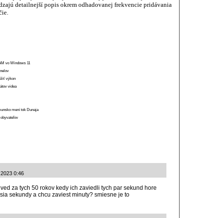
zajú detailnejší popis okrem odhadovanej frekvencie pridávania
čie.
 RAM vo Windows 11
anelov
ížiť výkon
átov videa
munsko mení tok Dunaja
 obyvateľov
.2023 0:46
ed za tych 50 rokov kedy ich zaviedli tych par sekund hore
usia sekundy a chcu zaviest minuty? smiesne je to