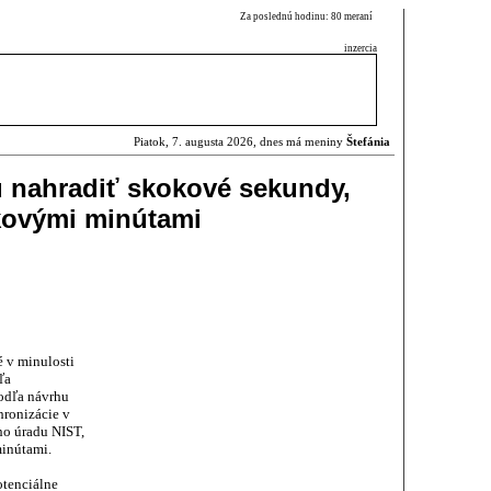
Za poslednú hodinu: 80 meraní
inzercia
Piatok, 7. augusta 2026, dnes má meniny
Štefánia
 nahradiť skokové sekundy,
okovými minútami
 v minulosti
ľa
podľa návrhu
hronizácie v
ho úradu NIST,
inútami.
otenciálne