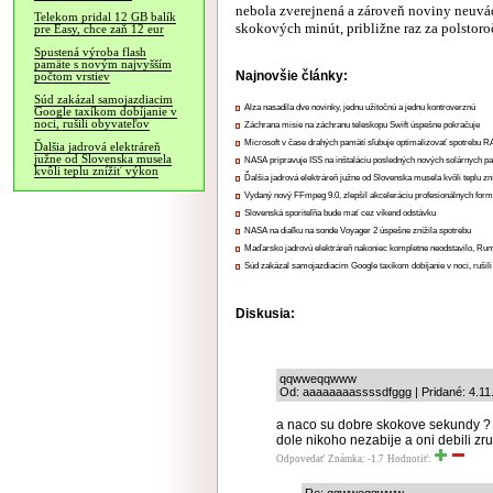
nebola zverejnená a zároveň noviny neuvád
Telekom pridal 12 GB balík
skokových minút, približne raz za polstoro
pre Easy, chce zaň 12 eur
Spustená výroba flash
pamäte s novým najvyšším
Najnovšie články:
počtom vrstiev
Súd zakázal samojazdiacim
Alza nasadila dve novinky, jednu užitočnú a jednu kontroverznú
Google taxíkom dobíjanie v
noci, rušili obyvateľov
Záchrana misie na záchranu teleskopu Swift úspešne pokračuje
Microsoft v čase drahých pamätí sľubuje optimalizovať spotrebu
Ďalšia jadrová elektráreň
južne od Slovenska musela
NASA pripravuje ISS na inštaláciu posledných nových solárnych p
kvôli teplu znížiť výkon
Ďalšia jadrová elektráreň južne od Slovenska musela kvôli teplu zn
Vydaný nový FFmpeg 9.0, zlepšil akceleráciu profesionálnych form
Slovenská sporiteľňa bude mať cez víkend odstávku
NASA na diaľku na sonde Voyager 2 úspešne znížila spotrebu
Maďarsko jadrovú elektráreň nakoniec kompletne neodstavilo, Ru
Súd zakázal samojazdiacim Google taxíkom dobíjanie v noci, rušili
Diskusia:
qqwweqqwww
Od: aaaaaaaassssdfggg | Pridané: 4.11
a naco su dobre skokove sekundy ? v
dole nikoho nezabije a oni debili zr
Odpovedať
Známka: -1.7
Hodnotiť: