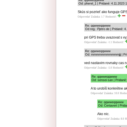
Re: qqwweqqwww
Od: pherel_1 | Pridané: 4.11.2023 
Skús si pozrieť ako funguje G
Odpovedať
Známka: 1.7
Hodnotiť:
Re: qqwweqqwww
Od reg.: Pjetro de | Pridané: 
pri GPS treba uvazovat s 
Odpovedať
Známka: -1.1
Hodnotiť:
Re: qqwweqqwww
Od: mmmmmmmmmmmjjj | Prida
ved nastavim rovnaky cas na
Odpovedať
Známka: -5.0
Hodnotiť:
Re: qqwweqqwww
Od: sensei-san | Pridané:
A to urobíš konkrétne a
Odpovedať
Známka: 10.0
Hodno
Re: qqwweqqwww
Od: Certavert | Prid
Ako nic.
Odpovedať
Známka: 8.0
H