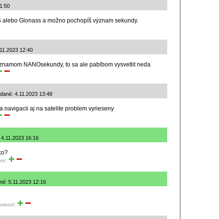
11:50
PS alebo Glonass a možno pochopíš význam sekundy.
4.11.2023 12:40
vyznamom NANOsekundy, to sa ale pablbom vysvetlit neda
né: 4.11.2023 13:48
 navigacii aj na satelite problem vyrieseny
 4.11.2023 16:16
ko?
tiť:
ané: 5.11.2023 12:16
odnotiť: