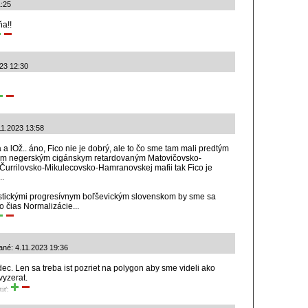
1:25
ňa!!
023 12:30
.11.2023 13:58
 a lOž.. áno, Fico nie je dobrý, ale to čo sme tam mali predtým
iciam negerským cigánskym retardovaným Matovičovsko-
Čurrilovsko-Mikulecovsko-Hamranovskej mafii tak Fico je
..
oristickými progresívnym boľševickým slovenskom by sme sa
o čias Normalizácie...
ané: 4.11.2023 19:36
dec. Len sa treba ist pozriet na polygon aby sme videli ako
yzerat.
tiť: