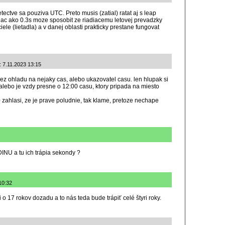
ectve sa pouziva UTC. Preto musis (zatial) ratat aj s leap
iac ako 0.3s moze sposobit ze riadiacemu letovej prevadzky
ele (lietadla) a v danej oblasti prakticky prestane fungovat
: 7.11.2023 13:15
ez ohladu na nejaky cas, alebo ukazovatel casu. len hlupak si
 alebo je vzdy presne o 12:00 casu, ktory pripada na miesto
 zahlasi, ze je prave poludnie, tak klame, pretoze nechape
INU a tu ich trápia sekondy ?
10:32
o 17 rokov dozadu a to nás teda bude trápiť celé štyri roky.