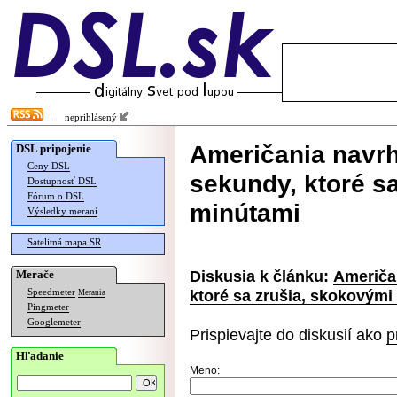
neprihlásený
Američania navrh
DSL pripojenie
Ceny DSL
sekundy, ktoré s
Dostupnosť DSL
Fórum o DSL
minútami
Výsledky meraní
Satelitná mapa SR
Diskusia k článku:
Američa
Merače
ktoré sa zrušia, skokovými
Speedmeter
Merania
Pingmeter
Googlemeter
Prispievajte do diskusií ako
p
Hľadanie
Meno: