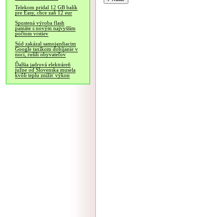
Telekom pridal 12 GB balík
pre Easy, chce zaň 12 eur
Spustená výroba flash
pamäte s novým najvyšším
počtom vrstiev
Súd zakázal samojazdiacim
Google taxíkom dobíjanie v
noci, rušili obyvateľov
Ďalšia jadrová elektráreň
južne od Slovenska musela
kvôli teplu znížiť výkon