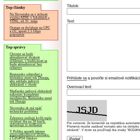
Titulok:
Top články
Na Slovensku sa v tichosti
vypína ADSL v lokalitách s
Text:
VDSL, už 31. mája
Orange sa doťahuje na UPC
a O2, spustí 2.5 Gbps
pripojenie
Top správy
Chrome sa bude
aktualizovať dvakrát
týždenne, v budúcnosti sa
bude aktualizovať bez
reštartov
Rumunsko odstrelmi a
blokádou mení tok Dunaja,
Prihláste sa
a povoľte si emailové notifiká
aby udržalo jadrovú
elektráreň v chode
Overovací text:
Maďarsko jadrovú elektráreň
nakoniec kompletne
neodstavilo, Rumunsko mení
tok Dunaja
Slovensko.sk má opäť
technické problémy
Železnice znižujú kvôli teplu
rýchlosť iba na 50 km/h,
Pre overenie, že komentár sa nepridáva automatizov
spôsobuje to meškanie
Písmená musíte zadávať rovnako ako na obrázku veľk
obrázok". V texte sa používajú iba znaky "BC
V Poľsku spustili takmer
gigawatthodinové úložisko,
z LiFePO4 článkov