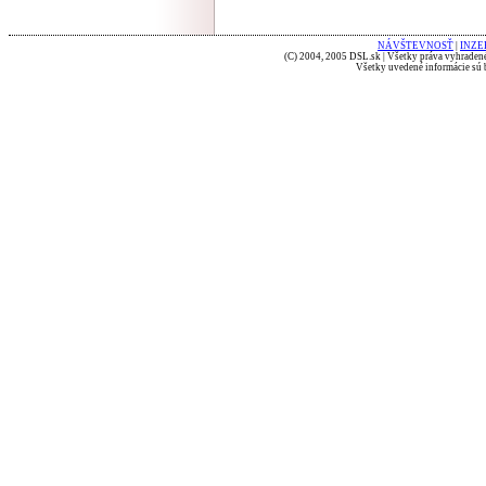
NÁVŠTEVNOSŤ
|
INZE
(C) 2004, 2005 DSL.sk | Všetky práva vyhradené
Všetky uvedené informácie sú b