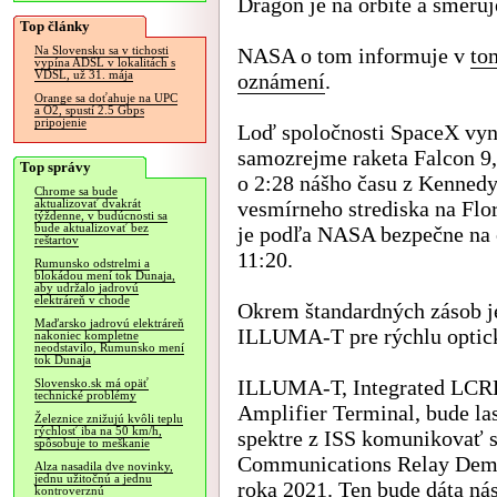
Dragon je na orbite a smeruj
Top články
NASA o tom informuje v
to
Na Slovensku sa v tichosti
vypína ADSL v lokalitách s
VDSL, už 31. mája
oznámení
.
Orange sa doťahuje na UPC
a O2, spustí 2.5 Gbps
pripojenie
Loď spoločnosti SpaceX vyn
samozrejme raketa Falcon 9,
Top správy
o 2:28 nášho času z Kenned
Chrome sa bude
vesmírneho strediska na Flo
aktualizovať dvakrát
týždenne, v budúcnosti sa
bude aktualizovať bez
je podľa NASA bezpečne na or
reštartov
11:20.
Rumunsko odstrelmi a
blokádou mení tok Dunaja,
aby udržalo jadrovú
elektráreň v chode
Okrem štandardných zásob je
Maďarsko jadrovú elektráreň
ILLUMA-T pre rýchlu optic
nakoniec kompletne
neodstavilo, Rumunsko mení
tok Dunaja
ILLUMA-T, Integrated LCR
Slovensko.sk má opäť
technické problémy
Amplifier Terminal, bude l
Železnice znižujú kvôli teplu
rýchlosť iba na 50 km/h,
spektre z ISS komunikovať 
spôsobuje to meškanie
Communications Relay Demon
Alza nasadila dve novinky,
jednu užitočnú a jednu
roka 2021. Ten bude dáta ná
kontroverznú