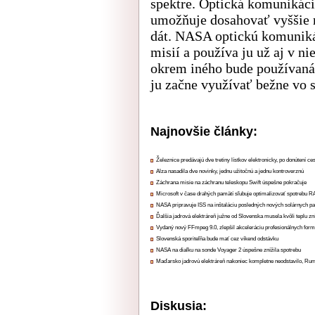
spektre. Optická komunikáci
umožňuje dosahovať vyššie r
dát. NASA optickú komunikác
misií a používa ju už aj v n
okrem iného bude používaná
ju začne využívať bežne vo sv
Najnovšie články:
Železnice predávajú dve tretiny lístkov elektronicky, po donútení ce
Alza nasadila dve novinky, jednu užitočnú a jednu kontroverznú
Záchrana misie na záchranu teleskopu Swift úspešne pokračuje
Microsoft v čase drahých pamätí sľubuje optimalizovať spotrebu
NASA pripravuje ISS na inštaláciu posledných nových solárnych p
Ďalšia jadrová elektráreň južne od Slovenska musela kvôli teplu zn
Vydaný nový FFmpeg 9.0, zlepšil akceleráciu profesionálnych form
Slovenská sporiteľňa bude mať cez víkend odstávku
NASA na diaľku na sonde Voyager 2 úspešne znížila spotrebu
Maďarsko jadrovú elektráreň nakoniec kompletne neodstavilo, Ru
Diskusia: