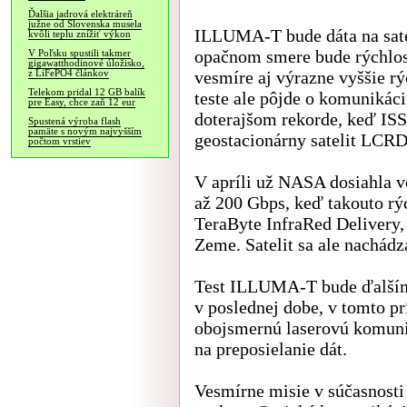
Ďalšia jadrová elektráreň
južne od Slovenska musela
ILLUMA-T bude dáta na satel
kvôli teplu znížiť výkon
opačnom smere bude rýchlos
V Poľsku spustili takmer
gigawatthodinové úložisko,
vesmíre aj výrazne vyššie rý
z LiFePO4 článkov
Telekom pridal 12 GB balík
teste ale pôjde o komunikáci
pre Easy, chce zaň 12 eur
doterajšom rekorde, keď ISS
Spustená výroba flash
pamäte s novým najvyšším
geostacionárny satelit LCRD 
počtom vrstiev
V apríli už NASA dosiahla v
až 200 Gbps, keď takouto rý
TeraByte InfraRed Delivery, 
Zeme. Satelit sa ale nachádz
Test ILLUMA-T bude ďalším 
v poslednej dobe, v tomto p
obojsmernú laserovú komunik
na preposielanie dát.
Vesmírne misie v súčasnost