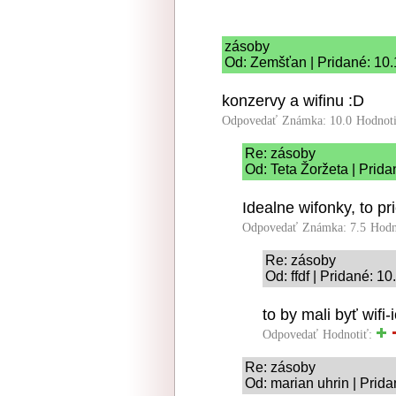
zásoby
Od: Zemšťan | Pridané: 10
konzervy a wifinu :D
Odpovedať
Známka: 10.0
Hodnot
Re: zásoby
Od: Teta Žoržeta | Prid
Idealne wifonky, to pr
Odpovedať
Známka: 7.5
Hodn
Re: zásoby
Od: ffdf | Pridané: 1
to by mali byť wifi-
Odpovedať
Hodnotiť:
Re: zásoby
Od: marian uhrin | Prid