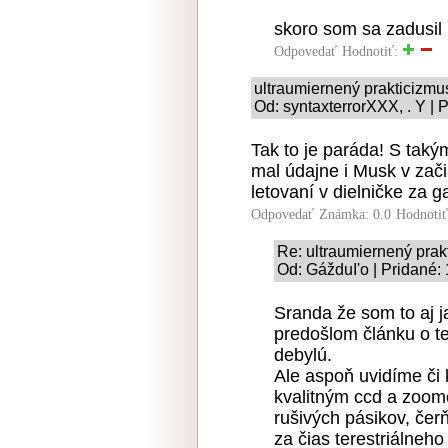
skoro som sa zadusil 
Odpovedať
Hodnotiť:
ultraumiernený prakticizmu
Od: syntaxterrorXXX, . Y | 
Tak to je paráda! S taký
mal údajne i Musk v zači
letovaní v dielničke za g
Odpovedať
Známka: 0.0
Hodnoti
Re: ultraumiernený prak
Od: GážduI'o | Pridané:
Sranda že som to aj ja
predošlom článku o te
debylú.
Ale aspoň uvidíme či 
kvalitným ccd a zoo
rušivých pásikov, če
za čias terestriálneho 