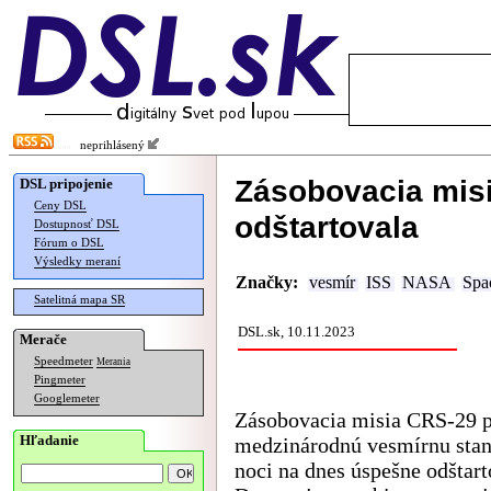
neprihlásený
Zásobovacia misi
DSL pripojenie
Ceny DSL
odštartovala
Dostupnosť DSL
Fórum o DSL
Výsledky meraní
Značky:
vesmír
ISS
NASA
Spa
Satelitná mapa SR
DSL.sk, 10.11.2023
Merače
Speedmeter
Merania
Pingmeter
Googlemeter
Zásobovacia misia CRS-29 p
Hľadanie
medzinárodnú vesmírnu stan
noci na dnes úspešne odštart