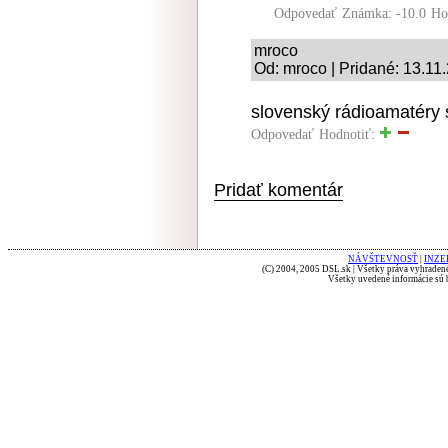
Odpovedať
Známka: -10.0
Ho
mroco
Od: mroco | Pridané: 13.11
slovenský rádioamatéry 
Odpovedať
Hodnotiť:
Pridať komentár
NÁVŠTEVNOSŤ
|
INZE
(C) 2004, 2005 DSL.sk | Všetky práva vyhradené
Všetky uvedené informácie sú b