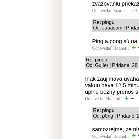
zväzovaniu prieka
Odpovedať
Známka: -3.3
Re: pingu
Od: Jaaasom | Prida
Ping a pong sú na 
Odpovedať
Hodnotiť:
Re: pingu
Od: Gujler | Pridané: 28
Inak zaujimava uvaha.
vakuu dava 12,5 minut
uplne bezny prenos 
Odpovedať
Hodnotiť:
Re: pingu
Od: p0ng | Pridané: 
samozrejme, ze n
Odpovedať
Hodnotiť: