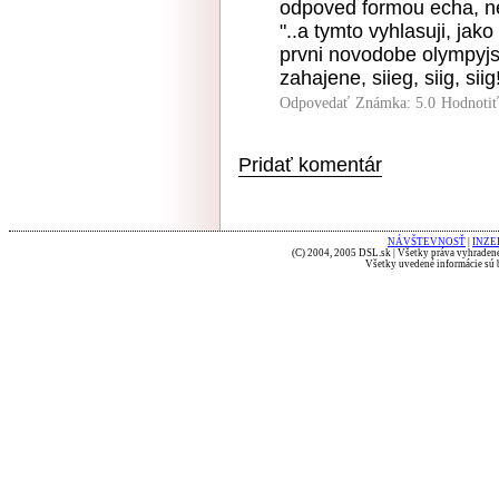
odpoved formou echa, ne
"..a tymto vyhlasuji, jak
prvni novodobe olympyjs
zahajene, siieg, siig, siig
Odpovedať
Známka: 5.0
Hodnoti
Pridať komentár
NÁVŠTEVNOSŤ
|
INZE
(C) 2004, 2005 DSL.sk | Všetky práva vyhradené
Všetky uvedené informácie sú b