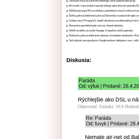
Záchrana misie na záchranu teleskopu Swift úspešne pokračuje
Microsoft v čase drahých pamätí sľubuje optimalizovať spotrebu
NASA pripravuje ISS na inštaláciu posledných nových solárnych p
Ďalšia jadrová elektráreň južne od Slovenska musela kvôli teplu zn
Vydaný nový FFmpeg 9.0, zlepšil akceleráciu profesionálnych form
Slovenská sporiteľňa bude mať cez víkend odstávku
NASA na diaľku na sonde Voyager 2 úspešne znížila spotrebu
Maďarsko jadrovú elektráreň nakoniec kompletne neodstavilo, Ru
Súd zakázal samojazdiacim Google taxíkom dobíjanie v noci, rušili
Diskusia:
Paráda
Od: výfuk | Pridané: 26.4.2
Rýchlejšie ako DSL u ná
Odpovedať
Známka: 10.0
Hodnot
Re: Paráda
Od: fuvyk | Pridané: 28
Nemate air-net od Ba