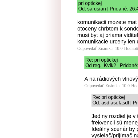
pri optickej
Od: sarusian | Pridané: 26
komunikacii mozete mat 
otoceny chrbtom k sonde
musi byt aj priama viditel
komunikacie urceny len 
Odpovedať
Známka: 10.0
Hodnot
Re: pri optickej
Od reg.: Kvík? | Pridané
A na rádiových vlnový
Odpovedať
Známka: 10.0
Hod
Re: pri optickej
Od: asdfasdfasdf | P
Jediný rozdiel je v
frekvencii sú mene
Ideálny scenár by 
vysielač/prijímač n