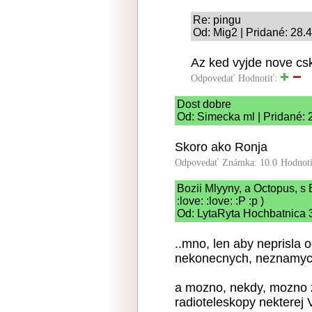
Re: pingu
Od: Mig2 | Pridané: 28.
Az ked vyjde nove cs
Odpovedať
Hodnotiť:
Dost dobre
Od: Simecka ml | Pridané: 
Skoro ako Ronja
Odpovedať
Známka: 10.0
Hodnot
Bozii Mlyyny, a Octopus, s
:love: :love: :P :p )
Od: LytaRyta Hochbatnica 3
..mno, len aby neprisla
nekonecnych, neznamych
a mozno, nekdy, mozno z
radioteleskopy nekterej 