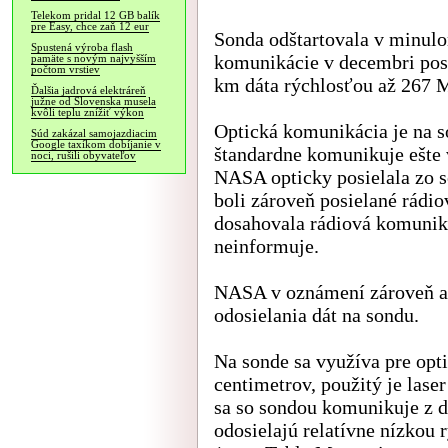
Telekom pridal 12 GB balík
pre Easy, chce zaň 12 eur
Sonda odštartovala v minulom
Spustená výroba flash
komunikácie v decembri posi
pamäte s novým najvyšším
počtom vrstiev
km dáta rýchlosťou až 267 
Ďalšia jadrová elektráreň
južne od Slovenska musela
kvôli teplu znížiť výkon
Optická komunikácia je na s
Súd zakázal samojazdiacim
Google taxíkom dobíjanie v
štandardne komunikuje ešte 
noci, rušili obyvateľov
NASA opticky posielala zo so
boli zároveň posielané rádi
dosahovala rádiová komunik
neinformuje.
NASA v oznámení zároveň av
odosielania dát na sondu.
Na sonde sa využíva pre opt
centimetrov, použitý je las
sa so sondou komunikuje z d
odosielajú relatívne nízkou