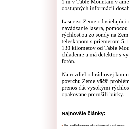
1 m v Table Mountain v amer
dostupných informácií dosa
Laser zo Zeme odosielajúci d
navádzanie lasera, pomocou 
rýchlosťou zo sondy na Zem.
teleskopom s priemerom 5.1 
130 kilometov od Table Mou
chladenie a má detektor s v
fotón.
Na rozdiel od rádiovej komu
povrchu Zeme väčší problém 
prenos dát vysokými rýchlos
opakovane prerušili búrky.
Najnovšie články:
Alza nasadila dve novinky, jednu užitočnú a jednu kontroverznú