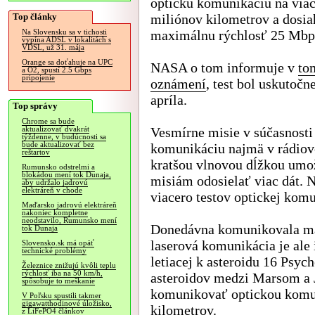
optickú komunikáciu na via
Top články
miliónov kilometrov a dosia
maximálnu rýchlosť 25 Mbp
Na Slovensku sa v tichosti
vypína ADSL v lokalitách s
VDSL, už 31. mája
Orange sa doťahuje na UPC
NASA o tom informuje v
to
a O2, spustí 2.5 Gbps
pripojenie
oznámení
, test bol uskutočn
apríla.
Top správy
Chrome sa bude
Vesmírne misie v súčasnosti
aktualizovať dvakrát
týždenne, v budúcnosti sa
bude aktualizovať bez
komunikáciu najmä v rádiov
reštartov
kratšou vlnovou dĺžkou umož
Rumunsko odstrelmi a
blokádou mení tok Dunaja,
misiám odosielať viac dát. 
aby udržalo jadrovú
elektráreň v chode
viacero testov optickej kom
Maďarsko jadrovú elektráreň
nakoniec kompletne
neodstavilo, Rumunsko mení
Donedávna komunikovala ma
tok Dunaja
laserová komunikácia je ale 
Slovensko.sk má opäť
technické problémy
letiacej k asteroidu 16 Psy
Železnice znižujú kvôli teplu
rýchlosť iba na 50 km/h,
asteroidov medzi Marsom a 
spôsobuje to meškanie
komunikovať optickou komun
V Poľsku spustili takmer
gigawatthodinové úložisko,
kilometrov.
z LiFePO4 článkov