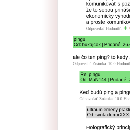
komunikovať s poz
že to sebou prináš
ekonomicky výhodne
a proste komunikov
Odpovedať
Hodnotiť:
pingu
Od: bukajcok | Pridané: 26
ale čo ten ping? to kedy
Odpovedať
Známka: 10.0
Hodnot
Re: pingu
Od: MaN144 | Pridané: 
Keď budú ping a ping
Odpovedať
Známka: 10.0
Hod
ultraumiernený prakt
Od: syntaxterrorXXX,
Holografický princí