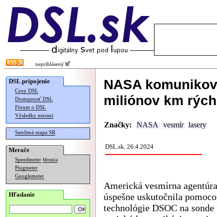
neprihlásený
NASA komunikova
DSL pripojenie
Ceny DSL
miliónov km rýc
Dostupnosť DSL
Fórum o DSL
Výsledky meraní
Značky:
NASA
vesmír
lasery
Satelitná mapa SR
DSL.sk, 26.4.2024
Merače
Speedmeter
Merania
Pingmeter
Googlemeter
Americká vesmírna agentú
Hľadanie
úspešne uskutočnila pomoco
technológie DSOC na sonde