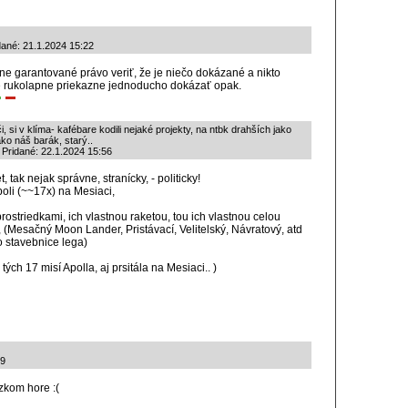
dané: 21.1.2024 15:22
ne garantované právo veriť, že je niečo dokázané a nikto
rukolapne priekazne jednoducho dokázať opak.
či, si v klíma- kafébare kodili nejaké projekty, na ntbk drahších jako
ako náš barák, starý..
 Pridané: 22.1.2024 15:56
, tak nejak správne, stranícky, - politicky!
boli (~~17x) na Mesiaci,
prostriedkami, ich vlastnou raketou, tou ich vlastnou celou
(Mesačný Moon Lander, Pristávací, Velitelský, Návratový, atd
o stavebnice lega)
tých 17 misí Apolla, aj prsitála na Mesiaci.. )
49
zkom hore :(