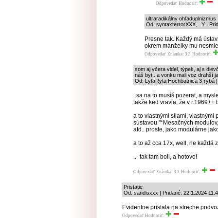
Odpovedať
Hodnotiť:
ultraradikálny ohľaduplnizmus
Od: syntaxterrorXXX, . Y | Pri
Presne tak. Každý má ústav
okrem manželky mu nesmie 
Odpovedať
Známka: 3.3
Hodnotiť:
som aj včera videl, týpek, aj s diev
náš byt.. a vonku mali voz drahší j
Od: LytaRyta Hochbatnica 3-rybá |
..sa na to musíš pozerat, a myslet
takže ked vravia, že v r.1969++ 
a to vlastnými silami, vlastnými 
sústavou "*Mesačných modulov, 
atd.. proste, jako modulárne jak
a to až cca 17x, well, ne každá z 
..- tak tam boli, a hotovo!
Odpovedať
Známka: 3.3
Hodnotiť:
Pristatie
Od: sandisxxx | Pridané: 22.1.2024 11:
Evidentne pristala na streche podvo
Odpovedať
Hodnotiť: