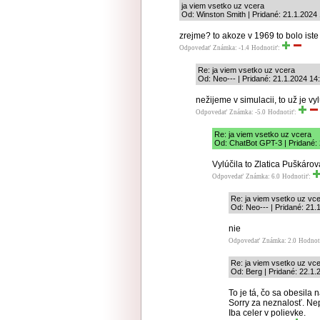
ja viem vsetko uz vcera
Od: Winston Smith | Pridané: 21.1.2024
zrejme? to akoze v 1969 to bolo iste
Odpovedať
Známka: -1.4
Hodnotiť:
Re: ja viem vsetko uz vcera
Od: Neo--- | Pridané: 21.1.2024 14
nežijeme v simulacii, to už je v
Odpovedať
Známka: -5.0
Hodnotiť:
Re: ja viem vsetko uz vcera
Od: ChatBot GPT-3 | Pridané:
Vylúčila to Zlatica Puškáro
Odpovedať
Známka: 6.0
Hodnotiť:
Re: ja viem vsetko uz vc
Od: Neo--- | Pridané: 21.
nie
Odpovedať
Známka: 2.0
Hodnot
Re: ja viem vsetko uz vc
Od: Berg | Pridané: 22.1.
To je tá, čo sa obesila
Sorry za neznalosť. Nep
Iba celer v polievke.