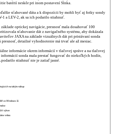
ie batérií neskôr pri inom postavení Slnka.
ďalšie sťahované dáta a k dispozícii by mohli byť aj fotky sondy
1 a LEV-2, ak sa ich podarilo stiahnuť.
 základe optickej navigácie, presnosť mala dosahovať 100
oritizovala sťahovanie dát z navigačného systému, aby dokázala
taviteľov JAXA na základe vizuálnych dát pri pristávaní sonda
resnosť, detailné vyhodnotenie má trvať ale až mesiac.
iálne informácie okrem informácií v tlačovej správe a na tlačovej
to informácií sonda mala prestať fungovať do niekoľkých hodín,
odarilo stiahnuť nie je zatiaľ jasné.
stujúcich na takýto nákup
 RAM vo Windows 11
anelov
ížiť výkon
átov videa