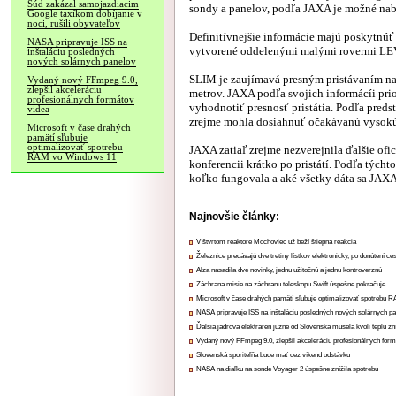
Súd zakázal samojazdiacim
sondy a panelov, podľa JAXA je možné nabit
Google taxíkom dobíjanie v
noci, rušili obyvateľov
Definitívnejšie informácie majú poskytnúť 
NASA pripravuje ISS na
vytvorené oddelenými malými rovermi LEV-
inštaláciu posledných
nových solárnych panelov
SLIM je zaujímavá presným pristávaním na
Vydaný nový FFmpeg 9.0,
zlepšil akceleráciu
metrov. JAXA podľa svojich informácíi pri
profesionálnych formátov
vyhodnotiť presnosť pristátia. Podľa preds
videa
zrejme mohla dosiahnuť očakávanú vysokú p
Microsoft v čase drahých
pamätí sľubuje
optimalizovať spotrebu
JAXA zatiaľ zrejme nezverejnila ďalšie ofic
RAM vo Windows 11
konferencii krátko po pristátí. Podľa tých
koľko fungovala a aké všetky dáta sa JAXA p
Najnovšie články:
V štvrtom reaktore Mochoviec už beží štiepna reakcia
Železnice predávajú dve tretiny lístkov elektronicky, po donútení ce
Alza nasadila dve novinky, jednu užitočnú a jednu kontroverznú
Záchrana misie na záchranu teleskopu Swift úspešne pokračuje
Microsoft v čase drahých pamätí sľubuje optimalizovať spotrebu
NASA pripravuje ISS na inštaláciu posledných nových solárnych p
Ďalšia jadrová elektráreň južne od Slovenska musela kvôli teplu zn
Vydaný nový FFmpeg 9.0, zlepšil akceleráciu profesionálnych form
Slovenská sporiteľňa bude mať cez víkend odstávku
NASA na diaľku na sonde Voyager 2 úspešne znížila spotrebu