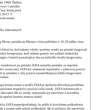
ári 1966. Ďalšou
eyor 1 pristála
ína, ktorej prvá
ri 2013. V
dická sonda
koľko súkromných
 Moon, pristála na Mesiaci včera približne o 16:20 nášho času.
ýchlosťou, ked takmer všetky systémy sondy po pristátí fungovali
žitý komponent, keď solárne panely nevyrábali elektrickú
nergiu z batérií postačujúcu iba na niekoľko hodín fungovania.
j konferencii po pristátí JAXA označila pristátie za úspešné,
ov avizovaný JAXA by znamenal nepristátie v plánovej pozícii.
i je pristátie v zlej pozícii neumožňujúcej ďalšie fungovanie
státie.
vojej hornej strane a podľa JAXA je možným dôvodom problému
 natočenie respektíve pozíciu celej sondy. JAXA informovala o
 sťahovania dát zo sondy, nepoznala jej natočenie a nevedela
ená opačne hornou stranou nadol.
elia JAXA nepredpokladajú, že prišlo k fyzickému poškodeniu
i a zrejme teda neboli poškodené. Ak je príčinou zlé natočenie