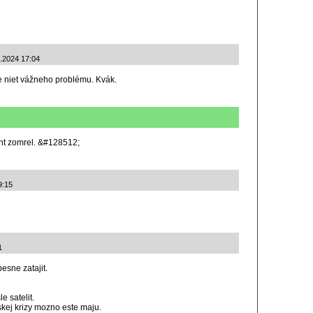
1.2024 17:04
e niet vážneho problému. Kvák.
ent zomrel. &#128512;
9:15
1
esne zatajit.
e satelit.
kej krizy mozno este maju.