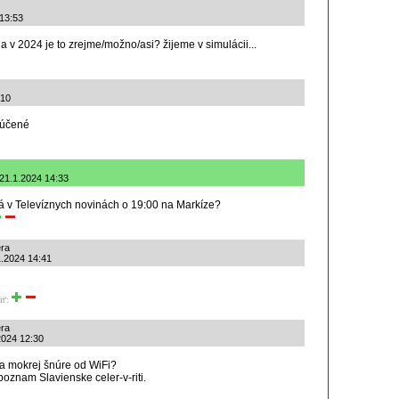
 13:53
 a v 2024 je to zrejme/možno/asi? žijeme v simulácii...
:10
ylúčené
 21.1.2024 14:33
vá v Televíznych novinách o 19:00 na Markíze?
era
1.2024 14:41
iť:
era
2024 12:30
 na mokrej šnúre od WiFi?
oznam Slavienske celer-v-riti.