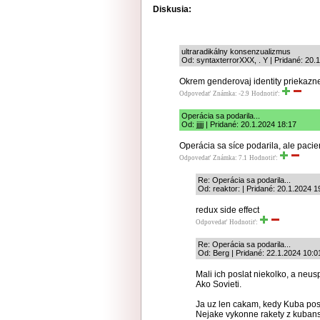
Diskusia:
ultraradikálny konsenzualizmus
Od: syntaxterrorXXX, . Y | Pridané: 20.
Okrem genderovaj identity priekazn
Odpovedať
Známka: -2.9
Hodnotiť:
Operácia sa podarila...
Od: jjjjj | Pridané: 20.1.2024 18:17
Operácia sa síce podarila, ale paci
Odpovedať
Známka: 7.1
Hodnotiť:
Re: Operácia sa podarila...
Od: reaktor: | Pridané: 20.1.2024 1
redux side effect
Odpovedať
Hodnotiť:
Re: Operácia sa podarila...
Od: Berg | Pridané: 22.1.2024 10:0
Mali ich poslat niekolko, a neusp
Ako Sovieti.
Ja uz len cakam, kedy Kuba posl
Nejake vykonne rakety z kubans