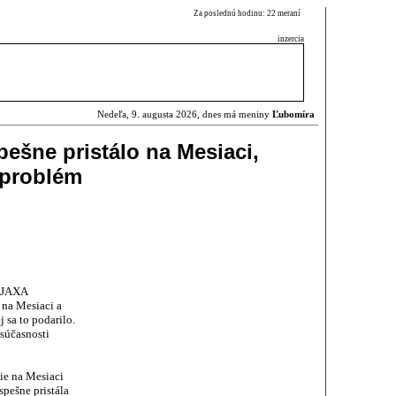
Za poslednú hodinu: 22 meraní
inzercia
Nedeľa, 9. augusta 2026, dnes má meniny
Ľubomíra
ešne pristálo na Mesiaci,
 problém
y JAXA
 na Mesiaci a
j sa to podarilo.
súčasnosti
ie na Mesiaci
spešne pristála