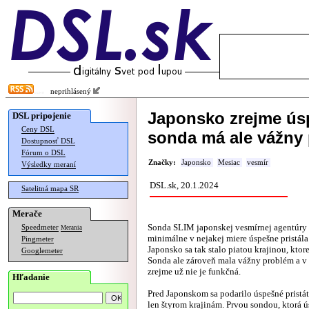
neprihlásený
Japonsko zrejme úsp
DSL pripojenie
Ceny DSL
sonda má ale vážny
Dostupnosť DSL
Fórum o DSL
Značky:
Japonsko
Mesiac
vesmír
Výsledky meraní
DSL.sk, 20.1.2024
Satelitná mapa SR
Merače
Sonda SLIM japonskej vesmírnej agentúr
Speedmeter
Merania
minimálne v nejakej miere úspešne pristála
Pingmeter
Japonsko sa tak stalo piatou krajinou, ktore
Googlemeter
Sonda ale zároveň mala vážny problém a v 
zrejme už nie je funkčná.
Hľadanie
Pred Japonskom sa podarilo úspešné pristát
len štyrom krajinám. Prvou sondou, ktorá ú