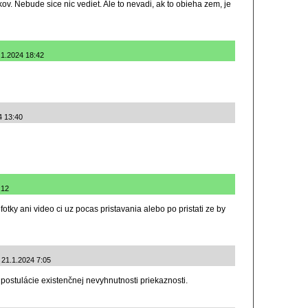
kov. Nebude sice nic vediet. Ale to nevadi, ak to obieha zem, je
0.1.2024 18:42
4 13:40
:12
fotky ani video ci uz pocas pristavania alebo po pristati ze by
: 21.1.2024 7:05
postulácie existenčnej nevyhnutnosti priekaznosti.