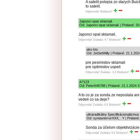
A satelit polepia zo starych Buic
to satelit.
Odpovedať
Hodnotiť:
Japonci opat sklamali.
Od: Japonci opat sklamali. | Pridané: 2
Japonci opat sklamali.
Odpovedať
Známka: 4.7
Hodnotiť:
ako kto
Od: JetSetWilly | Pridané: 21.1.202
pre pesimistov sklamali
pre optimistov uspeli
Odpovedať
Známka: -3.3
Hodnotiť:
A?123
Od: Peter646788 | Pridané: 21.1.2024 3
A to co je za sonda ze neposlala ani 
vedeli co sa deje?
Odpovedať
Známka: 6.0
Hodnotiť:
ultraradikálny špecifikácionalizmus
Od: syntaxterrorXXX, . Y | Pridané
Sonda za účelom objektivizácie 
Odpovedať
Známka: 0.0
Hodnotiť: