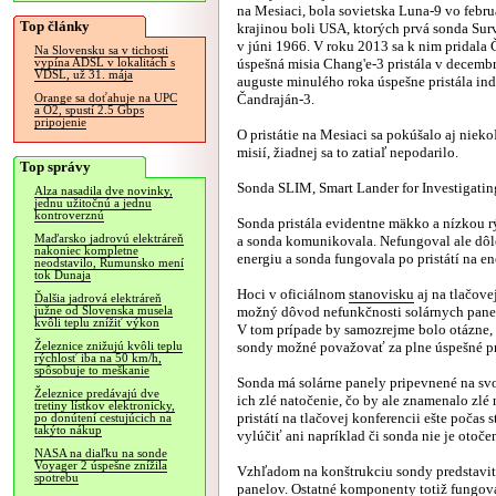
na Mesiaci, bola sovietska Luna-9 vo febru
Top články
krajinou boli USA, ktorých prvá sonda Surv
v júni 1966. V roku 2013 sa k nim pridala Č
Na Slovensku sa v tichosti
úspešná misia Chang'e-3 pristála v decemb
vypína ADSL v lokalitách s
VDSL, už 31. mája
auguste minulého roka úspešne pristála in
Čandraján-3.
Orange sa doťahuje na UPC
a O2, spustí 2.5 Gbps
pripojenie
O pristátie na Mesiaci sa pokúšalo aj nie
misií, žiadnej sa to zatiaľ nepodarilo.
Top správy
Sonda SLIM, Smart Lander for Investigating
Alza nasadila dve novinky,
jednu užitočnú a jednu
kontroverznú
Sonda pristála evidentne mäkko a nízkou r
Maďarsko jadrovú elektráreň
a sonda komunikovala. Nefungoval ale dôle
nakoniec kompletne
energiu a sonda fungovala po pristátí na e
neodstavilo, Rumunsko mení
tok Dunaja
Hoci v oficiálnom
stanovisku
aj na tlačove
Ďalšia jadrová elektráreň
možný dôvod nefunkčnosti solárnych panel
južne od Slovenska musela
kvôli teplu znížiť výkon
V tom prípade by samozrejme bolo otázne, č
sondy možné považovať za plne úspešné pri
Železnice znižujú kvôli teplu
rýchlosť iba na 50 km/h,
spôsobuje to meškanie
Sonda má solárne panely pripevnené na s
Železnice predávajú dve
ich zlé natočenie, čo by ale znamenalo zlé
tretiny lístkov elektronicky,
pristátí na tlačovej konferencii ešte počas
po donútení cestujúcich na
takýto nákup
vylúčiť ani napríklad či sonda nie je otoč
NASA na diaľku na sonde
Voyager 2 úspešne znížila
Vzhľadom na konštrukciu sondy predstavit
spotrebu
panelov. Ostatné komponenty totiž fungoval