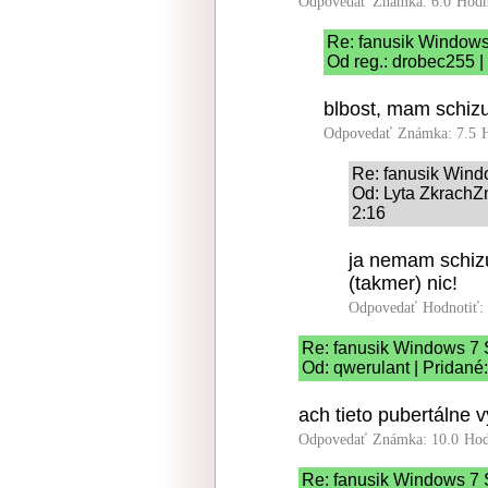
Odpovedať
Známka: 6.0
Hodn
Re: fanusik Windo
Od reg.: drobec255 |
blbost, mam schizu
Odpovedať
Známka: 7.5
Re: fanusik Win
Od: Lyta Zkrach
2:16
ja nemam schizu
(takmer) nic!
Odpovedať
Hodnotiť:
Re: fanusik Windows 
Od: qwerulant | Pridané
ach tieto pubertálne v
Odpovedať
Známka: 10.0
Hod
Re: fanusik Windows 