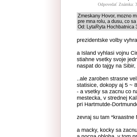
Odpovedať
Známka: 3
Zmeskany Hovor, mozno mi 
pre mna rolu, a dusu, co sa
Od: LytaRyta Hochbatnica 3
prezidentske volby vyhra
a Island vyhlasi vojnu Ci
stiahne vsetky svoje jed
naspat do tajgy na Sibir,
..ale zaroben strasne ve
statisice, dokopy aj 5 ~ 
- a vsetky sa zacnu co n
mestecka, v strednej Kal
pri Hartmutde-Dortmunde
zevraj su tam *kraastn
a macky, kocky sa zacnu 
a nocna obloha, v tom p