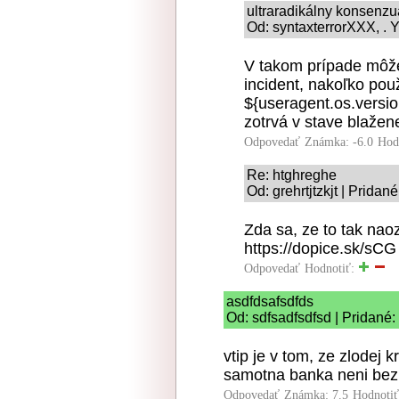
ultraradikálny konsenz
Od: syntaxterrorXXX, . Y
V takom prípade môže
incident, nakoľko po
${useragent.os.versi
zotrvá v stave blažen
Odpovedať
Známka: -6.0
Hod
Re: htghreghe
Od: grehrtjtzkjt | Pridan
Zda sa, ze to tak nao
https://dopice.sk/sCG
Odpovedať
Hodnotiť:
asdfdsafsdfds
Od: sdfsadfsdfsd | Pridané
vtip je v tom, ze zlodej k
samotna banka neni bezp
Odpovedať
Známka: 7.5
Hodnoti