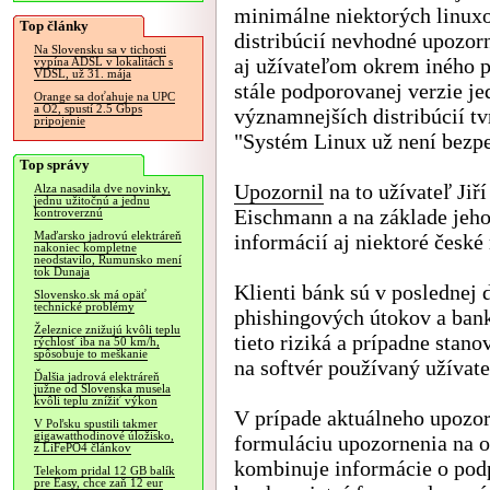
minimálne niektorých linux
Top články
distribúcií nevhodné upozor
Na Slovensku sa v tichosti
aj užívateľom okrem iného p
vypína ADSL v lokalitách s
VDSL, už 31. mája
stále podporovanej verzie je
Orange sa doťahuje na UPC
a O2, spustí 2.5 Gbps
významnejších distribúcií tv
pripojenie
"Systém Linux už není bezp
Top správy
Upozornil
na to užívateľ Jiří
Alza nasadila dve novinky,
jednu užitočnú a jednu
Eischmann a na základe jeh
kontroverznú
Maďarsko jadrovú elektráreň
informácií aj niektoré české
nakoniec kompletne
neodstavilo, Rumunsko mení
tok Dunaja
Klienti bánk sú v poslednej
Slovensko.sk má opäť
technické problémy
phishingových útokov a bank
Železnice znižujú kvôli teplu
tieto riziká a prípadne sta
rýchlosť iba na 50 km/h,
spôsobuje to meškanie
na softvér používaný užívat
Ďalšia jadrová elektráreň
južne od Slovenska musela
kvôli teplu znížiť výkon
V prípade aktuálneho upozo
V Poľsku spustili takmer
gigawatthodinové úložisko,
formuláciu upozornenia na 
z LiFePO4 článkov
kombinuje informácie o podp
Telekom pridal 12 GB balík
pre Easy, chce zaň 12 eur