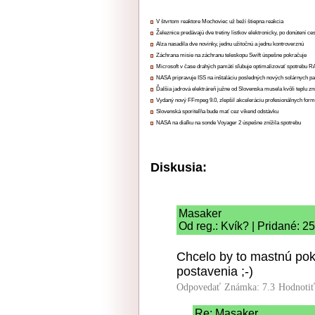
V štvrtom reaktore Mochoviec už beží štiepna reakcia
Železnice predávajú dve tretiny lístkov elektronicky, po donútení ce
Alza nasadila dve novinky, jednu užitočnú a jednu kontroverznú
Záchrana misie na záchranu teleskopu Swift úspešne pokračuje
Microsoft v čase drahých pamätí sľubuje optimalizovať spotrebu
NASA pripravuje ISS na inštaláciu posledných nových solárnych p
Ďalšia jadrová elektráreň južne od Slovenska musela kvôli teplu zn
Vydaný nový FFmpeg 9.0, zlepšil akceleráciu profesionálnych form
Slovenská sporiteľňa bude mať cez víkend odstávku
NASA na diaľku na sonde Voyager 2 úspešne znížila spotrebu
Diskusia:
Masaker
Od reg.: Kvík? | Pridané: 2
Chcelo by to mastnú po
postavenia ;-)
Odpovedať
Známka: 7.3
Hodnoti
Re: Masaker