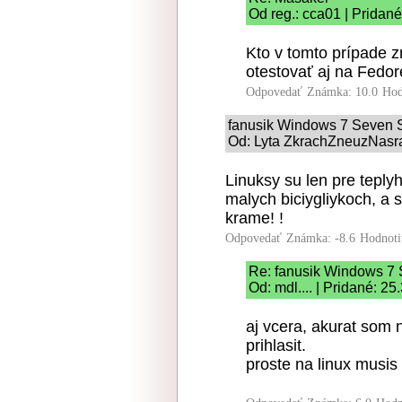
Od reg.: cca01 | Pridané
Kto v tomto prípade z
otestovať aj na Fedor
Odpovedať
Známka: 10.0
Hod
fanusik Windows 7 Seven
Od: Lyta ZkrachZneuzNasr
Linuksy su len pre teply
malych biciygliykoch, a 
krame! !
Odpovedať
Známka: -8.6
Hodnoti
Re: fanusik Windows 
Od: mdl.... | Pridané: 2
aj vcera, akurat som
prihlasit.
proste na linux musis