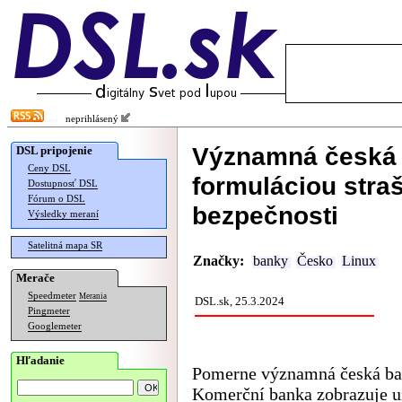
neprihlásený
Významná česká
DSL pripojenie
Ceny DSL
formuláciou straš
Dostupnosť DSL
Fórum o DSL
bezpečnosti
Výsledky meraní
Satelitná mapa SR
Značky:
banky
Česko
Linux
Merače
Speedmeter
Merania
DSL.sk, 25.3.2024
Pingmeter
Googlemeter
Hľadanie
Pomerne významná česká b
Komerční banka zobrazuje 