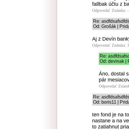
fallbak účtu z 
Odpovedať
Známka: -
Re: asdfdsafsdfd
Od: Grošák | Prid
Aj z Devín bank
Odpovedať
Známka: 3
Re: asdfdsafs
Od: devinak | 
Áno, dostal s
pár mesiacov
Odpovedať
Známk
Re: asdfdsafsdfd
Od: boris11 | Pri
ten fond je na t
nastane a na vel
to zatiahnut pri