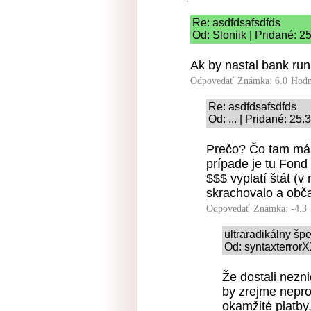
Re: asdfdsafsdfds
Od: Sloniik | Pridané: 2
Ak by nastal bank run,
Odpovedať
Známka: 6.0
Hodn
Re: asdfdsafsdfds
Od: ... | Pridané: 25
Prečo? Čo tam má
prípade je tu Fond
$$$ vyplatí štát (
skrachovalo a obča
Odpovedať
Známka: -4.3
ultraradikálny šp
Od: syntaxterrorX
Že dostali nezni
by zrejme nepro
okamžité platby