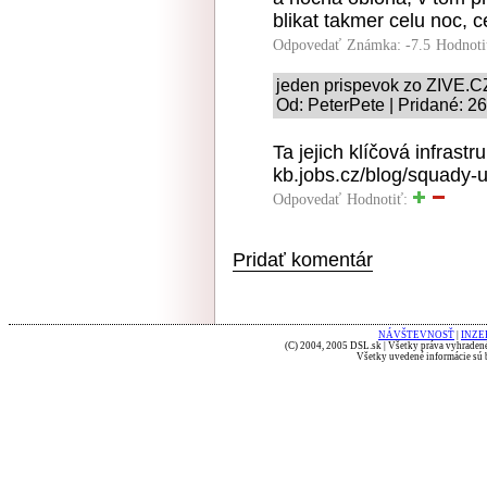
blikat takmer celu noc, ce
Odpovedať
Známka: -7.5
Hodnoti
jeden prispevok zo ZIVE.C
Od: PeterPete | Pridané: 2
Ta jejich klíčová infras
kb.jobs.cz/blog/squady-u
Odpovedať
Hodnotiť:
Pridať komentár
NÁVŠTEVNOSŤ
|
INZE
(C) 2004, 2005 DSL.sk | Všetky práva vyhradené
Všetky uvedené informácie sú b