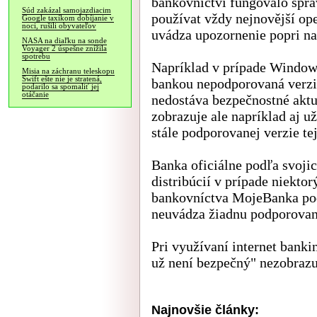
bankovnictví fungovalo spr
Súd zakázal samojazdiacim
používat vždy nejnovější op
Google taxíkom dobíjanie v
noci, rušili obyvateľov
uvádza upozornenie popri na
NASA na diaľku na sonde
Voyager 2 úspešne znížila
spotrebu
Napríklad v prípade Windows
Misia na záchranu teleskopu
Swift ešte nie je stratená,
bankou nepodporovaná verzi
podarilo sa spomaliť jej
otáčanie
nedostáva bezpečnostné aktu
zobrazuje ale napríklad aj u
stále podporovanej verzie te
Banka oficiálne podľa svoji
distribúcií v prípade niekto
bankovníctva MojeBanka pod
neuvádza žiadnu podporovanú
Pri využívaní internet bank
už není bezpečný" nezobrazu
Najnovšie články: