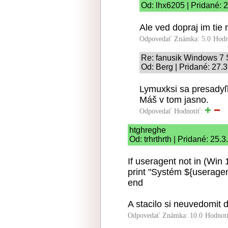
Od: lhx6205 | Pridané: 
Ale ved dopraj im tie m
Odpovedať
Známka: 5.0
Hodn
Re: fanusik Windows 
Od: Berg | Pridané: 27.
Lymuxksi sa presadyľ
Máš v tom jasno.
Odpovedať
Hodnotiť:
htghreghe
Od: trhrthrth | Pridané: 25.
If useragent not in (Win 
print "Systém ${userage
end
A stacilo si neuvedomit d
Odpovedať
Známka: 10.0
Hodnot