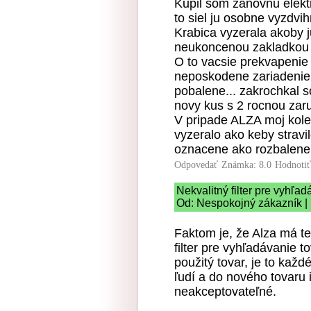
Kupil som zanovnu elekt
to siel ju osobne vyzdvih
Krabica vyzerala akoby j
neukoncenou zakladkou 
O to vacsie prekvapenie 
neposkodene zariadenie,
pobalene... zakrochkal 
novy kus s 2 rocnou zaru
V pripade ALZA moj koleg
vyzeralo ako keby stravi
oznacene ako rozbalene.
Odpovedať
Známka: 8.0
Hodnoti
Nekvalitný filter pre vyhľad
Od: Nespokojný zákazník | 
Faktom je, že Alza má
filter pre vyhľadávanie t
použitý tovar, je to kaž
ľudí a do nového tovaru i
neakceptovateľné.