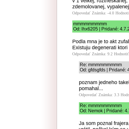
v 1 velkej, roztrieskanej
zdemolovanej, vypalenej, 
Odpovedať
Známka: -4.0
Hodnoti
mmmmmmmmm
Od: lhx6205 | Pridané: 4.7
Podla mna je to akt zufa
Existuju degenerati ktori 
Odpovedať
Známka: 9.2
Hodnoti
Re: mmmmmmmmm
Od: gfdsgfds | Pridané: 
poznam jedneho take
pomahal...
Odpovedať
Známka: 3.3
Hodn
Re: mmmmmmmmm
Od: Nemok | Pridané: 4
Ja som poznal frajera,