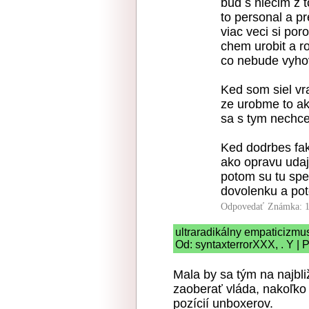
bud s niecim z t
to personal a p
viac veci si por
chem urobit a r
co nebude vyhovo
Ked som siel vra
ze urobme to ak
sa s tym nechce
Ked dodrbes fakt
ako opravu udaj
potom su tu spe
dovolenku a poto
Odpovedať
Známka: 1
ultraradikálny empaticizmu
Od: syntaxterrorXXX, . Y | 
Mala by sa tým na najbl
zaoberať vláda, nakoľko
pozícií unboxerov.