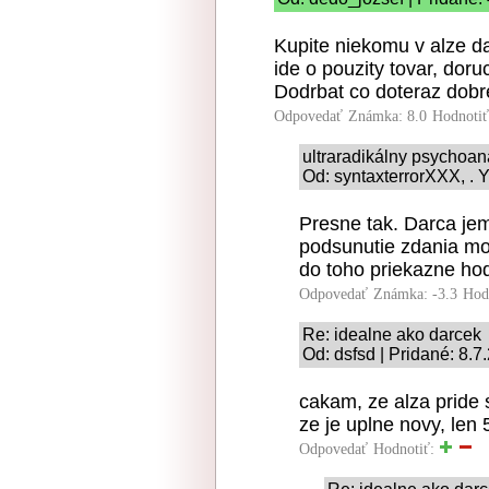
Kupite niekomu v alze dar
ide o pouzity tovar, dor
Dodrbat co doteraz dobre 
Odpovedať
Známka: 8.0
Hodnoti
ultraradikálny psychoan
Od: syntaxterrorXXX, . Y
Presne tak. Darca je
podsunutie zdania m
do toho priekazne hod
Odpovedať
Známka: -3.3
Hod
Re: idealne ako darcek
Od: dsfsd | Pridané: 8.7
cakam, ze alza pride 
ze je uplne novy, len
Odpovedať
Hodnotiť: