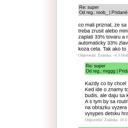
Re: super
Od reg.: roob_ | Pridané
co mali priznat, ze s
treba zrusit alebo min
zaplati 33% tovaru a
automaticky 33% zlavu 
koza cela. Tak ako to 
Odpovedať
Známka: -4.3
Hod
Re: super
Od reg.: miggg | Pri
Kazdy co by chcel 
Ked ide o znamy to
budis, ale daju sa
A s tym by sa routr
na obrazku vyzera 
vysypes detsku hra
Odpovedať
Známka: 10.0