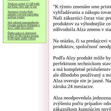
Telekom pridal 12 GB balík
"K týmto zmenám sme pristú
pre Easy, chce zaň 12 eur
vyhľadávania a nákupu tovar
Spustená výroba flash
pamäte s novým najvyšším
Naši zákazníci čoraz viac p
počtom vrstiev
produktov za výhodnejšie cen
Súd zakázal samojazdiacim
Google taxíkom dobíjanie v
noci, rušili obyvateľov
zdôvodnila Alza zmenu v st
Ďalšia jadrová elektráreň
južne od Slovenska musela
kvôli teplu znížiť výkon
Na otázku, či sa predajcovi 
produktov, spoločnosť neod
Podľa Alzy produkt môže byť
perfektnom technickom stav
a má kompletné príslušenstv
ale dlhodobo používaný a má
Alza overuje nie je jasné. N
záruka 24 mesiacov.
Alza neodpovedala jednoznač
zvýšeniu počtu prípadov odo
zákazníkom kupujúcim nový 