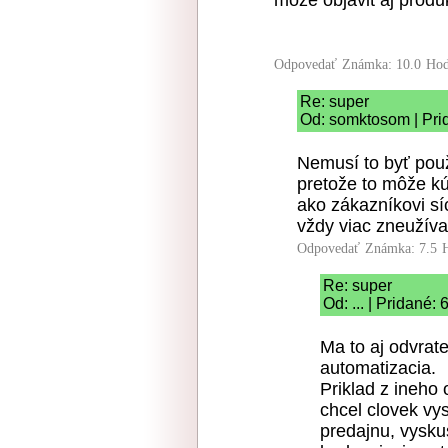
moze objavit aj produ
Odpovedať
Známka: 10.0
Hod
Re: super
Od: somktosom | Pri
Nemusí to byť použ
pretože to môže kúp
ako zákazníkovi sí
vždy viac zneužíva
Odpovedať
Známka: 7.5
Re: super
Od: ... | Pridané:
Ma to aj odvrate
automatizacia.
Priklad z ineho
chcel clovek vys
predajnu, vyskus