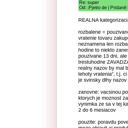
Re: super
Od: ;Pjetro de | Pridané
REALNA kategorizaci
rozbalene = pouzivan
vratenie tovaru zakup
neznamena len rozbale
hodine to niekto zan
pouzivane 13 dni, ale
trestuhodne ZAVAD
realny nazov by mal 
lehoty vratenia", t.j. 
je svinsky dlhy nazov
zanovne: vacsinou po
ktorych je moznost zak
vynimka ze sa v tej k
2 do 6 mesiacov
pouzite: poravdu pove