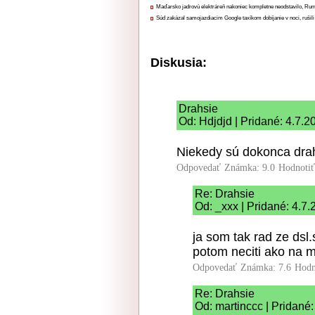
Maďarsko jadrovú elektráreň nakoniec kompletne neodstavilo, Ru
Súd zakázal samojazdiacim Google taxíkom dobíjanie v noci, rušili
Diskusia:
Drahsie
Od: Hdjdjd | Pridané: 4.7.2
Niekedy sú dokonca drah
Odpovedať
Známka: 9.0
Hodnoti
Re: Drahsie
Od: _xxx | Pridané: 4.7
ja som tak rad ze dsl
potom neciti ako na 
Odpovedať
Známka: 7.6
Hodn
Re: Drahsie
Od: martinccc | Pridané