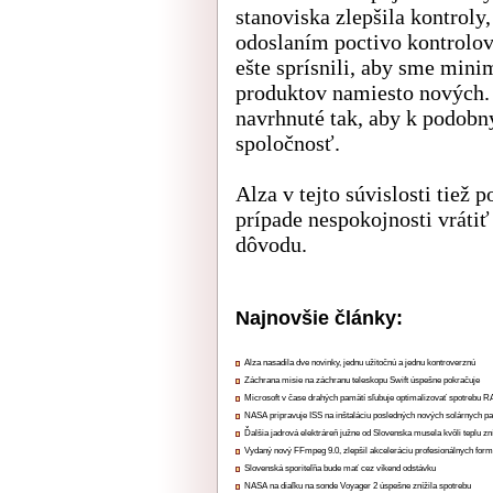
stanoviska zlepšila kontroly
odoslaním poctivo kontrolov
ešte sprísnili, aby sme mini
produktov namiesto nových. 
navrhnuté tak, aby k podobn
spoločnosť.
Alza v tejto súvislosti tiež
prípade nespokojnosti vrátiť
dôvodu.
Najnovšie články:
Alza nasadila dve novinky, jednu užitočnú a jednu kontroverznú
Záchrana misie na záchranu teleskopu Swift úspešne pokračuje
Microsoft v čase drahých pamätí sľubuje optimalizovať spotrebu
NASA pripravuje ISS na inštaláciu posledných nových solárnych p
Ďalšia jadrová elektráreň južne od Slovenska musela kvôli teplu zn
Vydaný nový FFmpeg 9.0, zlepšil akceleráciu profesionálnych form
Slovenská sporiteľňa bude mať cez víkend odstávku
NASA na diaľku na sonde Voyager 2 úspešne znížila spotrebu