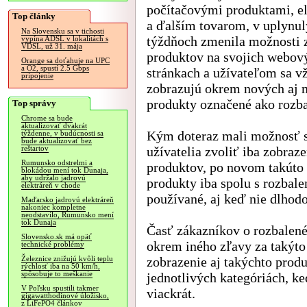
počítačovými produktami, e
Top články
a ďalším tovarom, v uplynu
Na Slovensku sa v tichosti
týždňoch zmenila možnosti 
vypína ADSL v lokalitách s
VDSL, už 31. mája
produktov na svojich webov
Orange sa doťahuje na UPC
a O2, spustí 2.5 Gbps
stránkach a užívateľom sa v
pripojenie
zobrazujú okrem nových aj 
produkty označené ako rozba
Top správy
Chrome sa bude
aktualizovať dvakrát
Kým doteraz mali možnosť s
týždenne, v budúcnosti sa
bude aktualizovať bez
užívatelia zvoliť iba zobraz
reštartov
Rumunsko odstrelmi a
produktov, po novom takúto
blokádou mení tok Dunaja,
aby udržalo jadrovú
produkty iba spolu s rozbale
elektráreň v chode
používané, aj keď nie dlhod
Maďarsko jadrovú elektráreň
nakoniec kompletne
neodstavilo, Rumunsko mení
tok Dunaja
Časť zákazníkov o rozbalen
Slovensko.sk má opäť
okrem iného zľavy za takýto
technické problémy
zobrazenie aj takýchto prod
Železnice znižujú kvôli teplu
rýchlosť iba na 50 km/h,
spôsobuje to meškanie
jednotlivých kategóriách, k
V Poľsku spustili takmer
viackrát.
gigawatthodinové úložisko,
z LiFePO4 článkov