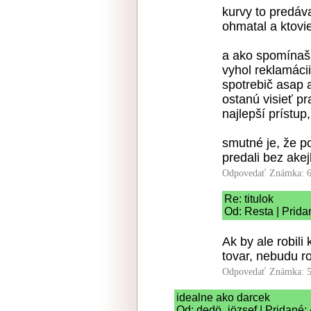
kurvy to predáv
ohmatal a ktovie
a ako spomínaš, 
vyhol reklamáci
spotrebič asap 
ostanú visieť pr
najlepší prístup
smutné je, že p
predali bez akej
Odpovedať
Známka: 6
Re: titulok
Od: Resta | Prida
Ak by ale robili 
tovar, nebudu ro
Odpovedať
Známka: 5
idealne ako darcek
Od: dedö_jözsef | Pridané: