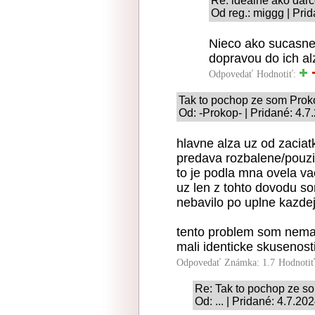
Re: idealne ako dar
Od reg.: miggg | Pri
Nieco ako sucasne 
dopravou do ich alz
Odpovedať
Hodnotiť:
Tak to pochop ze som Prok
Od: -Prokop- | Pridané: 4.7
hlavne alza uz od zaciat
predava rozbalene/pouzi
to je podla mna ovela va
uz len z tohto dovodu s
nebavilo po uplne kazdej
tento problem som nemal
mali identicke skusenosti
Odpovedať
Známka: 1.7
Hodnoti
Re: Tak to pochop ze s
Od: ... | Pridané: 4.7.20