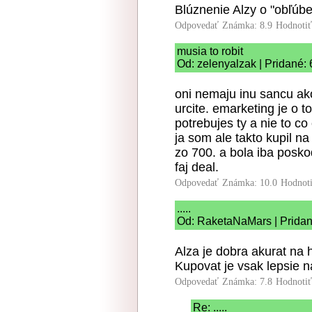
Blúznenie Alzy o "obľúbe
Odpovedať
Známka: 8.9
Hodnoti
musia to robit
Od: zelenyalzak | Pridané:
oni nemaju inu sancu ako
urcite. emarketing je o 
potrebujes ty a nie to co
ja som ale takto kupil n
zo 700. a bola iba posko
faj deal.
Odpovedať
Známka: 10.0
Hodnot
.....
Od: RaketaNaMars | Pridan
Alza je dobra akurat na 
Kupovat je vsak lepsie n
Odpovedať
Známka: 7.8
Hodnoti
Re: .....