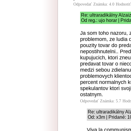
Odpovedať
Známka: 4.0
Hodnoti
Re: ultraradikálny Alza
Od reg.: ujo horar | Pri
Ja som toho nazoru, 
problemom, ze ludia 
pouzity tovar do preda
nepostihnutelni.. Pred
kupujucich, ktori zne
predavat tovar o niec
medzi sebou zdielanu,
problemovych klientoc
percent normalnych k
spekulantov ktori svo
ostatnym.
Odpovedať
Známka: 5.7
Hodn
Re: ultraradikálny A
Od: x3m | Pridané: 1
Viva la communism.