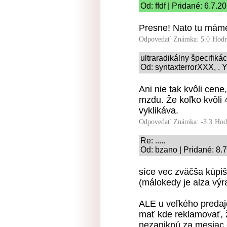
Od: ffdf | Pridané: 6.7.2
Presne! Nato tu máme
Odpovedať
Známka: 5.0
Hodn
ultraradikálny špecifiká
Od: syntaxterrorXXX, . Y
Ani nie tak kvôli cene
mzdu. Že koľko kvôli
vyklikáva.
Odpovedať
Známka: -3.3
Hod
Re: .....
Od: bzano | Pridané: 8.
síce vec zväčša kúpiš
(málokedy je alza výr
ALE u veľkého predajc
mať kde reklamovať, 
nezaniknú za mesiac