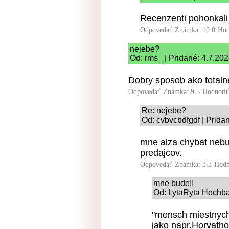
Recenzenti pohonkali a
Odpovedať
Známka: 10.0
Hod
nejebe?
Od: rms_ | Pridané: 4.7.20
Dobry sposob ako totaln
Odpovedať
Známka: 9.5
Hodnoti
Re: nejebe?
Od: cvbvcbdfgdf | Prida
mne alza chybat nebu
predajcov.
Odpovedať
Známka: 3.3
Hodn
mne bude!!
Od: LytaRyta Hochbat
"mensch miestnych
jako napr.Horvath