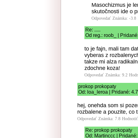
Masochizmus je len
skutočnosti ide o p
Odpovedať
Známka: -3.8
Re: .....
Od reg.: roob_ | Pridané
to je fajn, mali tam da
vyberas z rozbalenyc
takze mi alza radikal
zdochne koza!
Odpovedať
Známka: 9.2
Hodn
prokop prokopaty
Od: loa_leroa | Pridané: 4.
hej, onehda som si poze
rozbalene a pouzite, co t
Odpovedať
Známka: 7.8
Hodnoti
Re: prokop prokopaty
Od: Martinccc | Pridané