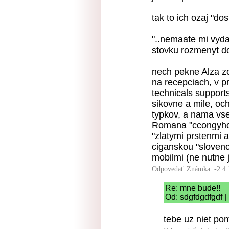
tak to ich ozaj "do
"..nemaate mi vyda
stovku rozmenyt do
nech pekne Alza zo
na recepciach, v p
technicals support
sikovne a mile, och
typkov, a nama vs
Romana "ccongyho"
"zlatymi prstenmi
ciganskou "slovenc
mobilmi (ne nutne 
Odpovedať
Známka: -2.4
Re: mne bude!!
Od: sdgfdgdfgdf |
tebe uz niet po