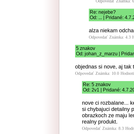
Odpovedať
Známka: 6
Re: nejebe?
Od: ... | Pridané: 4.
alza niekam odch
Odpovedať
Známka: 4.3
5 znakov
Od: johan_z_marzu | Prida
objednas si nove, aj tak t
Odpovedať
Známka: 10.0
Hodnot
Re: 5 znakov
Od: 2v1 | Pridané: 4.7.
nove ci rozbalane... k
si chybajuci detailny
obrazkoch ze maju le
realny produkt.
Odpovedať
Známka: 8.3
Hodn