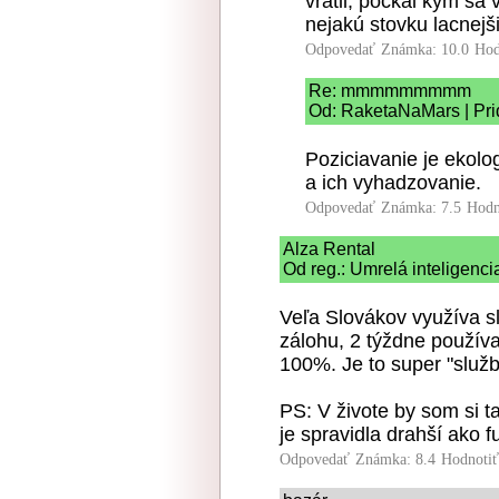
vrátil, počkal kým sa 
nejakú stovku lacnejši
Odpovedať
Známka: 10.0
Hod
Re: mmmmmmmmm
Od: RaketaNaMars | Pri
Poziciavanie je ekolo
a ich vyhadzovanie.
Odpovedať
Známka: 7.5
Hodn
Alza Rental
Od reg.: Umrelá inteligenci
Veľa Slovákov využíva sl
zálohu, 2 týždne používa
100%. Je to super "služb
PS: V živote by som si t
je spravidla drahší ako f
Odpovedať
Známka: 8.4
Hodnoti