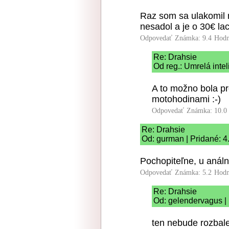
Raz som sa ulakomil 
nesadol a je o 30€ lac
Odpovedať
Známka: 9.4
Hodn
Re: Drahsie
Od reg.: Umrelá intel
A to možno bola p
motohodinami :-)
Odpovedať
Známka: 10.0
Re: Drahsie
Od: gurman | Pridané: 4
Pochopiteľne, u análne
Odpovedať
Známka: 5.2
Hodn
Re: Drahsie
Od: gelendervagus | 
ten nebude rozbal