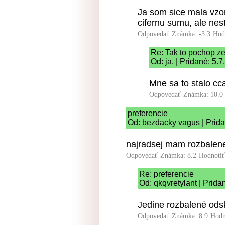
Ja som sice mala vzor
cifernu sumu, ale nest
Odpovedať
Známka: -3.3
Hod
Re: Tak to pochop z
Od: ja. | Pridané: 5.
Mne sa to stalo cca
Odpovedať
Známka: 10.0
preferencie
Od: bezdacky vagus | Prida
najradsej mam rozbale
Odpovedať
Známka: 8.2
Hodnoti
Re: preferencie
Od: qkqvretylant | Prida
Jedine rozbalené ods
Odpovedať
Známka: 8.9
Hodn