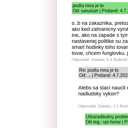
podla mna je to
Od: sarusian | Pridané: 4.7
o..b na zakaznika, pretoz
ako ked zahranicny vyro
ine, ako na zapade s tym
nastavenej politike su z
smart hodinky toho tova
tovar, chcem funglovku, 
Odpovedať
Známka: 6.4
Hodnoti
Re: podla mna je to
Od: ... | Pridané: 4.7.20
Alebo sa staci naucit
nadludsky vykon?
Odpovedať
Známka: 1.2
Hodn
Ultraradikalny prob
Od reg.: ujo horar | 