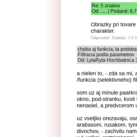
Re: 5 znakov
Od: ..... | Pridané: 6
Obrazky pri tovare
charakter.
Odpovedať
Známka: 5.0
chyba aj funkcia, ta podstra
Filtracia podla parametrov
Od: LytaRyta Hochbatnica 3
a nielen to, - zda sa mi
/funkcia (selektivneho) f
som uz aj minule paarkra
okno, pod-stranku, kvoli
nenasiel, a predvcerom 
uz vsetjko orezavaju, o
arabasom, rusakom, tym
divochov, - zachvilu nam