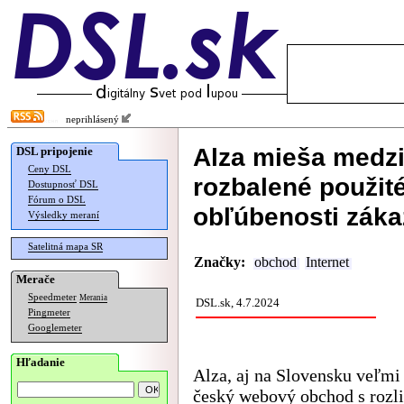
neprihlásený
Alza mieša medzi
DSL pripojenie
Ceny DSL
rozbalené použité
Dostupnosť DSL
Fórum o DSL
obľúbenosti záka
Výsledky meraní
Satelitná mapa SR
Značky:
obchod
Internet
Merače
Speedmeter
Merania
DSL.sk, 4.7.2024
Pingmeter
Googlemeter
Hľadanie
Alza, aj na Slovensku veľmi
český webový obchod s rozl