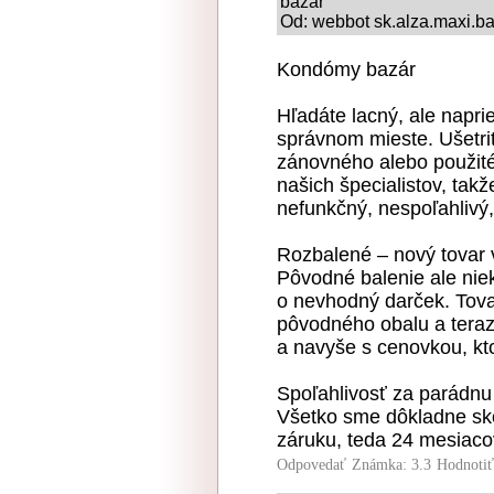
bazár
Od: webbot sk.alza.maxi.ba
Kondómy bazár
Hľadáte lacný, ale napr
správnom mieste. Ušetri
zánovného alebo použité
našich špecialistov, tak
nefunkčný, nespoľahlivý
Rozbalené – nový tovar 
Pôvodné balenie ale niek
o nevhodný darček. Tovar
pôvodného obalu a teraz
a navyše s cenovkou, kto
Spoľahlivosť za parádnu
Všetko sme dôkladne sko
záruku, teda 24 mesiaco
Odpovedať
Známka: 3.3
Hodnoti