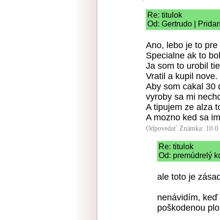
Re: titulok
Od: Gertrudo | Prida
Ano, lebo je to pr
Specialne ak to bo
Ja som to urobil tie
Vratil a kupil nove.
Aby som cakal 30 
vyroby sa mi nech
A tipujem ze alza t
A mozno ked sa im 
Odpovedať
Známka: 10.0
Re: titulok
Od: premúdrelý ko
ale toto je zás
nenávidím, keď 
poškodenou plo