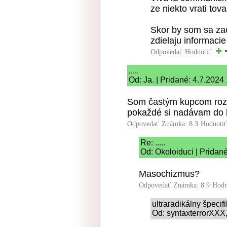
ze niekto vrati to
Skor by som sa za
zdielaju informacie
Odpovedať
Hodnotiť:
.....
Od: Ja. | Pridané: 4.7.2024
Som častým kupcom rozba
pokaždé si nadávam do ko
Odpovedať
Známka: 8.3
Hodnoti
Re: .....
Od: Okoloiduci | Pridan
Masochizmus?
Odpovedať
Známka: 8.9
Hodn
ultraradikálny špeci
Od: syntaxterrorXXX,