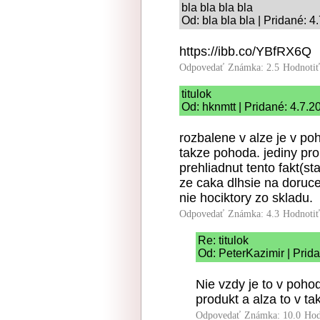
bla bla bla bla
Od: bla bla bla | Pridané: 
https://ibb.co/YBfRX6Q
Odpovedať
Známka: 2.5
Hodnoti
titulok
Od: hknmtt | Pridané: 4.7.2
rozbalene v alze je v po
takze pohoda. jediny pr
prehliadnut tento fakt(s
ze caka dlhsie na doruc
nie hociktory zo skladu.
Odpovedať
Známka: 4.3
Hodnoti
Re: titulok
Od: PeterKazimir | Prid
Nie vzdy je to v poho
produkt a alza to v ta
Odpovedať
Známka: 10.0
Hod