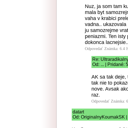
Nuz, ja som tam ku
mala byt samozrejm
vaha v krabici pre
vadna.. ukazovala 
ju samozrejme vrat
peniazmi. Ten isty
dokonca lacnejsie.
Odpovedať
Známka: 6.4
Re: Ultraradikal
Od: ... | Pridané:
AK sa tak deje, 
tak nie to pokaz
nove. Avsak ako 
raz.
Odpovedať
Známka: 6
datart
Od: OriginalnyKoumakSK | 