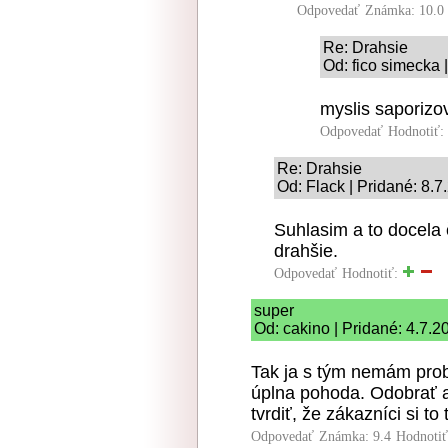
Odpovedať
Známka: 10.0
Re: Drahsie
Od: fico simecka 
myslis saporiz
Odpovedať
Hodnotiť:
Re: Drahsie
Od: Flack | Pridané: 8.
Suhlasim a to docela 
drahšie.
Odpovedať
Hodnotiť:
super
Od: cakino | Pridané: 4.7.2
Tak ja s tým nemám prob
úplna pohoda. Odobrať al
tvrdiť, že zákazníci si t
Odpovedať
Známka: 9.4
Hodnoti