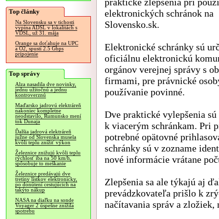
praktické zlepšenia pri použ
Top články
elektronických schránok na
Slovensko.sk.
Na Slovensku sa v tichosti
vypína ADSL v lokalitách s
VDSL, už 31. mája
Orange sa doťahuje na UPC
Elektronické schránky sú ur
a O2, spustí 2.5 Gbps
pripojenie
oficiálnu elektronickú komu
orgánov verejnej správy s o
Top správy
firmami, pre právnické osoby
Alza nasadila dve novinky,
používanie povinné.
jednu užitočnú a jednu
kontroverznú
Maďarsko jadrovú elektráreň
nakoniec kompletne
Dve praktické vylepšenia sú 
neodstavilo, Rumunsko mení
tok Dunaja
k viacerým schránkam. Pri p
Ďalšia jadrová elektráreň
potrebné opätovné prihlasov
južne od Slovenska musela
kvôli teplu znížiť výkon
schránky sú v zozname ident
Železnice znižujú kvôli teplu
nové informácie vrátane poč
rýchlosť iba na 50 km/h,
spôsobuje to meškanie
Železnice predávajú dve
tretiny lístkov elektronicky,
Zlepšenia sa ale týkajú aj ď
po donútení cestujúcich na
takýto nákup
prevádzkovateľa prišlo k zr
NASA na diaľku na sonde
načítavania správ a zložiek,
Voyager 2 úspešne znížila
spotrebu