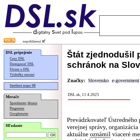
neprihlásený
Štát zjednodušil 
DSL pripojenie
Ceny DSL
schránok na Slo
Dostupnosť DSL
Fórum o DSL
Výsledky meraní
Značky:
Slovensko
e-government
Satelitná mapa SR
DSL.sk, 11.4.2025
Merače
Speedmeter
Merania
Pingmeter
Googlemeter
Prevádzkovateľ Ústredného 
Hľadanie
verejnej správy, organizáci
aktuálne
oznámil
viaceré me