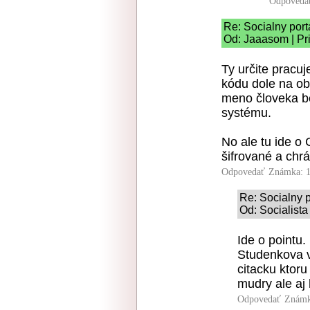
Odpoveda
Re: Socialny port
Od: Jaaasom | Pr
Ty určite pracuj
kódu dole na ob
meno človeka be
systému.
No ale tu ide o
šifrované a ch
Odpovedať
Známka: 1
Re: Socialny p
Od: Socialista
Ide o pointu
Studenkova v 
citacku ktoru
mudry ale aj 
Odpovedať
Známk