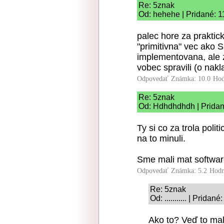
Re: 5znak
Od: hehehe | Pridané: 1
palec hore za praktick
"primitivna" vec ako 
implementovana, ale z
vobec spravili (o nak
Odpovedať
Známka: 10.0
Hod
Re: 5znak
Od: Hdhdhdhdh | Pridan
Ty si co za trola poli
na to minuli.
Sme mali mat software
Odpovedať
Známka: 5.2
Hodn
Re: 5znak
Od: ........... | Prida
Ako to? Veď to mal