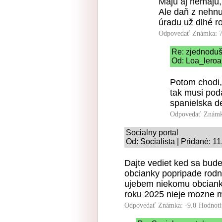
Majú aj nemajú, 
Ale daň z nehnu
úradu už dlhé ro
Odpovedať
Známka: 7
Re: zjednodu
Od: Loa_leroa 
Potom chodi,
tak musi poda
spanielska d
Odpovedať
Známk
Socialny portal
Od: Socialista | Pridané: 1
Dajte vediet ked sa bude 
obcianky popripade rodne
ujebem niekomu obcianku 
roku 2025 nieje mozne ma
Odpovedať
Známka: -9.0
Hodnoti