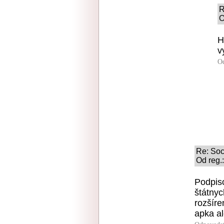
R
O
H
v
O
Re: Soc
Od reg.
Podpiso
štátny
rozšíren
apka al