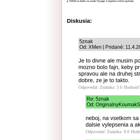
NASA na diaľku na sonde Voyager 2 úspešne znížila spotrebu
Diskusia:
5znak
Od: XMen | Pridané: 11.4.2
Je to divne ale musim po
mozno bolo fajn, keby pr
spravou ale na druhej st
dobre, ze je to takto.
Odpovedať
Známka: 3.0
Hodnoti
Re: 5znak
Od: OriginalnyKoumakSK
neboj, na vsetkom sa p
dalsie vylepsenia a ak
Odpovedať
Známka: 8.0
Hodn