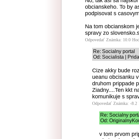
No, tak asi sa najskor 
obcianskeho. To by a
podpisovat s casovym 
Na tom obcianskom je
spravy zo slovensko.
Odpovedať
Známka: 10.0
Hod
Re: Socialny portal
Od: Socialista | Pri
Cize akky bude ro
ueanu obcisanku v 
druhom prippade pr
Ziadny....Ten kkt n
komunikuje s sprav
Odpovedať
Známka: -8.2
Re: Socialny port
Od: OriginalnyKo
v tom prvom pri