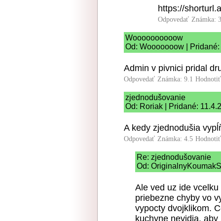
https://shorturl.
Odpovedať
Známka: 3
Woooooooooow
Od: Wooooooow | Pridané: 
Admin v pivnici pridal d
Odpovedať
Známka: 9.1
Hodnoti
zjednodušovanie
Od: Roriak | Pridané: 11.4
A kedy zjednodušia vypĺ
Odpovedať
Známka: 4.5
Hodnoti
Re: zjednodušovanie
Od: OriginalnyKoumakSK
Ale ved uz ide vcelku 
priebezne chyby vo v
vypocty dvojklikom. Co
kuchyne nevidia, aby 