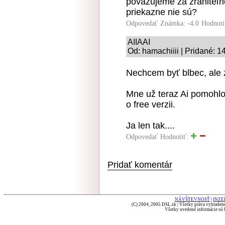
považujeme za zraniteľno
priekazne nie sú?
Odpovedať
Známka: -4.0
Hodnoti
AIIAAI
Od: hamachiiii | Pridané: 1
Nechcem byť blbec, ale z
Mne už teraz Ai pomohlo 
o free verzii.
Ja len tak....
Odpovedať
Hodnotiť:
Pridať komentár
NÁVŠTEVNOSŤ
|
INZE
(C) 2004, 2005 DSL.sk | Všetky práva vyhradené
Všetky uvedené informácie sú b