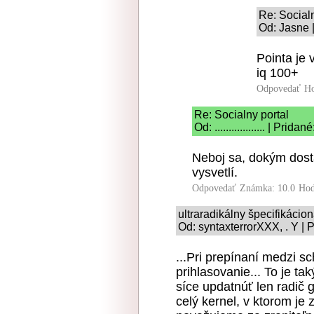
Re: Socialn
Od: Jasne 
Pointa je
iq 100+
Odpovedať
Ho
Re: Socialny portal
Od: .................. | Prid
Neboj sa, dokým dosta
vysvetlí.
Odpovedať
Známka: 10.0
Hod
ultraradikálny špecifikácio
Od: syntaxterrorXXX, . Y | 
...Pri prepínaní medzi s
prihlasovanie... To je ta
síce updatnúť len radič 
celý kernel, v ktorom je