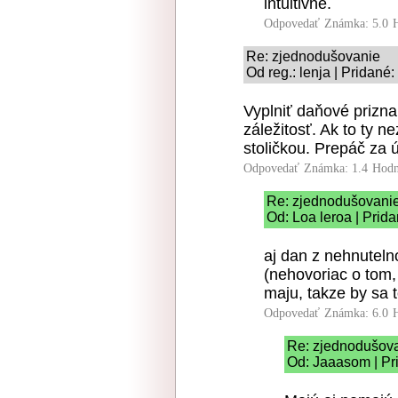
intuitivne.
Odpovedať
Známka: 5.0
Re: zjednodušovanie
Od reg.: lenja | Pridané
Vyplniť daňové prizna
záležitosť. Ak to ty 
stoličkou. Prepáč za 
Odpovedať
Známka: 1.4
Hodn
Re: zjednodušovani
Od: Loa leroa | Prid
aj dan z nehnutelno
(nehovoriac o tom
maju, takze by sa 
Odpovedať
Známka: 6.0
Re: zjednodušov
Od: Jaaasom | Pr