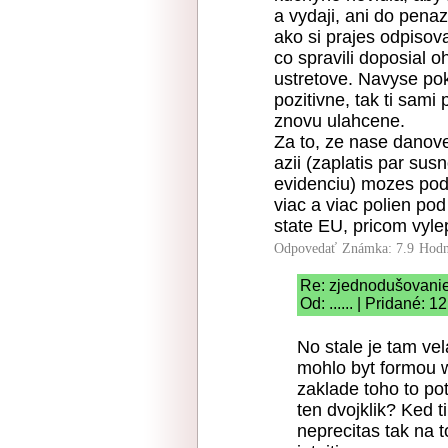
a vydaji, ani do penaz
ako si prajes odpisova
co spravili doposial
ustretove. Navyse pok
pozitivne, tak ti sami
znovu ulahcene.
Za to, ze nase danove 
azii (zaplatis par su
evidenciu) mozes poda
viac a viac polien po
state EU, pricom vyleps
Odpovedať
Známka: 7.9
Hodn
Re: zjednodušovani
Od: ...... | Pridané: 
No stale je tam vel
mohlo byt formou w
zaklade toho to po
ten dvojklik? Ked t
neprecitas tak na 