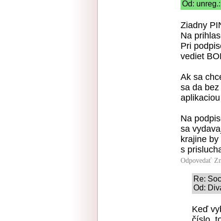
Od: unreg.:
Ziadny PIN
Na prihlas
Pri podpi
vediet B
Ak sa chce
sa da bez 
aplikacio
Na podpiso
sa vydava
krajine by
s prisluc
Odpovedať
Zn
Re: Soc
Od: Div
Keď vy
číslo, 