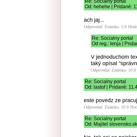
Re: Socialny portal
Od: hehehe | Pridané: 1
ach jaj...
Odpovedať
Známka: 5.0
Hodn
Re: Socialny portal
Od reg.: lenja | Prid
V jednoduchom text
taký opísal "správ
Odpovedať
Známka: 10.0
Re: Socialny portal
Od: lastof | Pridané: 11
este povedz ze pracuj
Odpovedať
Známka: 10.0
Hod
Re: Socialny portal
Od: Majitel slovensko.sk