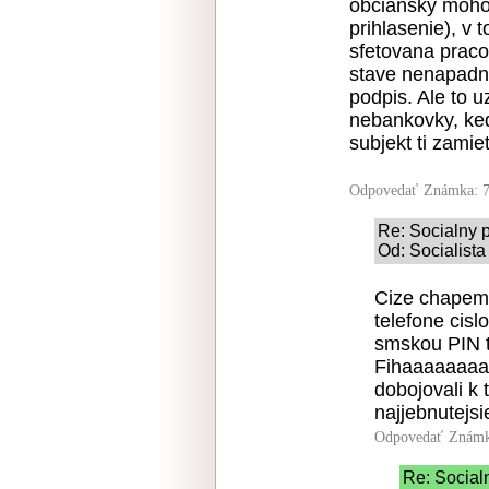
obciansky mohol
prihlasenie), v
sfetovana praco
stave nenapadne
podpis. Ale to u
nebankovky, ke
subjekt ti zamie
Odpovedať
Známka: 7
Re: Socialny p
Od: Socialista
Cize chapem
telefone cisl
smskou PIN t
Fihaaaaaaa
dobojovali k 
najjebnutejsie
Odpovedať
Známk
Re: Socialn