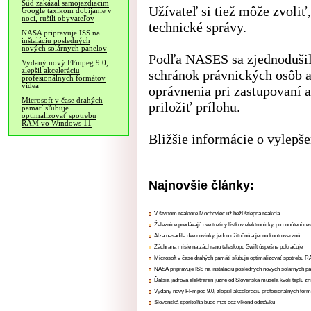
Súd zakázal samojazdiacim
Užívateľ si tiež môže zvoliť
Google taxíkom dobíjanie v
noci, rušili obyvateľov
technické správy.
NASA pripravuje ISS na
inštaláciu posledných
nových solárnych panelov
Podľa NASES sa zjednodušil
Vydaný nový FFmpeg 9.0,
zlepšil akceleráciu
schránok právnických osôb a 
profesionálnych formátov
videa
oprávnenia pri zastupovaní 
Microsoft v čase drahých
priložiť prílohu.
pamätí sľubuje
optimalizovať spotrebu
RAM vo Windows 11
Bližšie informácie o vylepš
Najnovšie články:
V štvrtom reaktore Mochoviec už beží štiepna reakcia
Železnice predávajú dve tretiny lístkov elektronicky, po donútení ce
Alza nasadila dve novinky, jednu užitočnú a jednu kontroverznú
Záchrana misie na záchranu teleskopu Swift úspešne pokračuje
Microsoft v čase drahých pamätí sľubuje optimalizovať spotrebu
NASA pripravuje ISS na inštaláciu posledných nových solárnych p
Ďalšia jadrová elektráreň južne od Slovenska musela kvôli teplu zn
Vydaný nový FFmpeg 9.0, zlepšil akceleráciu profesionálnych form
Slovenská sporiteľňa bude mať cez víkend odstávku