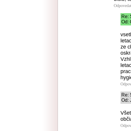
Odpoveda
Re: 
Od: 
vset
leta
ze c
oskr
Vzhl
leta
prac
hygi
Odpov
Re: 
Od: 
Všet
obči
Odpov