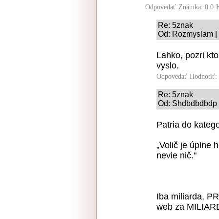
Odpovedať
Známka: 0.0
Re: 5znak
Od: Rozmyslam | 
Lahko, pozri kto
vyslo.
Odpovedať
Hodnotiť:
Re: 5znak
Od: Shdbdbdbdp |
Patria do kateg
„Volič je úplne 
nevie nič."
Iba miliarda, 
web za MILIARD