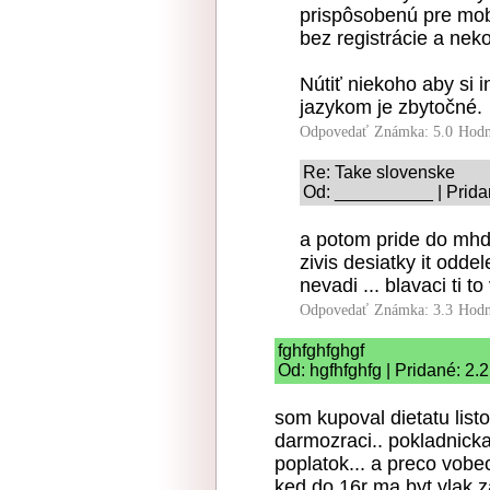
prispôsobenú pre mobi
bez registrácie a nek
Nútiť niekoho aby si 
jazykom je zbytočné.
Odpovedať
Známka: 5.0
Hodn
Re: Take slovenske
Od: __________ | Prida
a potom pride do mhd, 
zivis desiatky it odde
nevadi ... blavaci ti 
Odpovedať
Známka: 3.3
Hodn
fghfghfghgf
Od: hgfhfghfg | Pridané: 2.
som kupoval dietatu listo
darmozraci.. pokladnicka
poplatok... a preco vobe
ked do 16r ma byt vlak 