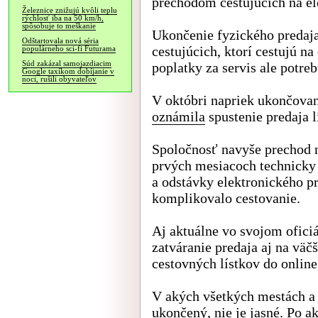
prechodom cestujúcich na el
Železnice znižujú kvôli teplu
rýchlosť iba na 50 km/h,
spôsobuje to meškanie
Ukončenie fyzického predaja
Odštartovala nová séria
cestujúcich, ktorí cestujú na
populárneho sci-fi Futurama
Súd zakázal samojazdiacim
poplatky za servis ale potreb
Google taxíkom dobíjanie v
noci, rušili obyvateľov
V októbri napriek ukončovani
oznámila
spustenie predaja l
Spoločnosť navyše prechod n
prvých mesiacoch technicky
a odstávky elektronického p
komplikovalo cestovanie.
Aj aktuálne vo svojom ofic
zatváranie predaja aj na vä
cestovných lístkov do online
V akých všetkých mestách a 
ukončený, nie je jasné. Po a