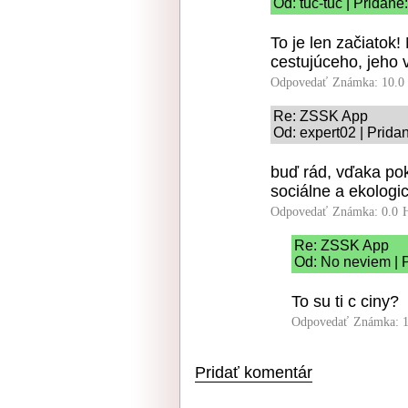
Od: tuc-tuc | Pridané
To je len začiato
cestujúceho, jeho 
Odpovedať
Známka: 10.0
Re: ZSSK App
Od: expert02 | Prida
buď rád, vďaka pok
sociálne a ekologi
Odpovedať
Známka: 0.0
Re: ZSSK App
Od: No neviem | 
To su ti c ciny?
Odpovedať
Známka: 1
Pridať komentár