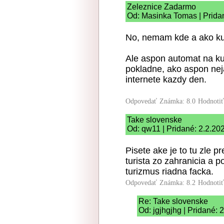
Zeleznice Zadarmo
Od: Masinka Tomas | Prida
No, nemam kde a ako kupi
Ale aspon automat na kup
pokladne, ako aspon nej
internete kazdy den.
Odpovedať
Známka: 8.0
Hodnoti
Take slovenske
Od: qw11 | Pridané: 2.2.20
Pisete ake je to tu zle p
turista zo zahranicia a
turizmus riadna facka.
Odpovedať
Známka: 8.2
Hodnoti
Re: Take slovenske
Od: jgjhgjhg | Pridané: 