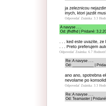
ja zeleznicou nejazdi
inych, ktori jazdit mus
Odpovedať
Známka: 3.3
Hodn
A navyse . . .
Od: jfhdfhd | Pridané: 3.2.
. . . ked este uvazite, z
. . . Preto preferujem aut
Odpovedať
Známka: 6.7
Hodnoti
Re: A navyse . . .
Od: __________ | Prida
ano ano, spotrebna ek
nevolame po konsolid
Odpovedať
Známka: 3.3
Hodn
Re: A navyse . . .
Od: Teamaster | Pridané