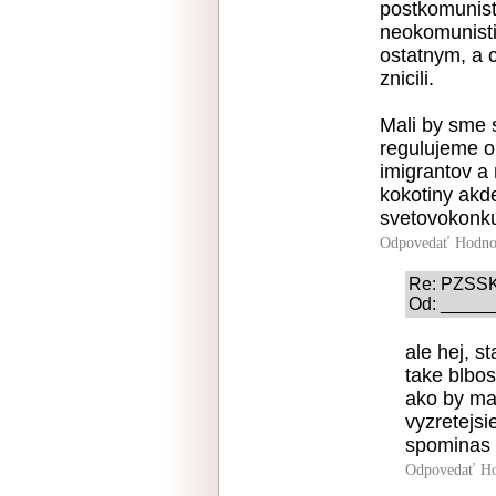
postkomunist
neokomunisti
ostatnym, a 
znicili.
Mali by sme 
regulujeme o
imigrantov 
kokotiny akd
svetovokonk
Odpovedať
Hodno
Re: PZSS
Od: ______
ale hej, s
take blbos
ako by mal
vyzretejsi
spominas a
Odpovedať
Ho