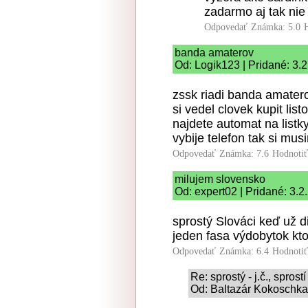
zadarmo aj tak nie 
Odpovedať
Známka: 5.0
banda amaterov
Od: Logik123 | Pridané: 3.
zssk riadi banda amatero
si vedel clovek kupit li
najdete automat na listky
vybije telefon tak si mus
Odpovedať
Známka: 7.6
Hodnoti
milujem slovensko
Od: expert02 | Pridané: 3.2
sprostý Slováci keď už dig
jeden fasa výdobytok kto
Odpovedať
Známka: 6.4
Hodnoti
Re: sprostý - j.č., sprostí
Od: Baltazár Kokoschka 