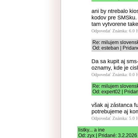
ani by ntrebalo ki
kodov pre SMSku. v
tam vytvorene take
Odpovedať
Známka: 6.0
Re: milujem slovens
Od: esteban | Pridan
Da sa kupit aj sms
oznamy, kde je cisl
Odpovedať
Známka: 0.0
Re: milujem slovens
Od: expert02 | Prida
však aj zástanca fu
potrebujeme aj kom
Odpovedať
Známka: 5.0
listky... a ine
Od: zyx | Pridané: 3.2.2026