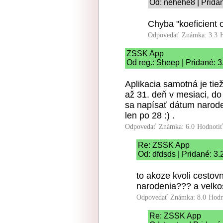
Od: nehehe8 | Pridan
Chyba "koeficient 
Odpovedať
Známka: 3.3
ZSSK App
Od reg.: Sheep | Pridané: 
Aplikacia samotná je tiež
až 31. deň v mesiaci, do
sa napísať dátum naroden
len po 28 :) .
Odpovedať
Známka: 6.0
Hodnoti
Re: ZSSK App
Od: dfdsds | Pridané: 3
to akoze kvoli cestov
narodenia??? a velkos
Odpovedať
Známka: 8.0
Hodn
Re: ZSSK App