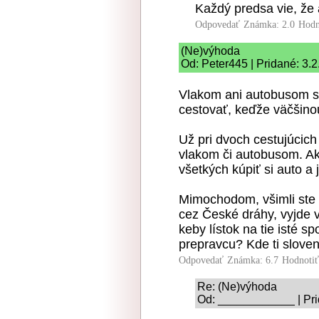
Každý predsa vie, že
Odpovedať
Známka: 2.0
Hodn
(Ne)výhoda
Od: Peter445 | Pridané: 3.
Vlakom ani autobusom s
cestovať, keďže väčšinou
Už pri dvoch cestujúcich
vlakom či autobusom. Ak 
všetkých kúpiť si auto a
Mimochodom, všimli ste s
cez České dráhy, vyjde v
keby lístok na tie isté 
prepravcu? Kde ti sloven
Odpovedať
Známka: 6.7
Hodnoti
Re: (Ne)výhoda
Od: ____________ | Pri