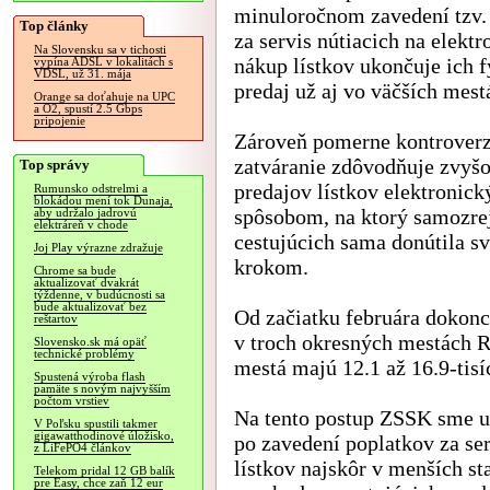
minuloročnom zavedení tzv.
Top články
za servis nútiacich na elektr
Na Slovensku sa v tichosti
nákup lístkov ukončuje ich 
vypína ADSL v lokalitách s
VDSL, už 31. mája
predaj už aj vo väčších mest
Orange sa doťahuje na UPC
a O2, spustí 2.5 Gbps
pripojenie
Zároveň pomerne kontroverz
zatváranie zdôvodňuje zvyš
Top správy
predajov lístkov elektronic
Rumunsko odstrelmi a
blokádou mení tok Dunaja,
spôsobom, na ktorý samozre
aby udržalo jadrovú
elektráreň v chode
cestujúcich sama donútila s
Joj Play výrazne zdražuje
krokom.
Chrome sa bude
aktualizovať dvakrát
týždenne, v budúcnosti sa
bude aktualizovať bez
Od začiatku februára dokon
reštartov
v troch okresných mestách R
Slovensko.sk má opäť
technické problémy
mestá majú 12.1 až 16.9-tisí
Spustená výroba flash
pamäte s novým najvyšším
počtom vrstiev
Na tento postup ZSSK sme u
V Poľsku spustili takmer
gigawatthodinové úložisko,
po zavedení poplatkov za se
z LiFePO4 článkov
lístkov najskôr v menších s
Telekom pridal 12 GB balík
pre Easy, chce zaň 12 eur