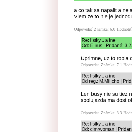
a co tak sa napalit a nej
Viem ze to nie je jednod
Odpovedať
Známka: 6.0
Hodnoti
Re: listky... a ine
Od: Elirus | Pridané: 3.
Uprimne, uz to robia 
Odpovedať
Známka: 7.1
Hodn
Re: listky... a ine
Od reg.: M.Miiicho | Pri
Len busy nie su tiez n
spolujazda ma dost o
Odpovedať
Známka: 3.3
Hodn
Re: listky... a ine
Od: cimrwoman | Pridan