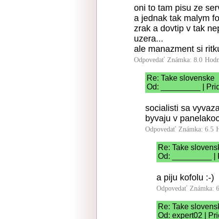
oni to tam pisu ze se
a jednak tak malym fo
zrak a dovtip v tak ne
uzera...
ale manazment si rit
Odpovedať
Známka: 8.0
Hodn
Re: Take slovenske
Od: _________ | Pri
socialisti sa vyvaza
byvaju v panelako
Odpovedať
Známka: 6.5
Re: Take slovens
Od: _________ | 
a piju kofolu :-)
Odpovedať
Známka: 6
Re: Take slovens
Od: expert02 | Pr