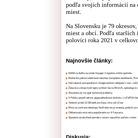
podľa svojich informácií na
miest.
Na Slovensku je 79 okresov, 
miest a obcí. Podľa starších
polovici roka 2021 v celkovo
Najnovšie články:
NASA na diaľku na sonde Voyager 2 úspešne znížila spotrebu
Maďarsko jadrovú elektráreň nakoniec kompletne neodstavilo, Ru
Súd zakázal samojazdiacim Google taxíkom dobíjanie v noci, rušili
Železnice znižujú kvôli teplu rýchlosť iba na 50 km/h, spôsobuje t
Slovensko.sk má opäť technické problémy
V Poľsku spustili takmer gigawatthodinové úložisko, z LiFePO4 čl
Telekom pridal 12 GB balík pre Easy, chce zaň 12 eur
Misia na záchranu teleskopu Swift ešte nie je stratená, podarilo sa 
Odštartovala nová séria populárneho sci-fi Futurama
Spustená výroba flash pamäte s novým najvyšším počtom vrstiev
Diskusia: