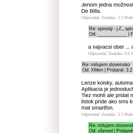
Jenom jedna možnost 
De Billa.
Odpovedať
Známka: 3.3
Hodn
Re: sprostý - j.č., spr
Od: ___________ | P
a najvacsi ober ... 
Odpovedať
Známka: 0.0
Re: milujem slovensko
Od: XMen | Pridané: 3.
Lenze koisky, automat
Aplikacia je jednoduc
Tiez mohli ale pridat n
listok pride ako sms 
mat smartfon.
Odpovedať
Známka: 3.3
Hodn
Re: milujem slovens
Od: vševed | Pridané