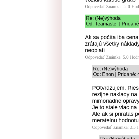
Odpovedať
Známka: -2.0
Hod
Re: (Ne)výhoda
Od: Teamaster | Pridané
Ak sa počíta iba cena 
zrátajú všetky náklad
neoplatí
Odpovedať
Známka: 5.0
Hodn
Re: (Ne)výhoda
Od: Enon | Pridané: 
POtvrdzujem. Riese
rezijne naklady na 
mimoriadne opravy.
Je to stale viac na
Ale ak si priratas 
meratelnu hodnotu)
Odpovedať
Známka: 3.3
Re: (Ne)výhoda