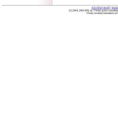
NÁVŠTEVNOSŤ
|
INZE
(C) 2004, 2005 DSL.sk | Všetky práva vyhradené
Všetky uvedené informácie sú b