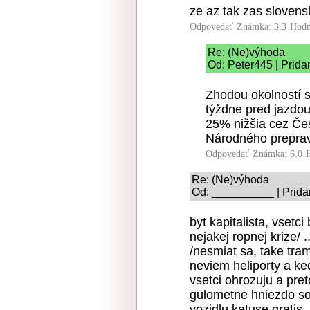
ze az tak zas slovens
Odpovedať
Známka: 3.3
Hodn
Re: (Ne)výhoda
Od: Peter445 | Prida
Zhodou okolností s
týždne pred jazdou
25% nižšia cez Če
Národného prepra
Odpovedať
Známka: 6.0
Re: (Ne)výhoda
Od: __________ | Prida
byt kapitalista, vsetci
nejakej ropnej krize/ 
/nesmiat sa, take tra
neviem heliporty a ke
vsetci ohrozuju a pre
gulometne hniezdo s
vozidlu katuse gratis