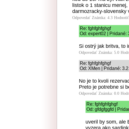
listok o 1 stanicu menej,
darmozracky-slovensky 
Odpovedať
Známka: 4.3
Hodnoti
Re: fghfghfghgf
Od: expert02 | Pridané:
Si ostrý jak britva, to
Odpovedať
Známka: 5.0
Hodn
Re: fghfghfghgf
Od: XMen | Pridané: 3.2
No je to kvoli rezerva
Preto je potrebne si b
Odpovedať
Známka: 0.0
Hodn
Re: fghfghfghgf
Od: gfdgfggfd | Prid
uveril by som, ale
vyzera ako sardinko