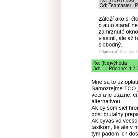
Od: Teamaster | P
Záleží ako si čl
o auto starať 
zamrznuté okno,
vlastnil, ale a
slobodný.
Odpovedať
Známka: 3
Re: (Ne)výhoda
Od: ... | Pridané: 4.
Mne sa to uz oplati
Samozrejme TCO je
veci a je otazne, c
alternativou.
Ak by som siel hr
dost brutalny prepa
Ak byvas vo vecsom
taxikom, tie ale v 
tym padom ich dos