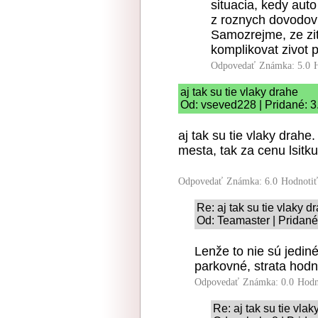
situacia, kedy aut
z roznych dovodov 
Samozrejme, ze zit
komplikovat zivot 
Odpovedať
Známka: 5.0
aj tak su tie vlaky drahe
Od: vseved228 | Pridané: 3
aj tak su tie vlaky drah
mesta, tak za cenu lsitku
Odpovedať
Známka: 6.0
Hodnoti
Re: aj tak su tie vlaky d
Od: Teamaster | Pridané
Lenže to nie sú jedin
parkovné, strata hodn
Odpovedať
Známka: 0.0
Hodn
Re: aj tak su tie vlak