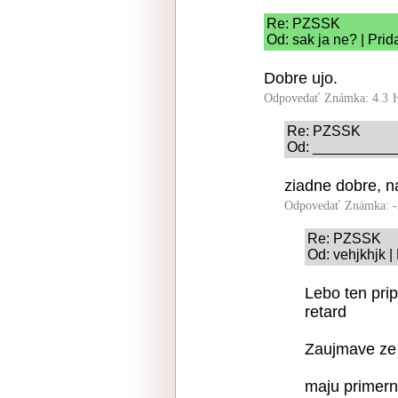
Re: PZSSK
Od: sak ja ne? | Pri
Dobre ujo.
Odpovedať
Známka: 4.3
Re: PZSSK
Od: ___________ 
ziadne dobre, 
Odpovedať
Známka: -
Re: PZSSK
Od: vehjkhjk |
Lebo ten pri
retard
Zaujmave ze
maju primerne