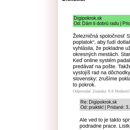
Digipokrok.sk
Od: Dám ti dobrú radu | Pr
Železničná spoločnosť S
poplatok“, aby ľudí dotlač
vyhlásila, že pokladne už
okresných mestách. Starš
Keď online systém padal,
predávať na pošte. Takže
vystojíš rad na dôchodky,
slovensky: zrušíme pokl
to pokrok.
Odpovedať
Známka: 8.8
Hodnoti
Re: Digipokrok.sk
Od: praktik! | Pridané: 3
Ale ved to je takto sp
podradne prace. Listk