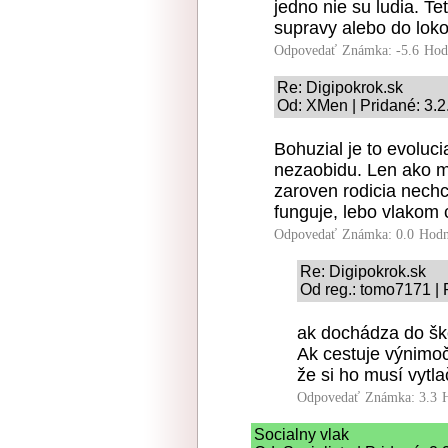
jedno nie su ludia. T
supravy alebo do loko
Odpovedať
Známka: -5.6
Hod
Re: Digipokrok.sk
Od: XMen | Pridané: 3.2
Bohuzial je to evoluci
nezaobidu. Len ako mo
zaroven rodicia nechc
funguje, lebo vlakom
Odpovedať
Známka: 0.0
Hodn
Re: Digipokrok.sk
Od reg.: tomo7171 | 
ak dochádza do ško
Ak cestuje výnimoč
že si ho musí vytla
Odpovedať
Známka: 3.3
Socialny vlak