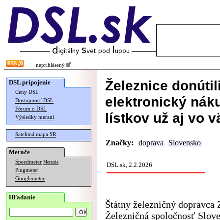
neprihlásený
Železnice donútil
DSL pripojenie
Ceny DSL
elektronický náku
Dostupnosť DSL
Fórum o DSL
lístkov už aj vo 
Výsledky meraní
Satelitná mapa SR
Značky:
doprava
Slovensko
Merače
Speedmeter
Merania
DSL.sk, 2.2.2026
Pingmeter
Googlemeter
Hľadanie
Štátny železničný dopravca
Železničná spoločnosť Slove