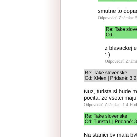
smutne to dopa
Odpovedať
Známka: 5
Re: Take slov
Od: _________
z blavackej e
:-)
Odpovedať
Známk
Re: Take slovenske
Od: XMen | Pridané: 3.2
Nuz, turista si bude m
pocita, ze vsetci maju
Odpovedať
Známka: -1.4
Hod
Re: Take slovenske
Od: Turista1 | Pridané: 
Na stanici by mala by