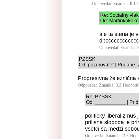
Odpovedať
Známka: 8.1
Re: Socialny vlak
Od: Martinkokoko 
ale ta stena je v
dpcccccccccccc
Odpovedať
Známka: 5
PZSSK
Od: pozorovateľ | Pridané:
Progresívna železničná 
Odpovedať
Známka: 3.3
Hodnoti
Re: PZSSK
Od: ___________ | Prid
politicky liberalizmus
prilisna sloboda je pr
vsetci sa medzi sebou
Odpovedať
Známka: 2.3
Hodn