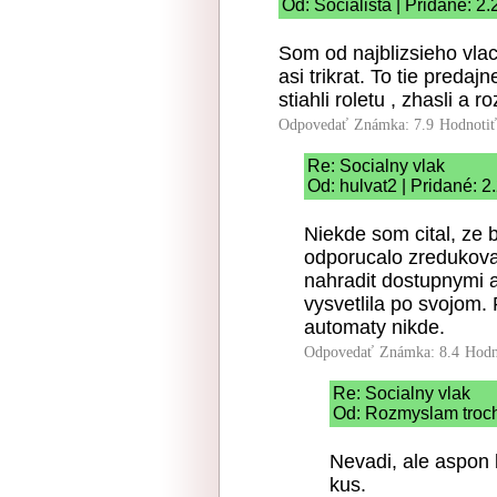
Od: Socialista | Pridané: 2
Som od najblizsieho vlac
asi trikrat. To tie pred
stiahli roletu , zhasli a
Odpovedať
Známka: 7.9
Hodnoti
Re: Socialny vlak
Od: hulvat2 | Pridané: 2
Niekde som cital, ze 
odporucalo zredukovat
nahradit dostupnymi 
vysvetlila po svojom
automaty nikde.
Odpovedať
Známka: 8.4
Hodn
Re: Socialny vlak
Od: Rozmyslam troch
Nevadi, ale aspon
kus.