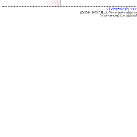
NÁVŠTEVNOSŤ
|
INZE
(C) 2004, 2005 DSL.sk | Všetky práva vyhradené
Všetky uvedené informácie sú b