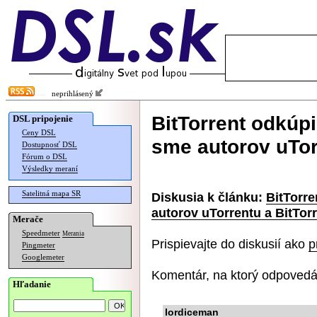
neprihlásený
BitTorrent odkúpi
DSL pripojenie
Ceny DSL
sme autorov uTor
Dostupnosť DSL
Fórum o DSL
Výsledky meraní
Satelitná mapa SR
Diskusia k článku:
BitTorre
autorov uTorrentu a BitTor
Merače
Speedmeter
Merania
Prispievajte do diskusií ako
p
Pingmeter
Googlemeter
Komentár, na ktorý odpovedá
Hľadanie
lordiceman