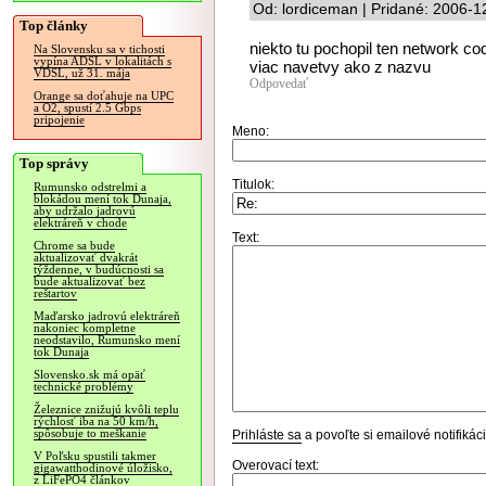
Od: lordiceman | Pridané: 2006-1
Top články
niekto tu pochopil ten network c
Na Slovensku sa v tichosti
vypína ADSL v lokalitách s
viac navetvy ako z nazvu
VDSL, už 31. mája
Odpovedať
Orange sa doťahuje na UPC
a O2, spustí 2.5 Gbps
pripojenie
Meno:
Top správy
Titulok:
Rumunsko odstrelmi a
blokádou mení tok Dunaja,
aby udržalo jadrovú
elektráreň v chode
Text:
Chrome sa bude
aktualizovať dvakrát
týždenne, v budúcnosti sa
bude aktualizovať bez
reštartov
Maďarsko jadrovú elektráreň
nakoniec kompletne
neodstavilo, Rumunsko mení
tok Dunaja
Slovensko.sk má opäť
technické problémy
Železnice znižujú kvôli teplu
rýchlosť iba na 50 km/h,
spôsobuje to meškanie
Prihláste sa
a povoľte si emailové notifiká
V Poľsku spustili takmer
Overovací text:
gigawatthodinové úložisko,
z LiFePO4 článkov