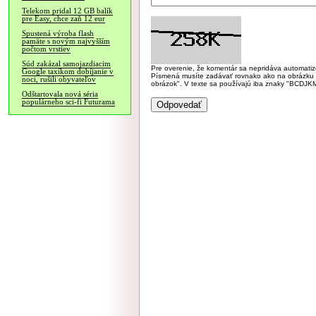
Telekom pridal 12 GB balík
pre Easy, chce zaň 12 eur
Spustená výroba flash
pamäte s novým najvyšším
počtom vrstiev
Súd zakázal samojazdiacim
Pre overenie, že komentár sa nepridáva automatizov
Google taxíkom dobíjanie v
Písmená musíte zadávať rovnako ako na obrázku veľk
noci, rušili obyvateľov
obrázok". V texte sa používajú iba znaky "BC
Odštartovala nová séria
populárneho sci-fi Futurama