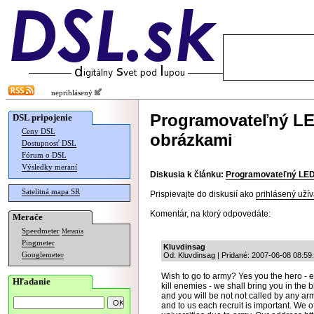
neprihlásený
Programovateľný LE
DSL pripojenie
Ceny DSL
obrázkami
Dostupnosť DSL
Fórum o DSL
Výsledky meraní
Diskusia k článku:
Programovateľný LED 
Satelitná mapa SR
Prispievajte do diskusií ako
prihlásený užív
Komentár, na ktorý odpovedáte:
Merače
Speedmeter
Merania
Pingmeter
Kluvdinsag
Googlemeter
Od: Kluvdinsag | Pridané: 2007-06-08 08:59
Wish to go to army? Yes you the hero - e
Hľadanie
kill enemies - we shall bring you in the bl
and you will be not not called by any a
and to us each recruit is important. We of