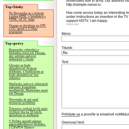
universities due to army. Our address htt
http://ssimple.narod.ru
Top články
Has come across today an interesting re
Na Slovensku sa v tichosti
vypína ADSL v lokalitách s
under instructions an insertion in the T
VDSL, už 31. mája
support HDTV. I am happy.
Odpovedať
Orange sa doťahuje na UPC
a O2, spustí 2.5 Gbps
pripojenie
Meno:
Top správy
Titulok:
Rumunsko odstrelmi a
blokádou mení tok Dunaja,
aby udržalo jadrovú
elektráreň v chode
Text:
Chrome sa bude
aktualizovať dvakrát
týždenne, v budúcnosti sa
bude aktualizovať bez
reštartov
Maďarsko jadrovú elektráreň
nakoniec kompletne
neodstavilo, Rumunsko mení
tok Dunaja
Slovensko.sk má opäť
technické problémy
Železnice znižujú kvôli teplu
rýchlosť iba na 50 km/h,
Prihláste sa
a povoľte si emailové notifiká
spôsobuje to meškanie
V Poľsku spustili takmer
Overovací text:
gigawatthodinové úložisko,
z LiFePO4 článkov