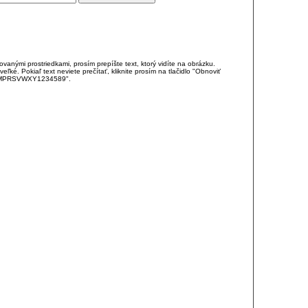
anými prostriedkami, prosím prepíšte text, ktorý vidíte na obrázku.
é. Pokiaľ text neviete prečítať, kliknite prosím na tlačidlo "Obnoviť
DJKMPRSVWXY1234589".