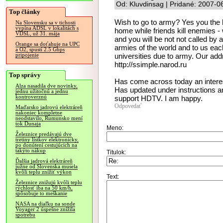
Od: Kluvdinsag | Pridané: 2007-0
Top články
Wish to go to army? Yes you the h
Na Slovensku sa v tichosti
vypína ADSL v lokalitách s
home while friends kill enemies - w
VDSL, už 31. mája
and you will be not not called b
Orange sa doťahuje na UPC
armies of the world and to us each
a O2, spustí 2.5 Gbps
universities due to army. Our addr
pripojenie
http://ssimple.narod.ru
Top správy
Has come across today an interes
Alza nasadila dve novinky,
Has updated under instructions an
jednu užitočnú a jednu
kontroverznú
support HDTV. I am happy.
Odpovedať
Maďarsko jadrovú elektráreň
nakoniec kompletne
neodstavilo, Rumunsko mení
tok Dunaja
Meno:
Železnice predávajú dve
tretiny lístkov elektronicky,
po donútení cestujúcich na
takýto nákup
Titulok:
Ďalšia jadrová elektráreň
južne od Slovenska musela
kvôli teplu znížiť výkon
Text:
Železnice znižujú kvôli teplu
rýchlosť iba na 50 km/h,
spôsobuje to meškanie
NASA na diaľku na sonde
Voyager 2 úspešne znížila
spotrebu