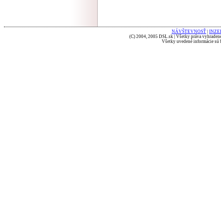
NÁVŠTEVNOSŤ
|
INZE
(C) 2004, 2005 DSL.sk | Všetky práva vyhradené
Všetky uvedené informácie sú b