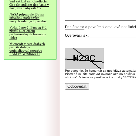
Súd zakázal samojazdiacim
Google taxíkom dobíjanie v
noci, rušili obyvateľov
NASA pripravuje ISS na
inštaláciu posledných
nových solárnych panelov
Prihláste sa
a povoľte si emailové notifiká
Vydaný nový FFmpeg 9.0,
zlepšil akceleráciu
profesionálnych formátov
Overovací text:
videa
Microsoft v čase drahých
pamätí sľubuje
optimalizovať spotrebu
RAM vo Windows 11
Pre overenie, že komentár sa nepridáva automatizov
Písmená musíte zadávať rovnako ako na obrázku veľk
obrázok". V texte sa používajú iba znaky "BC