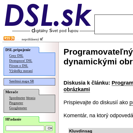
neprihlásený
Programovateľný 
DSL pripojenie
Ceny DSL
dynamickými ob
Dostupnosť DSL
Fórum o DSL
Výsledky meraní
Satelitná mapa SR
Diskusia k článku:
Program
obrázkami
Merače
Speedmeter
Merania
Prispievajte do diskusií ako
p
Pingmeter
Googlemeter
Komentár, na ktorý odpovedá
Hľadanie
Kluvdinsag