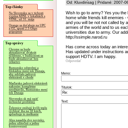
Od: Kluvdinsag | Pridané: 2007-0
Top články
Wish to go to army? Yes you the h
Na Slovensku sa v tichosti
vypína ADSL v lokalitách s
home while friends kill enemies - w
VDSL, už 31. mája
and you will be not not called b
Orange sa doťahuje na UPC
armies of the world and to us each
a O2, spustí 2.5 Gbps
universities due to army. Our addr
pripojenie
http://ssimple.narod.ru
Top správy
Has come across today an interes
Chrome sa bude
Has updated under instructions an
aktualizovať dvakrát
týždenne, v budúcnosti sa
support HDTV. I am happy.
bude aktualizovať bez
Odpovedať
reštartov
Rumunsko odstrelmi a
blokádou mení tok Dunaja,
Meno:
aby udržalo jadrovú
elektráreň v chode
Maďarsko jadrovú elektráreň
nakoniec kompletne
Titulok:
neodstavilo, Rumunsko mení
tok Dunaja
Slovensko.sk má opäť
Text:
technické problémy
Železnice znižujú kvôli teplu
rýchlosť iba na 50 km/h,
spôsobuje to meškanie
Alza nasadila dve novinky,
jednu užitočnú a jednu
kontroverznú