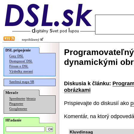
neprihlásený
Programovateľný 
DSL pripojenie
Ceny DSL
dynamickými ob
Dostupnosť DSL
Fórum o DSL
Výsledky meraní
Satelitná mapa SR
Diskusia k článku:
Program
obrázkami
Merače
Speedmeter
Merania
Prispievajte do diskusií ako
p
Pingmeter
Googlemeter
Komentár, na ktorý odpovedá
Hľadanie
Kluvdinsag