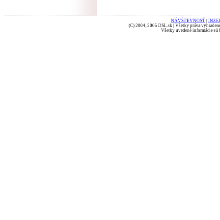
NÁVŠTEVNOSŤ
|
INZE
(C) 2004, 2005 DSL.sk | Všetky práva vyhradené
Všetky uvedené informácie sú b