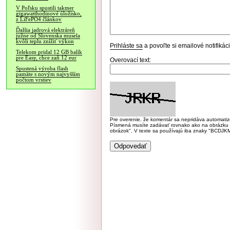
V Poľsku spustili takmer
gigawatthodinové úložisko,
z LiFePO4 článkov
Ďalšia jadrová elektráreň
južne od Slovenska musela
kvôli teplu znížiť výkon
Prihláste sa
a povoľte si emailové notifiká
Telekom pridal 12 GB balík
pre Easy, chce zaň 12 eur
Overovací text:
Spustená výroba flash
pamäte s novým najvyšším
počtom vrstiev
Pre overenie, že komentár sa nepridáva automatizov
Písmená musíte zadávať rovnako ako na obrázku veľk
obrázok". V texte sa používajú iba znaky "BC