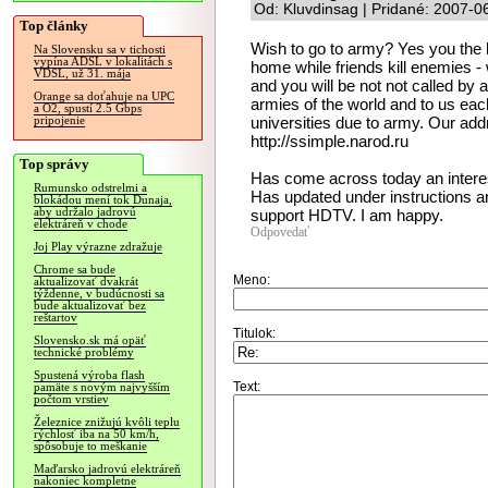
Od: Kluvdinsag | Pridané: 2007-0
Top články
Wish to go to army? Yes you the h
Na Slovensku sa v tichosti
vypína ADSL v lokalitách s
home while friends kill enemies - w
VDSL, už 31. mája
and you will be not not called b
Orange sa doťahuje na UPC
armies of the world and to us each
a O2, spustí 2.5 Gbps
universities due to army. Our addr
pripojenie
http://ssimple.narod.ru
Top správy
Has come across today an interes
Rumunsko odstrelmi a
Has updated under instructions an
blokádou mení tok Dunaja,
aby udržalo jadrovú
support HDTV. I am happy.
elektráreň v chode
Odpovedať
Joj Play výrazne zdražuje
Chrome sa bude
Meno:
aktualizovať dvakrát
týždenne, v budúcnosti sa
bude aktualizovať bez
reštartov
Titulok:
Slovensko.sk má opäť
technické problémy
Spustená výroba flash
Text:
pamäte s novým najvyšším
počtom vrstiev
Železnice znižujú kvôli teplu
rýchlosť iba na 50 km/h,
spôsobuje to meškanie
Maďarsko jadrovú elektráreň
nakoniec kompletne