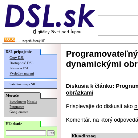
neprihlásený
Programovateľný 
DSL pripojenie
Ceny DSL
dynamickými ob
Dostupnosť DSL
Fórum o DSL
Výsledky meraní
Satelitná mapa SR
Diskusia k článku:
Program
obrázkami
Merače
Speedmeter
Merania
Prispievajte do diskusií ako
p
Pingmeter
Googlemeter
Komentár, na ktorý odpovedá
Hľadanie
Kluvdinsag