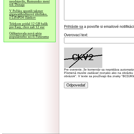
neodstavilo, Rumunsko mení
tok Dunaja
V Poľsku spustili takmer
gigawatthodinové úložisko,
z LiFePO4 článkov
Telekom pridal 12 GB balík
Prihláste sa
a povoľte si emailové notifiká
pre Easy, chce zaň 12 eur
Odštartovala nová séria
Overovací text:
populárneho sci-fi Futurama
Pre overenie, že komentár sa nepridáva automatizov
Písmená musíte zadávať rovnako ako na obrázku veľk
obrázok". V texte sa používajú iba znaky "BC