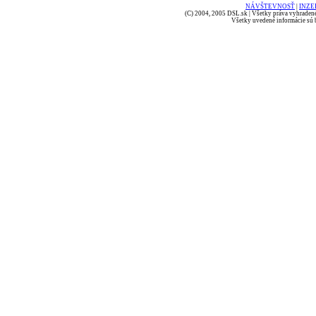
NÁVŠTEVNOSŤ
|
INZE
(C) 2004, 2005 DSL.sk | Všetky práva vyhradené
Všetky uvedené informácie sú b