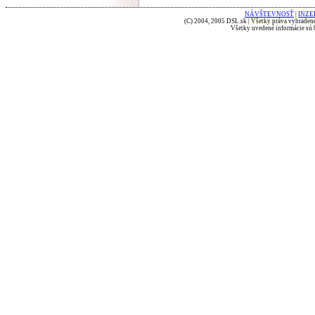
NÁVŠTEVNOSŤ
|
INZE
(C) 2004, 2005 DSL.sk | Všetky práva vyhradené
Všetky uvedené informácie sú b