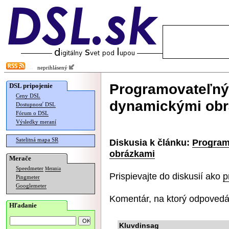
neprihlásený
Programovateľný 
DSL pripojenie
Ceny DSL
dynamickými ob
Dostupnosť DSL
Fórum o DSL
Výsledky meraní
Satelitná mapa SR
Diskusia k článku:
Program
obrázkami
Merače
Speedmeter
Merania
Prispievajte do diskusií ako
p
Pingmeter
Googlemeter
Komentár, na ktorý odpovedá
Hľadanie
Kluvdinsag