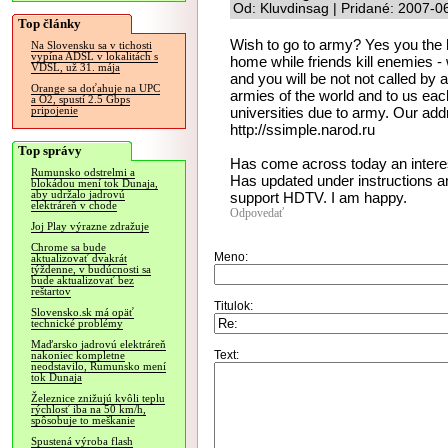
Od: Kluvdinsag | Pridané: 2007-0
Top články
Wish to go to army? Yes you the h
Na Slovensku sa v tichosti
vypína ADSL v lokalitách s
home while friends kill enemies - w
VDSL, už 31. mája
and you will be not not called b
Orange sa doťahuje na UPC
armies of the world and to us each
a O2, spustí 2.5 Gbps
universities due to army. Our addr
pripojenie
http://ssimple.narod.ru
Top správy
Has come across today an interes
Rumunsko odstrelmi a
Has updated under instructions an
blokádou mení tok Dunaja,
aby udržalo jadrovú
support HDTV. I am happy.
elektráreň v chode
Odpovedať
Joj Play výrazne zdražuje
Chrome sa bude
Meno:
aktualizovať dvakrát
týždenne, v budúcnosti sa
bude aktualizovať bez
reštartov
Titulok:
Slovensko.sk má opäť
technické problémy
Maďarsko jadrovú elektráreň
Text:
nakoniec kompletne
neodstavilo, Rumunsko mení
tok Dunaja
Železnice znižujú kvôli teplu
rýchlosť iba na 50 km/h,
spôsobuje to meškanie
Spustená výroba flash