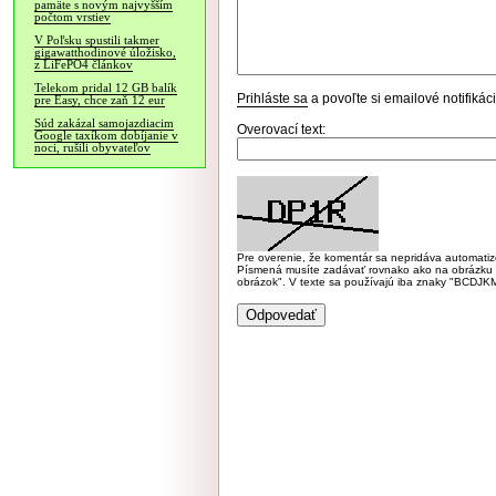
pamäte s novým najvyšším
počtom vrstiev
V Poľsku spustili takmer
gigawatthodinové úložisko,
z LiFePO4 článkov
Telekom pridal 12 GB balík
Prihláste sa
a povoľte si emailové notifiká
pre Easy, chce zaň 12 eur
Súd zakázal samojazdiacim
Overovací text:
Google taxíkom dobíjanie v
noci, rušili obyvateľov
Pre overenie, že komentár sa nepridáva automatizov
Písmená musíte zadávať rovnako ako na obrázku veľk
obrázok". V texte sa používajú iba znaky "BC