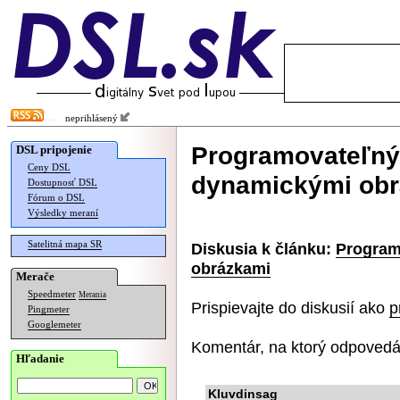
neprihlásený
Programovateľný 
DSL pripojenie
Ceny DSL
dynamickými ob
Dostupnosť DSL
Fórum o DSL
Výsledky meraní
Satelitná mapa SR
Diskusia k článku:
Program
obrázkami
Merače
Speedmeter
Merania
Prispievajte do diskusií ako
p
Pingmeter
Googlemeter
Komentár, na ktorý odpovedá
Hľadanie
Kluvdinsag