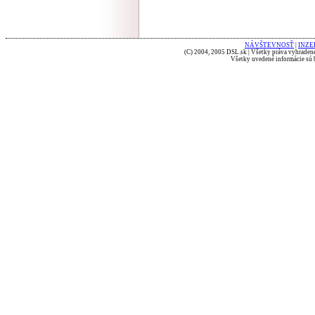
NÁVŠTEVNOSŤ
|
INZE
(C) 2004, 2005 DSL.sk | Všetky práva vyhradené
Všetky uvedené informácie sú b