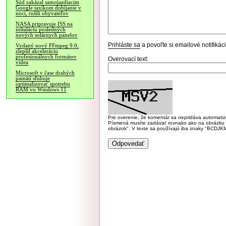
Súd zakázal samojazdiacim
Google taxíkom dobíjanie v
noci, rušili obyvateľov
NASA pripravuje ISS na
inštaláciu posledných
nových solárnych panelov
Prihláste sa
a povoľte si emailové notifiká
Vydaný nový FFmpeg 9.0,
zlepšil akceleráciu
profesionálnych formátov
Overovací text:
videa
Microsoft v čase drahých
pamätí sľubuje
optimalizovať spotrebu
RAM vo Windows 11
Pre overenie, že komentár sa nepridáva automatizov
Písmená musíte zadávať rovnako ako na obrázku veľk
obrázok". V texte sa používajú iba znaky "BC