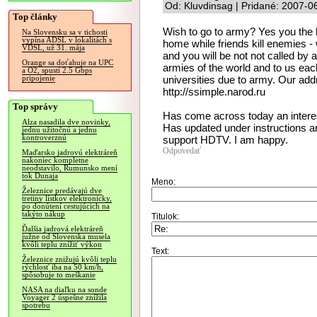
Od: Kluvdinsag | Pridané: 2007-0
Top články
Wish to go to army? Yes you the h
Na Slovensku sa v tichosti
vypína ADSL v lokalitách s
home while friends kill enemies - w
VDSL, už 31. mája
and you will be not not called b
Orange sa doťahuje na UPC
armies of the world and to us each
a O2, spustí 2.5 Gbps
universities due to army. Our addr
pripojenie
http://ssimple.narod.ru
Top správy
Has come across today an interes
Alza nasadila dve novinky,
Has updated under instructions an
jednu užitočnú a jednu
kontroverznú
support HDTV. I am happy.
Odpovedať
Maďarsko jadrovú elektráreň
nakoniec kompletne
neodstavilo, Rumunsko mení
tok Dunaja
Meno:
Železnice predávajú dve
tretiny lístkov elektronicky,
po donútení cestujúcich na
takýto nákup
Titulok:
Ďalšia jadrová elektráreň
južne od Slovenska musela
kvôli teplu znížiť výkon
Text:
Železnice znižujú kvôli teplu
rýchlosť iba na 50 km/h,
spôsobuje to meškanie
NASA na diaľku na sonde
Voyager 2 úspešne znížila
spotrebu