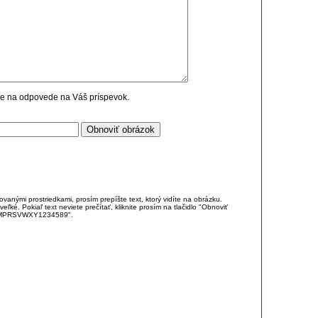
cie na odpovede na Váš príspevok.
anými prostriedkami, prosím prepíšte text, ktorý vidíte na obrázku.
é. Pokiaľ text neviete prečítať, kliknite prosím na tlačidlo "Obnoviť
DJKMPRSVWXY1234589".