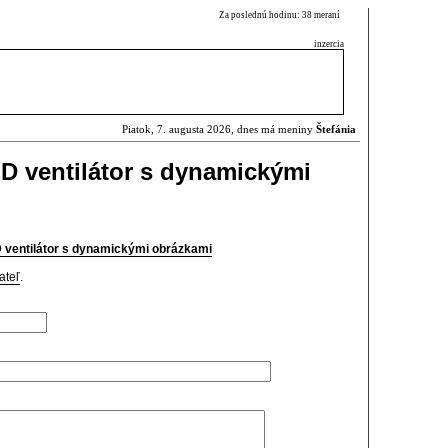
Za poslednú hodinu: 38 meraní
inzercia
Piatok, 7. augusta 2026, dnes má meniny
Štefánia
D ventilátor s dynamickými
ventilátor s dynamickými obrázkami
ateľ
.