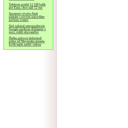
Telekom pridal 12 GB balík
pre Easy, chce zaň 12 eur
Spustená výroba flash
pamäte s novým najvyšším
počtom vrstiev
Súd zakázal samojazdiacim
Google taxíkom dobíjanie v
noci, rušili obyvateľov
Ďalšia jadrová elektráreň
južne od Slovenska musela
kvôli teplu znížiť výkon