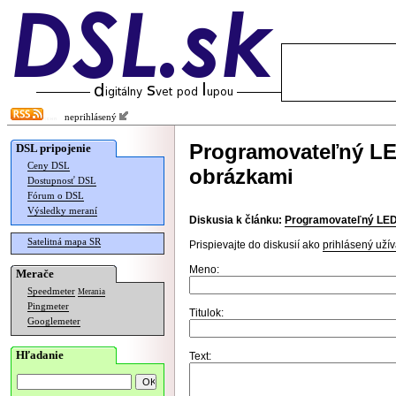
neprihlásený
Programovateľný LE
DSL pripojenie
Ceny DSL
obrázkami
Dostupnosť DSL
Fórum o DSL
Výsledky meraní
Diskusia k článku:
Programovateľný LED 
Satelitná mapa SR
Prispievajte do diskusií ako
prihlásený užív
Meno:
Merače
Speedmeter
Merania
Pingmeter
Titulok:
Googlemeter
Hľadanie
Text: