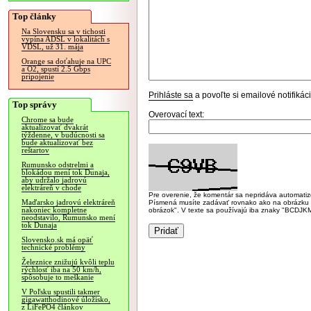
Top články
Na Slovensku sa v tichosti
vypína ADSL v lokalitách s
VDSL, už 31. mája
Orange sa doťahuje na UPC
a O2, spustí 2.5 Gbps
pripojenie
Prihláste sa
a povoľte si emailové notifiká
Top správy
Overovací text:
Chrome sa bude
aktualizovať dvakrát
týždenne, v budúcnosti sa
bude aktualizovať bez
reštartov
Rumunsko odstrelmi a
blokádou mení tok Dunaja,
aby udržalo jadrovú
elektráreň v chode
Pre overenie, že komentár sa nepridáva automatizov
Maďarsko jadrovú elektráreň
Písmená musíte zadávať rovnako ako na obrázku veľk
nakoniec kompletne
obrázok". V texte sa používajú iba znaky "BC
neodstavilo, Rumunsko mení
tok Dunaja
Slovensko.sk má opäť
technické problémy
Železnice znižujú kvôli teplu
rýchlosť iba na 50 km/h,
spôsobuje to meškanie
V Poľsku spustili takmer
gigawatthodinové úložisko,
z LiFePO4 článkov