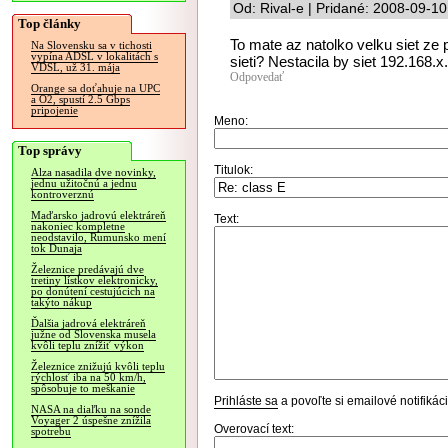
Od: Rival-e | Pridané: 2008-09-1
Top články
To mate az natolko velku siet ze 
Na Slovensku sa v tichosti
vypína ADSL v lokalitách s
sieti? Nestacila by siet 192.168.x
VDSL, už 31. mája
Odpovedať
Orange sa doťahuje na UPC
a O2, spustí 2.5 Gbps
pripojenie
Meno:
Top správy
Titulok:
Alza nasadila dve novinky,
jednu užitočnú a jednu
kontroverznú
Maďarsko jadrovú elektráreň
Text:
nakoniec kompletne
neodstavilo, Rumunsko mení
tok Dunaja
Železnice predávajú dve
tretiny lístkov elektronicky,
po donútení cestujúcich na
takýto nákup
Ďalšia jadrová elektráreň
južne od Slovenska musela
kvôli teplu znížiť výkon
Železnice znižujú kvôli teplu
rýchlosť iba na 50 km/h,
spôsobuje to meškanie
Prihláste sa
a povoľte si emailové notifiká
NASA na diaľku na sonde
Voyager 2 úspešne znížila
Overovací text:
spotrebu