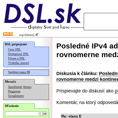
neprihlásený
Posledné IPv4 ad
DSL pripojenie
Ceny DSL
rovnomerne medz
Dostupnosť DSL
Fórum o DSL
Výsledky meraní
Satelitná mapa SR
Diskusia k článku:
Posledn
rovnomerne medzi kontine
Merače
Speedmeter
Merania
Prispievajte do diskusií ako
p
Pingmeter
Googlemeter
Komentár, na ktorý odpovedá
Hľadanie
Re: class E