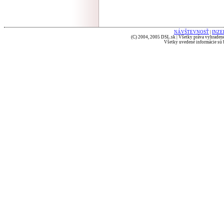
NÁVŠTEVNOSŤ
|
INZE
(C) 2004, 2005 DSL.sk | Všetky práva vyhradené
Všetky uvedené informácie sú b