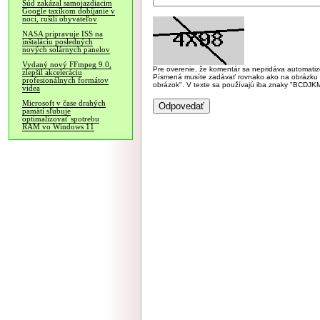
Súd zakázal samojazdiacim
Google taxíkom dobíjanie v
noci, rušili obyvateľov
NASA pripravuje ISS na
inštaláciu posledných
nových solárnych panelov
Vydaný nový FFmpeg 9.0,
Pre overenie, že komentár sa nepridáva automatizov
zlepšil akceleráciu
Písmená musíte zadávať rovnako ako na obrázku veľk
profesionálnych formátov
obrázok". V texte sa používajú iba znaky "BC
videa
Microsoft v čase drahých
pamätí sľubuje
optimalizovať spotrebu
RAM vo Windows 11