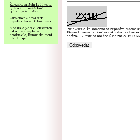
Železnice znižujú kvôli teplu
rýchlosť iba na 50 km/h,
spôsobuje to meškanie
Odštartovala nová séria
populárneho sci-fi Futurama
Maďarsko jadrovú elektráreň
Pre overenie, že komentár sa nepridáva automatizov
nakoniec kompletne
Písmená musíte zadávať rovnako ako na obrázku veľk
neodstavilo, Rumunsko mení
obrázok". V texte sa používajú iba znaky "BC
tok Dunaja