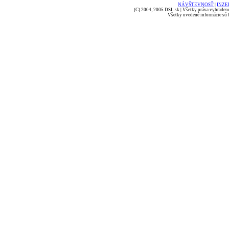
NÁVŠTEVNOSŤ
|
INZE
(C) 2004, 2005 DSL.sk | Všetky práva vyhradené
Všetky uvedené informácie sú b