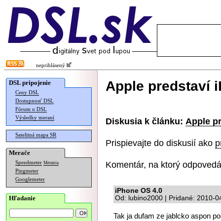
neprihlásený
Apple predstaví i
DSL pripojenie
Ceny DSL
Dostupnosť DSL
Fórum o DSL
Výsledky meraní
Diskusia k článku:
Apple pr
Satelitná mapa SR
Prispievajte do diskusií ako
p
Merače
Komentár, na ktorý odpovedá
Speedmeter
Merania
Pingmeter
Googlemeter
iPhone OS 4.0
Hľadanie
Od: lubino2000 | Pridané: 2010-0
Tak ja dufam ze jablcko aspon po 