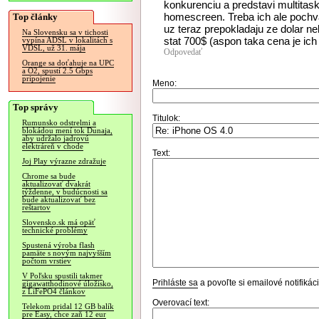
konkurenciu a predstavi multitas
homescreen. Treba ich ale pochva
Top články
uz teraz prepokladaju ze dolar ne
Na Slovensku sa v tichosti
stat 700$ (aspon taka cena je ic
vypína ADSL v lokalitách s
VDSL, už 31. mája
Odpovedať
Orange sa doťahuje na UPC
a O2, spustí 2.5 Gbps
pripojenie
Meno:
Top správy
Titulok:
Rumunsko odstrelmi a
blokádou mení tok Dunaja,
aby udržalo jadrovú
elektráreň v chode
Text:
Joj Play výrazne zdražuje
Chrome sa bude
aktualizovať dvakrát
týždenne, v budúcnosti sa
bude aktualizovať bez
reštartov
Slovensko.sk má opäť
technické problémy
Spustená výroba flash
pamäte s novým najvyšším
počtom vrstiev
V Poľsku spustili takmer
Prihláste sa
a povoľte si emailové notifiká
gigawatthodinové úložisko,
z LiFePO4 článkov
Overovací text:
Telekom pridal 12 GB balík
pre Easy, chce zaň 12 eur