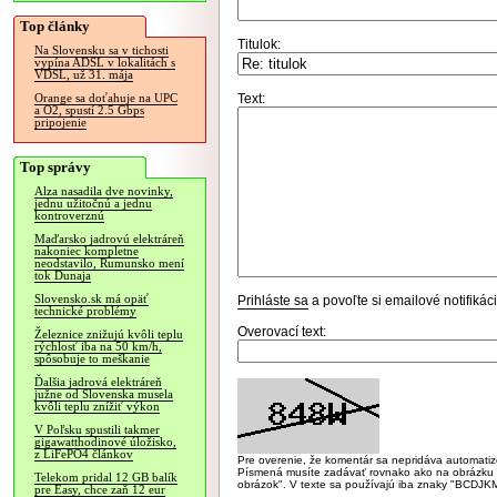
Top články
Titulok:
Na Slovensku sa v tichosti
vypína ADSL v lokalitách s
VDSL, už 31. mája
Text:
Orange sa doťahuje na UPC
a O2, spustí 2.5 Gbps
pripojenie
Top správy
Alza nasadila dve novinky,
jednu užitočnú a jednu
kontroverznú
Maďarsko jadrovú elektráreň
nakoniec kompletne
neodstavilo, Rumunsko mení
tok Dunaja
Slovensko.sk má opäť
Prihláste sa
a povoľte si emailové notifiká
technické problémy
Overovací text:
Železnice znižujú kvôli teplu
rýchlosť iba na 50 km/h,
spôsobuje to meškanie
Ďalšia jadrová elektráreň
južne od Slovenska musela
kvôli teplu znížiť výkon
V Poľsku spustili takmer
gigawatthodinové úložisko,
z LiFePO4 článkov
Pre overenie, že komentár sa nepridáva automatizov
Písmená musíte zadávať rovnako ako na obrázku veľk
Telekom pridal 12 GB balík
obrázok". V texte sa používajú iba znaky "BC
pre Easy, chce zaň 12 eur