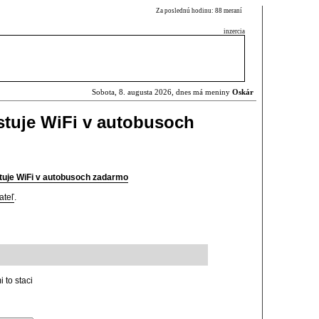
Za poslednú hodinu: 88 meraní
inzercia
Sobota, 8. augusta 2026, dnes má meniny
Oskár
stuje WiFi v autobusoch
tuje WiFi v autobusoch zadarmo
ateľ
.
 to staci