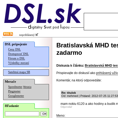
neprihlásený
Bratislavská MHD te
DSL pripojenie
Ceny DSL
zadarmo
Dostupnosť DSL
Fórum o DSL
Výsledky meraní
Diskusia k článku:
Bratislavská MHD tes
Satelitná mapa SR
Prispievajte do diskusií ako
prihlásený užív
Komentár, na ktorý odpovedáte:
Merače
Speedmeter
Merania
Pingmeter
Re: titulok
Googlemeter
Od: mehmed | Pridané: 2012-07-25 11:27:53
mam nokiu 6120 a ako hodiny a budik mi
Hľadanie
Odpovedať
Meno: