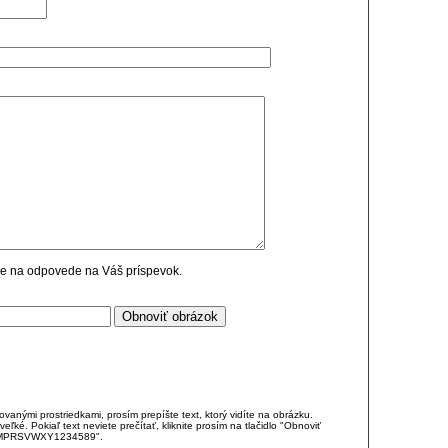
cie na odpovede na Váš príspevok.
anými prostriedkami, prosím prepíšte text, ktorý vidíte na obrázku.
é. Pokiaľ text neviete prečítať, kliknite prosím na tlačidlo "Obnoviť
DJKMPRSVWXY1234589".