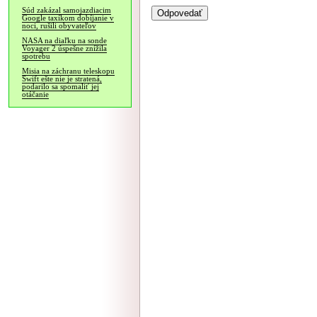
Súd zakázal samojazdiacim
Google taxíkom dobíjanie v
noci, rušili obyvateľov
NASA na diaľku na sonde
Voyager 2 úspešne znížila
spotrebu
Misia na záchranu teleskopu
Swift ešte nie je stratená,
podarilo sa spomaliť jej
otáčanie