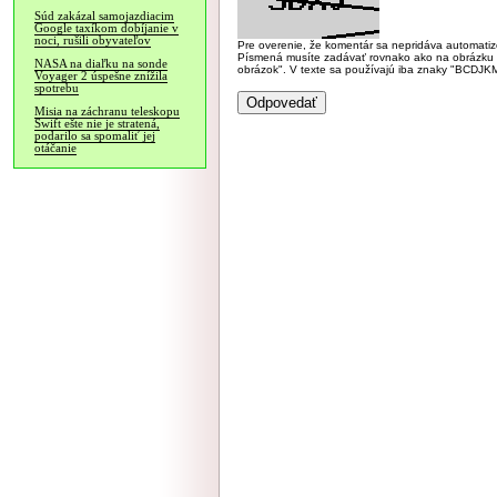
Súd zakázal samojazdiacim
Google taxíkom dobíjanie v
noci, rušili obyvateľov
Pre overenie, že komentár sa nepridáva automatizov
Písmená musíte zadávať rovnako ako na obrázku veľk
NASA na diaľku na sonde
obrázok". V texte sa používajú iba znaky "BC
Voyager 2 úspešne znížila
spotrebu
Misia na záchranu teleskopu
Swift ešte nie je stratená,
podarilo sa spomaliť jej
otáčanie