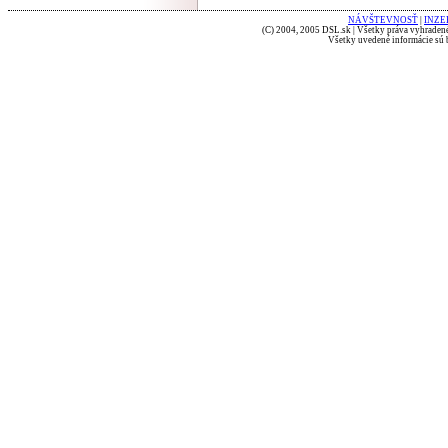
NÁVŠTEVNOSŤ
|
INZE
(C) 2004, 2005 DSL.sk | Všetky práva vyhradené
Všetky uvedené informácie sú b