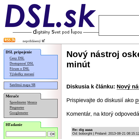
neprihlásený
Nový nástroj oske
DSL pripojenie
Ceny DSL
minút
Dostupnosť DSL
Fórum o DSL
Výsledky meraní
Satelitná mapa SR
Diskusia k článku:
Nový nás
Merače
Prispievajte do diskusií ako
p
Speedmeter
Merania
Pingmeter
Komentár, na ktorý odpovedá
Googlemeter
Hľadanie
Re: dig aaaa
Od: boborght | Pridané: 2013-08-21 08:15:1