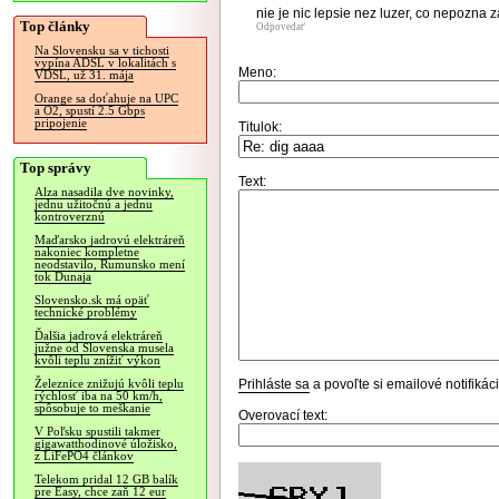
nie je nic lepsie nez luzer, co nepozna z
Top články
Odpovedať
Na Slovensku sa v tichosti
vypína ADSL v lokalitách s
Meno:
VDSL, už 31. mája
Orange sa doťahuje na UPC
a O2, spustí 2.5 Gbps
pripojenie
Titulok:
Top správy
Text:
Alza nasadila dve novinky,
jednu užitočnú a jednu
kontroverznú
Maďarsko jadrovú elektráreň
nakoniec kompletne
neodstavilo, Rumunsko mení
tok Dunaja
Slovensko.sk má opäť
technické problémy
Ďalšia jadrová elektráreň
južne od Slovenska musela
kvôli teplu znížiť výkon
Prihláste sa
a povoľte si emailové notifiká
Železnice znižujú kvôli teplu
rýchlosť iba na 50 km/h,
spôsobuje to meškanie
Overovací text:
V Poľsku spustili takmer
gigawatthodinové úložisko,
z LiFePO4 článkov
Telekom pridal 12 GB balík
pre Easy, chce zaň 12 eur