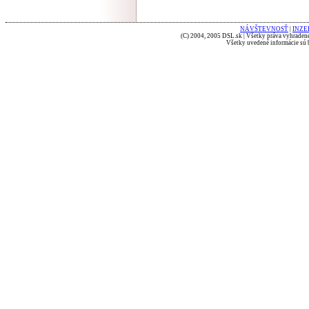
NÁVŠTEVNOSŤ
|
INZE
(C) 2004, 2005 DSL.sk | Všetky práva vyhradené
Všetky uvedené informácie sú b