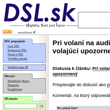
neprihlásený
Pri volaní na aud
DSL pripojenie
Ceny DSL
volajúci upozorn
Dostupnosť DSL
Fórum o DSL
Výsledky meraní
Satelitná mapa SR
Diskusia k článku:
Pri vola
upozornený
Merače
Speedmeter
Merania
Prispievajte do diskusií ako
p
Pingmeter
Googlemeter
Komentár, na ktorý odpovedá
Hľadanie
Re: pekný hlas?