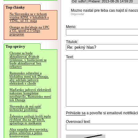
Od: sdfsf | Pridané: 2013-08-26 14:59:20
Top články
Mozno nastal pre teba cas najst si naoz
Na Slovensku sa v tichosti
Odpovedať
vypína ADSL v lokalitách s
VDSL, už 31. mája
Meno:
Orange sa doťahuje na UPC
a O2, spustí 2.5 Gbps
pripojenie
Titulok:
Top správy
Chrome sa bude
aktualizovať dvakrát
Text:
týždenne, v budúcnosti sa
bude aktualizovať bez
reštartov
Rumunsko odstrelmi a
blokádou mení tok Dunaja,
aby udržalo jadrovú
elektráreň v chode
Maďarsko jadrovú elektráreň
nakoniec kompletne
neodstavilo, Rumunsko mení
tok Dunaja
Slovensko.sk má opäť
technické problémy
Prihláste sa
a povoľte si emailové notifiká
Železnice znižujú kvôli teplu
rýchlosť iba na 50 km/h,
Overovací text:
spôsobuje to meškanie
Alza nasadila dve novinky,
jednu užitočnú a jednu
kontroverznú