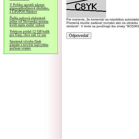
V Poľsku spustili takmer
gigawatthodinové úložisko,
z LiFePO4 článkov
Ďalšia jadrová elektráreň
Pre overenie, že komentár sa nepridáva automatizov
južne od Slovenska musela
Písmená musíte zadávať rovnako ako na obrázku veľk
kvôli teplu znížiť výkon
obrázok". V texte sa používajú iba znaky "BC
Telekom pridal 12 GB balík
pre Easy, chce zaň 12 eur
Spustená výroba flash
pamäte s novým najvyšším
počtom vrstiev