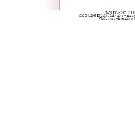
NÁVŠTEVNOSŤ
|
INZE
(C) 2004, 2005 DSL.sk | Všetky práva vyhradené
Všetky uvedené informácie sú b