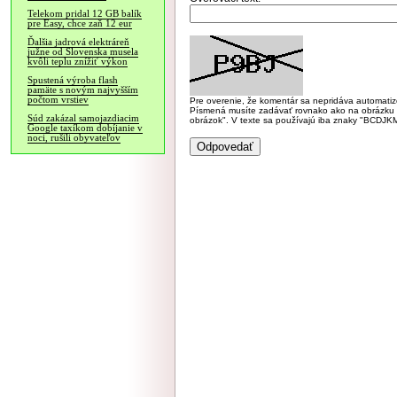
Telekom pridal 12 GB balík
pre Easy, chce zaň 12 eur
Ďalšia jadrová elektráreň
južne od Slovenska musela
kvôli teplu znížiť výkon
Spustená výroba flash
pamäte s novým najvyšším
počtom vrstiev
Pre overenie, že komentár sa nepridáva automatizov
Písmená musíte zadávať rovnako ako na obrázku veľk
Súd zakázal samojazdiacim
obrázok". V texte sa používajú iba znaky "BC
Google taxíkom dobíjanie v
noci, rušili obyvateľov