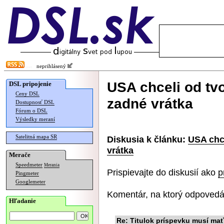
neprihlásený
USA chceli od tvo
DSL pripojenie
Ceny DSL
zadné vrátka
Dostupnosť DSL
Fórum o DSL
Výsledky meraní
Satelitná mapa SR
Diskusia k článku:
USA chce
vrátka
Merače
Speedmeter
Merania
Prispievajte do diskusií ako
p
Pingmeter
Googlemeter
Komentár, na ktorý odpovedá
Hľadanie
Re: Titulok príspevku musí mať