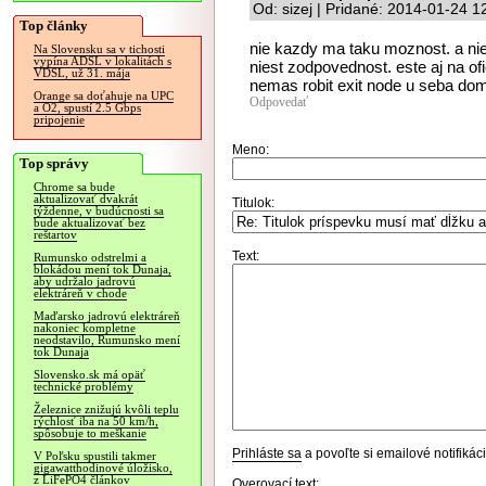
Od: sizej | Pridané: 2014-01-24 1
Top články
nie kazdy ma taku moznost. a ni
Na Slovensku sa v tichosti
vypína ADSL v lokalitách s
niest zodpovednost. este aj na of
VDSL, už 31. mája
nemas robit exit node u seba do
Orange sa doťahuje na UPC
Odpovedať
a O2, spustí 2.5 Gbps
pripojenie
Meno:
Top správy
Chrome sa bude
aktualizovať dvakrát
Titulok:
týždenne, v budúcnosti sa
bude aktualizovať bez
reštartov
Text:
Rumunsko odstrelmi a
blokádou mení tok Dunaja,
aby udržalo jadrovú
elektráreň v chode
Maďarsko jadrovú elektráreň
nakoniec kompletne
neodstavilo, Rumunsko mení
tok Dunaja
Slovensko.sk má opäť
technické problémy
Železnice znižujú kvôli teplu
rýchlosť iba na 50 km/h,
spôsobuje to meškanie
Prihláste sa
a povoľte si emailové notifiká
V Poľsku spustili takmer
gigawatthodinové úložisko,
z LiFePO4 článkov
Overovací text: