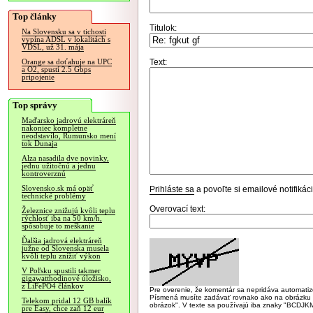
Top články
Titulok:
Na Slovensku sa v tichosti
vypína ADSL v lokalitách s
VDSL, už 31. mája
Text:
Orange sa doťahuje na UPC
a O2, spustí 2.5 Gbps
pripojenie
Top správy
Maďarsko jadrovú elektráreň
nakoniec kompletne
neodstavilo, Rumunsko mení
tok Dunaja
Alza nasadila dve novinky,
jednu užitočnú a jednu
kontroverznú
Slovensko.sk má opäť
Prihláste sa
a povoľte si emailové notifiká
technické problémy
Overovací text:
Železnice znižujú kvôli teplu
rýchlosť iba na 50 km/h,
spôsobuje to meškanie
Ďalšia jadrová elektráreň
južne od Slovenska musela
kvôli teplu znížiť výkon
V Poľsku spustili takmer
gigawatthodinové úložisko,
z LiFePO4 článkov
Pre overenie, že komentár sa nepridáva automatizov
Písmená musíte zadávať rovnako ako na obrázku veľk
Telekom pridal 12 GB balík
obrázok". V texte sa používajú iba znaky "BC
pre Easy, chce zaň 12 eur