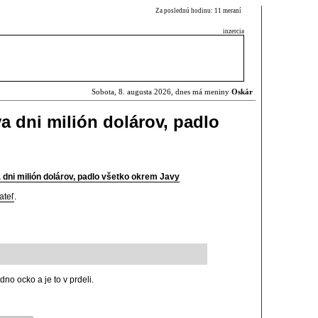
Za poslednú hodinu: 11 meraní
inzercia
Sobota, 8. augusta 2026, dnes má meniny
Oskár
va dni milión dolárov, padlo
a dni milión dolárov, padlo všetko okrem Javy
ateľ
.
edno ocko a je to v prdeli.