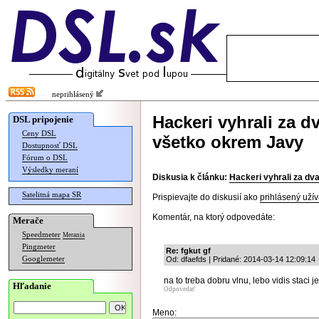
neprihlásený
Hackeri vyhrali za d
DSL pripojenie
Ceny DSL
všetko okrem Javy
Dostupnosť DSL
Fórum o DSL
Výsledky meraní
Diskusia k článku:
Hackeri vyhrali za dv
Satelitná mapa SR
Prispievajte do diskusií ako
prihlásený užív
Komentár, na ktorý odpovedáte:
Merače
Speedmeter
Merania
Pingmeter
Re: fgkut gf
Googlemeter
Od: dfaefds | Pridané: 2014-03-14 12:09:14
na to treba dobru vlnu, lebo vidis staci j
Hľadanie
Odpovedať
Meno: