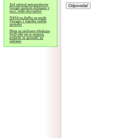
Súd zakázal samojazdiacim
Google taxíkom dobíjanie v
noci, rušili obyvateľov
NASA na diaľku na sonde
Voyager 2 úspešne znížila
spotrebu
Misia na záchranu teleskopu
Swift ešte nie je stratená,
podarilo sa spomaliť jej
otáčanie