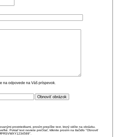
cie na odpovede na Váš príspevok.
anými prostriedkami, prosím prepíšte text, ktorý vidíte na obrázku.
é. Pokiaľ text neviete prečítať, kliknite prosím na tlačidlo "Obnoviť
DJKMPRSVWXY1234589".