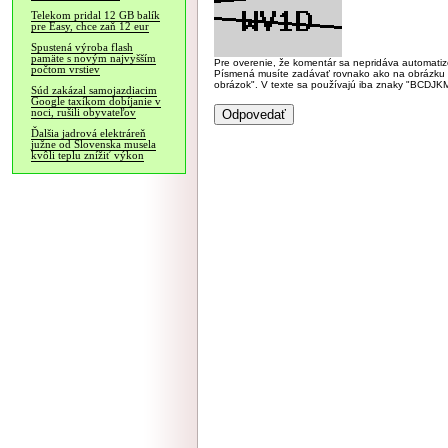
Telekom pridal 12 GB balík
pre Easy, chce zaň 12 eur
Spustená výroba flash
pamäte s novým najvyšším
Pre overenie, že komentár sa nepridáva automatizov
počtom vrstiev
Písmená musíte zadávať rovnako ako na obrázku veľk
obrázok". V texte sa používajú iba znaky "BC
Súd zakázal samojazdiacim
Google taxíkom dobíjanie v
noci, rušili obyvateľov
Ďalšia jadrová elektráreň
južne od Slovenska musela
kvôli teplu znížiť výkon