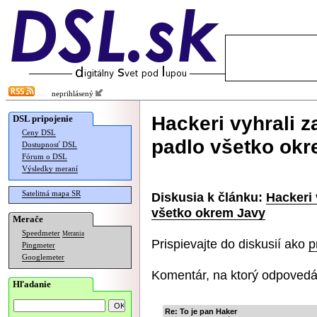
neprihlásený
Hackeri vyhrali z
DSL pripojenie
Ceny DSL
padlo všetko ok
Dostupnosť DSL
Fórum o DSL
Výsledky meraní
Satelitná mapa SR
Diskusia k článku:
Hackeri 
všetko okrem Javy
Merače
Speedmeter
Merania
Prispievajte do diskusií ako
p
Pingmeter
Googlemeter
Komentár, na ktorý odpovedá
Hľadanie
Re: To je pan Haker