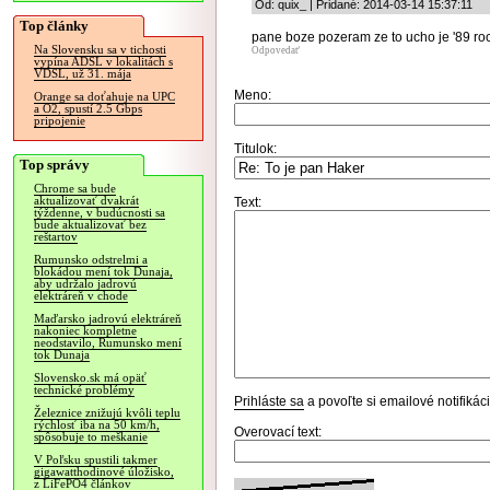
Od: quix_ | Pridané: 2014-03-14 15:37:11
Top články
pane boze pozeram ze to ucho je '89 roc
Na Slovensku sa v tichosti
Odpovedať
vypína ADSL v lokalitách s
VDSL, už 31. mája
Meno:
Orange sa doťahuje na UPC
a O2, spustí 2.5 Gbps
pripojenie
Titulok:
Top správy
Chrome sa bude
aktualizovať dvakrát
Text:
týždenne, v budúcnosti sa
bude aktualizovať bez
reštartov
Rumunsko odstrelmi a
blokádou mení tok Dunaja,
aby udržalo jadrovú
elektráreň v chode
Maďarsko jadrovú elektráreň
nakoniec kompletne
neodstavilo, Rumunsko mení
tok Dunaja
Slovensko.sk má opäť
technické problémy
Prihláste sa
a povoľte si emailové notifiká
Železnice znižujú kvôli teplu
rýchlosť iba na 50 km/h,
Overovací text:
spôsobuje to meškanie
V Poľsku spustili takmer
gigawatthodinové úložisko,
z LiFePO4 článkov