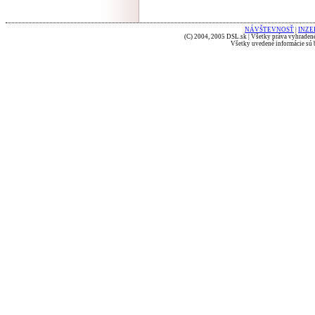
NÁVŠTEVNOSŤ
|
INZE
(C) 2004, 2005 DSL.sk | Všetky práva vyhradené
Všetky uvedené informácie sú b