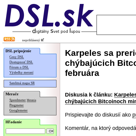
neprihlásený
Karpeles sa preri
DSL pripojenie
Ceny DSL
chýbajúcich Bitc
Dostupnosť DSL
Fórum o DSL
februára
Výsledky meraní
Satelitná mapa SR
Diskusia k článku:
Karpeles
Merače
chýbajúcich Bitcoinoch min
Speedmeter
Merania
Pingmeter
Googlemeter
Prispievajte do diskusií ako
p
Hľadanie
Komentár, na ktorý odpovedá