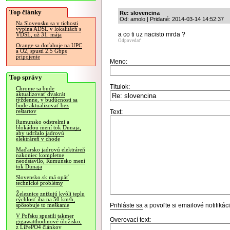
Top články
Re: slovencina
Od: amolo | Pridané: 2014-03-14 14:52:37
Na Slovensku sa v tichosti
vypína ADSL v lokalitách s
a co ti uz nacisto mrda ?
VDSL, už 31. mája
Odpovedať
Orange sa doťahuje na UPC
a O2, spustí 2.5 Gbps
pripojenie
Meno:
Top správy
Titulok:
Chrome sa bude
aktualizovať dvakrát
týždenne, v budúcnosti sa
bude aktualizovať bez
reštartov
Text:
Rumunsko odstrelmi a
blokádou mení tok Dunaja,
aby udržalo jadrovú
elektráreň v chode
Maďarsko jadrovú elektráreň
nakoniec kompletne
neodstavilo, Rumunsko mení
tok Dunaja
Slovensko.sk má opäť
technické problémy
Železnice znižujú kvôli teplu
rýchlosť iba na 50 km/h,
Prihláste sa
a povoľte si emailové notifiká
spôsobuje to meškanie
V Poľsku spustili takmer
Overovací text:
gigawatthodinové úložisko,
z LiFePO4 článkov