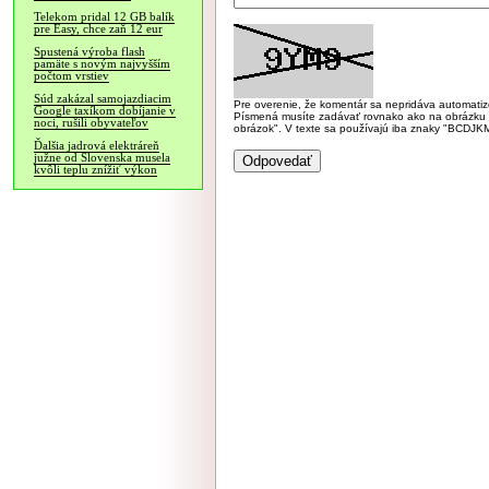
Telekom pridal 12 GB balík
pre Easy, chce zaň 12 eur
Spustená výroba flash
pamäte s novým najvyšším
počtom vrstiev
Súd zakázal samojazdiacim
Pre overenie, že komentár sa nepridáva automatizov
Google taxíkom dobíjanie v
Písmená musíte zadávať rovnako ako na obrázku veľk
noci, rušili obyvateľov
obrázok". V texte sa používajú iba znaky "BC
Ďalšia jadrová elektráreň
južne od Slovenska musela
kvôli teplu znížiť výkon