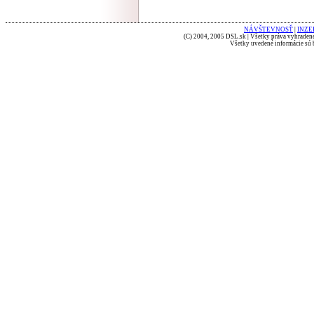
NÁVŠTEVNOSŤ
|
INZE
(C) 2004, 2005 DSL.sk | Všetky práva vyhradené
Všetky uvedené informácie sú b