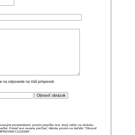
cie na odpovede na Váš príspevok.
anými prostriedkami, prosím prepíšte text, ktorý vidíte na obrázku.
é. Pokiaľ text neviete prečítať, kliknite prosím na tlačidlo "Obnoviť
DJKMPRSVWXY1234589".