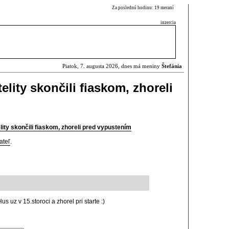
Za poslednú hodinu: 19 meraní
inzercia
Piatok, 7. augusta 2026, dnes má meniny
Štefánia
elity skončili fiaskom, zhoreli
ity skončili fiaskom, zhoreli pred vypustením
ateľ
.
s uz v 15.storoci a zhorel pri starte :)