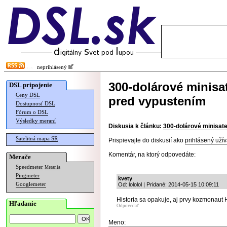
neprihlásený
300-dolárové minisat
DSL pripojenie
Ceny DSL
pred vypustením
Dostupnosť DSL
Fórum o DSL
Výsledky meraní
Diskusia k článku:
300-dolárové minisatel
Satelitná mapa SR
Prispievajte do diskusií ako
prihlásený užív
Komentár, na ktorý odpovedáte:
Merače
Speedmeter
Merania
Pingmeter
kvety
Googlemeter
Od: lololol | Pridané: 2014-05-15 10:09:11
Historia sa opakuje, aj prvy kozmonaut Hu
Hľadanie
Odpovedať
Meno: