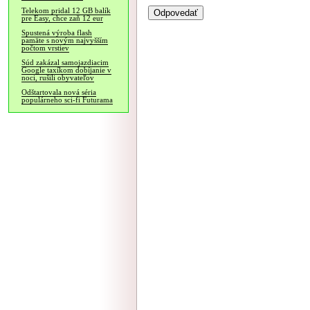
Telekom pridal 12 GB balík
pre Easy, chce zaň 12 eur
Spustená výroba flash
pamäte s novým najvyšším
počtom vrstiev
Súd zakázal samojazdiacim
Google taxíkom dobíjanie v
noci, rušili obyvateľov
Odštartovala nová séria
populárneho sci-fi Futurama