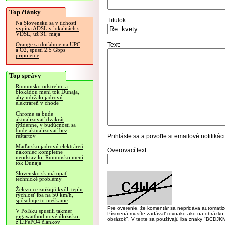
Top články
Titulok:
Na Slovensku sa v tichosti
vypína ADSL v lokalitách s
VDSL, už 31. mája
Text:
Orange sa doťahuje na UPC
a O2, spustí 2.5 Gbps
pripojenie
Top správy
Rumunsko odstrelmi a
blokádou mení tok Dunaja,
aby udržalo jadrovú
elektráreň v chode
Chrome sa bude
aktualizovať dvakrát
týždenne, v budúcnosti sa
bude aktualizovať bez
Prihláste sa
a povoľte si emailové notifiká
reštartov
Maďarsko jadrovú elektráreň
Overovací text:
nakoniec kompletne
neodstavilo, Rumunsko mení
tok Dunaja
Slovensko.sk má opäť
technické problémy
Železnice znižujú kvôli teplu
rýchlosť iba na 50 km/h,
spôsobuje to meškanie
Pre overenie, že komentár sa nepridáva automatizov
V Poľsku spustili takmer
Písmená musíte zadávať rovnako ako na obrázku veľk
gigawatthodinové úložisko,
obrázok". V texte sa používajú iba znaky "BC
z LiFePO4 článkov