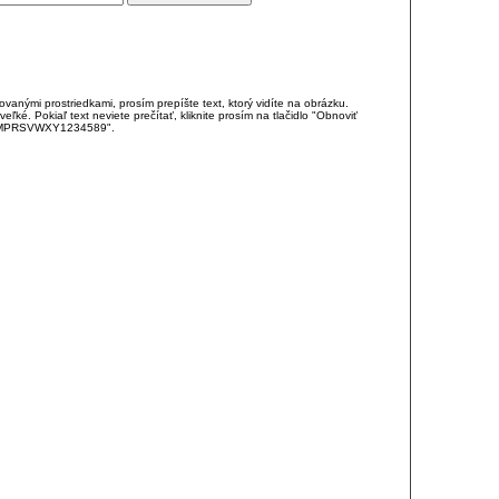
anými prostriedkami, prosím prepíšte text, ktorý vidíte na obrázku.
é. Pokiaľ text neviete prečítať, kliknite prosím na tlačidlo "Obnoviť
DJKMPRSVWXY1234589".