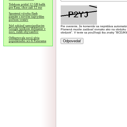
Telekom pridal 12 GB balík
pre Easy, chce zaň 12 eur
Spustená výroba flash
pamäte s novým najvyšším
počtom vrstiev
Súd zakázal samojazdiacim
Pre overenie, že komentár sa nepridáva automatizov
Google taxíkom dobíjanie v
Písmená musíte zadávať rovnako ako na obrázku veľk
noci, rušili obyvateľov
obrázok". V texte sa používajú iba znaky "BC
Odštartovala nová séria
populárneho sci-fi Futurama