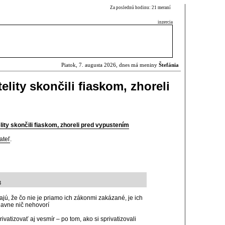
Za poslednú hodinu: 21 meraní
inzercia
Piatok, 7. augusta 2026, dnes má meniny
Štefánia
elity skončili fiaskom, zhoreli
ity skončili fiaskom, zhoreli pred vypustením
ateľ
.
3
vajú, že čo nie je priamo ich zákonmi zakázané, je ich
javne nič nehovorí
rivatizovať aj vesmír – po tom, ako si sprivatizovali