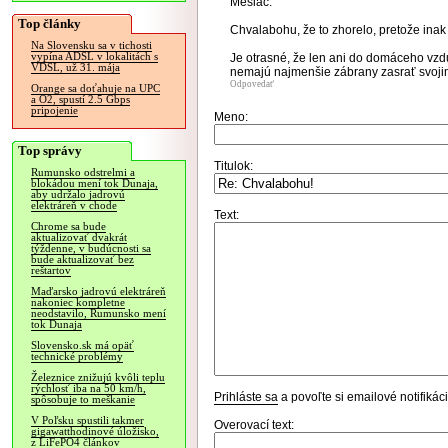
Mesiac.
Top články
Chvalabohu, že to zhorelo, pretože inak
Na Slovensku sa v tichosti
vypína ADSL v lokalitách s
Je otrasné, že len ani do domáceho vzd
VDSL, už 31. mája
nemajú najmenšie zábrany zasrať svojim
Odpovedať
Orange sa doťahuje na UPC
a O2, spustí 2.5 Gbps
pripojenie
Meno:
Top správy
Titulok:
Rumunsko odstrelmi a
blokádou mení tok Dunaja,
aby udržalo jadrovú
elektráreň v chode
Text:
Chrome sa bude
aktualizovať dvakrát
týždenne, v budúcnosti sa
bude aktualizovať bez
reštartov
Maďarsko jadrovú elektráreň
nakoniec kompletne
neodstavilo, Rumunsko mení
tok Dunaja
Slovensko.sk má opäť
technické problémy
Železnice znižujú kvôli teplu
rýchlosť iba na 50 km/h,
Prihláste sa
a povoľte si emailové notifiká
spôsobuje to meškanie
V Poľsku spustili takmer
Overovací text:
gigawatthodinové úložisko,
z LiFePO4 článkov