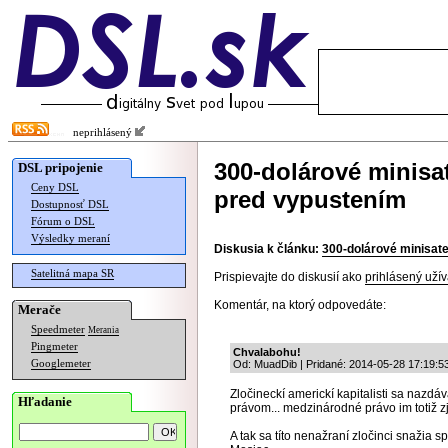
neprihlásený
300-dolárové minisat
DSL pripojenie
Ceny DSL
pred vypustením
Dostupnosť DSL
Fórum o DSL
Výsledky meraní
Diskusia k článku:
300-dolárové minisatel
Satelitná mapa SR
Prispievajte do diskusií ako
prihlásený užív
Komentár, na ktorý odpovedáte:
Merače
Speedmeter
Merania
Pingmeter
Chvalabohu!
Googlemeter
Od: MuadDib | Pridané: 2014-05-28 17:19:5
Zločineckí americkí kapitalisti sa nazdá
Hľadanie
právom... medzinárodné právo im totiž z
A tak sa títo nenažraní zločinci snažia sp