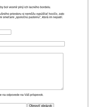
 by bol vesmír plný ich lacného bordelu.
ušného priestoru si nemôžu vypúšťať hocičo, zato
i smeťami „spoločnú pastvinu“, ktorá im nepatrí.
cie na odpovede na Váš príspevok.