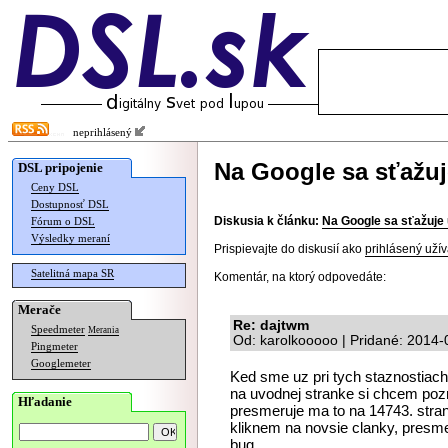
neprihlásený
Na Google sa sťažuj
DSL pripojenie
Ceny DSL
Dostupnosť DSL
Diskusia k článku:
Na Google sa sťažuje 
Fórum o DSL
Výsledky meraní
Prispievajte do diskusií ako
prihlásený užív
Satelitná mapa SR
Komentár, na ktorý odpovedáte:
Merače
Re: dajtwm
Speedmeter
Merania
Od: karolkooooo | Pridané: 2014-
Pingmeter
Googlemeter
Ked sme uz pri tych staznostiac
na uvodnej stranke si chcem pozrie
Hľadanie
presmeruje ma to na 14743. stranku
kliknem na novsie clanky, presme
bug...