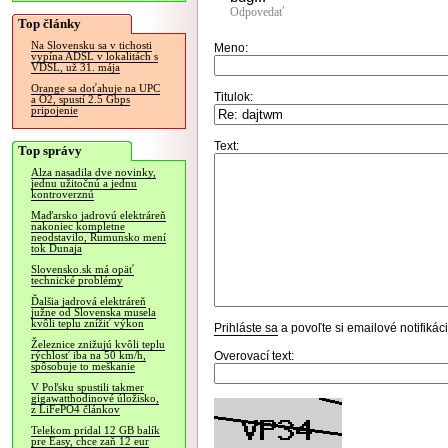
Odpovedať
Top články
Na Slovensku sa v tichosti
Meno:
vypína ADSL v lokalitách s
VDSL, už 31. mája
Orange sa doťahuje na UPC
Titulok:
a O2, spustí 2.5 Gbps
pripojenie
Text:
Top správy
Alza nasadila dve novinky,
jednu užitočnú a jednu
kontroverznú
Maďarsko jadrovú elektráreň
nakoniec kompletne
neodstavilo, Rumunsko mení
tok Dunaja
Slovensko.sk má opäť
technické problémy
Ďalšia jadrová elektráreň
južne od Slovenska musela
kvôli teplu znížiť výkon
Prihláste sa
a povoľte si emailové notifiká
Železnice znižujú kvôli teplu
Overovací text:
rýchlosť iba na 50 km/h,
spôsobuje to meškanie
V Poľsku spustili takmer
gigawatthodinové úložisko,
z LiFePO4 článkov
Telekom pridal 12 GB balík
pre Easy, chce zaň 12 eur