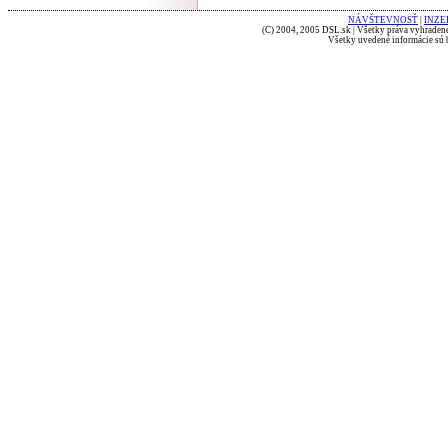
NÁVŠTEVNOSŤ
|
INZE
(C) 2004, 2005 DSL.sk | Všetky práva vyhradené
Všetky uvedené informácie sú b