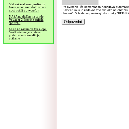
Súd zakázal samojazdiacim
Pre overenie, že komentár sa nepridáva automatizov
Google taxíkom dobíjanie v
Písmená musíte zadávať rovnako ako na obrázku veľk
noci, rušili obyvateľov
obrázok". V texte sa používajú iba znaky "BC
NASA na diaľku na sonde
Voyager 2 úspešne znížila
spotrebu
Misia na záchranu teleskopu
Swift ešte nie je stratená,
podarilo sa spomaliť jej
otáčanie