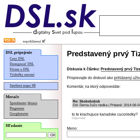
neprihlásený
Predstavený prvý Ti
DSL pripojenie
Ceny DSL
Dostupnosť DSL
Diskusia k článku:
Predstavený prvý Tiz
Fórum o DSL
Výsledky meraní
Prispievajte do diskusií ako
prihlásený užív
Satelitná mapa SR
Komentár, na ktorý odpovedáte:
Merače
Re: Sbsbsbsbsb
Speedmeter
Merania
Od: čierna čučo riedka | Pridané: 2014-06-0
Pingmeter
Googlemeter
to te krachujuce kanadske cucoriedky?
Odpovedať
Hľadanie
Meno: