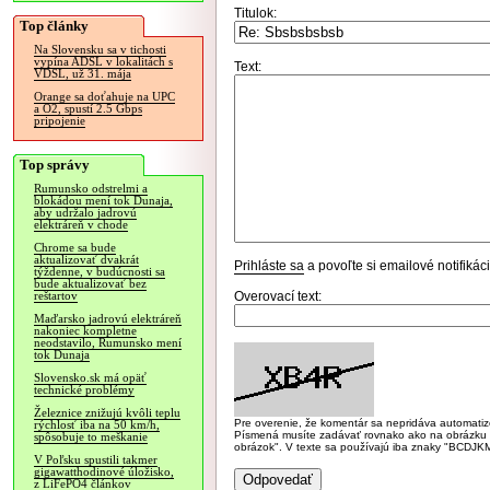
Titulok:
Top články
Na Slovensku sa v tichosti
vypína ADSL v lokalitách s
Text:
VDSL, už 31. mája
Orange sa doťahuje na UPC
a O2, spustí 2.5 Gbps
pripojenie
Top správy
Rumunsko odstrelmi a
blokádou mení tok Dunaja,
aby udržalo jadrovú
elektráreň v chode
Chrome sa bude
aktualizovať dvakrát
Prihláste sa
a povoľte si emailové notifiká
týždenne, v budúcnosti sa
bude aktualizovať bez
Overovací text:
reštartov
Maďarsko jadrovú elektráreň
nakoniec kompletne
neodstavilo, Rumunsko mení
tok Dunaja
Slovensko.sk má opäť
technické problémy
Železnice znižujú kvôli teplu
Pre overenie, že komentár sa nepridáva automatizov
rýchlosť iba na 50 km/h,
Písmená musíte zadávať rovnako ako na obrázku veľk
spôsobuje to meškanie
obrázok". V texte sa používajú iba znaky "BC
V Poľsku spustili takmer
gigawatthodinové úložisko,
z LiFePO4 článkov