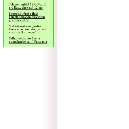
Telekom pridal 12 GB balík
pre Easy, chce zaň 12 eur
Spustená výroba flash
pamäte s novým najvyšším
počtom vrstiev
Súd zakázal samojazdiacim
Google taxíkom dobíjanie v
noci, rušili obyvateľov
Odštartovala nová séria
populárneho sci-fi Futurama