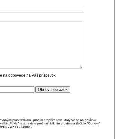
cie na odpovede na Váš príspevok.
anými prostriedkami, prosím prepíšte text, ktorý vidíte na obrázku.
é. Pokiaľ text neviete prečítať, kliknite prosím na tlačidlo "Obnoviť
DJKMPRSVWXY1234589".