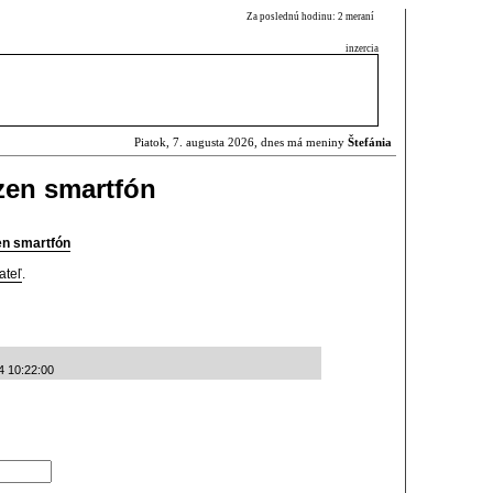
Za poslednú hodinu: 2 meraní
inzercia
Piatok, 7. augusta 2026, dnes má meniny
Štefánia
zen smartfón
en smartfón
ateľ
.
4 10:22:00