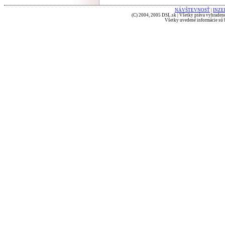
NÁVŠTEVNOSŤ
|
INZE
(C) 2004, 2005 DSL.sk | Všetky práva vyhradené
Všetky uvedené informácie sú b