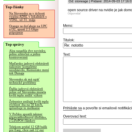
Od: stoneage | Pridané: 2014-09-03 17:16:0
Top články
open source driver na nvidie je jak domc
Na Slovensku sa v tichosti
Odpovedať
vypína ADSL v lokalitách s
VDSL, už 31. mája
Meno:
Orange sa doťahuje na UPC
a O2, spustí 2.5 Gbps
pripojenie
Titulok:
Top správy
Alza nasadila dve novinky,
jednu užitočnú a jednu
Text:
kontroverznú
Maďarsko jadrovú elektráreň
nakoniec kompletne
neodstavilo, Rumunsko mení
tok Dunaja
Slovensko.sk má opäť
technické problémy
Ďalšia jadrová elektráreň
južne od Slovenska musela
kvôli teplu znížiť výkon
Železnice znižujú kvôli teplu
rýchlosť iba na 50 km/h,
Prihláste sa
a povoľte si emailové notifiká
spôsobuje to meškanie
V Poľsku spustili takmer
Overovací text:
gigawatthodinové úložisko,
z LiFePO4 článkov
Telekom pridal 12 GB balík
pre Easy, chce zaň 12 eur