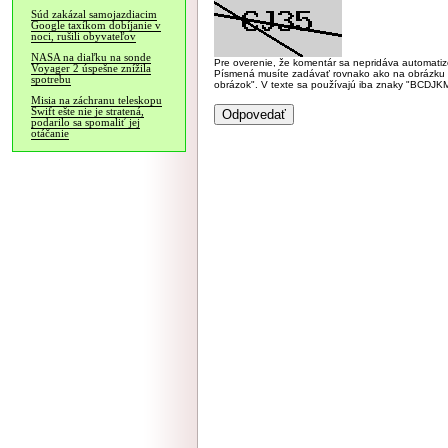
Súd zakázal samojazdiacim
Google taxíkom dobíjanie v
noci, rušili obyvateľov
NASA na diaľku na sonde
Pre overenie, že komentár sa nepridáva automatizov
Voyager 2 úspešne znížila
Písmená musíte zadávať rovnako ako na obrázku veľk
spotrebu
obrázok". V texte sa používajú iba znaky "BC
Misia na záchranu teleskopu
Swift ešte nie je stratená,
podarilo sa spomaliť jej
otáčanie