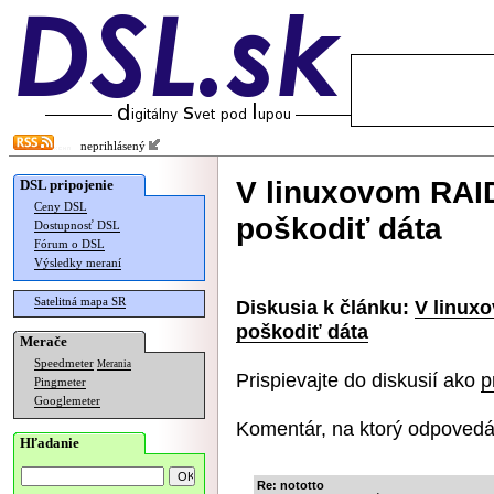
neprihlásený
V linuxovom RAID
DSL pripojenie
Ceny DSL
poškodiť dáta
Dostupnosť DSL
Fórum o DSL
Výsledky meraní
Satelitná mapa SR
Diskusia k článku:
V linux
poškodiť dáta
Merače
Speedmeter
Merania
Prispievajte do diskusií ako
p
Pingmeter
Googlemeter
Komentár, na ktorý odpovedá
Hľadanie
Re: nototto