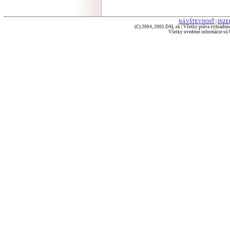
NÁVŠTEVNOSŤ
|
INZE
(C) 2004, 2005 DSL.sk | Všetky práva vyhradené
Všetky uvedené informácie sú b