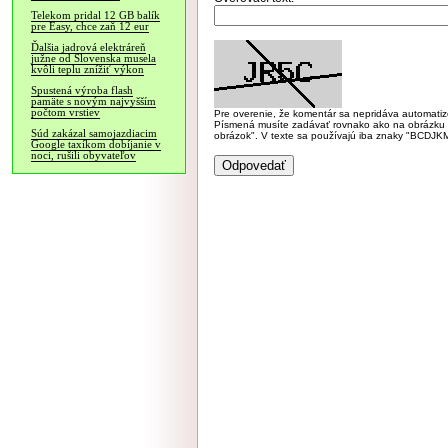
Telekom pridal 12 GB balík
pre Easy, chce zaň 12 eur
Ďalšia jadrová elektráreň
južne od Slovenska musela
kvôli teplu znížiť výkon
Spustená výroba flash
pamäte s novým najvyšším
počtom vrstiev
Pre overenie, že komentár sa nepridáva automatizov
Písmená musíte zadávať rovnako ako na obrázku veľk
Súd zakázal samojazdiacim
obrázok". V texte sa používajú iba znaky "BC
Google taxíkom dobíjanie v
noci, rušili obyvateľov