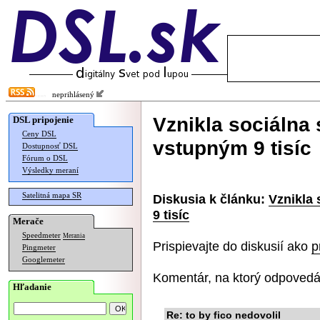
neprihlásený
Vznikla sociálna 
DSL pripojenie
Ceny DSL
vstupným 9 tisíc
Dostupnosť DSL
Fórum o DSL
Výsledky meraní
Satelitná mapa SR
Diskusia k článku:
Vznikla 
9 tisíc
Merače
Speedmeter
Merania
Prispievajte do diskusií ako
p
Pingmeter
Googlemeter
Komentár, na ktorý odpovedá
Hľadanie
Re: to by fico nedovolil