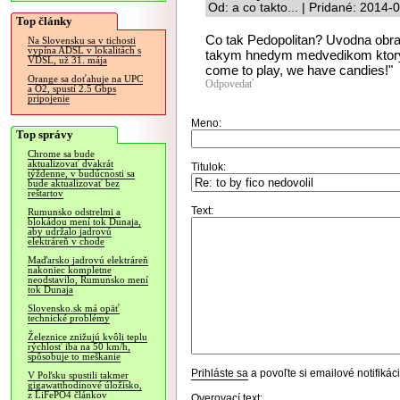
Od: a co takto... | Pridané: 2014
Top články
Co tak Pedopolitan? Uvodna obra
Na Slovensku sa v tichosti
vypína ADSL v lokalitách s
takym hnedym medvedikom ktory 
VDSL, už 31. mája
come to play, we have candies!"
Orange sa doťahuje na UPC
Odpovedať
a O2, spustí 2.5 Gbps
pripojenie
Meno:
Top správy
Chrome sa bude
aktualizovať dvakrát
Titulok:
týždenne, v budúcnosti sa
bude aktualizovať bez
reštartov
Text:
Rumunsko odstrelmi a
blokádou mení tok Dunaja,
aby udržalo jadrovú
elektráreň v chode
Maďarsko jadrovú elektráreň
nakoniec kompletne
neodstavilo, Rumunsko mení
tok Dunaja
Slovensko.sk má opäť
technické problémy
Železnice znižujú kvôli teplu
rýchlosť iba na 50 km/h,
spôsobuje to meškanie
Prihláste sa
a povoľte si emailové notifiká
V Poľsku spustili takmer
gigawatthodinové úložisko,
z LiFePO4 článkov
Overovací text: