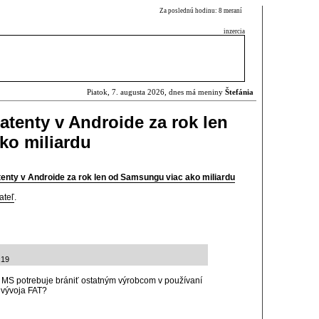
Za poslednú hodinu: 8 meraní
inzercia
Piatok, 7. augusta 2026, dnes má meniny
Štefánia
patenty v Androide za rok len
ko miliardu
atenty v Androide za rok len od Samsungu viac ako miliardu
ateľ
.
:19
MS potrebuje brániť ostatným výrobcom v používaní
o vývoja FAT?