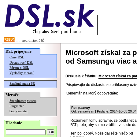
neprihlásený
Microsoft získal za 
DSL pripojenie
Ceny DSL
od Samsungu viac a
Dostupnosť DSL
Fórum o DSL
Výsledky meraní
Diskusia k článku:
Microsoft získal za p
Satelitná mapa SR
Prispievajte do diskusií ako
prihlásený užív
Komentár, na ktorý odpovedáte:
Merače
Speedmeter
Merania
Pingmeter
Re: patenty
Googlemeter
Od: sensei-san | Pridané: 2014-10-05 20:34
Rozumiem tomu správne, že podľa teba 
Hľadanie
FAT preto, aby sa mu vrátili investície d
Ten bol dobrý. Nože daj ešte niečo ;-d